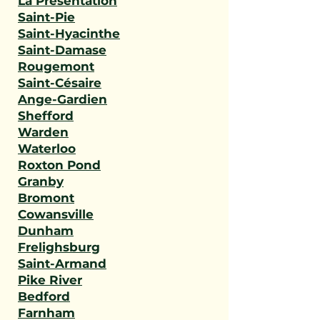
La Présentation
Saint-Pie
Saint-Hyacinthe
Saint-Damase
Rougemont
Saint-Césaire
Ange-Gardien
Shefford
Warden
Waterloo
Roxton Pond
Granby
Bromont
Cowansville
Dunham
Frelighsburg
Saint-Armand
Pike River
Bedford
Farnham