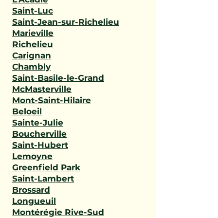
Saint-Luc
Saint-Jean-sur-Richelieu
Marieville
Richelieu
Carignan
Chambly
Saint-Basile-le-Grand
McMasterville
Mont-Saint-Hilaire
Beloeil
Sainte-Julie
Boucherville
Saint-Hubert
Lemoyne
Greenfield Park
Saint-Lambert
Brossard
Longueuil
Montérégie Rive-Sud