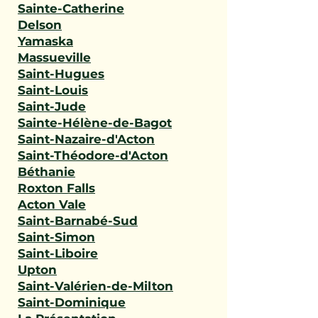
Sainte-Catherine
Delson
Yamaska
Massueville
Saint-Hugues
Saint-Louis
Saint-Jude
Sainte-Hélène-de-Bagot
Saint-Nazaire-d'Acton
Saint-Théodore-d'Acton
Béthanie
Roxton Falls
Acton Vale
Saint-Barnabé-Sud
Saint-Simon
Saint-Liboire
Upton
Saint-Valérien-de-Milton
Saint-Dominique