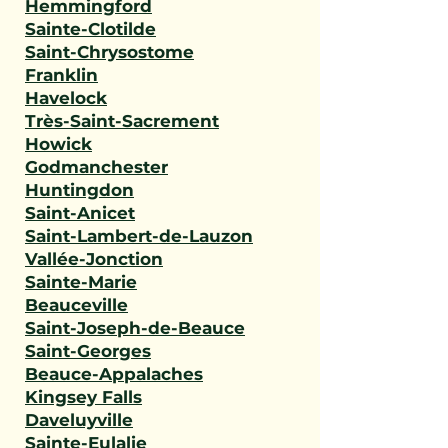
Hemmingford
Sainte-Clotilde
Saint-Chrysostome
Franklin
Havelock
Très-Saint-Sacrement
Howick
Godmanchester
Huntingdon
Saint-Anicet
Saint-Lambert-de-Lauzon
Vallée-Jonction
Sainte-Marie
Beauceville
Saint-Joseph-de-Beauce
Saint-Georges
Beauce-Appalaches
Kingsey Falls
Daveluyville
Sainte-Eulalie