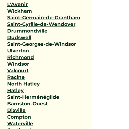
L'Avenir
Wickham
Saint-Germain-de-Grantham
Saint-Cyrille-de-Wendover
Drummondville
Dudswell
Saint-Georges-de-Windsor
Ulverton
Richmond
Windsor
Valcourt
Racine
North Hatley
Hatley
Saint-Herménégilde
Barnston-Ouest
Dixville
Compton
Waterville