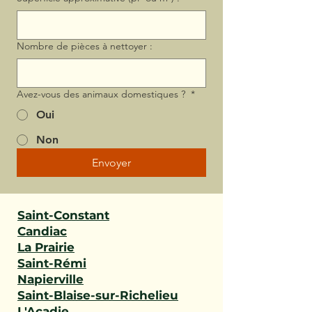
Nombre de pièces à nettoyer :
Avez-vous des animaux domestiques ?
*
Oui
Non
Envoyer
Saint-Constant
Candiac
La Prairie
Saint-Rémi
Napierville
Saint-Blaise-sur-Richelieu
L'Acadie