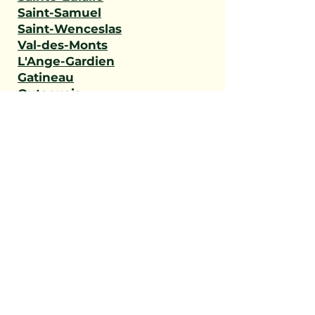
Saint-Samuel
Saint-Wenceslas
Val-des-Monts
L'Ange-Gardien
Gatineau
Outaouais
Saint-Narcisse
Sainte-Geneviève-de-
Batiscan
Saint-Stanislas
Sainte-Anne-de-la-Pérade
Batiscan
Champlain
Notre-Dame-du-Mont-
Carmel
Saint-Maurice
Shawinigan
Trois-Rivières
Mauricie