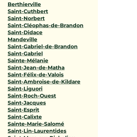
Berthierville
Saint-Cuthbert
Saint-Norbert
Saint-Cléophas-de-Brandon
Saint-Didace
Mandeville
Saint-Gabriel-de-Brandon
Saint-Gabriel
Sainte-Mélanie
Saint-Jean-de-Matha
Saint-Félix-de-Valois
Saint-Ambroise-de-Kildare
Saint-Liguori
Saint-Roch-Ouest
Saint-Jacques
Saint-Esprit
Saint-Calixte
Sainte-Marie-Salomé
Saint-Lin-Laurentides