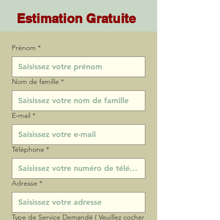
Estimation Gratuite
Prénom
*
Nom de famille
*
E‑mail
*
Téléphone
*
Adresse
*
Type de Service Demandé ( Veuillez cocher