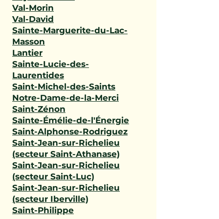
Val-Morin
Val-David
Sainte-Marguerite-du-Lac-
Masson
Lantier
Sainte-Lucie-des-
Laurentides
Saint-Michel-des-Saints
Notre-Dame-de-la-Merci
Saint-Zénon
Sainte-Émélie-de-l'Énergie
Saint-Alphonse-Rodriguez
Saint-Jean-sur-Richelieu
(secteur Saint-Athanase)
Saint-Jean-sur-Richelieu
(secteur Saint-Luc)
Saint-Jean-sur-Richelieu
(secteur Iberville)
Saint-Philippe