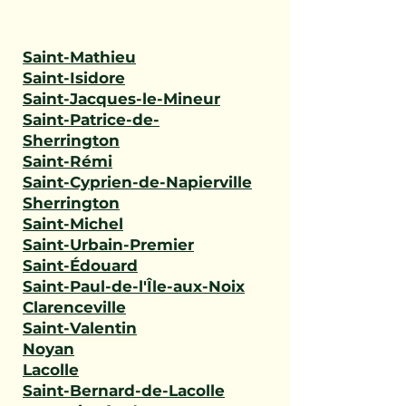
Saint-Mathieu
Saint-Isidore
Saint-Jacques-le-Mineur
Saint-Patrice-de-
Sherrington
Saint-Rémi
Saint-Cyprien-de-Napierville
Sherrington
Saint-Michel
Saint-Urbain-Premier
Saint-Édouard
Saint-Paul-de-l'Île-aux-Noix
Clarenceville
Saint-Valentin
Noyan
Lacolle
Saint-Bernard-de-Lacolle