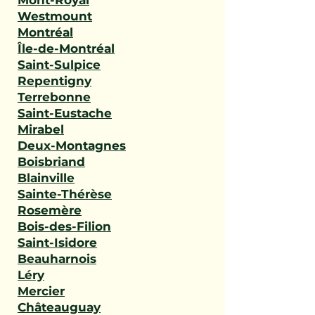
Mont-Royal
Westmount
Montréal
Île-de-Montréal
Saint-Sulpice
Repentigny
Terrebonne
Saint-Eustache
Mirabel
Deux-Montagnes
Boisbriand
Blainville
Sainte-Thérèse
Rosemère
Bois-des-Filion
Saint-Isidore
Beauharnois
Léry
Mercier
Châteauguay