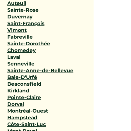
Auteuil
Sainte-Rose
Duvernay
Saint-François
Vimont
Fabreville
Sainte-Dorothée
Chomedey
Laval
Senneville
Sainte-Anne-de-Bellevue
Baie-D'Urfé
Beaconsfield
Kirkland
Pointe-Claire
Dorval
Montréal-Ouest
Hampstead
Côte-Saint-Luc