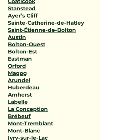
Coaticook
Stanstead
Ayer’s Cliff
Sainte-Catherine-de-Hatley
Saint-Étienne-de-Bolton
Austin
Bolton-Ouest
Bolton-Est
Eastman
Orford
Magog
Arundel
Huberdeau
Amherst
Labelle
La Conception
Brébeuf
Mont-Tremblant
Mont-Blanc
Ivry-sur-le-Lac