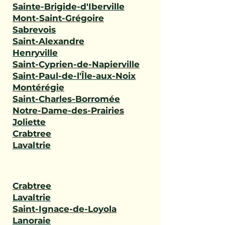
Sainte-Brigide-d'Iberville
Mont-Saint-Grégoire
Sabrevois
Saint-Alexandre
Henryville
Saint-Cyprien-de-Napierville
Saint-Paul-de-l'Île-aux-Noix
Montérégie
Saint-Charles-Borromée
Notre-Dame-des-Prairies
Joliette
Crabtree
Lavaltrie
Crabtree
Lavaltrie
Saint-Ignace-de-Loyola
Lanoraie