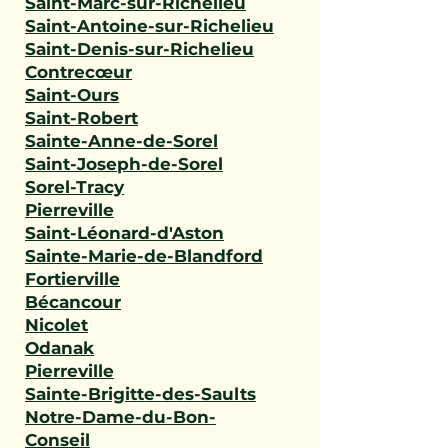
Saint-Marc-sur-Richelieu
Saint-Antoine-sur-Richelieu
Saint-Denis-sur-Richelieu
Contrecœur
Saint-Ours
Saint-Robert
Sainte-Anne-de-Sorel
Saint-Joseph-de-Sorel
Sorel-Tracy
Pierreville
Saint-Léonard-d'Aston
Sainte-Marie-de-Blandford
Fortierville
Bécancour
Nicolet
Odanak
Pierreville
Sainte-Brigitte-des-Saults
Notre-Dame-du-Bon-
Conseil