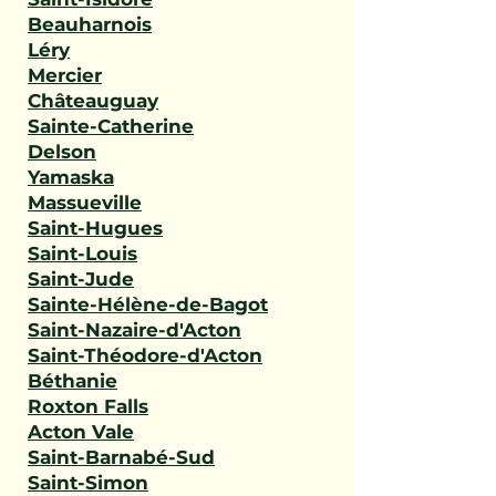
Beauharnois
Léry
Mercier
Châteauguay
Sainte-Catherine
Delson
Yamaska
Massueville
Saint-Hugues
Saint-Louis
Saint-Jude
Sainte-Hélène-de-Bagot
Saint-Nazaire-d'Acton
Saint-Théodore-d'Acton
Béthanie
Roxton Falls
Acton Vale
Saint-Barnabé-Sud
Saint-Simon