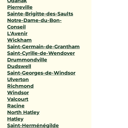
Odanak
Pierreville
Sainte-Brigitte-des-Saults
Notre-Dame-du-Bon-
Conseil
L'Avenir
Wickham
Saint-Germain-de-Grantham
Saint-Cyrille-de-Wendover
Drummondville
Dudswell
Saint-Georges-de-Windsor
Ulverton
Richmond
Windsor
Valcourt
Racine
North Hatley
Hatley
Saint-Herménégilde