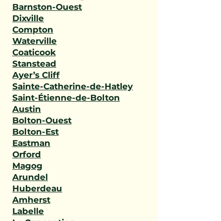
Barnston-Ouest
Dixville
Compton
Waterville
Coaticook
Stanstead
Ayer’s Cliff
Sainte-Catherine-de-Hatley
Saint-Étienne-de-Bolton
Austin
Bolton-Ouest
Bolton-Est
Eastman
Orford
Magog
Arundel
Huberdeau
Amherst
Labelle