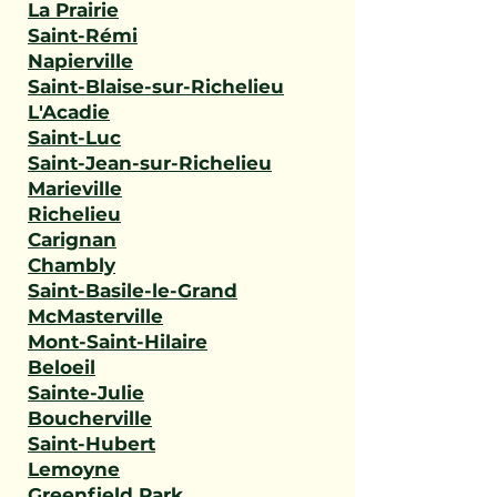
La Prairie
Saint-Rémi
Napierville
Saint-Blaise-sur-Richelieu
L'Acadie
Saint-Luc
Saint-Jean-sur-Richelieu
Marieville
Richelieu
Carignan
Chambly
Saint-Basile-le-Grand
McMasterville
Mont-Saint-Hilaire
Beloeil
Sainte-Julie
Boucherville
Saint-Hubert
Lemoyne
Greenfield Park