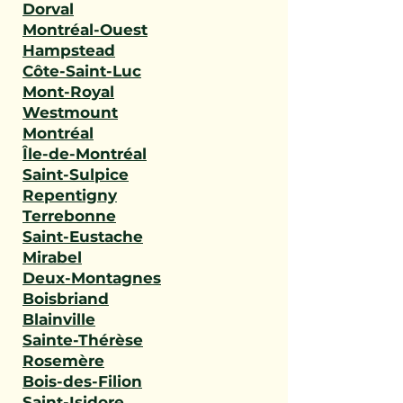
Dorval
Montréal-Ouest
Hampstead
Côte-Saint-Luc
Mont-Royal
Westmount
Montréal
Île-de-Montréal
Saint-Sulpice
Repentigny
Terrebonne
Saint-Eustache
Mirabel
Deux-Montagnes
Boisbriand
Blainville
Sainte-Thérèse
Rosemère
Bois-des-Filion
Saint-Isidore