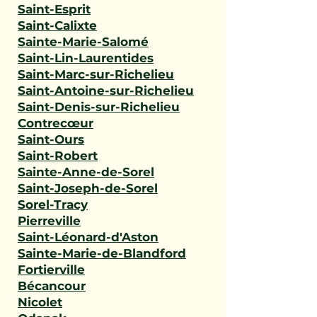
Saint-Esprit
Saint-Calixte
Sainte-Marie-Salomé
Saint-Lin-Laurentides
Saint-Marc-sur-Richelieu
Saint-Antoine-sur-Richelieu
Saint-Denis-sur-Richelieu
Contrecœur
Saint-Ours
Saint-Robert
Sainte-Anne-de-Sorel
Saint-Joseph-de-Sorel
Sorel-Tracy
Pierreville
Saint-Léonard-d'Aston
Sainte-Marie-de-Blandford
Fortierville
Bécancour
Nicolet