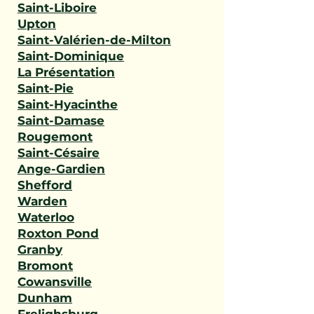
Saint-Liboire
Upton
Saint-Valérien-de-Milton
Saint-Dominique
La Présentation
Saint-Pie
Saint-Hyacinthe
Saint-Damase
Rougemont
Saint-Césaire
Ange-Gardien
Shefford
Warden
Waterloo
Roxton Pond
Granby
Bromont
Cowansville
Dunham