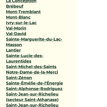
La Conception
Brébeuf
Mont-Tremblant
Mont-Blanc
Ivry-sur-le-Lac
Val-Morin
Val-David
Sainte-Marguerite-du-Lac-
Masson
Lantier
Sainte-Lucie-des-
Laurentides
Saint-Michel-des-Saints
Notre-Dame-de-la-Merci
Saint-Zénon
Sainte-Émélie-de-l'Énergie
Saint-Alphonse-Rodriguez
Saint-Jean-sur-Richelieu
(secteur Saint-Athanase)
Saint-Jean-sur-Richelieu