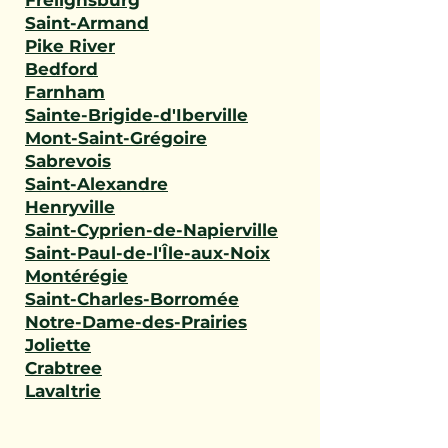
Frelighsburg
Saint-Armand
Pike River
Bedford
Farnham
Sainte-Brigide-d'Iberville
Mont-Saint-Grégoire
Sabrevois
Saint-Alexandre
Henryville
Saint-Cyprien-de-Napierville
Saint-Paul-de-l'Île-aux-Noix
Montérégie
Saint-Charles-Borromée
Notre-Dame-des-Prairies
Joliette
Crabtree
Lavaltrie