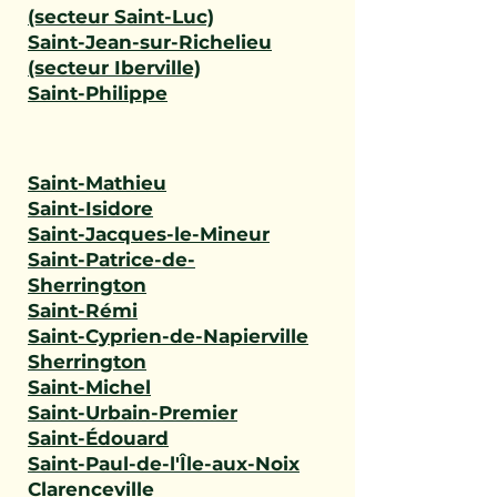
(secteur Saint-Luc)
Saint-Jean-sur-Richelieu
(secteur Iberville)
Saint-Philippe
Saint-Mathieu
Saint-Isidore
Saint-Jacques-le-Mineur
Saint-Patrice-de-
Sherrington
Saint-Rémi
Saint-Cyprien-de-Napierville
Sherrington
Saint-Michel
Saint-Urbain-Premier
Saint-Édouard
Saint-Paul-de-l'Île-aux-Noix
Clarenceville