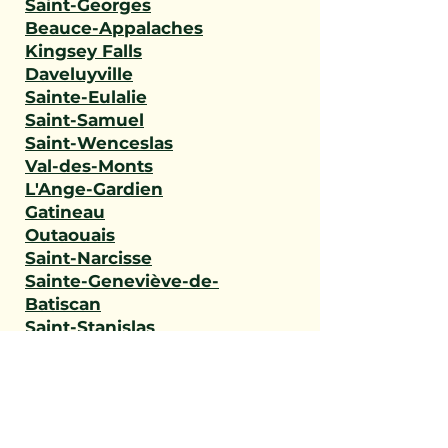
Saint-Georges
Beauce-Appalaches
Kingsey Falls
Daveluyville
Sainte-Eulalie
Saint-Samuel
Saint-Wenceslas
Val-des-Monts
L'Ange-Gardien
Gatineau
Outaouais
Saint-Narcisse
Sainte-Geneviève-de-
Batiscan
Saint-Stanislas
Sainte-Anne-de-la-Pérade
Batiscan
Champlain
Notre-Dame-du-Mont-
Carmel