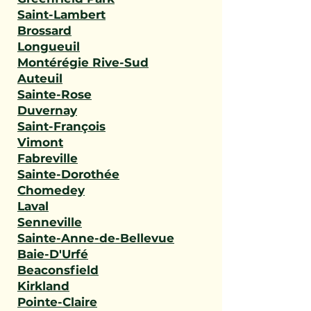
Saint-Lambert
Brossard
Longueuil
Montérégie Rive-Sud
Auteuil
Sainte-Rose
Duvernay
Saint-François
Vimont
Fabreville
Sainte-Dorothée
Chomedey
Laval
Senneville
Sainte-Anne-de-Bellevue
Baie-D'Urfé
Beaconsfield
Kirkland
Pointe-Claire