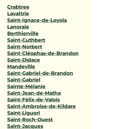
Crabtree
Lavaltrie
Saint-Ignace-de-Loyola
Lanoraie
Berthierville
Saint-Cuthbert
Saint-Norbert
Saint-Cléophas-de-Brandon
Saint-Didace
Mandeville
Saint-Gabriel-de-Brandon
Saint-Gabriel
Sainte-Mélanie
Saint-Jean-de-Matha
Saint-Félix-de-Valois
Saint-Ambroise-de-Kildare
Saint-Liguori
Saint-Roch-Ouest
Saint-Jacques