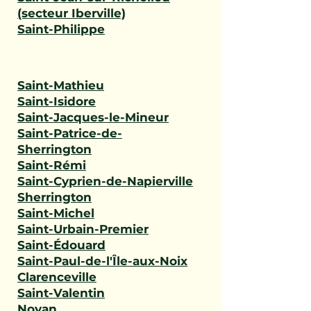
(secteur Iberville)
Saint-Philippe
Saint-Mathieu
Saint-Isidore
Saint-Jacques-le-Mineur
Saint-Patrice-de-
Sherrington
Saint-Rémi
Saint-Cyprien-de-Napierville
Sherrington
Saint-Michel
Saint-Urbain-Premier
Saint-Édouard
Saint-Paul-de-l'Île-aux-Noix
Clarenceville
Saint-Valentin
Noyan