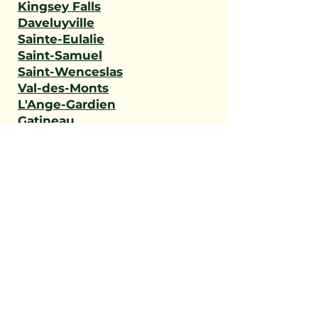
Kingsey Falls
Daveluyville
Sainte-Eulalie
Saint-Samuel
Saint-Wenceslas
Val-des-Monts
L'Ange-Gardien
Gatineau
Outaouais
Saint-Narcisse
Sainte-Geneviève-de-
Batiscan
Saint-Stanislas
Sainte-Anne-de-la-Pérade
Batiscan
Champlain
Notre-Dame-du-Mont-
Carmel
Saint-Maurice
Shawinigan