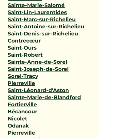
Sainte-Marie-Salomé
Saint-Lin-Laurentides
Saint-Marc-sur-Richelieu
Saint-Antoine-sur-Richelieu
Saint-Denis-sur-Richelieu
Contrecœur
Saint-Ours
Saint-Robert
Sainte-Anne-de-Sorel
Saint-Joseph-de-Sorel
Sorel-Tracy
Pierreville
Saint-Léonard-d'Aston
Sainte-Marie-de-Blandford
Fortierville
Bécancour
Nicolet
Odanak
Pierreville