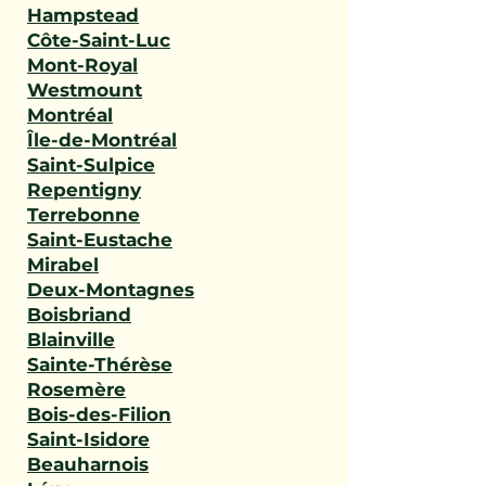
Hampstead
Côte-Saint-Luc
Mont-Royal
Westmount
Montréal
Île-de-Montréal
Saint-Sulpice
Repentigny
Terrebonne
Saint-Eustache
Mirabel
Deux-Montagnes
Boisbriand
Blainville
Sainte-Thérèse
Rosemère
Bois-des-Filion
Saint-Isidore
Beauharnois