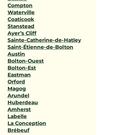
Compton
Waterville
Coaticook
Stanstead
Ayer’s Cliff
Sainte-Catherine-de-Hatley
Saint-Étienne-de-Bolton
Austin
Bolton-Ouest
Bolton-Est
Eastman
Orford
Magog
Arundel
Huberdeau
Amherst
Labelle
La Conception
Brébeuf