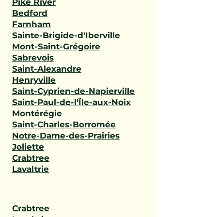
Pike River
Bedford
Farnham
Sainte-Brigide-d'Iberville
Mont-Saint-Grégoire
Sabrevois
Saint-Alexandre
Henryville
Saint-Cyprien-de-Napierville
Saint-Paul-de-l'Île-aux-Noix
Montérégie
Saint-Charles-Borromée
Notre-Dame-des-Prairies
Joliette
Crabtree
Lavaltrie
Crabtree