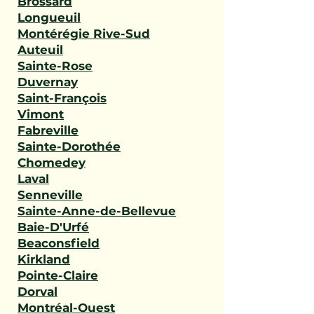
Brossard
Longueuil
Montérégie Rive-Sud
Auteuil
Sainte-Rose
Duvernay
Saint-François
Vimont
Fabreville
Sainte-Dorothée
Chomedey
Laval
Senneville
Sainte-Anne-de-Bellevue
Baie-D'Urfé
Beaconsfield
Kirkland
Pointe-Claire
Dorval
Montréal-Ouest