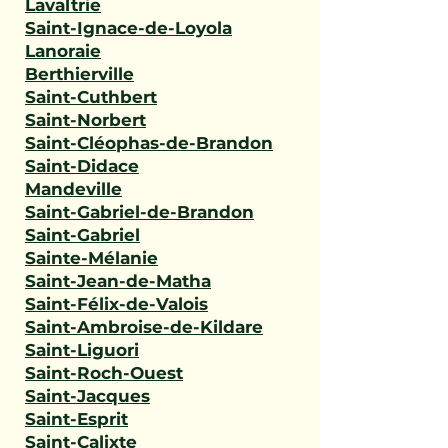
Lavaltrie
Saint-Ignace-de-Loyola
Lanoraie
Berthierville
Saint-Cuthbert
Saint-Norbert
Saint-Cléophas-de-Brandon
Saint-Didace
Mandeville
Saint-Gabriel-de-Brandon
Saint-Gabriel
Sainte-Mélanie
Saint-Jean-de-Matha
Saint-Félix-de-Valois
Saint-Ambroise-de-Kildare
Saint-Liguori
Saint-Roch-Ouest
Saint-Jacques
Saint-Esprit
Saint-Calixte