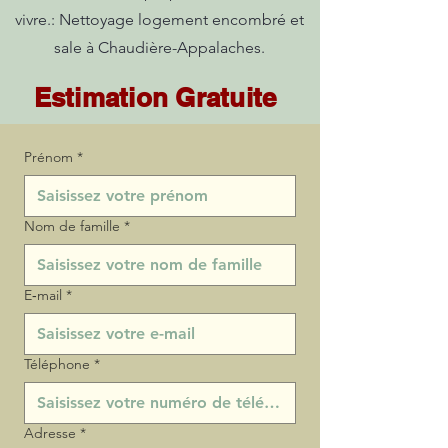
vivre.: Nettoyage logement encombré et
sale à Chaudière-Appalaches.
Estimation Gratuite
Prénom
*
Nom de famille
*
E‑mail
*
Téléphone
*
Adresse
*