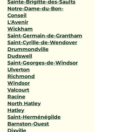
Sainte-Brigitte-des-Saults
Notre-Dame-du-Bon-
Conseil
L'Avenir
Wickham
Saint-Germain-de-Grantham
Saint-Cyrille-de-Wendover
Drummondville
Dudswell
Saint-Georges-de-Windsor
Ulverton
Richmond
Windsor
Valcourt
Racine
North Hatley
Hatley
Saint-Herménégilde
Barnston-Ouest
Dixville