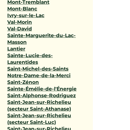
Mont-Tremblant
Mont-Blanc
Ivry-sur-le-Lac
Val-Morin
Val-David
Sainte-Marguerite-du-Lac-
Masson
Lantier
Sainte-Lucie-des-
Laurentides
Saint-Michel-des-Saints
Notre-Dame-de-la-Merci
Saint-Zénon
Sainte-Émélie-de-l'Énergie
Saint-Alphonse-Rodriguez
Saint-Jean-sur-Richelieu
(secteur Saint-Athanase)
Saint-Jean-sur-Richelieu
(secteur Saint-Luc)
Saint-Jean-sur-Richelieu