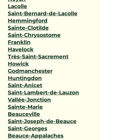
Lacolle
Saint-Bernard-de-Lacolle
Hemmingford
Sainte-Clotilde
Saint-Chrysostome
Franklin
Havelock
Très-Saint-Sacrement
Howick
Godmanchester
Huntingdon
Saint-Anicet
Saint-Lambert-de-Lauzon
Vallée-Jonction
Sainte-Marie
Beauceville
Saint-Joseph-de-Beauce
Saint-Georges
Beauce-Appalaches