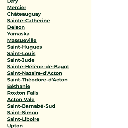
Léry
Mercier
Châteauguay
Sainte-Catherine
Delson
Yamaska
Massueville
Saint-Hugues
Saint-Louis
Saint-Jude
Sainte-Hélène-de-Bagot
Saint-Nazaire-d'Acton
Saint-Théodore-d'Acton
Béthanie
Roxton Falls
Acton Vale
Saint-Barnabé-Sud
Saint-Simon
Saint-Liboire
Upton