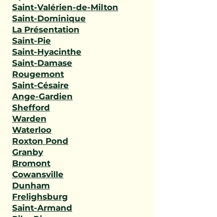
Saint-Valérien-de-Milton
Saint-Dominique
La Présentation
Saint-Pie
Saint-Hyacinthe
Saint-Damase
Rougemont
Saint-Césaire
Ange-Gardien
Shefford
Warden
Waterloo
Roxton Pond
Granby
Bromont
Cowansville
Dunham
Frelighsburg
Saint-Armand