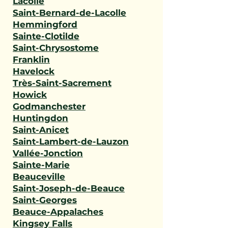
Lacolle
Saint-Bernard-de-Lacolle
Hemmingford
Sainte-Clotilde
Saint-Chrysostome
Franklin
Havelock
Très-Saint-Sacrement
Howick
Godmanchester
Huntingdon
Saint-Anicet
Saint-Lambert-de-Lauzon
Vallée-Jonction
Sainte-Marie
Beauceville
Saint-Joseph-de-Beauce
Saint-Georges
Beauce-Appalaches
Kingsey Falls