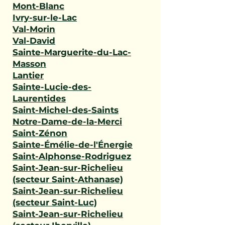
Mont-Blanc
Ivry-sur-le-Lac
Val-Morin
Val-David
Sainte-Marguerite-du-Lac-
Masson
Lantier
Sainte-Lucie-des-
Laurentides
Saint-Michel-des-Saints
Notre-Dame-de-la-Merci
Saint-Zénon
Sainte-Émélie-de-l'Énergie
Saint-Alphonse-Rodriguez
Saint-Jean-sur-Richelieu
(secteur Saint-Athanase)
Saint-Jean-sur-Richelieu
(secteur Saint-Luc)
Saint-Jean-sur-Richelieu