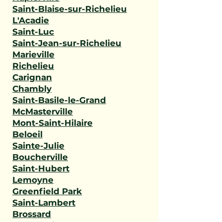
Saint-Blaise-sur-Richelieu
L'Acadie
Saint-Luc
Saint-Jean-sur-Richelieu
Marieville
Richelieu
Carignan
Chambly
Saint-Basile-le-Grand
McMasterville
Mont-Saint-Hilaire
Beloeil
Sainte-Julie
Boucherville
Saint-Hubert
Lemoyne
Greenfield Park
Saint-Lambert
Brossard