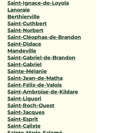
Saint-Ignace-de-Loyola
Lanoraie
Berthierville
Saint-Cuthbert
Saint-Norbert
Saint-Cléophas-de-Brandon
Saint-Didace
Mandeville
Saint-Gabriel-de-Brandon
Saint-Gabriel
Sainte-Mélanie
Saint-Jean-de-Matha
Saint-Félix-de-Valois
Saint-Ambroise-de-Kildare
Saint-Liguori
Saint-Roch-Ouest
Saint-Jacques
Saint-Esprit
Saint-Calixte
Sainte-Marie-Salomé