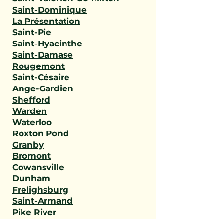
Saint-Dominique
La Présentation
Saint-Pie
Saint-Hyacinthe
Saint-Damase
Rougemont
Saint-Césaire
Ange-Gardien
Shefford
Warden
Waterloo
Roxton Pond
Granby
Bromont
Cowansville
Dunham
Frelighsburg
Saint-Armand
Pike River