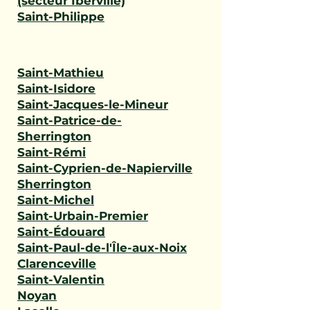
(secteur Iberville)
Saint-Philippe
Saint-Mathieu
Saint-Isidore
Saint-Jacques-le-Mineur
Saint-Patrice-de-
Sherrington
Saint-Rémi
Saint-Cyprien-de-Napierville
Sherrington
Saint-Michel
Saint-Urbain-Premier
Saint-Édouard
Saint-Paul-de-l'Île-aux-Noix
Clarenceville
Saint-Valentin
Noyan