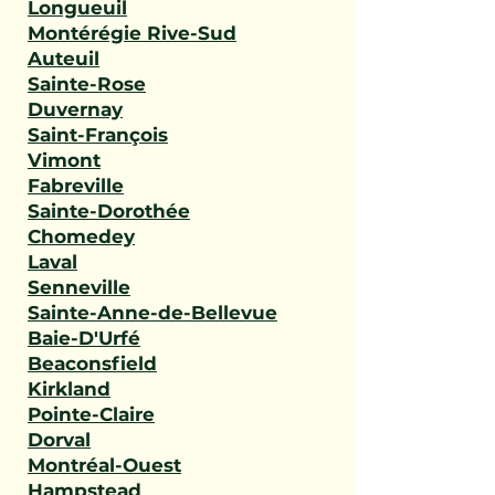
Longueuil
Montérégie Rive-Sud
Auteuil
Sainte-Rose
Duvernay
Saint-François
Vimont
Fabreville
Sainte-Dorothée
Chomedey
Laval
Senneville
Sainte-Anne-de-Bellevue
Baie-D'Urfé
Beaconsfield
Kirkland
Pointe-Claire
Dorval
Montréal-Ouest
Hampstead