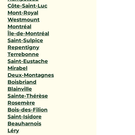
Côte-Saint-Luc
Mont-Royal
Westmount
Montréal
Île-de-Montréal
Saint-Sulpice
Repentigny
Terrebonne
Saint-Eustache
Mirabel
Deux-Montagnes
Boisbriand
Blainville
Sainte-Thérèse
Rosemère
Bois-des-Filion
Saint-Isidore
Beauharnois
Léry