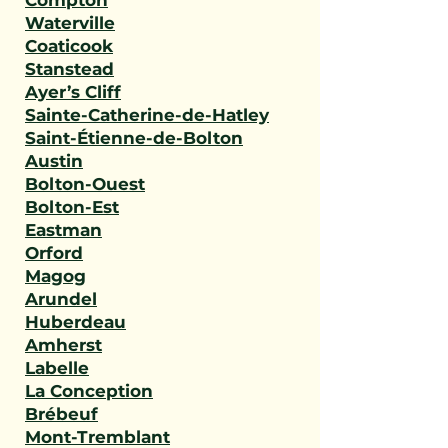
Compton
Waterville
Coaticook
Stanstead
Ayer’s Cliff
Sainte-Catherine-de-Hatley
Saint-Étienne-de-Bolton
Austin
Bolton-Ouest
Bolton-Est
Eastman
Orford
Magog
Arundel
Huberdeau
Amherst
Labelle
La Conception
Brébeuf
Mont-Tremblant