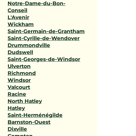
Notre-Dame-du-Bon-
Conseil
L'Avenir
Wickham
Saint-Germain-de-Grantham
Saint-Cyrille-de-Wendover
Drummondville
Dudswell
Saint-Georges-de-Windsor
Ulverton
Richmond
Windsor
Valcourt
Racine
North Hatley
Hatley
Saint-Herménégilde
Barnston-Ouest
Dixville