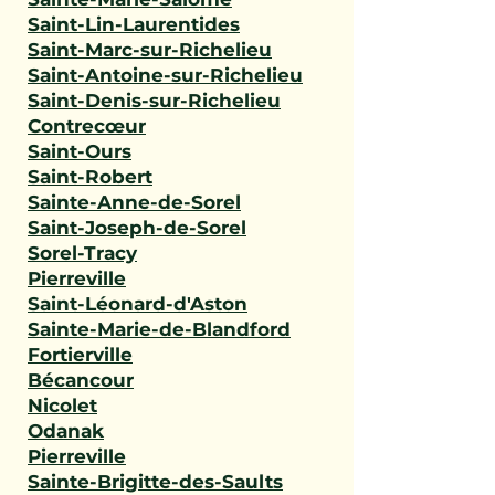
Saint-Lin-Laurentides
Saint-Marc-sur-Richelieu
Saint-Antoine-sur-Richelieu
Saint-Denis-sur-Richelieu
Contrecœur
Saint-Ours
Saint-Robert
Sainte-Anne-de-Sorel
Saint-Joseph-de-Sorel
Sorel-Tracy
Pierreville
Saint-Léonard-d'Aston
Sainte-Marie-de-Blandford
Fortierville
Bécancour
Nicolet
Odanak
Pierreville
Sainte-Brigitte-des-Saults