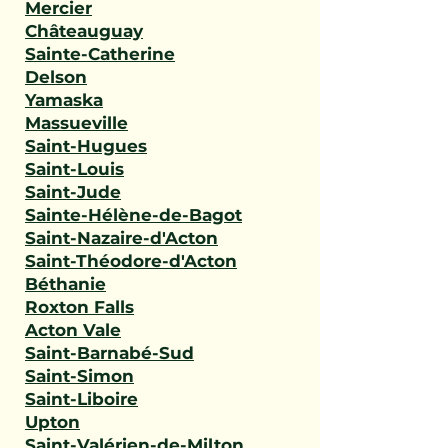
Mercier
Châteauguay
Sainte-Catherine
Delson
Yamaska
Massueville
Saint-Hugues
Saint-Louis
Saint-Jude
Sainte-Hélène-de-Bagot
Saint-Nazaire-d'Acton
Saint-Théodore-d'Acton
Béthanie
Roxton Falls
Acton Vale
Saint-Barnabé-Sud
Saint-Simon
Saint-Liboire
Upton
Saint-Valérien-de-Milton