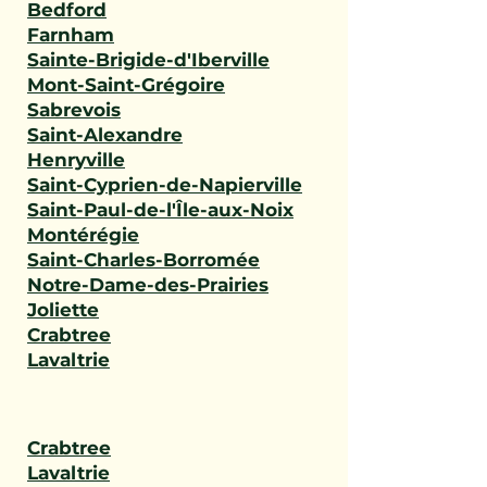
Bedford
Farnham
Sainte-Brigide-d'Iberville
Mont-Saint-Grégoire
Sabrevois
Saint-Alexandre
Henryville
Saint-Cyprien-de-Napierville
Saint-Paul-de-l'Île-aux-Noix
Montérégie
Saint-Charles-Borromée
Notre-Dame-des-Prairies
Joliette
Crabtree
Lavaltrie
Crabtree
Lavaltrie