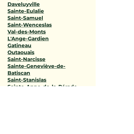
Daveluyville
Sainte-Eulalie
Saint-Samuel
Saint-Wenceslas
Val-des-Monts
L'Ange-Gardien
Gatineau
Outaouais
Saint-Narcisse
Sainte-Geneviève-de-
Batiscan
Saint-Stanislas
Sainte-Anne-de-la-Pérade
Batiscan
Champlain
Notre-Dame-du-Mont-
Carmel
Saint-Maurice
Shawinigan