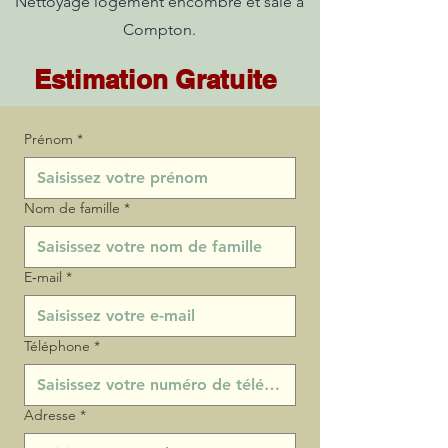
Nettoyage logement encombré et sale à
Compton.
Estimation Gratuite
Prénom
*
Nom de famille
*
E‑mail
*
Téléphone
*
Adresse
*