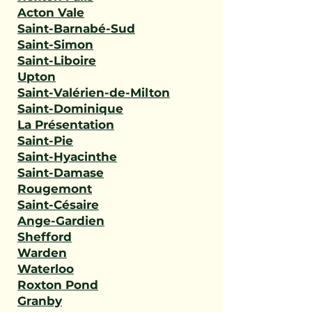
Acton Vale
Saint-Barnabé-Sud
Saint-Simon
Saint-Liboire
Upton
Saint-Valérien-de-Milton
Saint-Dominique
La Présentation
Saint-Pie
Saint-Hyacinthe
Saint-Damase
Rougemont
Saint-Césaire
Ange-Gardien
Shefford
Warden
Waterloo
Roxton Pond
Granby