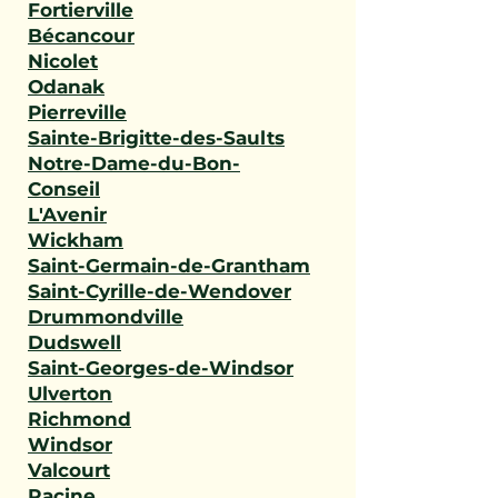
Fortierville
Bécancour
Nicolet
Odanak
Pierreville
Sainte-Brigitte-des-Saults
Notre-Dame-du-Bon-
Conseil
L'Avenir
Wickham
Saint-Germain-de-Grantham
Saint-Cyrille-de-Wendover
Drummondville
Dudswell
Saint-Georges-de-Windsor
Ulverton
Richmond
Windsor
Valcourt
Racine