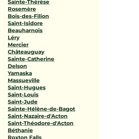
Sainte-Thérèse
Rosemère
Bois-des-Filion
Saint-Isidore
Beauharnois
Léry
Mercier
Châteauguay
Sainte-Catherine
Delson
Yamaska
Massueville
Saint-Hugues
Saint-Louis
Saint-Jude
Sainte-Hélène-de-Bagot
Saint-Nazaire-d'Acton
Saint-Théodore-d'Acton
Béthanie
Roxton Falls