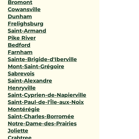
Bromont
Cowansville
Dunham
Frelighsburg
Saint-Armand
Pike River
Bedford
Farnham
Sainte-Brigide-d'Iberville
Mont-Saint-Grégoire
Sabrevois
Saint-Alexandre
Henryville
Saint-Cyprien-de-Napierville
Saint-Paul-de-l'Île-aux-Noix
Montérégie
Saint-Charles-Borromée
Notre-Dame-des-Prairies
Joliette
Crabtree