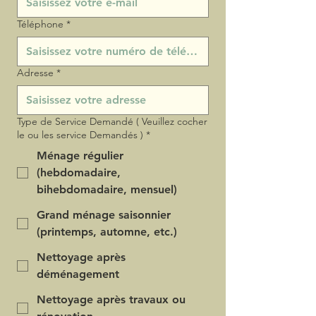
Téléphone
*
Adresse
*
Type de Service Demandé ( Veuillez cocher
le ou les service Demandés )
*
Ménage régulier
(hebdomadaire,
bihebdomadaire, mensuel)
Grand ménage saisonnier
(printemps, automne, etc.)
Nettoyage après
déménagement
Nettoyage après travaux ou