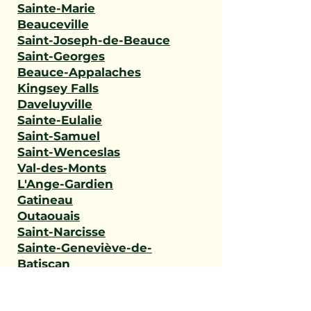
Sainte-Marie
Beauceville
Saint-Joseph-de-Beauce
Saint-Georges
Beauce-Appalaches
Kingsey Falls
Daveluyville
Sainte-Eulalie
Saint-Samuel
Saint-Wenceslas
Val-des-Monts
L'Ange-Gardien
Gatineau
Outaouais
Saint-Narcisse
Sainte-Geneviève-de-
Batiscan
Saint-Stanislas
Sainte-Anne-de-la-Pérade