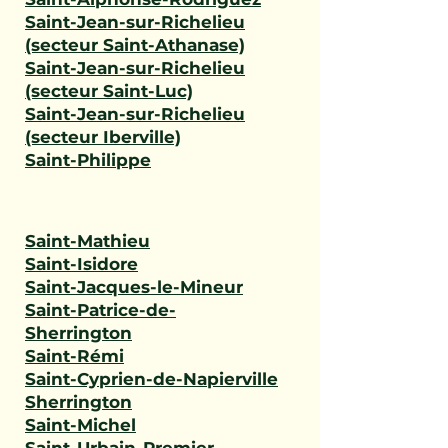
Saint-Jean-sur-Richelieu
(secteur Saint-Athanase)
Saint-Jean-sur-Richelieu
(secteur Saint-Luc)
Saint-Jean-sur-Richelieu
(secteur Iberville)
Saint-Philippe
Saint-Mathieu
Saint-Isidore
Saint-Jacques-le-Mineur
Saint-Patrice-de-
Sherrington
Saint-Rémi
Saint-Cyprien-de-Napierville
Sherrington
Saint-Michel