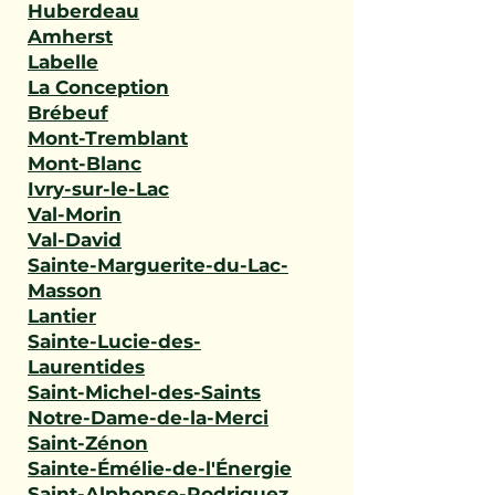
Huberdeau
Amherst
Labelle
La Conception
Brébeuf
Mont-Tremblant
Mont-Blanc
Ivry-sur-le-Lac
Val-Morin
Val-David
Sainte-Marguerite-du-Lac-
Masson
Lantier
Sainte-Lucie-des-
Laurentides
Saint-Michel-des-Saints
Notre-Dame-de-la-Merci
Saint-Zénon
Sainte-Émélie-de-l'Énergie
Saint-Alphonse-Rodriguez