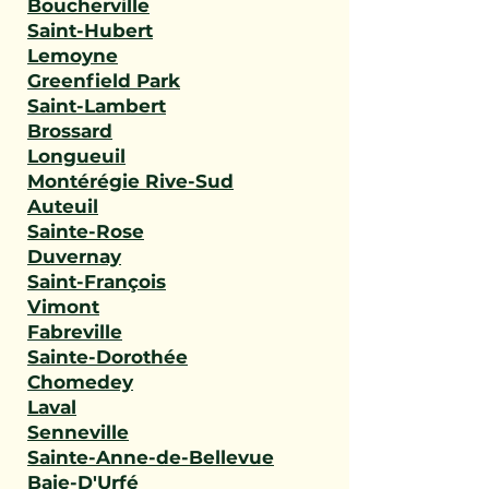
Boucherville
Saint-Hubert
Lemoyne
Greenfield Park
Saint-Lambert
Brossard
Longueuil
Montérégie Rive-Sud
Auteuil
Sainte-Rose
Duvernay
Saint-François
Vimont
Fabreville
Sainte-Dorothée
Chomedey
Laval
Senneville
Sainte-Anne-de-Bellevue
Baie-D'Urfé