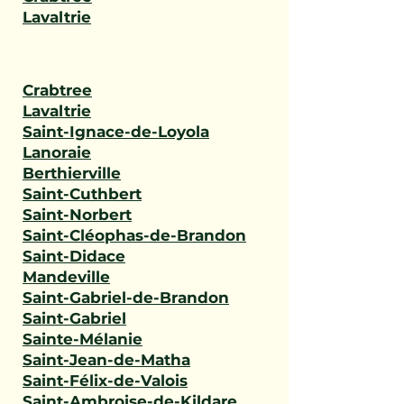
Lavaltrie
Crabtree
Lavaltrie
Saint-Ignace-de-Loyola
Lanoraie
Berthierville
Saint-Cuthbert
Saint-Norbert
Saint-Cléophas-de-Brandon
Saint-Didace
Mandeville
Saint-Gabriel-de-Brandon
Saint-Gabriel
Sainte-Mélanie
Saint-Jean-de-Matha
Saint-Félix-de-Valois
Saint-Ambroise-de-Kildare