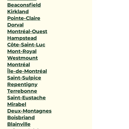
Beaconsfield
Kirkland
Pointe-Claire
Dorval
Montréal-Ouest
Hampstead
Côte-Saint-Luc
Mont-Royal
Westmount
Montréal
Île-de-Montréal
Saint-Sulpice
Repentigny
Terrebonne
Saint-Eustache
Mirabel
Deux-Montagnes
Boisbriand
Blainville