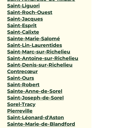
Saint-Liguori
Saint-Roch-Ouest
Saint-Jacques
Saint-Esprit
Saint-Calixte
Sainte-Marie-Salomé
Saint-Lin-Laurentides
Saint-Marc-sur-Richelieu
Saint-Antoine-sur-Richelieu
Saint-Denis-sur-Richelieu
Contrecœur
Saint-Ours
Saint-Robert
Sainte-Anne-de-Sorel
Saint-Joseph-de-Sorel
Sorel-Tracy
Pierreville
Saint-Léonard-d'Aston
Sainte-Marie-de-Blandford