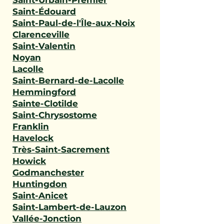
Saint-Urbain-Premier
Saint-Édouard
Saint-Paul-de-l'Île-aux-Noix
Clarenceville
Saint-Valentin
Noyan
Lacolle
Saint-Bernard-de-Lacolle
Hemmingford
Sainte-Clotilde
Saint-Chrysostome
Franklin
Havelock
Très-Saint-Sacrement
Howick
Godmanchester
Huntingdon
Saint-Anicet
Saint-Lambert-de-Lauzon
Vallée-Jonction