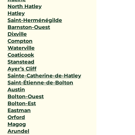
North Hatley
Hatley
Saint-Herménégilde
Barnston-Ouest
Dixville
Compton
Waterville
Coaticook
Stanstead
Ayer’s Cliff
Sainte-Catherine-de-Hatley
Saint-Étienne-de-Bolton
Austin
Bolton-Ouest
Bolton-Est
Eastman
Orford
Magog
Arundel