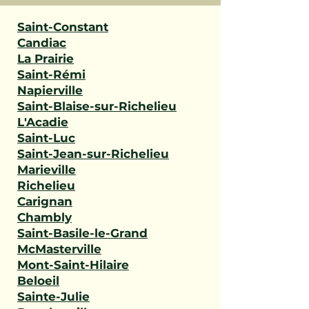
Saint-Constant
Candiac
La Prairie
Saint-Rémi
Napierville
Saint-Blaise-sur-Richelieu
L'Acadie
Saint-Luc
Saint-Jean-sur-Richelieu
Marieville
Richelieu
Carignan
Chambly
Saint-Basile-le-Grand
McMasterville
Mont-Saint-Hilaire
Beloeil
Sainte-Julie