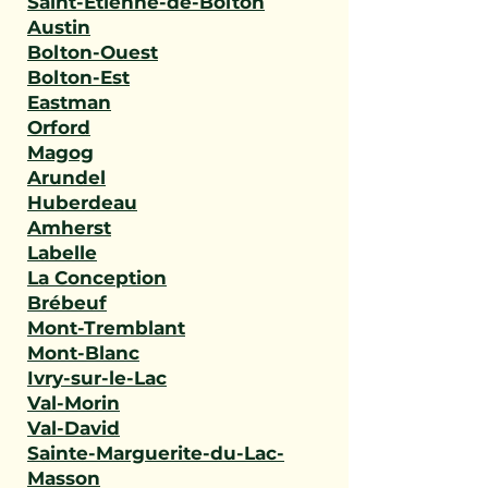
Saint-Étienne-de-Bolton
Austin
Bolton-Ouest
Bolton-Est
Eastman
Orford
Magog
Arundel
Huberdeau
Amherst
Labelle
La Conception
Brébeuf
Mont-Tremblant
Mont-Blanc
Ivry-sur-le-Lac
Val-Morin
Val-David
Sainte-Marguerite-du-Lac-
Masson