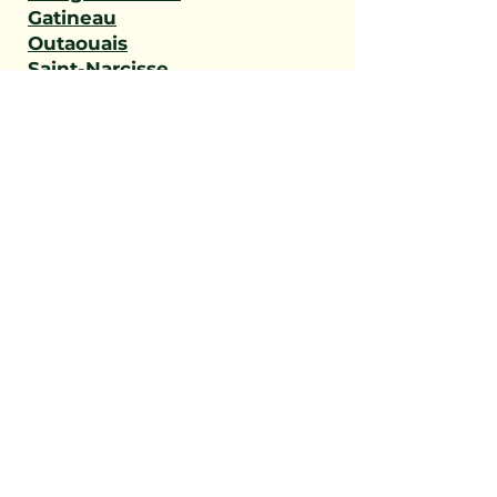
Gatineau
Outaouais
Saint-Narcisse
Sainte-Geneviève-de-
Batiscan
Saint-Stanislas
Sainte-Anne-de-la-Pérade
Batiscan
Champlain
Notre-Dame-du-Mont-
Carmel
Saint-Maurice
Shawinigan
Trois-Rivières
Mauricie
Saint-Victor
Saint-Éphrem-de-Beauce
Sainte-Rose-de-Watford
Saint-Côme-Linière