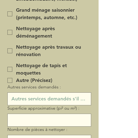
Grand ménage saisonnier
(printemps, automne, etc.)
Nettoyage après
déménagement
Nettoyage après travaux ou
rénovation
Nettoyage de tapis et
moquettes
Autre (Précisez)
Autres services demandés :
Superficie approximative (pi² ou m²) :
Nombre de pièces à nettoyer :