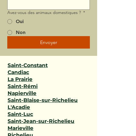
Avez-vous des animaux domestiques ?
*
Oui
Non
Envoyer
Saint-Constant
Candiac
La Prairie
Saint-Rémi
Napierville
Saint-Blaise-sur-Richelieu
L'Acadie
Saint-Luc
Saint-Jean-sur-Richelieu
Marieville
Richelieu