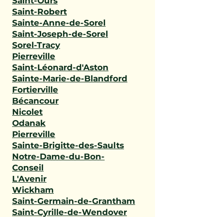
Saint-Ours
Saint-Robert
Sainte-Anne-de-Sorel
Saint-Joseph-de-Sorel
Sorel-Tracy
Pierreville
Saint-Léonard-d'Aston
Sainte-Marie-de-Blandford
Fortierville
Bécancour
Nicolet
Odanak
Pierreville
Sainte-Brigitte-des-Saults
Notre-Dame-du-Bon-
Conseil
L'Avenir
Wickham
Saint-Germain-de-Grantham
Saint-Cyrille-de-Wendover