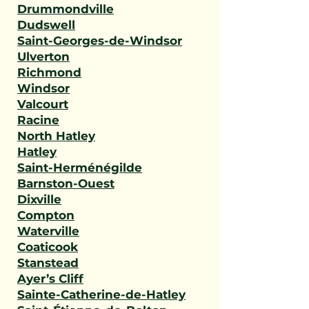
Drummondville
Dudswell
Saint-Georges-de-Windsor
Ulverton
Richmond
Windsor
Valcourt
Racine
North Hatley
Hatley
Saint-Herménégilde
Barnston-Ouest
Dixville
Compton
Waterville
Coaticook
Stanstead
Ayer’s Cliff
Sainte-Catherine-de-Hatley