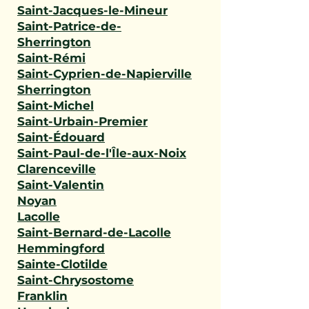
Saint-Jacques-le-Mineur
Saint-Patrice-de-
Sherrington
Saint-Rémi
Saint-Cyprien-de-Napierville
Sherrington
Saint-Michel
Saint-Urbain-Premier
Saint-Édouard
Saint-Paul-de-l'Île-aux-Noix
Clarenceville
Saint-Valentin
Noyan
Lacolle
Saint-Bernard-de-Lacolle
Hemmingford
Sainte-Clotilde
Saint-Chrysostome
Franklin