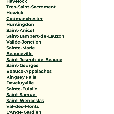
Havelock
Très-Saint-Sacrement
Howick
Godmanchester
Huntingdon
Saint-Anicet
Saint-Lambert-de-Lauzon
Vallée-Jonction
Sainte-Marie
Beauceville
Saint-Joseph-de-Beauce
Saint-Georges
Beauce-Appalaches
Kingsey Falls
Daveluyville
Sainte-Eulalie
Saint-Samuel
Saint-Wenceslas
Val-des-Monts
L'Ange-Gardien