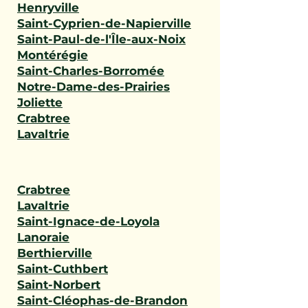
Henryville
Saint-Cyprien-de-Napierville
Saint-Paul-de-l'Île-aux-Noix
Montérégie
Saint-Charles-Borromée
Notre-Dame-des-Prairies
Joliette
Crabtree
Lavaltrie
Crabtree
Lavaltrie
Saint-Ignace-de-Loyola
Lanoraie
Berthierville
Saint-Cuthbert
Saint-Norbert
Saint-Cléophas-de-Brandon