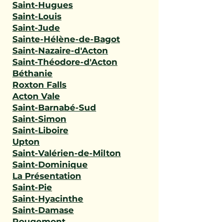
Saint-Hugues
Saint-Louis
Saint-Jude
Sainte-Hélène-de-Bagot
Saint-Nazaire-d'Acton
Saint-Théodore-d'Acton
Béthanie
Roxton Falls
Acton Vale
Saint-Barnabé-Sud
Saint-Simon
Saint-Liboire
Upton
Saint-Valérien-de-Milton
Saint-Dominique
La Présentation
Saint-Pie
Saint-Hyacinthe
Saint-Damase
Rougemont