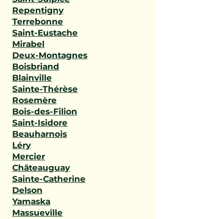
Repentigny
Terrebonne
Saint-Eustache
Mirabel
Deux-Montagnes
Boisbriand
Blainville
Sainte-Thérèse
Rosemère
Bois-des-Filion
Saint-Isidore
Beauharnois
Léry
Mercier
Châteauguay
Sainte-Catherine
Delson
Yamaska
Massueville