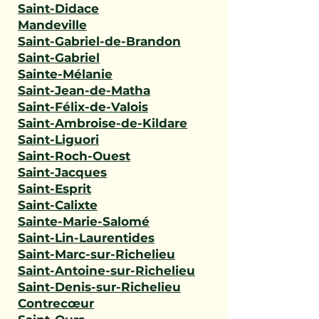
Saint-Didace
Mandeville
Saint-Gabriel-de-Brandon
Saint-Gabriel
Sainte-Mélanie
Saint-Jean-de-Matha
Saint-Félix-de-Valois
Saint-Ambroise-de-Kildare
Saint-Liguori
Saint-Roch-Ouest
Saint-Jacques
Saint-Esprit
Saint-Calixte
Sainte-Marie-Salomé
Saint-Lin-Laurentides
Saint-Marc-sur-Richelieu
Saint-Antoine-sur-Richelieu
Saint-Denis-sur-Richelieu
Contrecœur