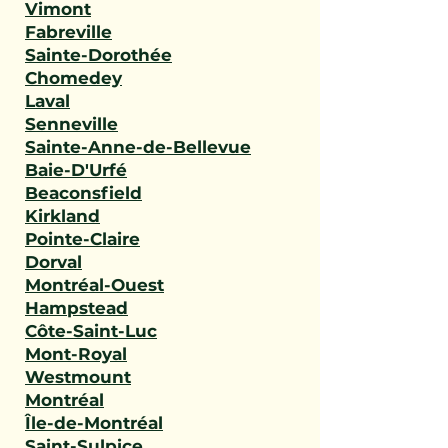
Vimont
Fabreville
Sainte-Dorothée
Chomedey
Laval
Senneville
Sainte-Anne-de-Bellevue
Baie-D'Urfé
Beaconsfield
Kirkland
Pointe-Claire
Dorval
Montréal-Ouest
Hampstead
Côte-Saint-Luc
Mont-Royal
Westmount
Montréal
Île-de-Montréal
Saint-Sulpice