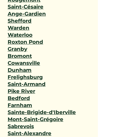
Saint-Césaire
Ange-Gardien
Shefford
Warden
Waterloo
Roxton Pond
Granby
Bromont
Cowansville
Dunham
Frelighsburg
Saint-Armand
Pike River
Bedford
Farnham
Sainte-Brigide-d'Iberville
Mont-Saint-Grégoire
Sabrevois
Saint-Alexandre