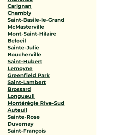
Carignan
Chambly
Saint-Basile-le-Grand
McMasterville
Mont-Saint-Hilaire
Beloeil
Sainte-Julie
Boucherville
Saint-Hubert
Lemoyne
Greenfield Park
Saint-Lambert
Brossard
Longueuil
Montérégie Rive-Sud
Auteuil
Sainte-Rose
Duvernay
Saint-François