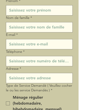
Prénom
*
Nom de famille
*
E‑mail
*
Téléphone
*
Adresse
*
Type de Service Demandé ( Veuillez cocher
le ou les service Demandés )
*
Ménage régulier
(hebdomadaire,
bihebdomadaire, mensuel)