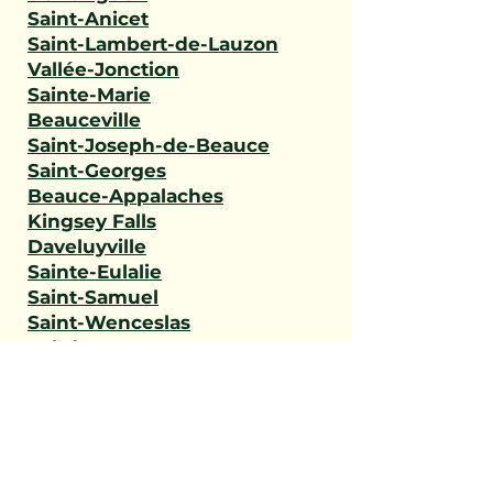
Saint-Anicet
Saint-Lambert-de-Lauzon
Vallée-Jonction
Sainte-Marie
Beauceville
Saint-Joseph-de-Beauce
Saint-Georges
Beauce-Appalaches
Kingsey Falls
Daveluyville
Sainte-Eulalie
Saint-Samuel
Saint-Wenceslas
Val-des-Monts
L'Ange-Gardien
Gatineau
Outaouais
Saint-Narcisse
Sainte-Geneviève-de-