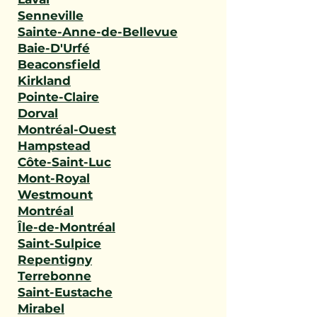
Senneville
Sainte-Anne-de-Bellevue
Baie-D'Urfé
Beaconsfield
Kirkland
Pointe-Claire
Dorval
Montréal-Ouest
Hampstead
Côte-Saint-Luc
Mont-Royal
Westmount
Montréal
Île-de-Montréal
Saint-Sulpice
Repentigny
Terrebonne
Saint-Eustache
Mirabel