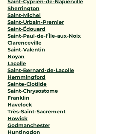
Saint-Cyprien-de-Napierville
Sherrington
Saint-Michel
Saint-Urbain-Premier
Saint-Édouard
Saint-Paul-de-l'Île-aux-Noix
Clarenceville
Saint-Valentin
Noyan
Lacolle
Saint-Bernard-de-Lacolle
Hemmingford
Sainte-Clotilde
Saint-Chrysostome
Franklin
Havelock
Très-Saint-Sacrement
Howick
Godmanchester
Huntingdon