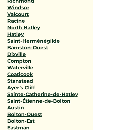
Richmond
Windsor
Valcourt
Racine
North Hatley
Hatley
Saint-Herménégilde
Barnston-Ouest
Dixville
Compton
Waterville
Coaticook
Stanstead
Ayer’s Cliff
Sainte-Catherine-de-Hatley
Saint-Étienne-de-Bolton
Austin
Bolton-Ouest
Bolton-Est
Eastman