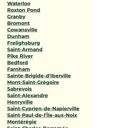
Waterloo
Roxton Pond
Granby
Bromont
Cowansville
Dunham
Frelighsburg
Saint-Armand
Pike River
Bedford
Farnham
Sainte-Brigide-d'Iberville
Mont-Saint-Grégoire
Sabrevois
Saint-Alexandre
Henryville
Saint-Cyprien-de-Napierville
Saint-Paul-de-l'Île-aux-Noix
Montérégie