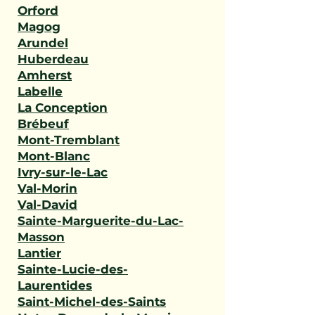
Orford
Magog
Arundel
Huberdeau
Amherst
Labelle
La Conception
Brébeuf
Mont-Tremblant
Mont-Blanc
Ivry-sur-le-Lac
Val-Morin
Val-David
Sainte-Marguerite-du-Lac-
Masson
Lantier
Sainte-Lucie-des-
Laurentides
Saint-Michel-des-Saints