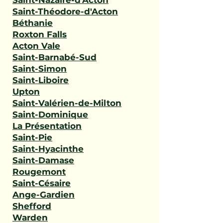
Saint-Nazaire-d'Acton
Saint-Théodore-d'Acton
Béthanie
Roxton Falls
Acton Vale
Saint-Barnabé-Sud
Saint-Simon
Saint-Liboire
Upton
Saint-Valérien-de-Milton
Saint-Dominique
La Présentation
Saint-Pie
Saint-Hyacinthe
Saint-Damase
Rougemont
Saint-Césaire
Ange-Gardien
Shefford
Warden