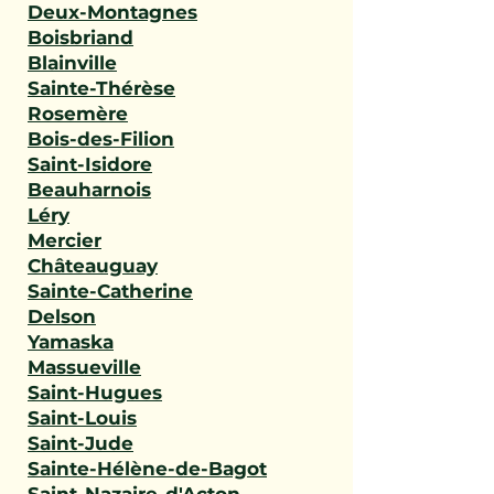
Deux-Montagnes
Boisbriand
Blainville
Sainte-Thérèse
Rosemère
Bois-des-Filion
Saint-Isidore
Beauharnois
Léry
Mercier
Châteauguay
Sainte-Catherine
Delson
Yamaska
Massueville
Saint-Hugues
Saint-Louis
Saint-Jude
Sainte-Hélène-de-Bagot