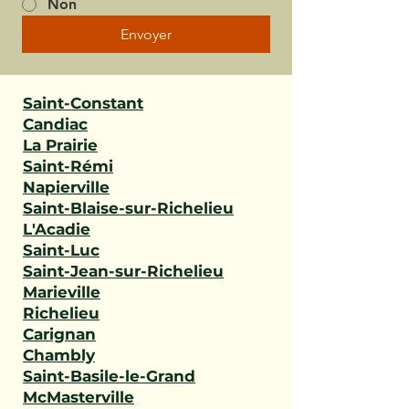
Non
Envoyer
Saint-Constant
Candiac
La Prairie
Saint-Rémi
Napierville
Saint-Blaise-sur-Richelieu
L'Acadie
Saint-Luc
Saint-Jean-sur-Richelieu
Marieville
Richelieu
Carignan
Chambly
Saint-Basile-le-Grand
McMasterville