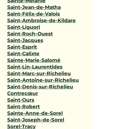
Sainte-Mélanie
Saint-Jean-de-Matha
Saint-Félix-de-Valois
Saint-Ambroise-de-Kildare
Saint-Liguori
Saint-Roch-Ouest
Saint-Jacques
Saint-Esprit
Saint-Calixte
Sainte-Marie-Salomé
Saint-Lin-Laurentides
Saint-Marc-sur-Richelieu
Saint-Antoine-sur-Richelieu
Saint-Denis-sur-Richelieu
Contrecœur
Saint-Ours
Saint-Robert
Sainte-Anne-de-Sorel
Saint-Joseph-de-Sorel
Sorel-Tracy