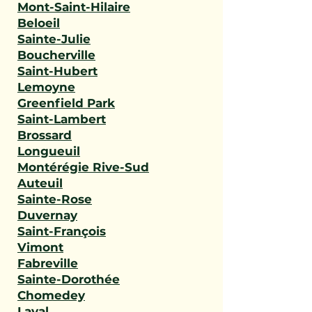
Mont-Saint-Hilaire
Beloeil
Sainte-Julie
Boucherville
Saint-Hubert
Lemoyne
Greenfield Park
Saint-Lambert
Brossard
Longueuil
Montérégie Rive-Sud
Auteuil
Sainte-Rose
Duvernay
Saint-François
Vimont
Fabreville
Sainte-Dorothée
Chomedey
Laval