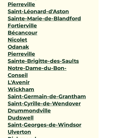
Pierreville
Saint-Léonard-d'Aston
Sainte-Marie-de-Blandford
Fortierville
Bécancour
Nicolet
Odanak
Pierreville
Sainte-Brigitte-des-Saults
Notre-Dame-du-Bon-
Conseil
L'Avenir
Wickham
Saint-Germain-de-Grantham
Saint-Cyrille-de-Wendover
Drummondville
Dudswell
Saint-Georges-de-Windsor
Ulverton