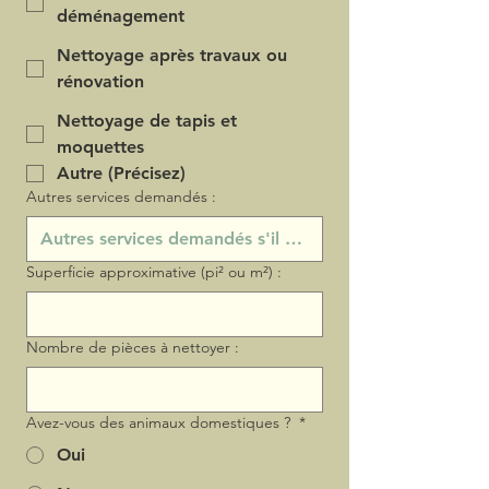
déménagement
Nettoyage après travaux ou
rénovation
Nettoyage de tapis et
moquettes
Autre (Précisez)
Autres services demandés :
Superficie approximative (pi² ou m²) :
Nombre de pièces à nettoyer :
Avez-vous des animaux domestiques ?
*
Oui