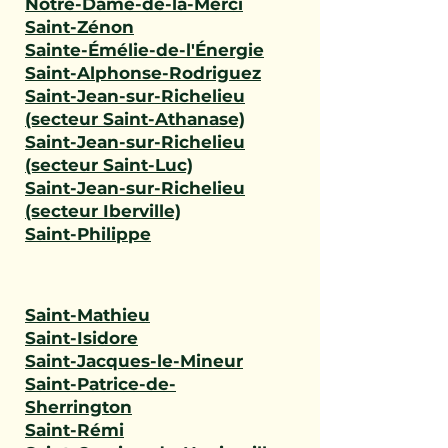
Notre-Dame-de-la-Merci
Saint-Zénon
Sainte-Émélie-de-l'Énergie
Saint-Alphonse-Rodriguez
Saint-Jean-sur-Richelieu
(secteur Saint-Athanase)
Saint-Jean-sur-Richelieu
(secteur Saint-Luc)
Saint-Jean-sur-Richelieu
(secteur Iberville)
Saint-Philippe
Saint-Mathieu
Saint-Isidore
Saint-Jacques-le-Mineur
Saint-Patrice-de-
Sherrington
Saint-Rémi