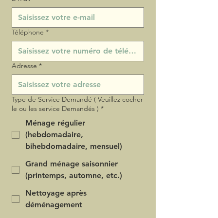
Téléphone
*
Adresse
*
Type de Service Demandé ( Veuillez cocher
le ou les service Demandés )
*
Ménage régulier
(hebdomadaire,
bihebdomadaire, mensuel)
Grand ménage saisonnier
(printemps, automne, etc.)
Nettoyage après
déménagement