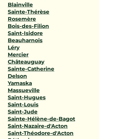
Blainville
Sainte-Thérèse
Rosemère
Bois-des-Filion
Saint-Isidore
Beauharnois
Léry
Mercier
Châteauguay
Sainte-Catherine
Delson
Yamaska
Massueville
Saint-Hugues
Saint-Louis
Saint-Jude
Sainte-Hélène-de-Bagot
Saint-Nazaire-d'Acton
Saint-Théodore-d'Acton