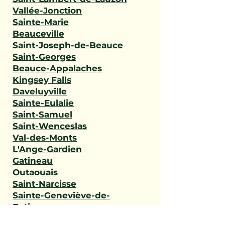
Vallée-Jonction
Sainte-Marie
Beauceville
Saint-Joseph-de-Beauce
Saint-Georges
Beauce-Appalaches
Kingsey Falls
Daveluyville
Sainte-Eulalie
Saint-Samuel
Saint-Wenceslas
Val-des-Monts
L'Ange-Gardien
Gatineau
Outaouais
Saint-Narcisse
Sainte-Geneviève-de-
Batiscan
Saint-Stanislas