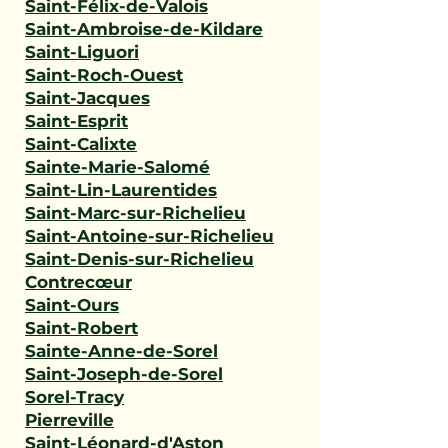
Saint-Félix-de-Valois
Saint-Ambroise-de-Kildare
Saint-Liguori
Saint-Roch-Ouest
Saint-Jacques
Saint-Esprit
Saint-Calixte
Sainte-Marie-Salomé
Saint-Lin-Laurentides
Saint-Marc-sur-Richelieu
Saint-Antoine-sur-Richelieu
Saint-Denis-sur-Richelieu
Contrecœur
Saint-Ours
Saint-Robert
Sainte-Anne-de-Sorel
Saint-Joseph-de-Sorel
Sorel-Tracy
Pierreville
Saint-Léonard-d'Aston