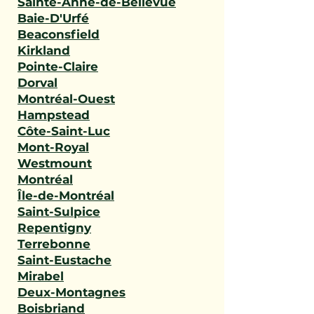
Sainte-Anne-de-Bellevue
Baie-D'Urfé
Beaconsfield
Kirkland
Pointe-Claire
Dorval
Montréal-Ouest
Hampstead
Côte-Saint-Luc
Mont-Royal
Westmount
Montréal
Île-de-Montréal
Saint-Sulpice
Repentigny
Terrebonne
Saint-Eustache
Mirabel
Deux-Montagnes
Boisbriand