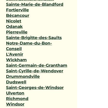
Sainte-Marie-de-Blandford
Fortierville
Bécancour
Nicolet
Odanak
Pierreville
Sainte-Brigitte-des-Saults
Notre-Dame-du-Bon-
Conseil
L'Avenir
Wickham
Saint-Germain-de-Grantham
Saint-Cyrille-de-Wendover
Drummondville
Dudswell
Saint-Georges-de-Windsor
Ulverton
Richmond
Windsor