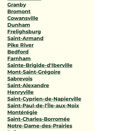
Granby
Bromont
Cowansville
Dunham
Frelighsburg
Saint-Armand
Pike River
Bedford
Farnham
Sainte-Brigide-d'Iberville
Mont-Saint-Grégoire
Sabrevois
Saint-Alexandre
Henryville
Saint-Cyprien-de-Napierville
Saint-Paul-de-l'Île-aux-Noix
Montérégie
Saint-Charles-Borromée
Notre-Dame-des-Prairies