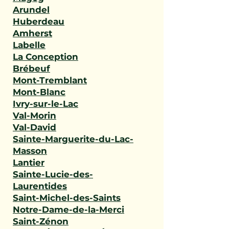
Arundel
Huberdeau
Amherst
Labelle
La Conception
Brébeuf
Mont-Tremblant
Mont-Blanc
Ivry-sur-le-Lac
Val-Morin
Val-David
Sainte-Marguerite-du-Lac-
Masson
Lantier
Sainte-Lucie-des-
Laurentides
Saint-Michel-des-Saints
Notre-Dame-de-la-Merci
Saint-Zénon