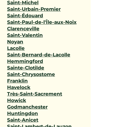
Saint-Michel
Saint-Urbain-Premier
Saint-Édouard
Saint-Paul-de-l'Île-aux-Noix
Clarenceville
Saint-Valentin
Noyan
Lacolle
Saint-Bernard-de-Lacolle
Hemmingford
Sainte-Clotilde
Saint-Chrysostome
Franklin
Havelock
Très-Saint-Sacrement
Howick
Godmanchester
Huntingdon
Saint-Anicet
Saint-Lambert-de-Lauzon