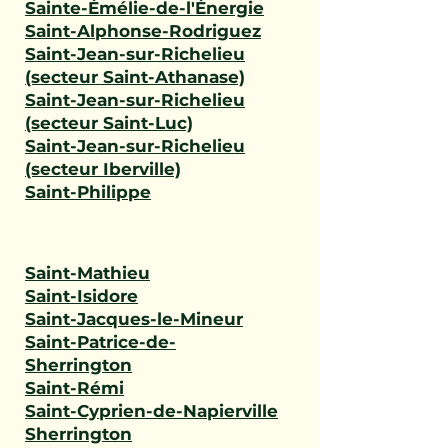
Sainte-Émélie-de-l'Énergie
Saint-Alphonse-Rodriguez
Saint-Jean-sur-Richelieu
(secteur Saint-Athanase)
Saint-Jean-sur-Richelieu
(secteur Saint-Luc)
Saint-Jean-sur-Richelieu
(secteur Iberville)
Saint-Philippe
Saint-Mathieu
Saint-Isidore
Saint-Jacques-le-Mineur
Saint-Patrice-de-
Sherrington
Saint-Rémi
Saint-Cyprien-de-Napierville
Sherrington