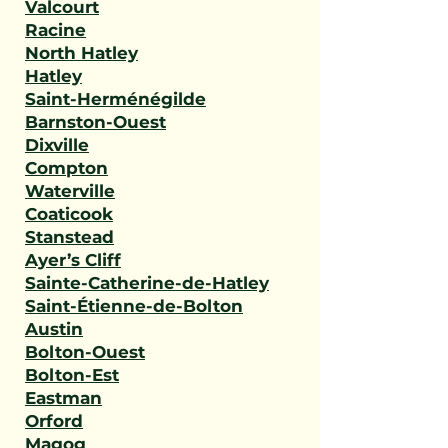
Valcourt
Racine
North Hatley
Hatley
Saint-Herménégilde
Barnston-Ouest
Dixville
Compton
Waterville
Coaticook
Stanstead
Ayer’s Cliff
Sainte-Catherine-de-Hatley
Saint-Étienne-de-Bolton
Austin
Bolton-Ouest
Bolton-Est
Eastman
Orford
Magog