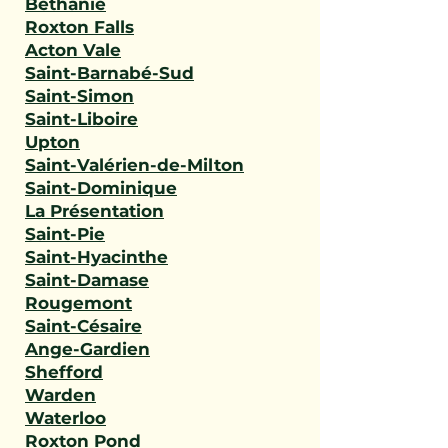
Béthanie
Roxton Falls
Acton Vale
Saint-Barnabé-Sud
Saint-Simon
Saint-Liboire
Upton
Saint-Valérien-de-Milton
Saint-Dominique
La Présentation
Saint-Pie
Saint-Hyacinthe
Saint-Damase
Rougemont
Saint-Césaire
Ange-Gardien
Shefford
Warden
Waterloo
Roxton Pond