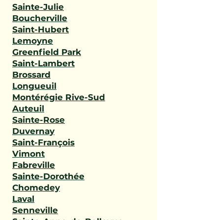
Sainte-Julie
Boucherville
Saint-Hubert
Lemoyne
Greenfield Park
Saint-Lambert
Brossard
Longueuil
Montérégie Rive-Sud
Auteuil
Sainte-Rose
Duvernay
Saint-François
Vimont
Fabreville
Sainte-Dorothée
Chomedey
Laval
Senneville