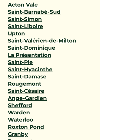
Acton Vale
Saint-Barnabé-Sud
Saint-Simon
Saint-Liboire
Upton
Saint-Valérien-de-Milton
Saint-Dominique
La Présentation
Saint-Pie
Saint-Hyacinthe
Saint-Damase
Rougemont
Saint-Césaire
Ange-Gardien
Shefford
Warden
Waterloo
Roxton Pond
Granby