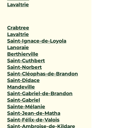
Lavaltrie
Crabtree
Lavaltrie
Saint-Ignace-de-Loyola
Lanoraie
Berthierville
Saint-Cuthbert
Saint-Norbert
Saint-Cléophas-de-Brandon
Saint-Didace
Mandeville
Saint-Gabriel-de-Brandon
Saint-Gabriel
Sainte-Mélanie
Saint-Jean-de-Matha
Saint-Félix-de-Valois
Saint-Ambroise-de-Kildare