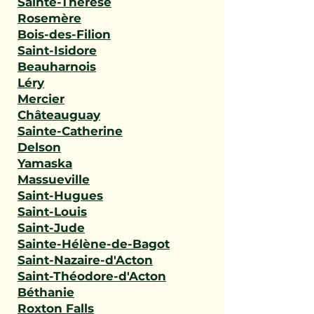
Sainte-Thérèse
Rosemère
Bois-des-Filion
Saint-Isidore
Beauharnois
Léry
Mercier
Châteauguay
Sainte-Catherine
Delson
Yamaska
Massueville
Saint-Hugues
Saint-Louis
Saint-Jude
Sainte-Hélène-de-Bagot
Saint-Nazaire-d'Acton
Saint-Théodore-d'Acton
Béthanie
Roxton Falls