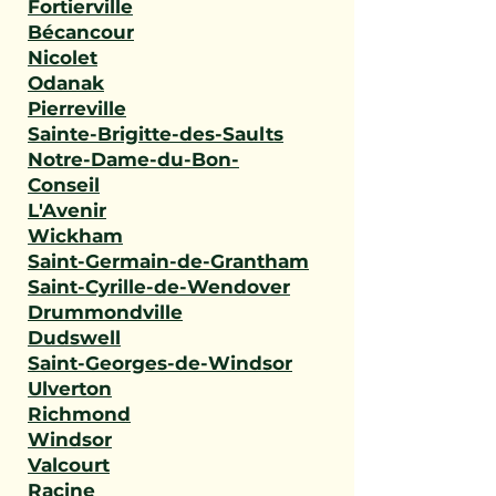
Fortierville
Bécancour
Nicolet
Odanak
Pierreville
Sainte-Brigitte-des-Saults
Notre-Dame-du-Bon-
Conseil
L'Avenir
Wickham
Saint-Germain-de-Grantham
Saint-Cyrille-de-Wendover
Drummondville
Dudswell
Saint-Georges-de-Windsor
Ulverton
Richmond
Windsor
Valcourt
Racine