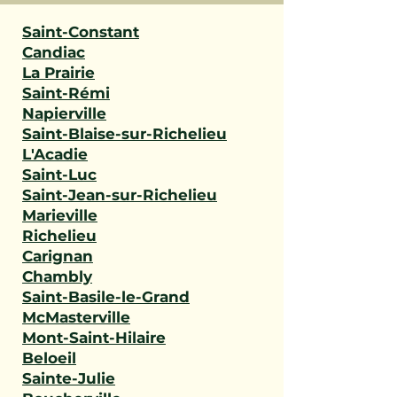
Saint-Constant
Candiac
La Prairie
Saint-Rémi
Napierville
Saint-Blaise-sur-Richelieu
L'Acadie
Saint-Luc
Saint-Jean-sur-Richelieu
Marieville
Richelieu
Carignan
Chambly
Saint-Basile-le-Grand
McMasterville
Mont-Saint-Hilaire
Beloeil
Sainte-Julie