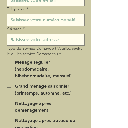
Téléphone
*
Adresse
*
Type de Service Demandé ( Veuillez cocher
le ou les service Demandés )
*
Ménage régulier
(hebdomadaire,
bihebdomadaire, mensuel)
Grand ménage saisonnier
(printemps, automne, etc.)
Nettoyage après
déménagement
Nettoyage après travaux ou
rénovation