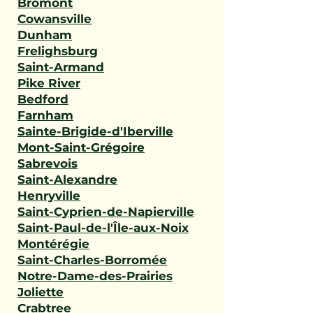
Bromont
Cowansville
Dunham
Frelighsburg
Saint-Armand
Pike River
Bedford
Farnham
Sainte-Brigide-d'Iberville
Mont-Saint-Grégoire
Sabrevois
Saint-Alexandre
Henryville
Saint-Cyprien-de-Napierville
Saint-Paul-de-l'Île-aux-Noix
Montérégie
Saint-Charles-Borromée
Notre-Dame-des-Prairies
Joliette
Crabtree