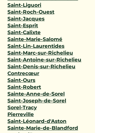
Saint-Liguori
Saint-Roch-Ouest
Saint-Jacques
Saint-Esprit
Saint-Calixte
Sainte-Marie-Salomé
Saint-Lin-Laurentides
Saint-Marc-sur-Richelieu
Saint-Antoine-sur-Richelieu
Saint-Denis-sur-Richelieu
Contrecœur
Saint-Ours
Saint-Robert
Sainte-Anne-de-Sorel
Saint-Joseph-de-Sorel
Sorel-Tracy
Pierreville
Saint-Léonard-d'Aston
Sainte-Marie-de-Blandford