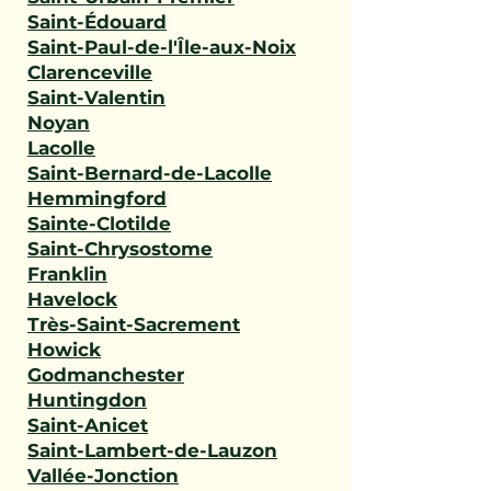
Saint-Édouard
Saint-Paul-de-l'Île-aux-Noix
Clarenceville
Saint-Valentin
Noyan
Lacolle
Saint-Bernard-de-Lacolle
Hemmingford
Sainte-Clotilde
Saint-Chrysostome
Franklin
Havelock
Très-Saint-Sacrement
Howick
Godmanchester
Huntingdon
Saint-Anicet
Saint-Lambert-de-Lauzon
Vallée-Jonction