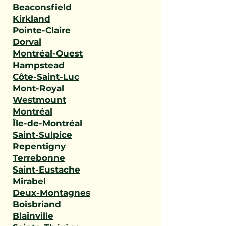
Beaconsfield
Kirkland
Pointe-Claire
Dorval
Montréal-Ouest
Hampstead
Côte-Saint-Luc
Mont-Royal
Westmount
Montréal
Île-de-Montréal
Saint-Sulpice
Repentigny
Terrebonne
Saint-Eustache
Mirabel
Deux-Montagnes
Boisbriand
Blainville