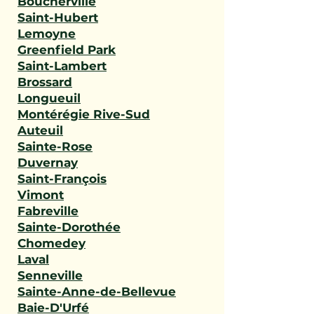
Boucherville
Saint-Hubert
Lemoyne
Greenfield Park
Saint-Lambert
Brossard
Longueuil
Montérégie Rive-Sud
Auteuil
Sainte-Rose
Duvernay
Saint-François
Vimont
Fabreville
Sainte-Dorothée
Chomedey
Laval
Senneville
Sainte-Anne-de-Bellevue
Baie-D'Urfé