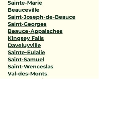
Sainte-Marie
Beauceville
Saint-Joseph-de-Beauce
Saint-Georges
Beauce-Appalaches
Kingsey Falls
Daveluyville
Sainte-Eulalie
Saint-Samuel
Saint-Wenceslas
Val-des-Monts
L'Ange-Gardien
Gatineau
Outaouais
Saint-Narcisse
Sainte-Geneviève-de-
Batiscan
Saint-Stanislas
Sainte-Anne-de-la-Pérade
Batiscan