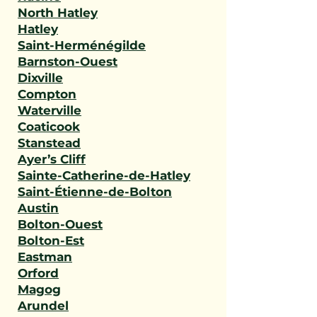
North Hatley
Hatley
Saint-Herménégilde
Barnston-Ouest
Dixville
Compton
Waterville
Coaticook
Stanstead
Ayer’s Cliff
Sainte-Catherine-de-Hatley
Saint-Étienne-de-Bolton
Austin
Bolton-Ouest
Bolton-Est
Eastman
Orford
Magog
Arundel