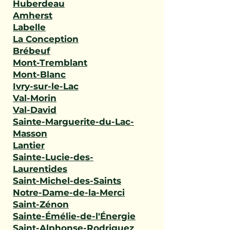
Huberdeau
Amherst
Labelle
La Conception
Brébeuf
Mont-Tremblant
Mont-Blanc
Ivry-sur-le-Lac
Val-Morin
Val-David
Sainte-Marguerite-du-Lac-
Masson
Lantier
Sainte-Lucie-des-
Laurentides
Saint-Michel-des-Saints
Notre-Dame-de-la-Merci
Saint-Zénon
Sainte-Émélie-de-l'Énergie
Saint-Alphonse-Rodriguez