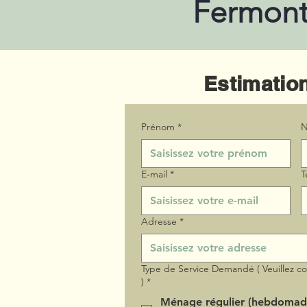
Fermont
Estimation
Prénom
*
N
E‑mail
*
T
Adresse
*
Type de Service Demandé ( Veuillez c
)
*
Ménage régulier (hebdomad