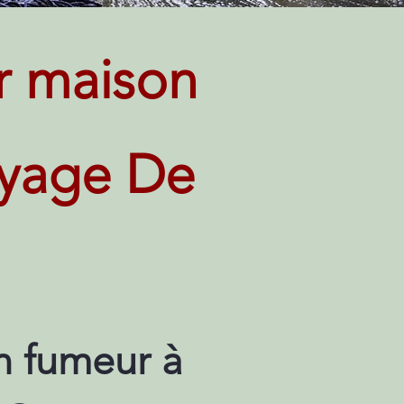
r maison
oyage De
n fumeur à