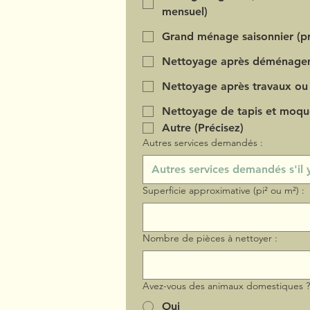
mensuel)
Grand ménage saisonnier (pr
Nettoyage après déménage
Nettoyage après travaux ou
Nettoyage de tapis et moqu
Autre (Précisez)
Autres services demandés :
Superficie approximative (pi² ou m²) :
Nombre de pièces à nettoyer :
Avez-vous des animaux domestiques 
Oui