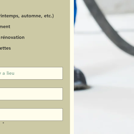
intemps, automne, etc.)
ment
 rénovation
ettes
?
*