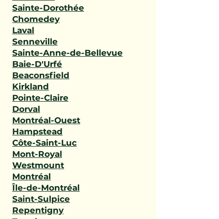
Sainte-Dorothée
Chomedey
Laval
Senneville
Sainte-Anne-de-Bellevue
Baie-D'Urfé
Beaconsfield
Kirkland
Pointe-Claire
Dorval
Montréal-Ouest
Hampstead
Côte-Saint-Luc
Mont-Royal
Westmount
Montréal
Île-de-Montréal
Saint-Sulpice
Repentigny