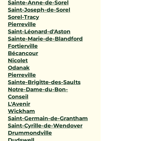
Sainte-Anne-de-Sorel
Saint-Joseph-de-Sorel
Sorel-Tracy
Pierreville
Saint-Léonard-d'Aston
Sainte-Marie-de-Blandford
Fortierville
Bécancour
Nicolet
Odanak
Pierreville
Sainte-Brigitte-des-Saults
Notre-Dame-du-Bon-
Conseil
L'Avenir
Wickham
Saint-Germain-de-Grantham
Saint-Cyrille-de-Wendover
Drummondville
Dudswell