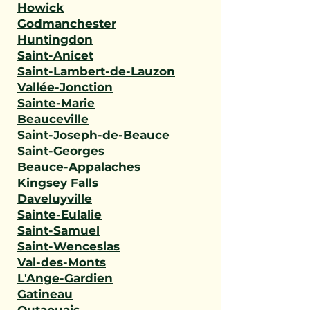
Howick
Godmanchester
Huntingdon
Saint-Anicet
Saint-Lambert-de-Lauzon
Vallée-Jonction
Sainte-Marie
Beauceville
Saint-Joseph-de-Beauce
Saint-Georges
Beauce-Appalaches
Kingsey Falls
Daveluyville
Sainte-Eulalie
Saint-Samuel
Saint-Wenceslas
Val-des-Monts
L'Ange-Gardien
Gatineau