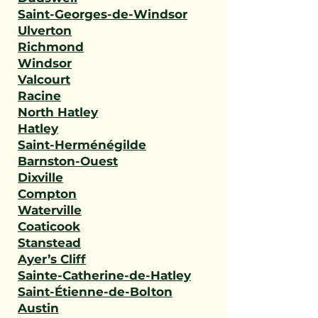
Saint-Georges-de-Windsor
Ulverton
Richmond
Windsor
Valcourt
Racine
North Hatley
Hatley
Saint-Herménégilde
Barnston-Ouest
Dixville
Compton
Waterville
Coaticook
Stanstead
Ayer’s Cliff
Sainte-Catherine-de-Hatley
Saint-Étienne-de-Bolton
Austin