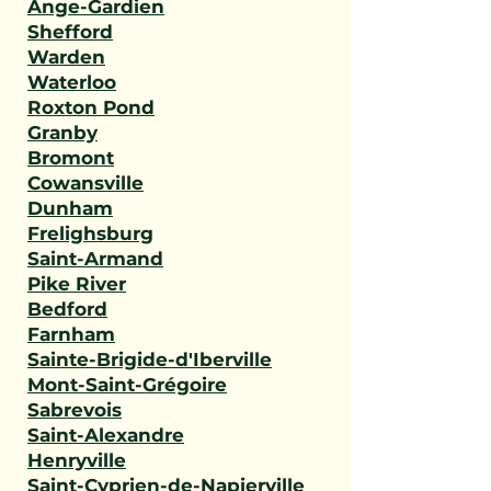
Ange-Gardien
Shefford
Warden
Waterloo
Roxton Pond
Granby
Bromont
Cowansville
Dunham
Frelighsburg
Saint-Armand
Pike River
Bedford
Farnham
Sainte-Brigide-d'Iberville
Mont-Saint-Grégoire
Sabrevois
Saint-Alexandre
Henryville
Saint-Cyprien-de-Napierville