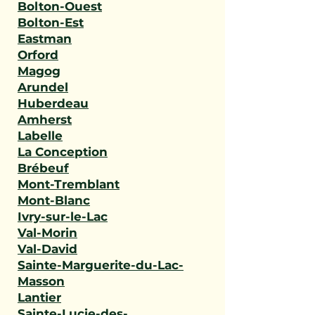
Bolton-Ouest
Bolton-Est
Eastman
Orford
Magog
Arundel
Huberdeau
Amherst
Labelle
La Conception
Brébeuf
Mont-Tremblant
Mont-Blanc
Ivry-sur-le-Lac
Val-Morin
Val-David
Sainte-Marguerite-du-Lac-
Masson
Lantier
Sainte-Lucie-des-