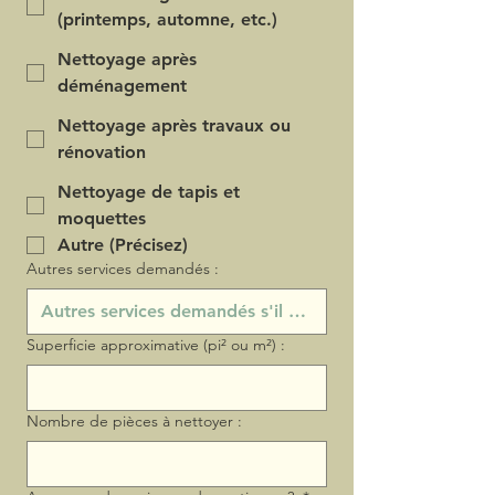
(printemps, automne, etc.)
Nettoyage après
déménagement
Nettoyage après travaux ou
rénovation
Nettoyage de tapis et
moquettes
Autre (Précisez)
Autres services demandés :
Superficie approximative (pi² ou m²) :
Nombre de pièces à nettoyer :