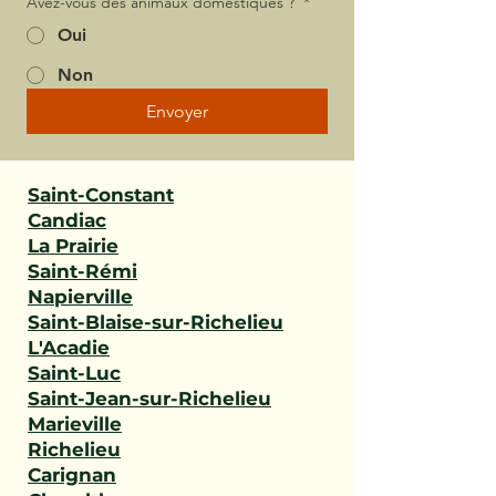
Avez-vous des animaux domestiques ?
*
Oui
Non
Envoyer
Saint-Constant
Candiac
La Prairie
Saint-Rémi
Napierville
Saint-Blaise-sur-Richelieu
L'Acadie
Saint-Luc
Saint-Jean-sur-Richelieu
Marieville
Richelieu
Carignan