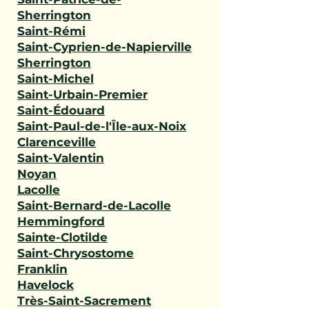
Sherrington
Saint-Rémi
Saint-Cyprien-de-Napierville
Sherrington
Saint-Michel
Saint-Urbain-Premier
Saint-Édouard
Saint-Paul-de-l'Île-aux-Noix
Clarenceville
Saint-Valentin
Noyan
Lacolle
Saint-Bernard-de-Lacolle
Hemmingford
Sainte-Clotilde
Saint-Chrysostome
Franklin
Havelock
Très-Saint-Sacrement