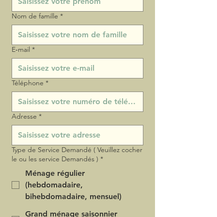
Nom de famille
*
E‑mail
*
Téléphone
*
Adresse
*
Type de Service Demandé ( Veuillez cocher
le ou les service Demandés )
*
Ménage régulier
(hebdomadaire,
bihebdomadaire, mensuel)
Grand ménage saisonnier