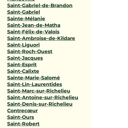
Saint-Gabriel-de-Brandon
Saint-Gabriel
Sainte-Mélanie
Saint-Jean-de-Matha
Saint-Félix-de-Valois
Saint-Ambroise-de-Kildare
Saint-Liguori
Saint-Roch-Ouest
Saint-Jacques
Saint-Esprit
Saint-Calixte
Sainte-Marie-Salomé
Saint-Lin-Laurentides
Saint-Marc-sur-Richelieu
Saint-Antoine-sur-Richelieu
Saint-Denis-sur-Richelieu
Contrecœur
Saint-Ours
Saint-Robert