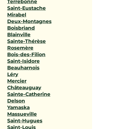
Terrebonne
Saint-Eustache
Mirabel
Deux-Montagnes
Boisbriand
Blainville
Sainte-Thérèse
Rosemère
Bois-des-Filion
Saint-Isidore
Beauharnois
Léry
Mercier
Châteauguay
Sainte-Catherine
Delson
Yamaska
Massueville
Saint-Hugues
Saint-Louis