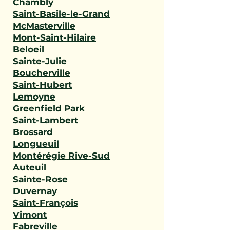
Chambly
Saint-Basile-le-Grand
McMasterville
Mont-Saint-Hilaire
Beloeil
Sainte-Julie
Boucherville
Saint-Hubert
Lemoyne
Greenfield Park
Saint-Lambert
Brossard
Longueuil
Montérégie Rive-Sud
Auteuil
Sainte-Rose
Duvernay
Saint-François
Vimont
Fabreville