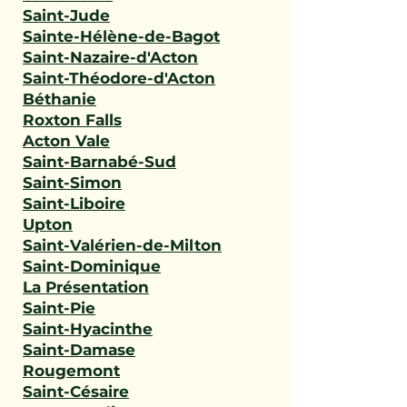
Saint-Jude
Sainte-Hélène-de-Bagot
Saint-Nazaire-d'Acton
Saint-Théodore-d'Acton
Béthanie
Roxton Falls
Acton Vale
Saint-Barnabé-Sud
Saint-Simon
Saint-Liboire
Upton
Saint-Valérien-de-Milton
Saint-Dominique
La Présentation
Saint-Pie
Saint-Hyacinthe
Saint-Damase
Rougemont
Saint-Césaire