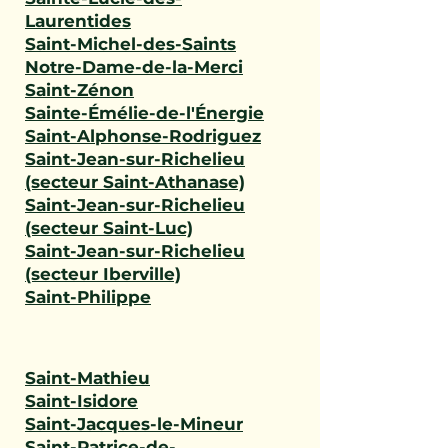
Laurentides
Saint-Michel-des-Saints
Notre-Dame-de-la-Merci
Saint-Zénon
Sainte-Émélie-de-l'Énergie
Saint-Alphonse-Rodriguez
Saint-Jean-sur-Richelieu
(secteur Saint-Athanase)
Saint-Jean-sur-Richelieu
(secteur Saint-Luc)
Saint-Jean-sur-Richelieu
(secteur Iberville)
Saint-Philippe
Saint-Mathieu
Saint-Isidore
Saint-Jacques-le-Mineur
Saint-Patrice-de-