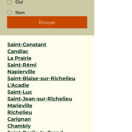
Oui
Non
Envoyer
Saint-Constant
Candiac
La Prairie
Saint-Rémi
Napierville
Saint-Blaise-sur-Richelieu
L'Acadie
Saint-Luc
Saint-Jean-sur-Richelieu
Marieville
Richelieu
Carignan
Chambly