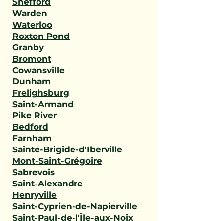
Shefford
Warden
Waterloo
Roxton Pond
Granby
Bromont
Cowansville
Dunham
Frelighsburg
Saint-Armand
Pike River
Bedford
Farnham
Sainte-Brigide-d'Iberville
Mont-Saint-Grégoire
Sabrevois
Saint-Alexandre
Henryville
Saint-Cyprien-de-Napierville
Saint-Paul-de-l'Île-aux-Noix