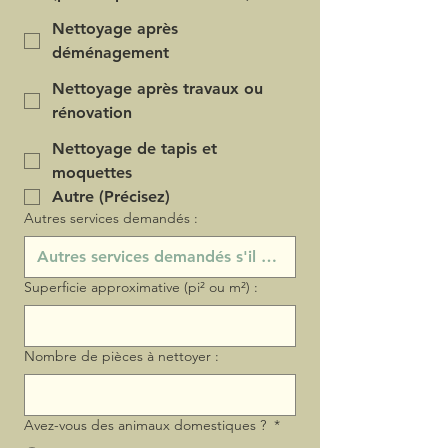
Nettoyage après
déménagement
Nettoyage après travaux ou
rénovation
Nettoyage de tapis et
moquettes
Autre (Précisez)
Autres services demandés :
Superficie approximative (pi² ou m²) :
Nombre de pièces à nettoyer :
Avez-vous des animaux domestiques ?
*