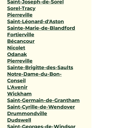
Saint-Joseph-de-Sorel
Sorel-Tracy
Pierreville
Saint-Léonard-d'Aston
Sainte-Marie-de-Blandford
Fortierville
Bécancour
Nicolet
Odanak
Pierreville
Sainte-Brigitte-des-Saults
Notre-Dame-du-Bon-
Conseil
L'Avenir
Wickham
Saint-Germain-de-Grantham
Saint-Cyrille-de-Wendover
Drummondville
Dudswell
Saint-Georges-de-Windsor