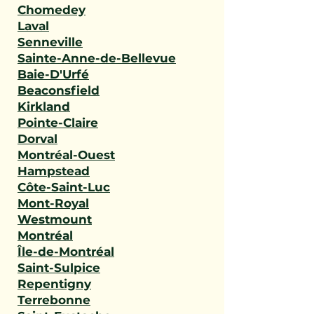
Chomedey
Laval
Senneville
Sainte-Anne-de-Bellevue
Baie-D'Urfé
Beaconsfield
Kirkland
Pointe-Claire
Dorval
Montréal-Ouest
Hampstead
Côte-Saint-Luc
Mont-Royal
Westmount
Montréal
Île-de-Montréal
Saint-Sulpice
Repentigny
Terrebonne