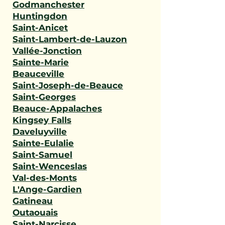
Godmanchester
Huntingdon
Saint-Anicet
Saint-Lambert-de-Lauzon
Vallée-Jonction
Sainte-Marie
Beauceville
Saint-Joseph-de-Beauce
Saint-Georges
Beauce-Appalaches
Kingsey Falls
Daveluyville
Sainte-Eulalie
Saint-Samuel
Saint-Wenceslas
Val-des-Monts
L'Ange-Gardien
Gatineau
Outaouais
Saint-Narcisse