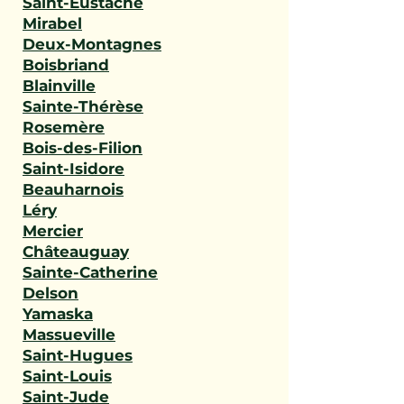
Saint-Eustache
Mirabel
Deux-Montagnes
Boisbriand
Blainville
Sainte-Thérèse
Rosemère
Bois-des-Filion
Saint-Isidore
Beauharnois
Léry
Mercier
Châteauguay
Sainte-Catherine
Delson
Yamaska
Massueville
Saint-Hugues
Saint-Louis
Saint-Jude