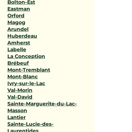
Bolton-Est
Eastman
Orford
Magog
Arundel
Huberdeau
Amherst
Labelle
La Conception
Brébeuf
Mont-Tremblant
Mont-Blanc
Ivry-sur-le-Lac
Val-Morin
Val-David
Sainte-Marguerite-du-Lac-
Masson
Lantier
Sainte-Lucie-des-
Laurentides