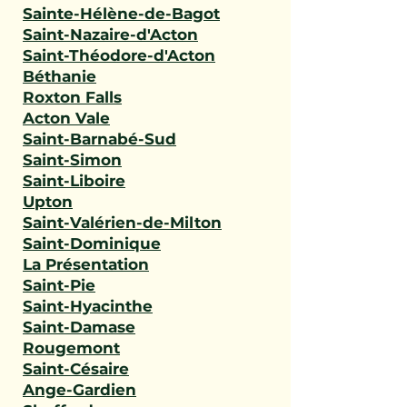
Sainte-Hélène-de-Bagot
Saint-Nazaire-d'Acton
Saint-Théodore-d'Acton
Béthanie
Roxton Falls
Acton Vale
Saint-Barnabé-Sud
Saint-Simon
Saint-Liboire
Upton
Saint-Valérien-de-Milton
Saint-Dominique
La Présentation
Saint-Pie
Saint-Hyacinthe
Saint-Damase
Rougemont
Saint-Césaire
Ange-Gardien