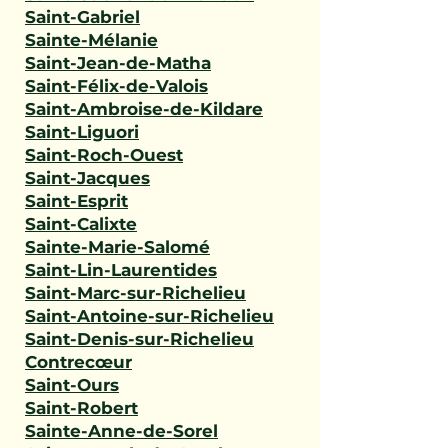
Saint-Gabriel
Sainte-Mélanie
Saint-Jean-de-Matha
Saint-Félix-de-Valois
Saint-Ambroise-de-Kildare
Saint-Liguori
Saint-Roch-Ouest
Saint-Jacques
Saint-Esprit
Saint-Calixte
Sainte-Marie-Salomé
Saint-Lin-Laurentides
Saint-Marc-sur-Richelieu
Saint-Antoine-sur-Richelieu
Saint-Denis-sur-Richelieu
Contrecœur
Saint-Ours
Saint-Robert
Sainte-Anne-de-Sorel