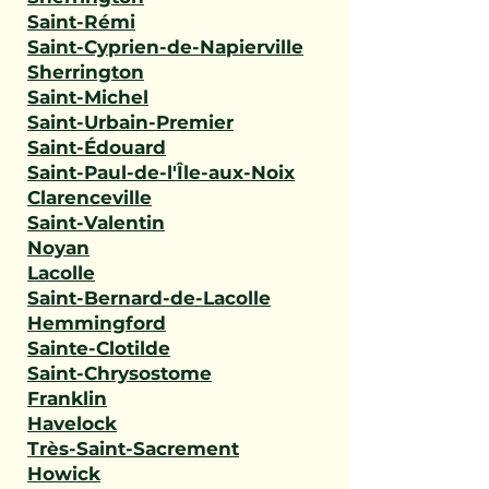
Saint-Rémi
Saint-Cyprien-de-Napierville
Sherrington
Saint-Michel
Saint-Urbain-Premier
Saint-Édouard
Saint-Paul-de-l'Île-aux-Noix
Clarenceville
Saint-Valentin
Noyan
Lacolle
Saint-Bernard-de-Lacolle
Hemmingford
Sainte-Clotilde
Saint-Chrysostome
Franklin
Havelock
Très-Saint-Sacrement
Howick