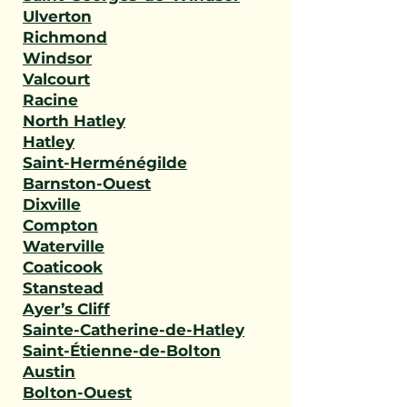
Ulverton
Richmond
Windsor
Valcourt
Racine
North Hatley
Hatley
Saint-Herménégilde
Barnston-Ouest
Dixville
Compton
Waterville
Coaticook
Stanstead
Ayer’s Cliff
Sainte-Catherine-de-Hatley
Saint-Étienne-de-Bolton
Austin
Bolton-Ouest