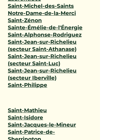
Saint-Michel-des-Saints
Notre-Dame-de-la-Merci
Saint-Zénon
Sainte-Émélie-de-l'Énergie
Saint-Alphonse-Rodriguez
Saint-Jean-sur-Richelieu
(secteur Saint-Athanase)
Saint-Jean-sur-Richelieu
(secteur Saint-Luc)
Saint-Jean-sur-Richelieu
(secteur Iberville)
Saint-Philippe
Saint-Mathieu
Saint-Isidore
Saint-Jacques-le-Mineur
Saint-Patrice-de-
Sherrington