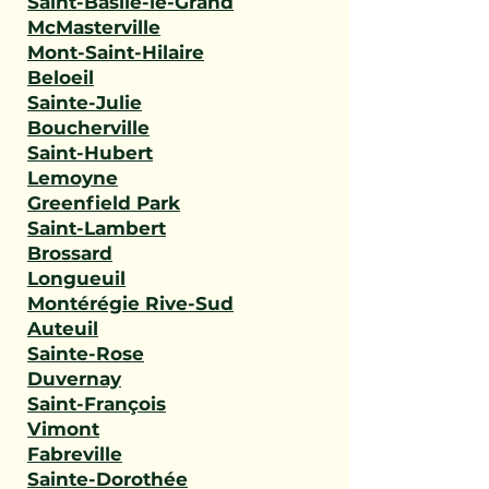
Saint-Basile-le-Grand
McMasterville
Mont-Saint-Hilaire
Beloeil
Sainte-Julie
Boucherville
Saint-Hubert
Lemoyne
Greenfield Park
Saint-Lambert
Brossard
Longueuil
Montérégie Rive-Sud
Auteuil
Sainte-Rose
Duvernay
Saint-François
Vimont
Fabreville
Sainte-Dorothée