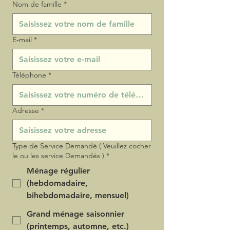
Nom de famille
*
E‑mail
*
Téléphone
*
Adresse
*
Type de Service Demandé ( Veuillez cocher
le ou les service Demandés )
*
Ménage régulier
(hebdomadaire,
bihebdomadaire, mensuel)
Grand ménage saisonnier
(printemps, automne, etc.)