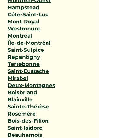
Montréal-Ouest
Hampstead
Côte-Saint-Luc
Mont-Royal
Westmount
Montréal
Île-de-Montréal
Saint-Sulpice
Repentigny
Terrebonne
Saint-Eustache
Mirabel
Deux-Montagnes
Boisbriand
Blainville
Sainte-Thérèse
Rosemère
Bois-des-Filion
Saint-Isidore
Beauharnois