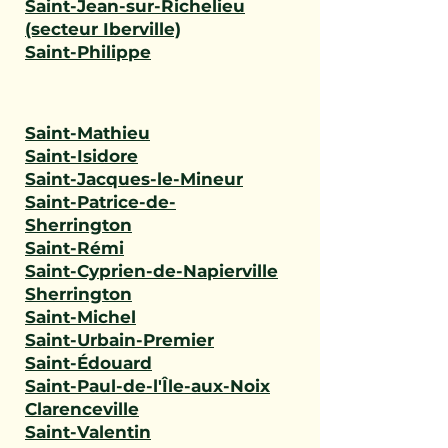
Saint-Jean-sur-Richelieu
(secteur Iberville)
Saint-Philippe
Saint-Mathieu
Saint-Isidore
Saint-Jacques-le-Mineur
Saint-Patrice-de-
Sherrington
Saint-Rémi
Saint-Cyprien-de-Napierville
Sherrington
Saint-Michel
Saint-Urbain-Premier
Saint-Édouard
Saint-Paul-de-l'Île-aux-Noix
Clarenceville
Saint-Valentin