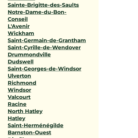
Sainte-Brigitte-des-Saults
Notre-Dame-du-Bon-
Conseil
L'Avenir
Wickham
Saint-Germain-de-Grantham
Saint-Cyrille-de-Wendover
Drummondville
Dudswell
Saint-Georges-de-Windsor
Ulverton
Richmond
Windsor
Valcourt
Racine
North Hatley
Hatley
Saint-Herménégilde
Barnston-Ouest