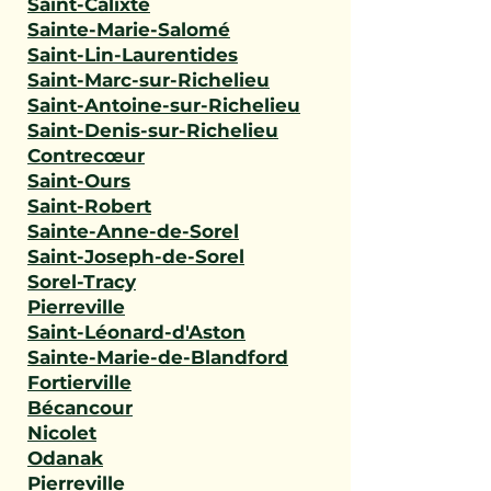
Saint-Calixte
Sainte-Marie-Salomé
Saint-Lin-Laurentides
Saint-Marc-sur-Richelieu
Saint-Antoine-sur-Richelieu
Saint-Denis-sur-Richelieu
Contrecœur
Saint-Ours
Saint-Robert
Sainte-Anne-de-Sorel
Saint-Joseph-de-Sorel
Sorel-Tracy
Pierreville
Saint-Léonard-d'Aston
Sainte-Marie-de-Blandford
Fortierville
Bécancour
Nicolet
Odanak
Pierreville