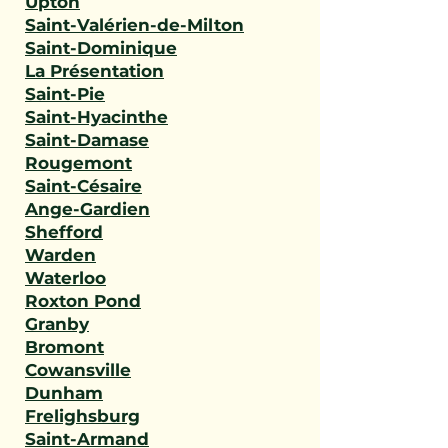
Upton
Saint-Valérien-de-Milton
Saint-Dominique
La Présentation
Saint-Pie
Saint-Hyacinthe
Saint-Damase
Rougemont
Saint-Césaire
Ange-Gardien
Shefford
Warden
Waterloo
Roxton Pond
Granby
Bromont
Cowansville
Dunham
Frelighsburg
Saint-Armand