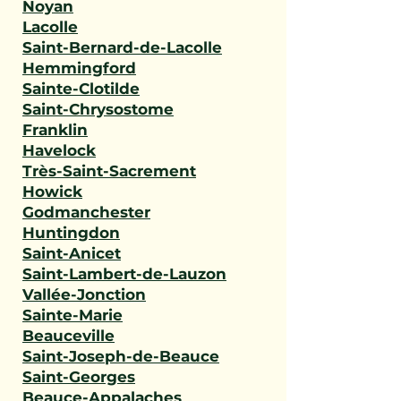
Noyan
Lacolle
Saint-Bernard-de-Lacolle
Hemmingford
Sainte-Clotilde
Saint-Chrysostome
Franklin
Havelock
Très-Saint-Sacrement
Howick
Godmanchester
Huntingdon
Saint-Anicet
Saint-Lambert-de-Lauzon
Vallée-Jonction
Sainte-Marie
Beauceville
Saint-Joseph-de-Beauce
Saint-Georges
Beauce-Appalaches