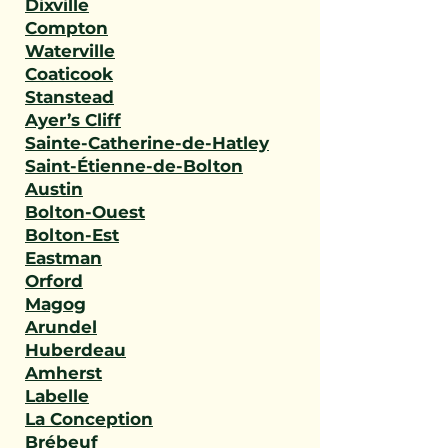
Dixville
Compton
Waterville
Coaticook
Stanstead
Ayer’s Cliff
Sainte-Catherine-de-Hatley
Saint-Étienne-de-Bolton
Austin
Bolton-Ouest
Bolton-Est
Eastman
Orford
Magog
Arundel
Huberdeau
Amherst
Labelle
La Conception
Brébeuf