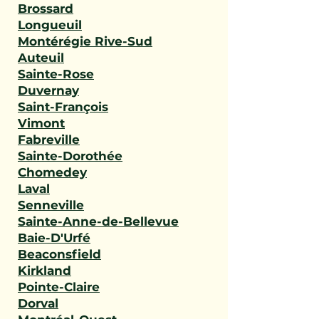
Brossard
Longueuil
Montérégie Rive-Sud
Auteuil
Sainte-Rose
Duvernay
Saint-François
Vimont
Fabreville
Sainte-Dorothée
Chomedey
Laval
Senneville
Sainte-Anne-de-Bellevue
Baie-D'Urfé
Beaconsfield
Kirkland
Pointe-Claire
Dorval