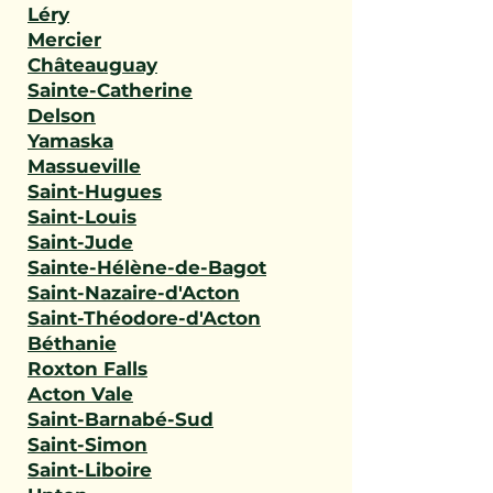
Léry
Mercier
Châteauguay
Sainte-Catherine
Delson
Yamaska
Massueville
Saint-Hugues
Saint-Louis
Saint-Jude
Sainte-Hélène-de-Bagot
Saint-Nazaire-d'Acton
Saint-Théodore-d'Acton
Béthanie
Roxton Falls
Acton Vale
Saint-Barnabé-Sud
Saint-Simon
Saint-Liboire