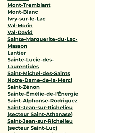
Mont-Tremblant
Mont-Blanc
Ivry-sur-le-Lac
Val-Morin
Val-David
Sainte-Marguerite-du-Lac-
Masson
Lantier
Sainte-Lucie-des-
Laurentides
Saint-Michel-des-Saints
Notre-Dame-de-la-Merci
Saint-Zénon
Sainte-Émélie-de-l'Énergie
Saint-Alphonse-Rodriguez
Saint-Jean-sur-Richelieu
(secteur Saint-Athanase)
Saint-Jean-sur-Richelieu
(secteur Saint-Luc)