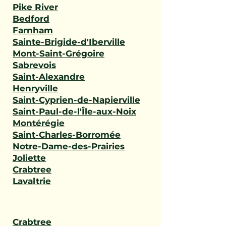
Pike River
Bedford
Farnham
Sainte-Brigide-d'Iberville
Mont-Saint-Grégoire
Sabrevois
Saint-Alexandre
Henryville
Saint-Cyprien-de-Napierville
Saint-Paul-de-l'Île-aux-Noix
Montérégie
Saint-Charles-Borromée
Notre-Dame-des-Prairies
Joliette
Crabtree
Lavaltrie
Crabtree