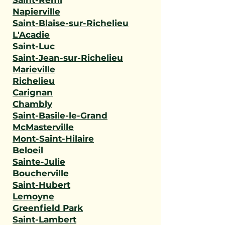
Saint-Rémi
Napierville
Saint-Blaise-sur-Richelieu
L'Acadie
Saint-Luc
Saint-Jean-sur-Richelieu
Marieville
Richelieu
Carignan
Chambly
Saint-Basile-le-Grand
McMasterville
Mont-Saint-Hilaire
Beloeil
Sainte-Julie
Boucherville
Saint-Hubert
Lemoyne
Greenfield Park
Saint-Lambert