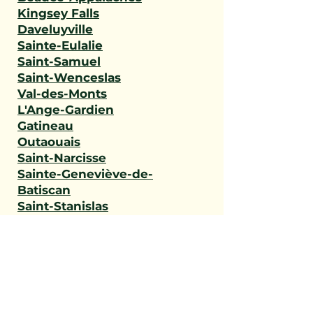
Kingsey Falls
Daveluyville
Sainte-Eulalie
Saint-Samuel
Saint-Wenceslas
Val-des-Monts
L'Ange-Gardien
Gatineau
Outaouais
Saint-Narcisse
Sainte-Geneviève-de-
Batiscan
Saint-Stanislas
Sainte-Anne-de-la-Pérade
Batiscan
Champlain
Notre-Dame-du-Mont-
Carmel
Saint-Maurice