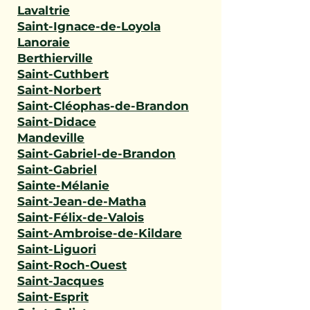
Lavaltrie
Saint-Ignace-de-Loyola
Lanoraie
Berthierville
Saint-Cuthbert
Saint-Norbert
Saint-Cléophas-de-Brandon
Saint-Didace
Mandeville
Saint-Gabriel-de-Brandon
Saint-Gabriel
Sainte-Mélanie
Saint-Jean-de-Matha
Saint-Félix-de-Valois
Saint-Ambroise-de-Kildare
Saint-Liguori
Saint-Roch-Ouest
Saint-Jacques
Saint-Esprit