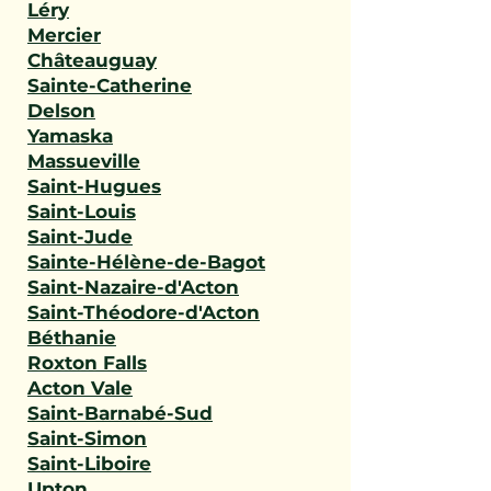
Léry
Mercier
Châteauguay
Sainte-Catherine
Delson
Yamaska
Massueville
Saint-Hugues
Saint-Louis
Saint-Jude
Sainte-Hélène-de-Bagot
Saint-Nazaire-d'Acton
Saint-Théodore-d'Acton
Béthanie
Roxton Falls
Acton Vale
Saint-Barnabé-Sud
Saint-Simon
Saint-Liboire
Upton