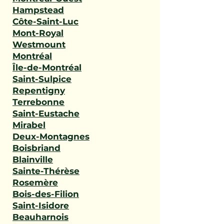
Hampstead
Côte-Saint-Luc
Mont-Royal
Westmount
Montréal
Île-de-Montréal
Saint-Sulpice
Repentigny
Terrebonne
Saint-Eustache
Mirabel
Deux-Montagnes
Boisbriand
Blainville
Sainte-Thérèse
Rosemère
Bois-des-Filion
Saint-Isidore
Beauharnois