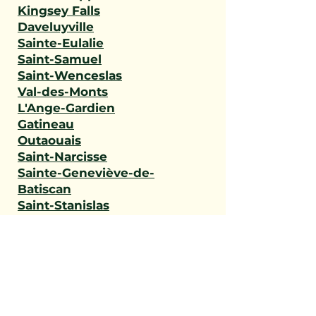
Kingsey Falls
Daveluyville
Sainte-Eulalie
Saint-Samuel
Saint-Wenceslas
Val-des-Monts
L'Ange-Gardien
Gatineau
Outaouais
Saint-Narcisse
Sainte-Geneviève-de-
Batiscan
Saint-Stanislas
Sainte-Anne-de-la-Pérade
Batiscan
Champlain
Notre-Dame-du-Mont-
Carmel
Saint-Maurice