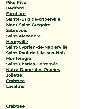
Pike River
Bedford
Farnham
Sainte-Brigide-d'Iberville
Mont-Saint-Grégoire
Sabrevois
Saint-Alexandre
Henryville
Saint-Cyprien-de-Napierville
Saint-Paul-de-l'Île-aux-Noix
Montérégie
Saint-Charles-Borromée
Notre-Dame-des-Prairies
Joliette
Crabtree
Lavaltrie
Crabtree