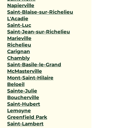
Napierville
Saint-Blaise-sur-Richelieu
L'Acadie
Saint-Luc
Saint-Jean-sur-Richelieu
Marieville
Richelieu
Carignan
Chambly
Saint-Basile-le-Grand
McMasterville
Mont-Saint-Hilaire
Beloeil
Sainte-Julie
Boucherville
Saint-Hubert
Lemoyne
Greenfield Park
Saint-Lambert