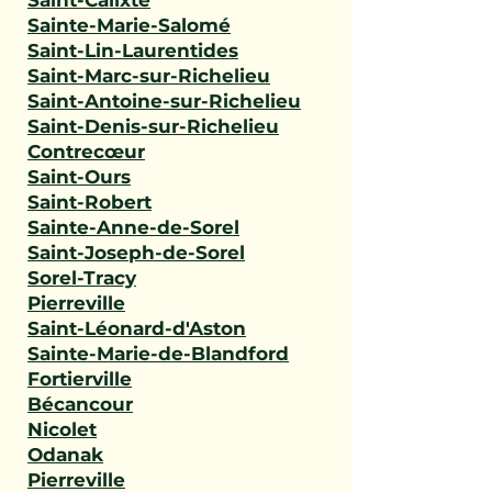
Saint-Calixte
Sainte-Marie-Salomé
Saint-Lin-Laurentides
Saint-Marc-sur-Richelieu
Saint-Antoine-sur-Richelieu
Saint-Denis-sur-Richelieu
Contrecœur
Saint-Ours
Saint-Robert
Sainte-Anne-de-Sorel
Saint-Joseph-de-Sorel
Sorel-Tracy
Pierreville
Saint-Léonard-d'Aston
Sainte-Marie-de-Blandford
Fortierville
Bécancour
Nicolet
Odanak
Pierreville