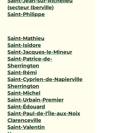
Saint-Jean-sur-Richelieu
(secteur Iberville)
Saint-Philippe
Saint-Mathieu
Saint-Isidore
Saint-Jacques-le-Mineur
Saint-Patrice-de-
Sherrington
Saint-Rémi
Saint-Cyprien-de-Napierville
Sherrington
Saint-Michel
Saint-Urbain-Premier
Saint-Édouard
Saint-Paul-de-l'Île-aux-Noix
Clarenceville
Saint-Valentin