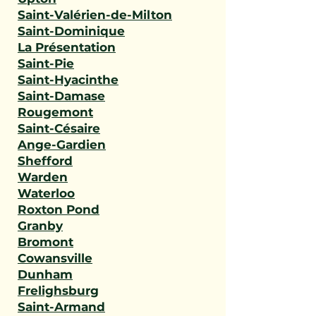
Saint-Valérien-de-Milton
Saint-Dominique
La Présentation
Saint-Pie
Saint-Hyacinthe
Saint-Damase
Rougemont
Saint-Césaire
Ange-Gardien
Shefford
Warden
Waterloo
Roxton Pond
Granby
Bromont
Cowansville
Dunham
Frelighsburg
Saint-Armand