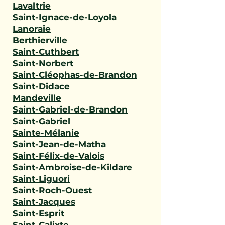
Lavaltrie
Saint-Ignace-de-Loyola
Lanoraie
Berthierville
Saint-Cuthbert
Saint-Norbert
Saint-Cléophas-de-Brandon
Saint-Didace
Mandeville
Saint-Gabriel-de-Brandon
Saint-Gabriel
Sainte-Mélanie
Saint-Jean-de-Matha
Saint-Félix-de-Valois
Saint-Ambroise-de-Kildare
Saint-Liguori
Saint-Roch-Ouest
Saint-Jacques
Saint-Esprit