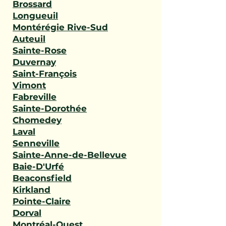
Brossard
Longueuil
Montérégie Rive-Sud
Auteuil
Sainte-Rose
Duvernay
Saint-François
Vimont
Fabreville
Sainte-Dorothée
Chomedey
Laval
Senneville
Sainte-Anne-de-Bellevue
Baie-D'Urfé
Beaconsfield
Kirkland
Pointe-Claire
Dorval
Montréal-Ouest