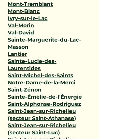
Mont-Tremblant
Mont-Blanc
Ivry-sur-le-Lac
Val-Morin
Val-David
Sainte-Marguerite-du-Lac-
Masson
Lantier
Sainte-Lucie-des-
Laurentides
Saint-Michel-des-Saints
Notre-Dame-de-la-Merci
Saint-Zénon
Sainte-Émélie-de-l'Énergie
Saint-Alphonse-Rodriguez
Saint-Jean-sur-Richelieu
(secteur Saint-Athanase)
Saint-Jean-sur-Richelieu
(secteur Saint-Luc)