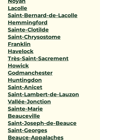
Noyan
Lacolle
Saint-Bernard-de-Lacolle
Hemmingford
Sainte-Clotilde
Saint-Chrysostome
Franklin
Havelock
Très-Saint-Sacrement
Howick
Godmanchester
Huntingdon
Saint-Anicet
Saint-Lambert-de-Lauzon
Vallée-Jonction
Sainte-Marie
Beauceville
Saint-Joseph-de-Beauce
Saint-Georges
Beauce-Appalaches