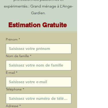
expérimentés.: Grand ménage à L’Ange-
Gardien.
Estimation Gratuite
Prénom
*
Nom de famille
*
E‑mail
*
Téléphone
*
Adresse
*