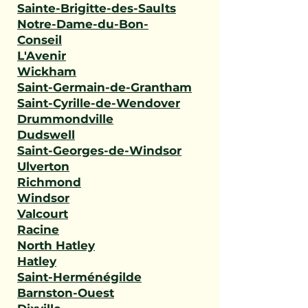
Sainte-Brigitte-des-Saults
Notre-Dame-du-Bon-
Conseil
L'Avenir
Wickham
Saint-Germain-de-Grantham
Saint-Cyrille-de-Wendover
Drummondville
Dudswell
Saint-Georges-de-Windsor
Ulverton
Richmond
Windsor
Valcourt
Racine
North Hatley
Hatley
Saint-Herménégilde
Barnston-Ouest