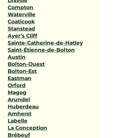
Dixville
Compton
Waterville
Coaticook
Stanstead
Ayer’s Cliff
Sainte-Catherine-de-Hatley
Saint-Étienne-de-Bolton
Austin
Bolton-Ouest
Bolton-Est
Eastman
Orford
Magog
Arundel
Huberdeau
Amherst
Labelle
La Conception
Brébeuf