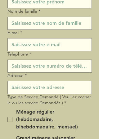
Nom de famille
*
E‑mail
*
Téléphone
*
Adresse
*
Type de Service Demandé ( Veuillez cocher
le ou les service Demandés )
*
Ménage régulier
(hebdomadaire,
bihebdomadaire, mensuel)
Grand ménage saisonnier