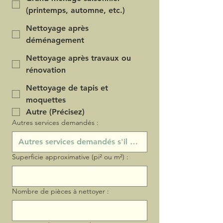
(printemps, automne, etc.)
Nettoyage après
déménagement
Nettoyage après travaux ou
rénovation
Nettoyage de tapis et
moquettes
Autre (Précisez)
Autres services demandés :
Superficie approximative (pi² ou m²) :
Nombre de pièces à nettoyer :