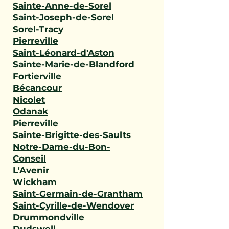
Sainte-Anne-de-Sorel
Saint-Joseph-de-Sorel
Sorel-Tracy
Pierreville
Saint-Léonard-d'Aston
Sainte-Marie-de-Blandford
Fortierville
Bécancour
Nicolet
Odanak
Pierreville
Sainte-Brigitte-des-Saults
Notre-Dame-du-Bon-
Conseil
L'Avenir
Wickham
Saint-Germain-de-Grantham
Saint-Cyrille-de-Wendover
Drummondville