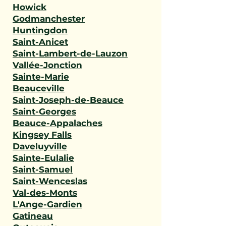
Howick
Godmanchester
Huntingdon
Saint-Anicet
Saint-Lambert-de-Lauzon
Vallée-Jonction
Sainte-Marie
Beauceville
Saint-Joseph-de-Beauce
Saint-Georges
Beauce-Appalaches
Kingsey Falls
Daveluyville
Sainte-Eulalie
Saint-Samuel
Saint-Wenceslas
Val-des-Monts
L'Ange-Gardien
Gatineau