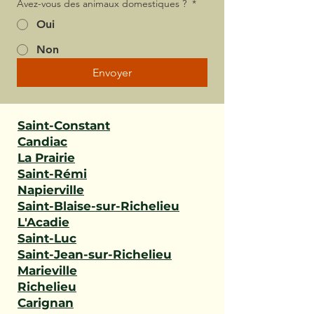
Avez-vous des animaux domestiques ?
*
Oui
Non
Envoyer
Saint-Constant
Candiac
La Prairie
Saint-Rémi
Napierville
Saint-Blaise-sur-Richelieu
L'Acadie
Saint-Luc
Saint-Jean-sur-Richelieu
Marieville
Richelieu
Carignan