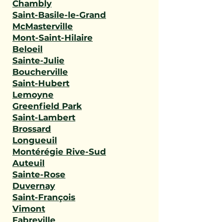
Chambly
Saint-Basile-le-Grand
McMasterville
Mont-Saint-Hilaire
Beloeil
Sainte-Julie
Boucherville
Saint-Hubert
Lemoyne
Greenfield Park
Saint-Lambert
Brossard
Longueuil
Montérégie Rive-Sud
Auteuil
Sainte-Rose
Duvernay
Saint-François
Vimont
Fabreville