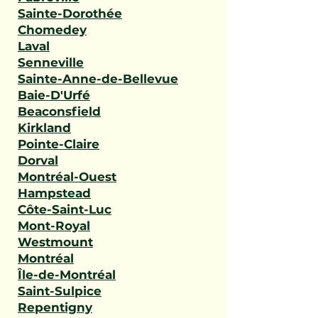
Sainte-Dorothée
Chomedey
Laval
Senneville
Sainte-Anne-de-Bellevue
Baie-D'Urfé
Beaconsfield
Kirkland
Pointe-Claire
Dorval
Montréal-Ouest
Hampstead
Côte-Saint-Luc
Mont-Royal
Westmount
Montréal
Île-de-Montréal
Saint-Sulpice
Repentigny