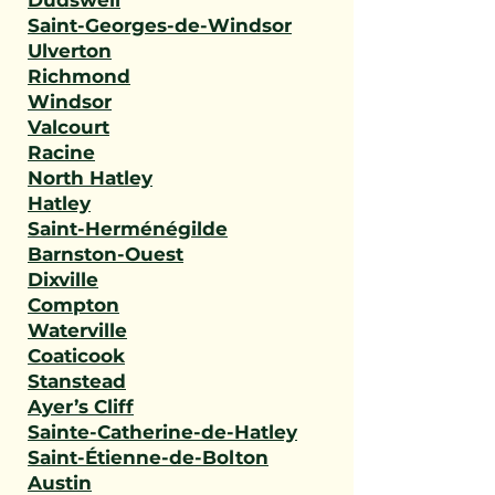
Dudswell
Saint-Georges-de-Windsor
Ulverton
Richmond
Windsor
Valcourt
Racine
North Hatley
Hatley
Saint-Herménégilde
Barnston-Ouest
Dixville
Compton
Waterville
Coaticook
Stanstead
Ayer’s Cliff
Sainte-Catherine-de-Hatley
Saint-Étienne-de-Bolton
Austin