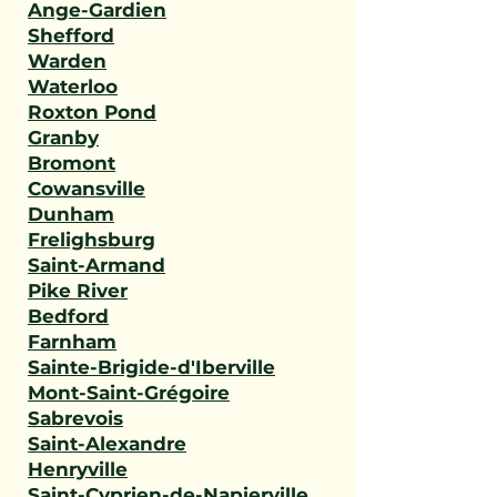
Ange-Gardien
Shefford
Warden
Waterloo
Roxton Pond
Granby
Bromont
Cowansville
Dunham
Frelighsburg
Saint-Armand
Pike River
Bedford
Farnham
Sainte-Brigide-d'Iberville
Mont-Saint-Grégoire
Sabrevois
Saint-Alexandre
Henryville
Saint-Cyprien-de-Napierville