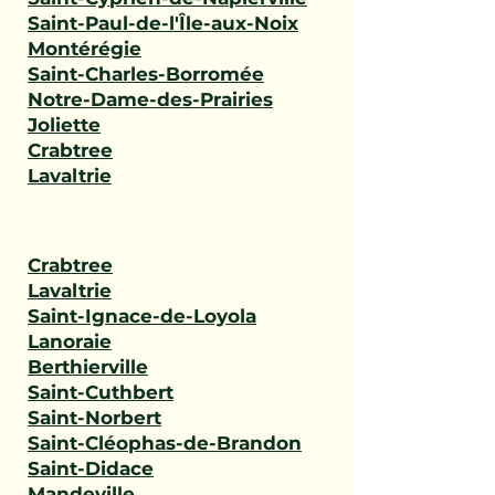
Saint-Paul-de-l'Île-aux-Noix
Montérégie
Saint-Charles-Borromée
Notre-Dame-des-Prairies
Joliette
Crabtree
Lavaltrie
Crabtree
Lavaltrie
Saint-Ignace-de-Loyola
Lanoraie
Berthierville
Saint-Cuthbert
Saint-Norbert
Saint-Cléophas-de-Brandon
Saint-Didace
Mandeville