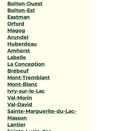
Bolton-Ouest
Bolton-Est
Eastman
Orford
Magog
Arundel
Huberdeau
Amherst
Labelle
La Conception
Brébeuf
Mont-Tremblant
Mont-Blanc
Ivry-sur-le-Lac
Val-Morin
Val-David
Sainte-Marguerite-du-Lac-
Masson
Lantier