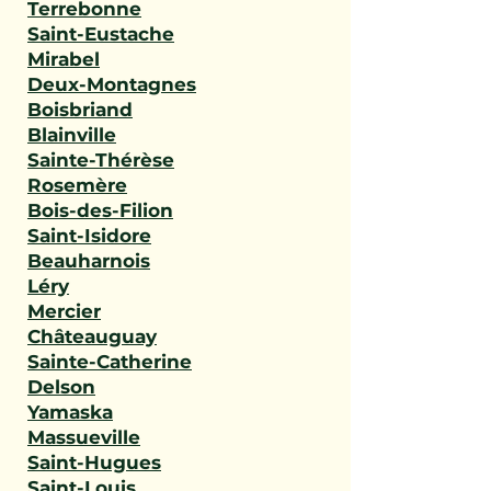
Terrebonne
Saint-Eustache
Mirabel
Deux-Montagnes
Boisbriand
Blainville
Sainte-Thérèse
Rosemère
Bois-des-Filion
Saint-Isidore
Beauharnois
Léry
Mercier
Châteauguay
Sainte-Catherine
Delson
Yamaska
Massueville
Saint-Hugues
Saint-Louis