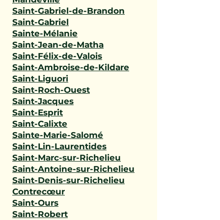
Saint-Gabriel-de-Brandon
Saint-Gabriel
Sainte-Mélanie
Saint-Jean-de-Matha
Saint-Félix-de-Valois
Saint-Ambroise-de-Kildare
Saint-Liguori
Saint-Roch-Ouest
Saint-Jacques
Saint-Esprit
Saint-Calixte
Sainte-Marie-Salomé
Saint-Lin-Laurentides
Saint-Marc-sur-Richelieu
Saint-Antoine-sur-Richelieu
Saint-Denis-sur-Richelieu
Contrecœur
Saint-Ours
Saint-Robert