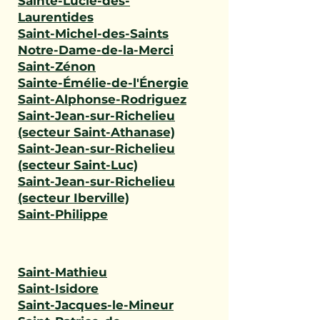
Sainte-Lucie-des-
Laurentides
Saint-Michel-des-Saints
Notre-Dame-de-la-Merci
Saint-Zénon
Sainte-Émélie-de-l'Énergie
Saint-Alphonse-Rodriguez
Saint-Jean-sur-Richelieu
(secteur Saint-Athanase)
Saint-Jean-sur-Richelieu
(secteur Saint-Luc)
Saint-Jean-sur-Richelieu
(secteur Iberville)
Saint-Philippe
Saint-Mathieu
Saint-Isidore
Saint-Jacques-le-Mineur