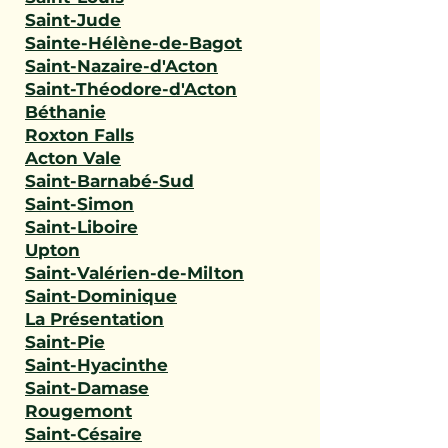
Saint-Jude
Sainte-Hélène-de-Bagot
Saint-Nazaire-d'Acton
Saint-Théodore-d'Acton
Béthanie
Roxton Falls
Acton Vale
Saint-Barnabé-Sud
Saint-Simon
Saint-Liboire
Upton
Saint-Valérien-de-Milton
Saint-Dominique
La Présentation
Saint-Pie
Saint-Hyacinthe
Saint-Damase
Rougemont
Saint-Césaire