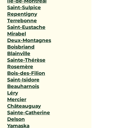
Île-de-Montréal
Saint-Sulpice
Repentigny
Terrebonne
Saint-Eustache
Mirabel
Deux-Montagnes
Boisbriand
Blainville
Sainte-Thérèse
Rosemère
Bois-des-Filion
Saint-Isidore
Beauharnois
Léry
Mercier
Châteauguay
Sainte-Catherine
Delson
Yamaska