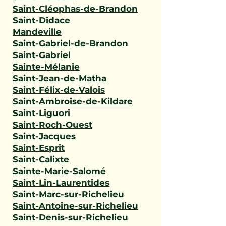
Saint-Cléophas-de-Brandon
Saint-Didace
Mandeville
Saint-Gabriel-de-Brandon
Saint-Gabriel
Sainte-Mélanie
Saint-Jean-de-Matha
Saint-Félix-de-Valois
Saint-Ambroise-de-Kildare
Saint-Liguori
Saint-Roch-Ouest
Saint-Jacques
Saint-Esprit
Saint-Calixte
Sainte-Marie-Salomé
Saint-Lin-Laurentides
Saint-Marc-sur-Richelieu
Saint-Antoine-sur-Richelieu
Saint-Denis-sur-Richelieu