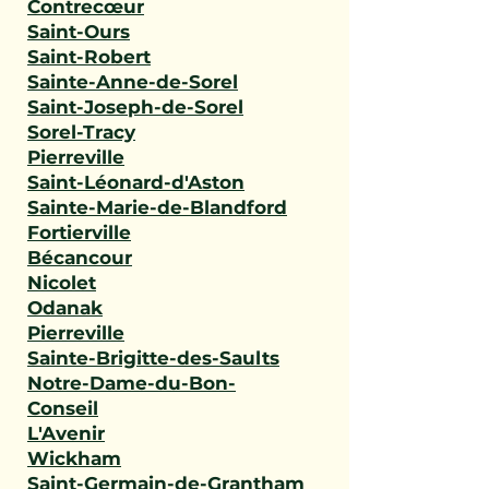
Contrecœur
Saint-Ours
Saint-Robert
Sainte-Anne-de-Sorel
Saint-Joseph-de-Sorel
Sorel-Tracy
Pierreville
Saint-Léonard-d'Aston
Sainte-Marie-de-Blandford
Fortierville
Bécancour
Nicolet
Odanak
Pierreville
Sainte-Brigitte-des-Saults
Notre-Dame-du-Bon-
Conseil
L'Avenir
Wickham
Saint-Germain-de-Grantham