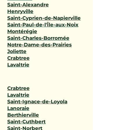
Saint-Alexandre
Henryville
Saint-Cyprien-de-Napierville
Saint-Paul-de-l'Île-aux-Noix
Montérégie
Saint-Charles-Borromée
Notre-Dame-des-Prairies
Joliette
Crabtree
Lavaltrie
Crabtree
Lavaltrie
Saint-Ignace-de-Loyola
Lanoraie
Berthierville
Saint-Cuthbert
Saint-Norbert