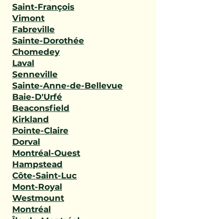
Saint-François
Vimont
Fabreville
Sainte-Dorothée
Chomedey
Laval
Senneville
Sainte-Anne-de-Bellevue
Baie-D'Urfé
Beaconsfield
Kirkland
Pointe-Claire
Dorval
Montréal-Ouest
Hampstead
Côte-Saint-Luc
Mont-Royal
Westmount
Montréal