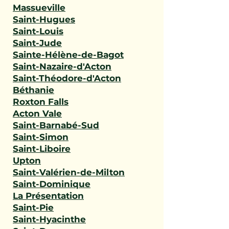
Massueville
Saint-Hugues
Saint-Louis
Saint-Jude
Sainte-Hélène-de-Bagot
Saint-Nazaire-d'Acton
Saint-Théodore-d'Acton
Béthanie
Roxton Falls
Acton Vale
Saint-Barnabé-Sud
Saint-Simon
Saint-Liboire
Upton
Saint-Valérien-de-Milton
Saint-Dominique
La Présentation
Saint-Pie
Saint-Hyacinthe