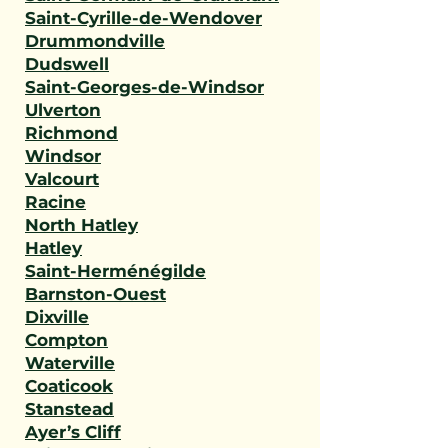
Saint-Cyrille-de-Wendover
Drummondville
Dudswell
Saint-Georges-de-Windsor
Ulverton
Richmond
Windsor
Valcourt
Racine
North Hatley
Hatley
Saint-Herménégilde
Barnston-Ouest
Dixville
Compton
Waterville
Coaticook
Stanstead
Ayer’s Cliff