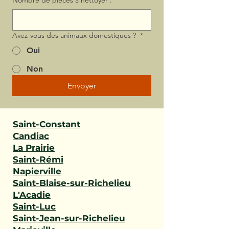
Nombre de pièces à nettoyer :
Avez-vous des animaux domestiques ?
*
Oui
Non
Envoyer
Saint-Constant
Candiac
La Prairie
Saint-Rémi
Napierville
Saint-Blaise-sur-Richelieu
L'Acadie
Saint-Luc
Saint-Jean-sur-Richelieu