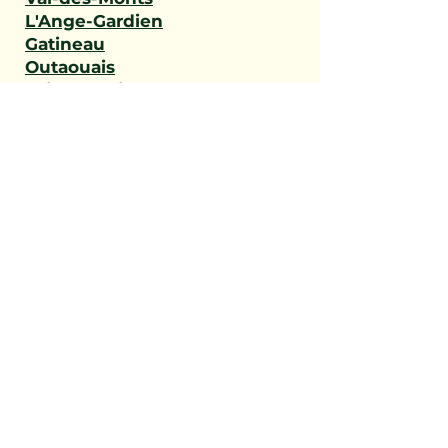
L'Ange-Gardien
Gatineau
Outaouais
Saint-Narcisse
Sainte-Geneviève-de-
Batiscan
Saint-Stanislas
Sainte-Anne-de-la-Pérade
Batiscan
Champlain
Notre-Dame-du-Mont-
Carmel
Saint-Maurice
Shawinigan
Trois-Rivières
Mauricie
Saint-Victor
Saint-Éphrem-de-Beauce
Sainte-Rose-de-Watford