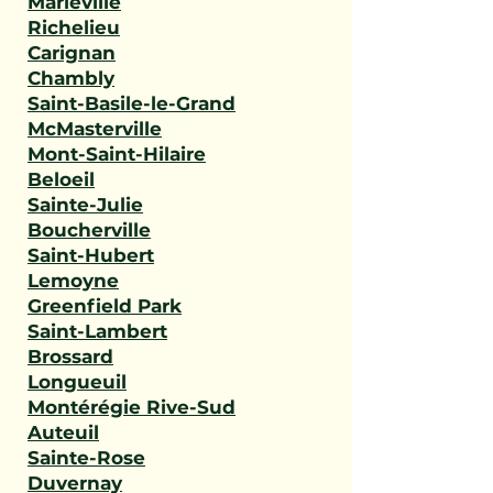
Marieville
Richelieu
Carignan
Chambly
Saint-Basile-le-Grand
McMasterville
Mont-Saint-Hilaire
Beloeil
Sainte-Julie
Boucherville
Saint-Hubert
Lemoyne
Greenfield Park
Saint-Lambert
Brossard
Longueuil
Montérégie Rive-Sud
Auteuil
Sainte-Rose
Duvernay