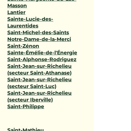
Masson
Lantier
Sainte-Lucie-des-
Laurentides
Saint-Michel-des-Saints
Notre-Dame-de-la-Merci
Saint-Zénon
Sainte-Émélie-de-l'Énergie
Saint-Alphonse-Rodriguez
Saint-Jean-sur-Richelieu
(secteur Saint-Athanase)
Saint-Jean-sur-Richelieu
(secteur Saint-Luc)
Saint-Jean-sur-Richelieu
(secteur Iberville)
Saint-Philippe
Saint-Mathieu