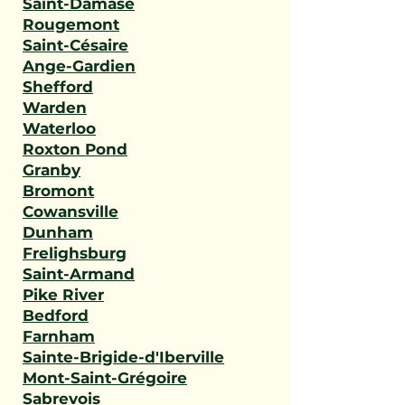
Saint-Damase
Rougemont
Saint-Césaire
Ange-Gardien
Shefford
Warden
Waterloo
Roxton Pond
Granby
Bromont
Cowansville
Dunham
Frelighsburg
Saint-Armand
Pike River
Bedford
Farnham
Sainte-Brigide-d'Iberville
Mont-Saint-Grégoire
Sabrevois