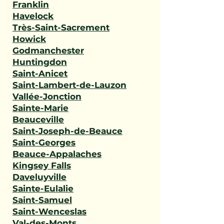
Franklin
Havelock
Très-Saint-Sacrement
Howick
Godmanchester
Huntingdon
Saint-Anicet
Saint-Lambert-de-Lauzon
Vallée-Jonction
Sainte-Marie
Beauceville
Saint-Joseph-de-Beauce
Saint-Georges
Beauce-Appalaches
Kingsey Falls
Daveluyville
Sainte-Eulalie
Saint-Samuel
Saint-Wenceslas
Val-des-Monts