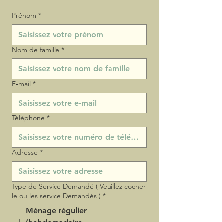
Prénom
*
Nom de famille
*
E‑mail
*
Téléphone
*
Adresse
*
Type de Service Demandé ( Veuillez cocher
le ou les service Demandés )
*
Ménage régulier