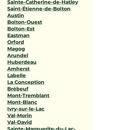
Sainte-Catherine-de-Hatley
Saint-Étienne-de-Bolton
Austin
Bolton-Ouest
Bolton-Est
Eastman
Orford
Magog
Arundel
Huberdeau
Amherst
Labelle
La Conception
Brébeuf
Mont-Tremblant
Mont-Blanc
Ivry-sur-le-Lac
Val-Morin
Val-David
Sainte-Marguerite-du-Lac-