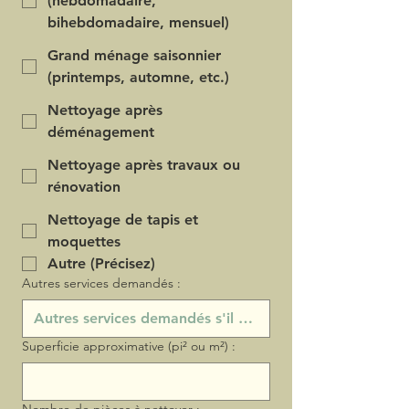
(hebdomadaire,
bihebdomadaire, mensuel)
Grand ménage saisonnier
(printemps, automne, etc.)
Nettoyage après
déménagement
Nettoyage après travaux ou
rénovation
Nettoyage de tapis et
moquettes
Autre (Précisez)
Autres services demandés :
Superficie approximative (pi² ou m²) :