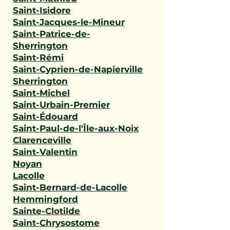
Saint-Isidore
Saint-Jacques-le-Mineur
Saint-Patrice-de-
Sherrington
Saint-Rémi
Saint-Cyprien-de-Napierville
Sherrington
Saint-Michel
Saint-Urbain-Premier
Saint-Édouard
Saint-Paul-de-l'Île-aux-Noix
Clarenceville
Saint-Valentin
Noyan
Lacolle
Saint-Bernard-de-Lacolle
Hemmingford
Sainte-Clotilde
Saint-Chrysostome