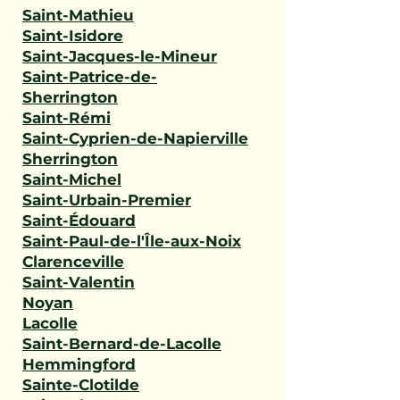
Saint-Mathieu
Saint-Isidore
Saint-Jacques-le-Mineur
Saint-Patrice-de-
Sherrington
Saint-Rémi
Saint-Cyprien-de-Napierville
Sherrington
Saint-Michel
Saint-Urbain-Premier
Saint-Édouard
Saint-Paul-de-l'Île-aux-Noix
Clarenceville
Saint-Valentin
Noyan
Lacolle
Saint-Bernard-de-Lacolle
Hemmingford
Sainte-Clotilde