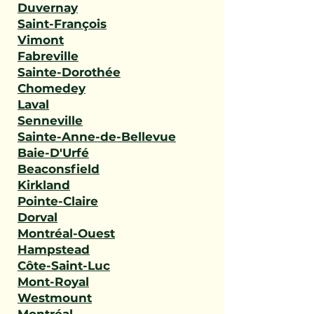
Duvernay
Saint-François
Vimont
Fabreville
Sainte-Dorothée
Chomedey
Laval
Senneville
Sainte-Anne-de-Bellevue
Baie-D'Urfé
Beaconsfield
Kirkland
Pointe-Claire
Dorval
Montréal-Ouest
Hampstead
Côte-Saint-Luc
Mont-Royal
Westmount