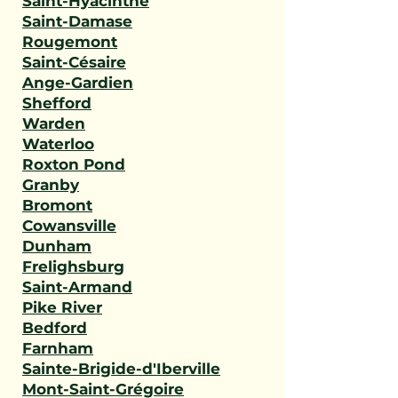
Saint-Hyacinthe
Saint-Damase
Rougemont
Saint-Césaire
Ange-Gardien
Shefford
Warden
Waterloo
Roxton Pond
Granby
Bromont
Cowansville
Dunham
Frelighsburg
Saint-Armand
Pike River
Bedford
Farnham
Sainte-Brigide-d'Iberville
Mont-Saint-Grégoire