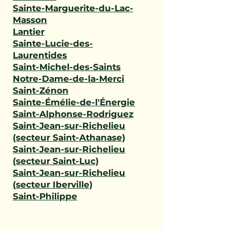
Sainte-Marguerite-du-Lac-
Masson
Lantier
Sainte-Lucie-des-
Laurentides
Saint-Michel-des-Saints
Notre-Dame-de-la-Merci
Saint-Zénon
Sainte-Émélie-de-l'Énergie
Saint-Alphonse-Rodriguez
Saint-Jean-sur-Richelieu
(secteur Saint-Athanase)
Saint-Jean-sur-Richelieu
(secteur Saint-Luc)
Saint-Jean-sur-Richelieu
(secteur Iberville)
Saint-Philippe