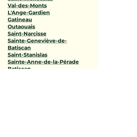
Val-des-Monts
L'Ange-Gardien
Gatineau
Outaouais
Saint-Narcisse
Sainte-Geneviève-de-
Batiscan
Saint-Stanislas
Sainte-Anne-de-la-Pérade
Batiscan
Champlain
Notre-Dame-du-Mont-
Carmel
Saint-Maurice
Shawinigan
Trois-Rivières
Mauricie
Saint-Victor
Saint-Éphrem-de-Beauce