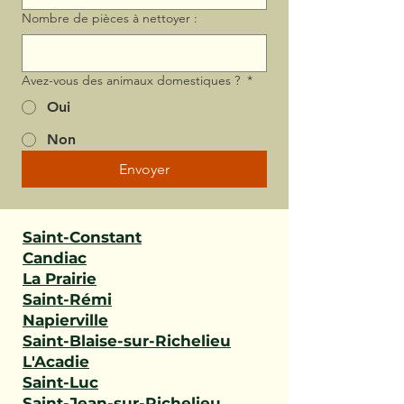
Nombre de pièces à nettoyer :
Avez-vous des animaux domestiques ?
*
Oui
Non
Envoyer
Saint-Constant
Candiac
La Prairie
Saint-Rémi
Napierville
Saint-Blaise-sur-Richelieu
L'Acadie
Saint-Luc
Saint-Jean-sur-Richelieu