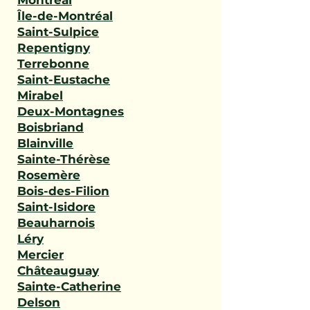
Montréal
Île-de-Montréal
Saint-Sulpice
Repentigny
Terrebonne
Saint-Eustache
Mirabel
Deux-Montagnes
Boisbriand
Blainville
Sainte-Thérèse
Rosemère
Bois-des-Filion
Saint-Isidore
Beauharnois
Léry
Mercier
Châteauguay
Sainte-Catherine
Delson