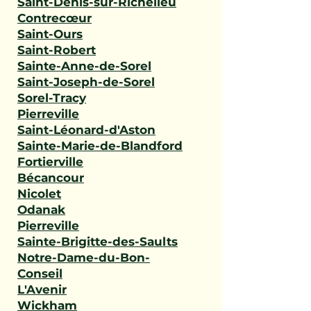
Saint-Denis-sur-Richelieu
Contrecœur
Saint-Ours
Saint-Robert
Sainte-Anne-de-Sorel
Saint-Joseph-de-Sorel
Sorel-Tracy
Pierreville
Saint-Léonard-d'Aston
Sainte-Marie-de-Blandford
Fortierville
Bécancour
Nicolet
Odanak
Pierreville
Sainte-Brigitte-des-Saults
Notre-Dame-du-Bon-
Conseil
L'Avenir
Wickham