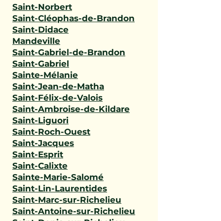
Saint-Norbert
Saint-Cléophas-de-Brandon
Saint-Didace
Mandeville
Saint-Gabriel-de-Brandon
Saint-Gabriel
Sainte-Mélanie
Saint-Jean-de-Matha
Saint-Félix-de-Valois
Saint-Ambroise-de-Kildare
Saint-Liguori
Saint-Roch-Ouest
Saint-Jacques
Saint-Esprit
Saint-Calixte
Sainte-Marie-Salomé
Saint-Lin-Laurentides
Saint-Marc-sur-Richelieu
Saint-Antoine-sur-Richelieu