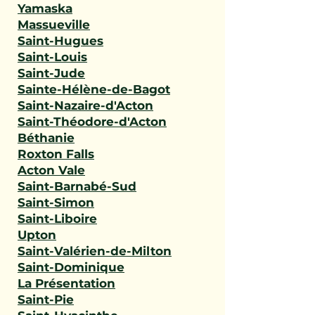
Yamaska
Massueville
Saint-Hugues
Saint-Louis
Saint-Jude
Sainte-Hélène-de-Bagot
Saint-Nazaire-d'Acton
Saint-Théodore-d'Acton
Béthanie
Roxton Falls
Acton Vale
Saint-Barnabé-Sud
Saint-Simon
Saint-Liboire
Upton
Saint-Valérien-de-Milton
Saint-Dominique
La Présentation
Saint-Pie