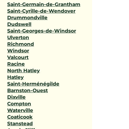
Saint-Germain-de-Grantham
Saint-Cyrille-de-Wendover
Drummondville
Dudswell
Saint-Georges-de-Windsor
Ulverton
Richmond
Windsor
Valcourt
Racine
North Hatley
Hatley
Saint-Herménégilde
Barnston-Ouest
Dixville
Compton
Waterville
Coaticook
Stanstead