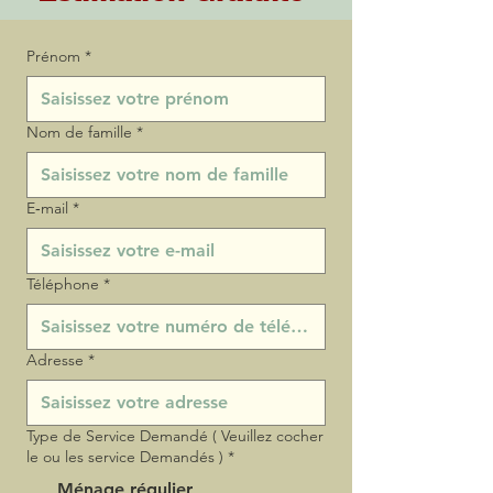
Prénom
*
Nom de famille
*
E‑mail
*
Téléphone
*
Adresse
*
Type de Service Demandé ( Veuillez cocher
le ou les service Demandés )
*
Ménage régulier