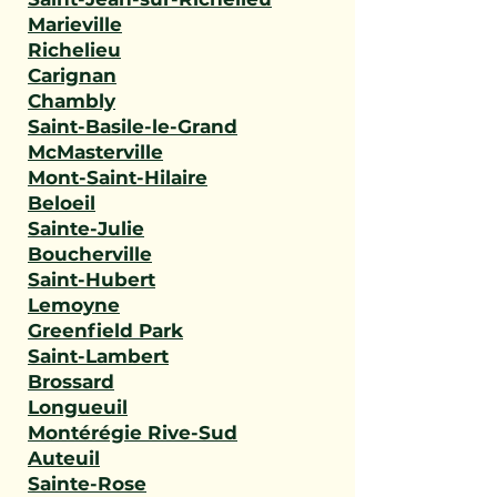
Marieville
Richelieu
Carignan
Chambly
Saint-Basile-le-Grand
McMasterville
Mont-Saint-Hilaire
Beloeil
Sainte-Julie
Boucherville
Saint-Hubert
Lemoyne
Greenfield Park
Saint-Lambert
Brossard
Longueuil
Montérégie Rive-Sud
Auteuil
Sainte-Rose