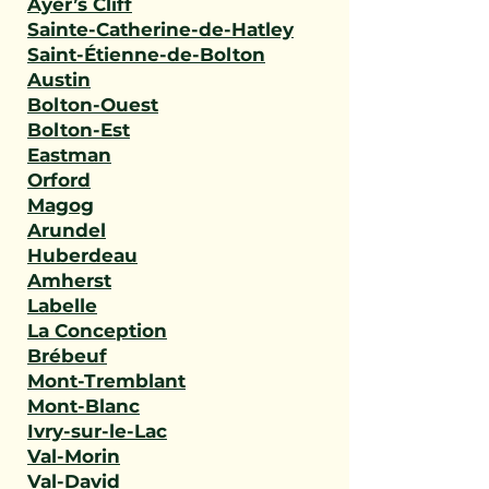
Ayer’s Cliff
Sainte-Catherine-de-Hatley
Saint-Étienne-de-Bolton
Austin
Bolton-Ouest
Bolton-Est
Eastman
Orford
Magog
Arundel
Huberdeau
Amherst
Labelle
La Conception
Brébeuf
Mont-Tremblant
Mont-Blanc
Ivry-sur-le-Lac
Val-Morin
Val-David