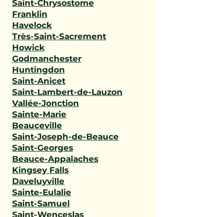
Saint-Chrysostome
Franklin
Havelock
Très-Saint-Sacrement
Howick
Godmanchester
Huntingdon
Saint-Anicet
Saint-Lambert-de-Lauzon
Vallée-Jonction
Sainte-Marie
Beauceville
Saint-Joseph-de-Beauce
Saint-Georges
Beauce-Appalaches
Kingsey Falls
Daveluyville
Sainte-Eulalie
Saint-Samuel
Saint-Wenceslas