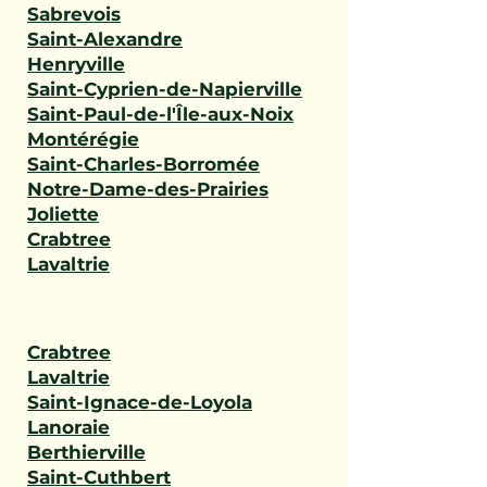
Sabrevois
Saint-Alexandre
Henryville
Saint-Cyprien-de-Napierville
Saint-Paul-de-l'Île-aux-Noix
Montérégie
Saint-Charles-Borromée
Notre-Dame-des-Prairies
Joliette
Crabtree
Lavaltrie
Crabtree
Lavaltrie
Saint-Ignace-de-Loyola
Lanoraie
Berthierville
Saint-Cuthbert