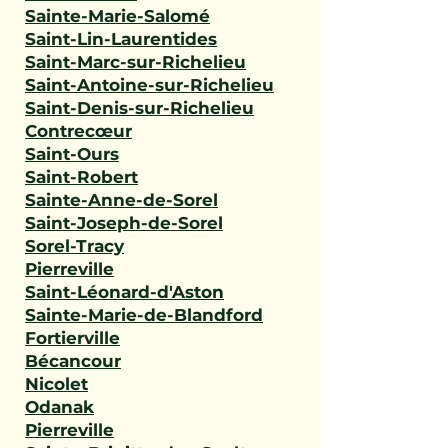
Sainte-Marie-Salomé
Saint-Lin-Laurentides
Saint-Marc-sur-Richelieu
Saint-Antoine-sur-Richelieu
Saint-Denis-sur-Richelieu
Contrecœur
Saint-Ours
Saint-Robert
Sainte-Anne-de-Sorel
Saint-Joseph-de-Sorel
Sorel-Tracy
Pierreville
Saint-Léonard-d'Aston
Sainte-Marie-de-Blandford
Fortierville
Bécancour
Nicolet
Odanak
Pierreville