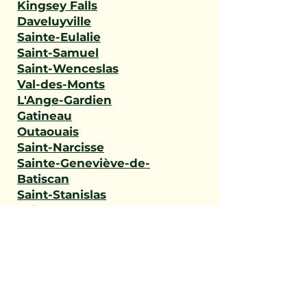
Kingsey Falls
Daveluyville
Sainte-Eulalie
Saint-Samuel
Saint-Wenceslas
Val-des-Monts
L'Ange-Gardien
Gatineau
Outaouais
Saint-Narcisse
Sainte-Geneviève-de-
Batiscan
Saint-Stanislas
Sainte-Anne-de-la-Pérade
Batiscan
Champlain
Notre-Dame-du-Mont-
Carmel
Saint-Maurice
Shawinigan