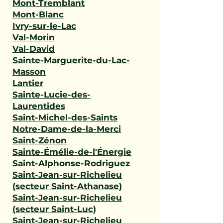
Mont-Tremblant
Mont-Blanc
Ivry-sur-le-Lac
Val-Morin
Val-David
Sainte-Marguerite-du-Lac-
Masson
Lantier
Sainte-Lucie-des-
Laurentides
Saint-Michel-des-Saints
Notre-Dame-de-la-Merci
Saint-Zénon
Sainte-Émélie-de-l'Énergie
Saint-Alphonse-Rodriguez
Saint-Jean-sur-Richelieu
(secteur Saint-Athanase)
Saint-Jean-sur-Richelieu
(secteur Saint-Luc)
Saint-Jean-sur-Richelieu