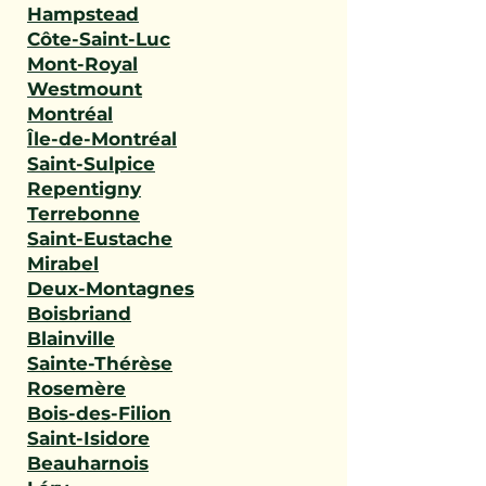
Hampstead
Côte-Saint-Luc
Mont-Royal
Westmount
Montréal
Île-de-Montréal
Saint-Sulpice
Repentigny
Terrebonne
Saint-Eustache
Mirabel
Deux-Montagnes
Boisbriand
Blainville
Sainte-Thérèse
Rosemère
Bois-des-Filion
Saint-Isidore
Beauharnois