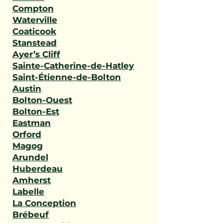
Compton
Waterville
Coaticook
Stanstead
Ayer’s Cliff
Sainte-Catherine-de-Hatley
Saint-Étienne-de-Bolton
Austin
Bolton-Ouest
Bolton-Est
Eastman
Orford
Magog
Arundel
Huberdeau
Amherst
Labelle
La Conception
Brébeuf