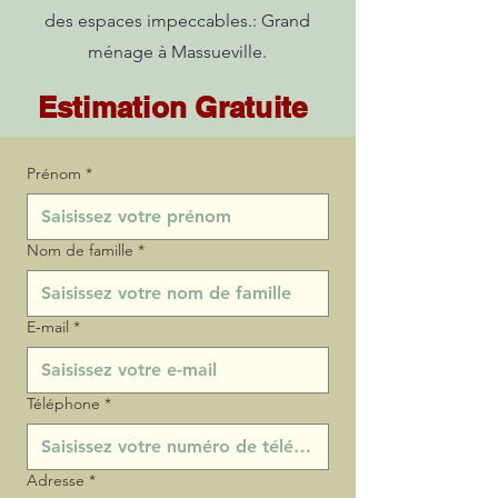
des espaces impeccables.: Grand
ménage à Massueville.
Estimation Gratuite
Prénom
*
Nom de famille
*
E‑mail
*
Téléphone
*
Adresse
*