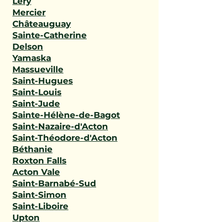
Léry
Mercier
Châteauguay
Sainte-Catherine
Delson
Yamaska
Massueville
Saint-Hugues
Saint-Louis
Saint-Jude
Sainte-Hélène-de-Bagot
Saint-Nazaire-d'Acton
Saint-Théodore-d'Acton
Béthanie
Roxton Falls
Acton Vale
Saint-Barnabé-Sud
Saint-Simon
Saint-Liboire
Upton