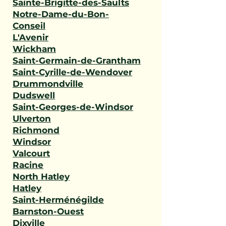
Sainte-Brigitte-des-Saults
Notre-Dame-du-Bon-
Conseil
L'Avenir
Wickham
Saint-Germain-de-Grantham
Saint-Cyrille-de-Wendover
Drummondville
Dudswell
Saint-Georges-de-Windsor
Ulverton
Richmond
Windsor
Valcourt
Racine
North Hatley
Hatley
Saint-Herménégilde
Barnston-Ouest
Dixville