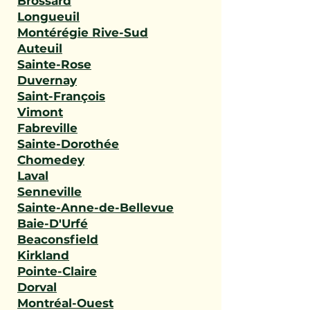
Brossard
Longueuil
Montérégie Rive-Sud
Auteuil
Sainte-Rose
Duvernay
Saint-François
Vimont
Fabreville
Sainte-Dorothée
Chomedey
Laval
Senneville
Sainte-Anne-de-Bellevue
Baie-D'Urfé
Beaconsfield
Kirkland
Pointe-Claire
Dorval
Montréal-Ouest