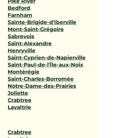
Pike River
Bedford
Farnham
Sainte-Brigide-d'Iberville
Mont-Saint-Grégoire
Sabrevois
Saint-Alexandre
Henryville
Saint-Cyprien-de-Napierville
Saint-Paul-de-l'Île-aux-Noix
Montérégie
Saint-Charles-Borromée
Notre-Dame-des-Prairies
Joliette
Crabtree
Lavaltrie
Crabtree