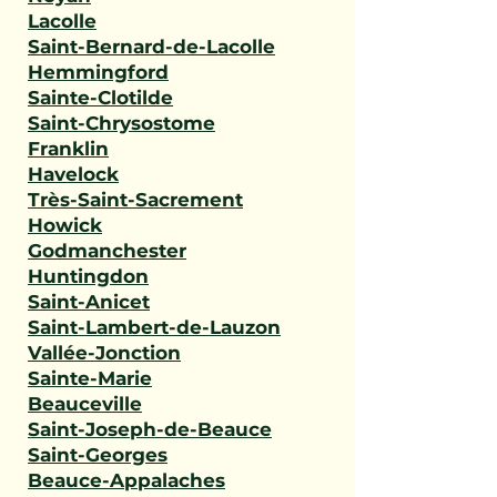
Lacolle
Saint-Bernard-de-Lacolle
Hemmingford
Sainte-Clotilde
Saint-Chrysostome
Franklin
Havelock
Très-Saint-Sacrement
Howick
Godmanchester
Huntingdon
Saint-Anicet
Saint-Lambert-de-Lauzon
Vallée-Jonction
Sainte-Marie
Beauceville
Saint-Joseph-de-Beauce
Saint-Georges
Beauce-Appalaches