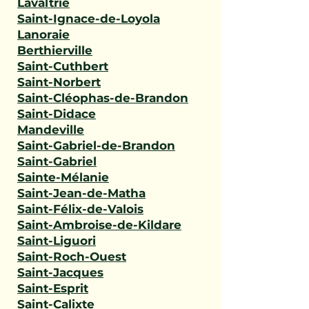
Lavaltrie
Saint-Ignace-de-Loyola
Lanoraie
Berthierville
Saint-Cuthbert
Saint-Norbert
Saint-Cléophas-de-Brandon
Saint-Didace
Mandeville
Saint-Gabriel-de-Brandon
Saint-Gabriel
Sainte-Mélanie
Saint-Jean-de-Matha
Saint-Félix-de-Valois
Saint-Ambroise-de-Kildare
Saint-Liguori
Saint-Roch-Ouest
Saint-Jacques
Saint-Esprit
Saint-Calixte