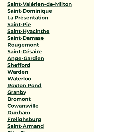
Saint-Valérien-de-Milton
Saint-Dominique
La Présentation
Saint-Pie
Saint-Hyacinthe
Saint-Damase
Rougemont
Saint-Césaire
Ange-Gardien
Shefford
Warden
Waterloo
Roxton Pond
Granby
Bromont
Cowansville
Dunham
Frelighsburg
Saint-Armand