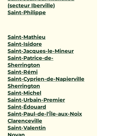
(secteur Iberville)
Saint-Philippe
Saint-Mathieu
Saint-Isidore
Saint-Jacques-le-Mineur
Saint-Patrice-de-
Sherrington
Saint-Rémi
Saint-Cyprien-de-Napierville
Sherrington
Saint-Michel
Saint-Urbain-Premier
Saint-Édouard
Saint-Paul-de-l'Île-aux-Noix
Clarenceville
Saint-Valentin
Noyan