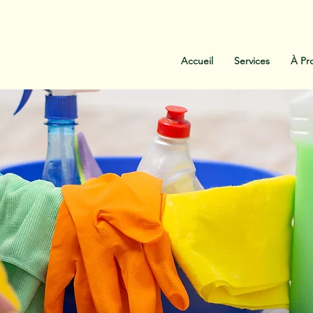
:
438-454-1303
Contactez-Nous
Accueil
Services
À Pr