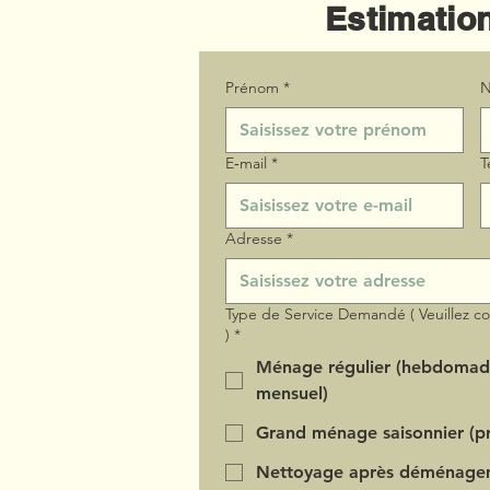
Estimation
Prénom
*
N
E‑mail
*
T
Adresse
*
Type de Service Demandé ( Veuillez c
)
*
Ménage régulier (hebdomad
mensuel)
Grand ménage saisonnier (pr
Nettoyage après déménage