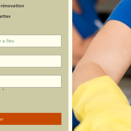
 rénovation
ettes
?
*
er