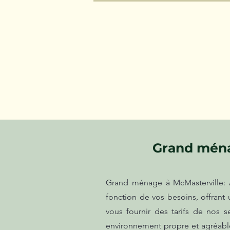
Grand ména
Grand ménage à McMasterville: À
fonction de vos besoins, offran
vous fournir des tarifs de nos s
environnement propre et agréable