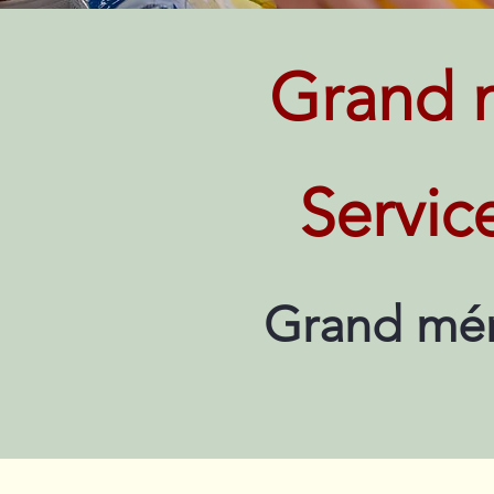
Grand 
Servic
Grand mén