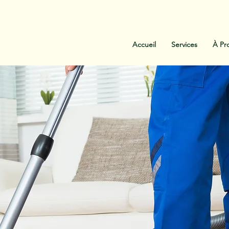
:
438-454-1303
Contactez-Nous
Accueil
Services
À Pr