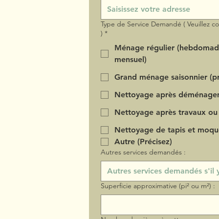
Type de Service Demandé ( Veuillez c
)
*
Ménage régulier (hebdomad
mensuel)
Grand ménage saisonnier (pr
Nettoyage après déménage
Nettoyage après travaux ou
Nettoyage de tapis et moqu
Autre (Précisez)
Autres services demandés :
Superficie approximative (pi² ou m²) :