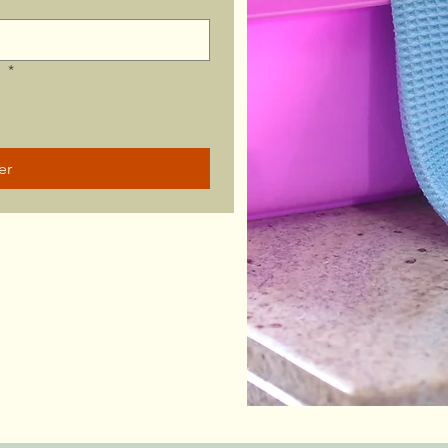
?
*
er