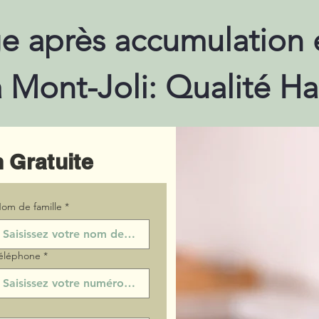
e après accumulation 
à Mont-Joli: Qualité H
 Gratuite
om de famille
*
éléphone
*