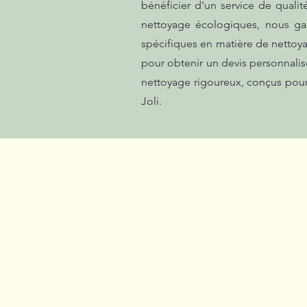
bénéficier d'un service de quali
nettoyage écologiques, nous ga
spécifiques en matière de nettoy
pour obtenir un devis personnalisé
nettoyage rigoureux, conçus pour
Joli.