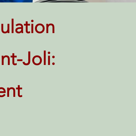
ulation
t-Joli:
ent