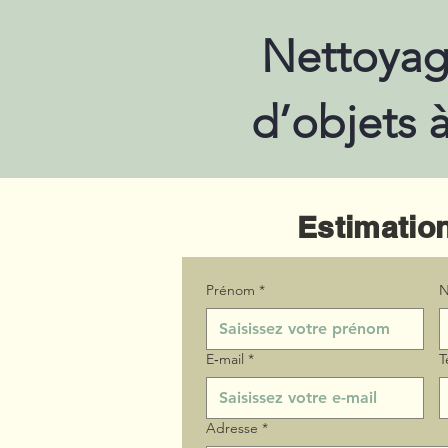
Nettoyag
d’objets 
Estimation
Prénom
*
N
E‑mail
*
T
Adresse
*