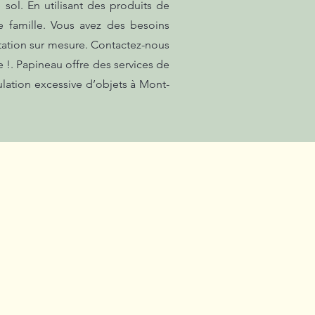
sol. En utilisant des produits de
 famille. Vous avez des besoins
tation sur mesure. Contactez-nous
 !. Papineau offre des services de
lation excessive d’objets à Mont-