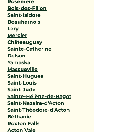
Rosemère
Bois-des-Filion
Saint-Isidore
Beauharnois
Léry
Mercier
Châteauguay
Sainte-Catherine
Delson
Yamaska
Massueville
Saint-Hugues
Saint-Louis
Saint-Jude
Sainte-Hélène-de-Bagot
Saint-Nazaire-d'Acton
Saint-Théodore-d'Acton
Béthanie
Roxton Falls
Acton Vale