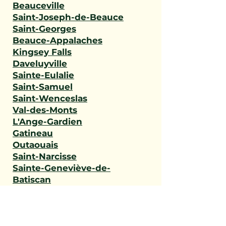
Beauceville
Saint-Joseph-de-Beauce
Saint-Georges
Beauce-Appalaches
Kingsey Falls
Daveluyville
Sainte-Eulalie
Saint-Samuel
Saint-Wenceslas
Val-des-Monts
L'Ange-Gardien
Gatineau
Outaouais
Saint-Narcisse
Sainte-Geneviève-de-
Batiscan
Saint-Stanislas
Sainte-Anne-de-la-Pérade
Batiscan