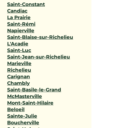
Saint-Constant
Candiac
La Prairie
Saint-Rémi
Napierville
Saint-Blaise-sur-Richelieu
L'Acadie
Saint-Luc
Saint-Jean-sur-Richelieu
Marieville
Richelieu
Carignan
Chambly
Saint-Basile-le-Grand
McMasterville
Mont-Saint-Hilaire
Beloeil
Sainte-Julie
Boucherville