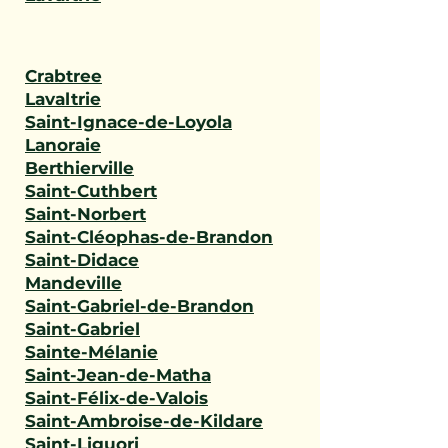
Crabtree
Lavaltrie
Saint-Ignace-de-Loyola
Lanoraie
Berthierville
Saint-Cuthbert
Saint-Norbert
Saint-Cléophas-de-Brandon
Saint-Didace
Mandeville
Saint-Gabriel-de-Brandon
Saint-Gabriel
Sainte-Mélanie
Saint-Jean-de-Matha
Saint-Félix-de-Valois
Saint-Ambroise-de-Kildare
Saint-Liguori