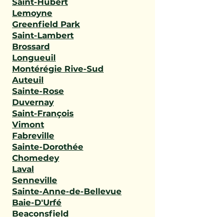
Saint-Hubert
Lemoyne
Greenfield Park
Saint-Lambert
Brossard
Longueuil
Montérégie Rive-Sud
Auteuil
Sainte-Rose
Duvernay
Saint-François
Vimont
Fabreville
Sainte-Dorothée
Chomedey
Laval
Senneville
Sainte-Anne-de-Bellevue
Baie-D'Urfé
Beaconsfield