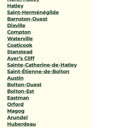
Hatley
Saint-Herménégilde
Barnston-Ouest
Dixville
Compton
Waterville
Coaticook
Stanstead
Ayer’s Cliff
Sainte-Catherine-de-Hatley
Saint-Étienne-de-Bolton
Austin
Bolton-Ouest
Bolton-Est
Eastman
Orford
Magog
Arundel
Huberdeau