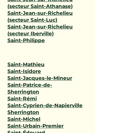
(secteur Saint-Athanase)
Saint-Jean-sur-Richelieu
(secteur Saint-Luc)
Saint-Jean-sur-Richelieu
(secteur Iberville)
Saint-Philippe
Saint-Mathieu
Saint-Isidore
Saint-Jacques-le-Mineur
Saint-Patrice-de-
Sherrington
Saint-Rémi
Saint-Cyprien-de-Napierville
Sherrington
Saint-Michel
Saint-Urbain-Premier
Saint-Édouard