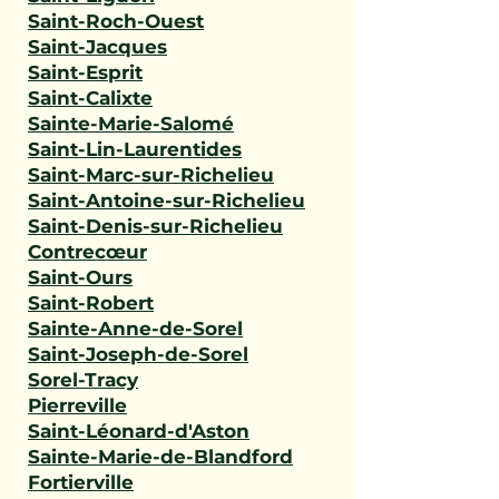
Saint-Roch-Ouest
Saint-Jacques
Saint-Esprit
Saint-Calixte
Sainte-Marie-Salomé
Saint-Lin-Laurentides
Saint-Marc-sur-Richelieu
Saint-Antoine-sur-Richelieu
Saint-Denis-sur-Richelieu
Contrecœur
Saint-Ours
Saint-Robert
Sainte-Anne-de-Sorel
Saint-Joseph-de-Sorel
Sorel-Tracy
Pierreville
Saint-Léonard-d'Aston
Sainte-Marie-de-Blandford
Fortierville