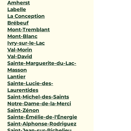
Amherst
Labelle
La Conception
Brébeuf
Mont-Tremblant
Mont-Blanc
Ivry-sur-le-Lac
Val-Morin
Val-David
Sainte-Marguerite-du-Lac-
Masson
Lantier
Sainte-Lucie-des-
Laurentides
Saint-Michel-des-Saints
Notre-Dame-de-la-Merci
Saint-Zénon
Sainte-Émélie-de-l'Énergie
Saint-Alphonse-Rodriguez
Saint-Jean-sur-Richelieu