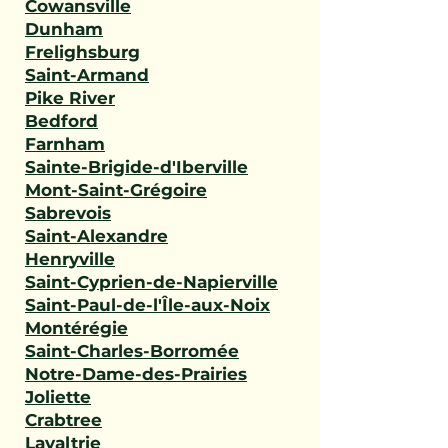
Cowansville
Dunham
Frelighsburg
Saint-Armand
Pike River
Bedford
Farnham
Sainte-Brigide-d'Iberville
Mont-Saint-Grégoire
Sabrevois
Saint-Alexandre
Henryville
Saint-Cyprien-de-Napierville
Saint-Paul-de-l'Île-aux-Noix
Montérégie
Saint-Charles-Borromée
Notre-Dame-des-Prairies
Joliette
Crabtree
Lavaltrie