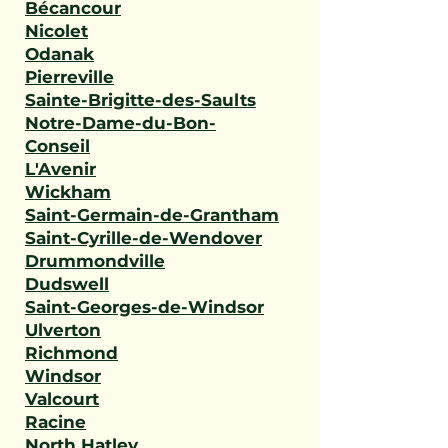
Bécancour
Nicolet
Odanak
Pierreville
Sainte-Brigitte-des-Saults
Notre-Dame-du-Bon-
Conseil
L'Avenir
Wickham
Saint-Germain-de-Grantham
Saint-Cyrille-de-Wendover
Drummondville
Dudswell
Saint-Georges-de-Windsor
Ulverton
Richmond
Windsor
Valcourt
Racine
North Hatley