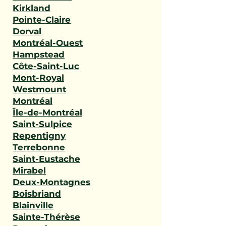
Kirkland
Pointe-Claire
Dorval
Montréal-Ouest
Hampstead
Côte-Saint-Luc
Mont-Royal
Westmount
Montréal
Île-de-Montréal
Saint-Sulpice
Repentigny
Terrebonne
Saint-Eustache
Mirabel
Deux-Montagnes
Boisbriand
Blainville
Sainte-Thérèse