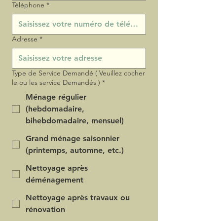
Téléphone
*
Adresse
*
Type de Service Demandé ( Veuillez cocher
le ou les service Demandés )
*
Ménage régulier
(hebdomadaire,
bihebdomadaire, mensuel)
Grand ménage saisonnier
(printemps, automne, etc.)
Nettoyage après
déménagement
Nettoyage après travaux ou
rénovation