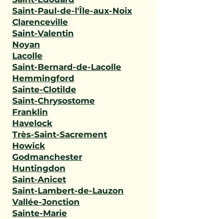
Saint-Paul-de-l'Île-aux-Noix
Clarenceville
Saint-Valentin
Noyan
Lacolle
Saint-Bernard-de-Lacolle
Hemmingford
Sainte-Clotilde
Saint-Chrysostome
Franklin
Havelock
Très-Saint-Sacrement
Howick
Godmanchester
Huntingdon
Saint-Anicet
Saint-Lambert-de-Lauzon
Vallée-Jonction
Sainte-Marie