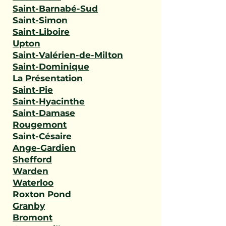
Saint-Barnabé-Sud
Saint-Simon
Saint-Liboire
Upton
Saint-Valérien-de-Milton
Saint-Dominique
La Présentation
Saint-Pie
Saint-Hyacinthe
Saint-Damase
Rougemont
Saint-Césaire
Ange-Gardien
Shefford
Warden
Waterloo
Roxton Pond
Granby
Bromont