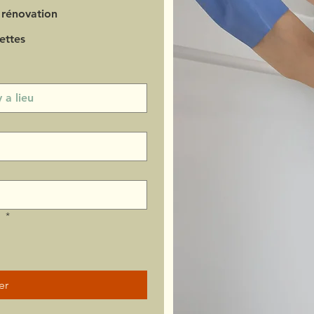
 rénovation
ettes
?
*
er