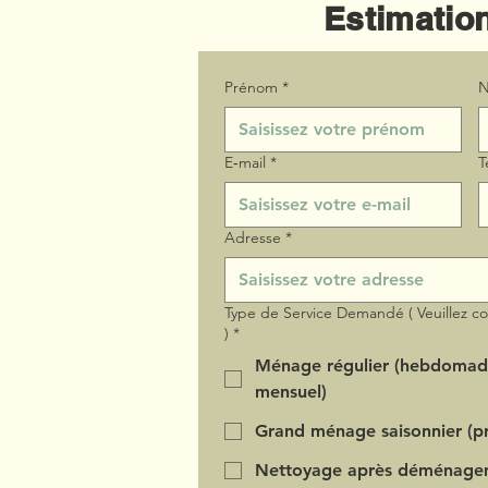
Estimation
Prénom
*
N
E‑mail
*
T
Adresse
*
Type de Service Demandé ( Veuillez c
)
*
Ménage régulier (hebdomad
mensuel)
Grand ménage saisonnier (pr
Nettoyage après déménage