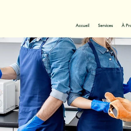
:
438-454-1303
Contactez-Nous
Accueil
Services
À Pr