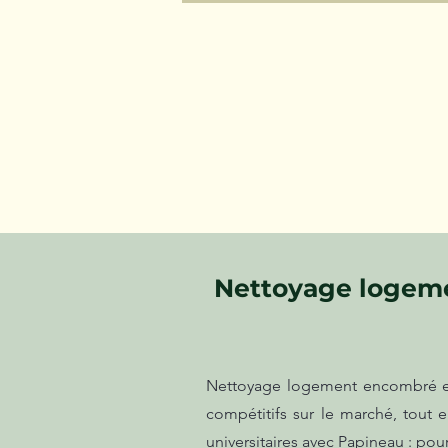
Nettoyage logemen
Nettoyage logement encombré et s
compétitifs sur le marché, tout
universitaires avec Papineau : pou