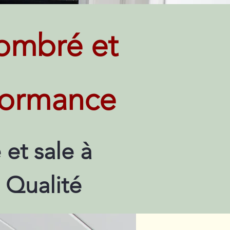
ombré et
rformance
et sale à
 Qualité