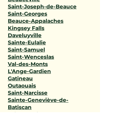
Saint-Joseph-de-Beauce
Saint-Georges
Beauce-Appalaches
Kingsey Falls
Daveluyville
Sainte-Eulalie
Saint-Samuel
Saint-Wenceslas
Val-des-Monts
L'Ange-Gardien
Gatineau
Outaouais
Saint-Narcisse
Sainte-Geneviève-de-
Batiscan
Saint-Stanislas
Sainte-Anne-de-la-Pérade
Batiscan
Champlain