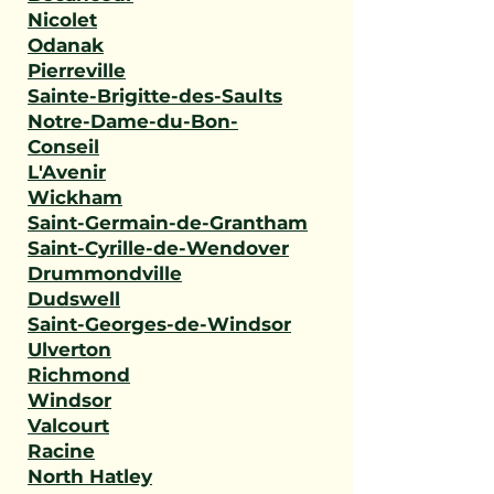
Nicolet
Odanak
Pierreville
Sainte-Brigitte-des-Saults
Notre-Dame-du-Bon-
Conseil
L'Avenir
Wickham
Saint-Germain-de-Grantham
Saint-Cyrille-de-Wendover
Drummondville
Dudswell
Saint-Georges-de-Windsor
Ulverton
Richmond
Windsor
Valcourt
Racine
North Hatley