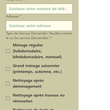
Adresse
*
Type de Service Demandé ( Veuillez cocher
le ou les service Demandés )
*
Ménage régulier
(hebdomadaire,
bihebdomadaire, mensuel)
Grand ménage saisonnier
(printemps, automne, etc.)
Nettoyage après
déménagement
Nettoyage après travaux ou
rénovation
Nettoyage de tapis et