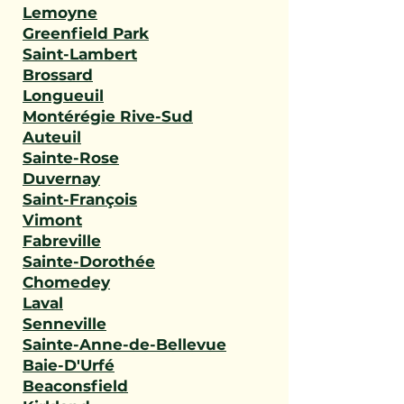
Lemoyne
Greenfield Park
Saint-Lambert
Brossard
Longueuil
Montérégie Rive-Sud
Auteuil
Sainte-Rose
Duvernay
Saint-François
Vimont
Fabreville
Sainte-Dorothée
Chomedey
Laval
Senneville
Sainte-Anne-de-Bellevue
Baie-D'Urfé
Beaconsfield