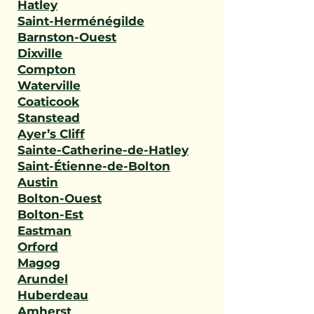
Hatley
Saint-Herménégilde
Barnston-Ouest
Dixville
Compton
Waterville
Coaticook
Stanstead
Ayer’s Cliff
Sainte-Catherine-de-Hatley
Saint-Étienne-de-Bolton
Austin
Bolton-Ouest
Bolton-Est
Eastman
Orford
Magog
Arundel
Huberdeau
Amherst