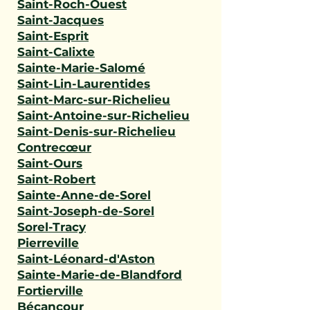
Saint-Roch-Ouest
Saint-Jacques
Saint-Esprit
Saint-Calixte
Sainte-Marie-Salomé
Saint-Lin-Laurentides
Saint-Marc-sur-Richelieu
Saint-Antoine-sur-Richelieu
Saint-Denis-sur-Richelieu
Contrecœur
Saint-Ours
Saint-Robert
Sainte-Anne-de-Sorel
Saint-Joseph-de-Sorel
Sorel-Tracy
Pierreville
Saint-Léonard-d'Aston
Sainte-Marie-de-Blandford
Fortierville
Bécancour