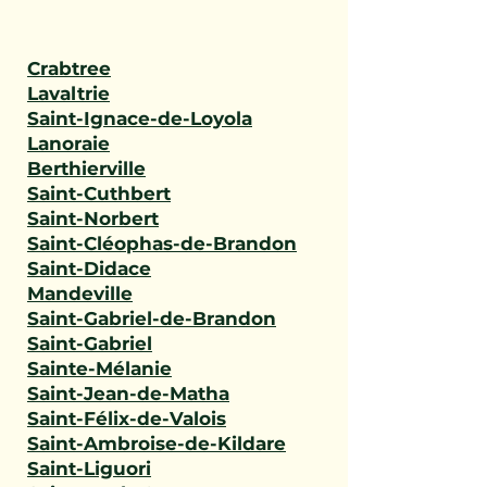
Crabtree
Lavaltrie
Saint-Ignace-de-Loyola
Lanoraie
Berthierville
Saint-Cuthbert
Saint-Norbert
Saint-Cléophas-de-Brandon
Saint-Didace
Mandeville
Saint-Gabriel-de-Brandon
Saint-Gabriel
Sainte-Mélanie
Saint-Jean-de-Matha
Saint-Félix-de-Valois
Saint-Ambroise-de-Kildare
Saint-Liguori