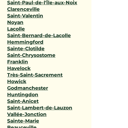
Saint-Paul-de-l'Île-aux-Noix
Clarenceville
Saint-Valentin
Noyan
Lacolle
Saint-Bernard-de-Lacolle
Hemmingford
Sainte-Clotilde
Saint-Chrysostome
Franklin
Havelock
Très-Saint-Sacrement
Howick
Godmanchester
Huntingdon
Saint-Anicet
Saint-Lambert-de-Lauzon
Vallée-Jonction
Sainte-Marie
Beauceville