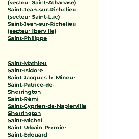
(secteur Saint-Athanase)
Saint-Jean-sur-Richelieu
(secteur Saint-Luc)
Saint-Jean-sur-Richelieu
(secteur Iberville)
Saint-Philippe
Saint-Mathieu
Saint-Isidore
Saint-Jacques-le-Mineur
Saint-Patrice-de-
Sherrington
Saint-Rémi
Saint-Cyprien-de-Napierville
Sherrington
Saint-Michel
Saint-Urbain-Premier
Saint-Édouard