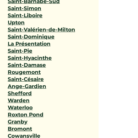
Saint-Barnabé-Sud
Saint-Simon
Saint-Liboire
Upton
Saint-Valérien-de-Milton
Saint-Dominique
La Présentation
Saint-Pie
Saint-Hyacinthe
Saint-Damase
Rougemont
Saint-Césaire
Ange-Gardien
Shefford
Warden
Waterloo
Roxton Pond
Granby
Bromont
Cowansville