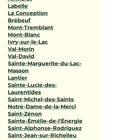
Labelle
La Conception
Brébeuf
Mont-Tremblant
Mont-Blanc
Ivry-sur-le-Lac
Val-Morin
Val-David
Sainte-Marguerite-du-Lac-
Masson
Lantier
Sainte-Lucie-des-
Laurentides
Saint-Michel-des-Saints
Notre-Dame-de-la-Merci
Saint-Zénon
Sainte-Émélie-de-l'Énergie
Saint-Alphonse-Rodriguez
Saint-Jean-sur-Richelieu