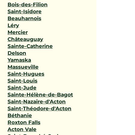
Bois-des-Filion
Saint-Isidore
Beauharnois
Léry
Mercier
Châteauguay
Sainte-Catherine
Delson
Yamaska
Massueville
Saint-Hugues
Saint-Louis
Saint-Jude
Sainte-Hélène-de-Bagot
Saint-Nazaire-d'Acton
Saint-Théodore-d'Acton
Béthanie
Roxton Falls
Acton Vale