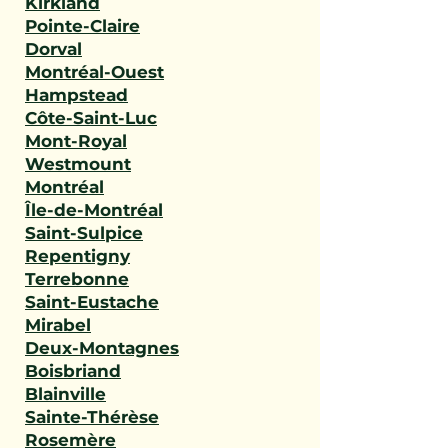
Kirkland
Pointe-Claire
Dorval
Montréal-Ouest
Hampstead
Côte-Saint-Luc
Mont-Royal
Westmount
Montréal
Île-de-Montréal
Saint-Sulpice
Repentigny
Terrebonne
Saint-Eustache
Mirabel
Deux-Montagnes
Boisbriand
Blainville
Sainte-Thérèse
Rosemère