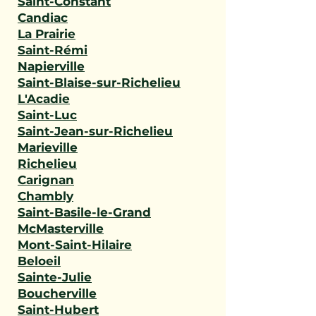
Saint-Constant
Candiac
La Prairie
Saint-Rémi
Napierville
Saint-Blaise-sur-Richelieu
L'Acadie
Saint-Luc
Saint-Jean-sur-Richelieu
Marieville
Richelieu
Carignan
Chambly
Saint-Basile-le-Grand
McMasterville
Mont-Saint-Hilaire
Beloeil
Sainte-Julie
Boucherville
Saint-Hubert