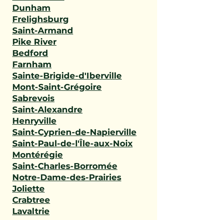
Dunham
Frelighsburg
Saint-Armand
Pike River
Bedford
Farnham
Sainte-Brigide-d'Iberville
Mont-Saint-Grégoire
Sabrevois
Saint-Alexandre
Henryville
Saint-Cyprien-de-Napierville
Saint-Paul-de-l'Île-aux-Noix
Montérégie
Saint-Charles-Borromée
Notre-Dame-des-Prairies
Joliette
Crabtree
Lavaltrie