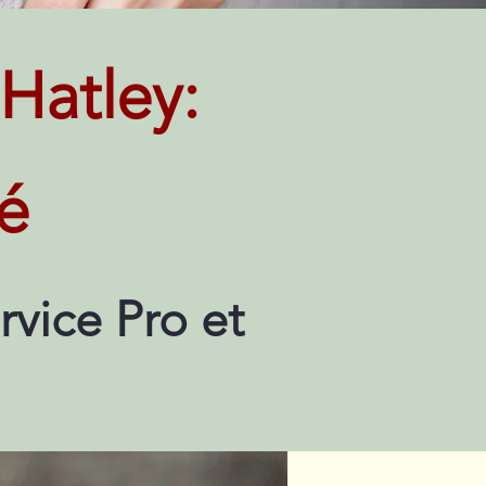
Hatley:
té
vice Pro et