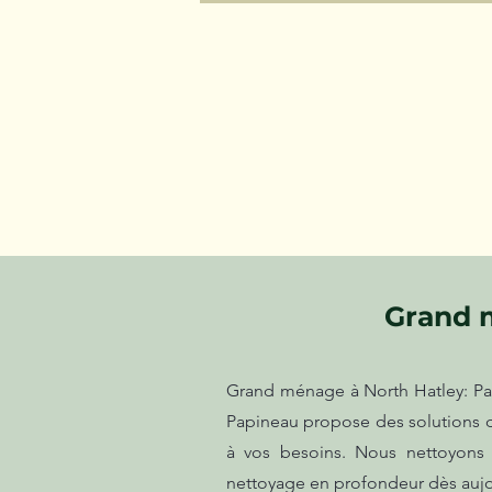
Grand m
Grand ménage à North Hatley: Pa
Papineau propose des solutions d'
à vos besoins. Nous nettoyons 
nettoyage en profondeur dès aujour