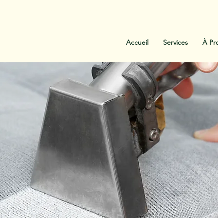
:
438-454-1303
Contactez-Nous
Accueil
Services
À Pr