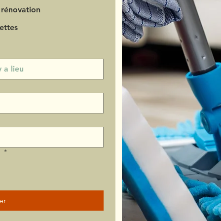
 rénovation
ettes
?
*
er