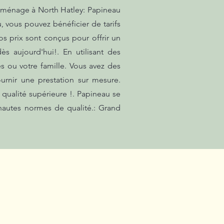
d ménage à North Hatley: Papineau
, vous pouvez bénéficier de tarifs
os prix sont conçus pour offrir un
ès aujourd'hui!. En utilisant des
 ou votre famille. Vous avez des
rnir une prestation sur mesure.
qualité supérieure !. Papineau se
 hautes normes de qualité.: Grand