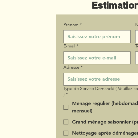
Estimation
Prénom
*
N
E‑mail
*
T
Adresse
*
Type de Service Demandé ( Veuillez c
)
*
Ménage régulier (hebdomad
mensuel)
Grand ménage saisonnier (pr
Nettoyage après déménage