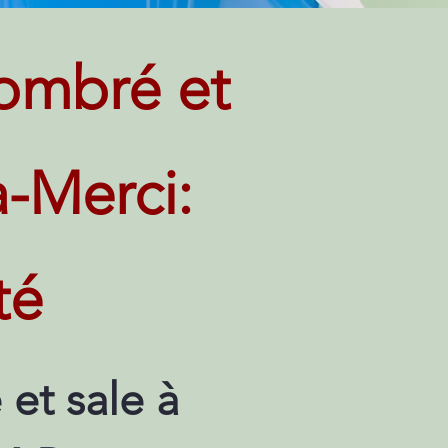
ombré et
-Merci:
té
et sale à