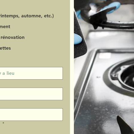
intemps, automne, etc.)
ment
 rénovation
ettes
?
*