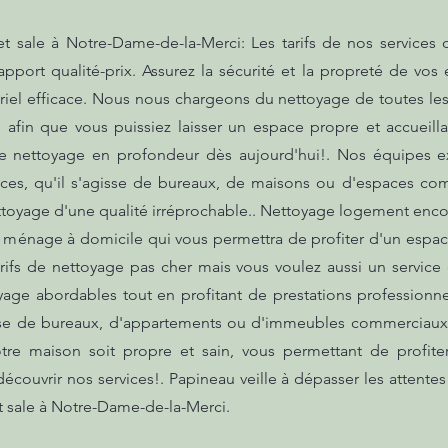
sale à Notre-Dame-de-la-Merci: Les tarifs de nos services
apport qualité-prix. Assurez la sécurité et la propreté de vos 
riel efficace. Nous nous chargeons du nettoyage de toutes les
s, afin que vous puissiez laisser un espace propre et accueil
tre nettoyage en profondeur dès aujourd'hui!. Nos équipes 
paces, qu'il s'agisse de bureaux, de maisons ou d'espaces co
toyage d'une qualité irréprochable.. Nettoyage logement enc
ménage à domicile qui vous permettra de profiter d'un espace
arifs de nettoyage pas cher mais vous voulez aussi un service
yage abordables tout en profitant de prestations professionne
gisse de bureaux, d'appartements ou d'immeubles commerciaux
tre maison soit propre et sain, vous permettant de profite
couvrir nos services!. Papineau veille à dépasser les attentes 
sale à Notre-Dame-de-la-Merci.