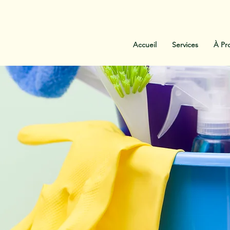
:
438-454-1303
Contactez-Nous
Accueil
Services
À Pr