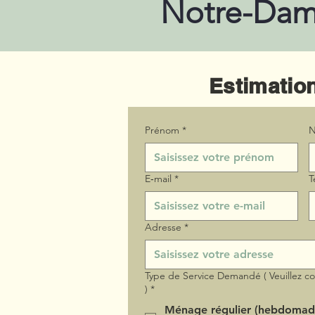
Notre-Dam
Estimation
Prénom
*
N
E‑mail
*
T
Adresse
*
Type de Service Demandé ( Veuillez c
)
*
Ménage régulier (hebdomad