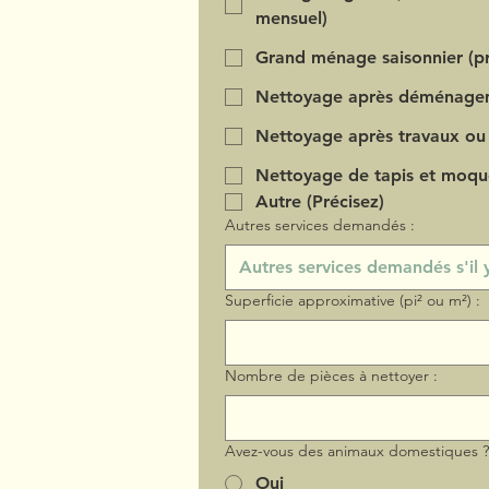
mensuel)
Grand ménage saisonnier (pr
Nettoyage après déménage
Nettoyage après travaux ou
Nettoyage de tapis et moqu
Autre (Précisez)
Autres services demandés :
Superficie approximative (pi² ou m²) :
Nombre de pièces à nettoyer :
Avez-vous des animaux domestiques 
Oui