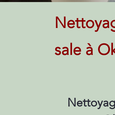
Nettoya
sale à O
Nettoyag