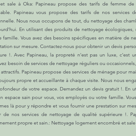
t sale à Oka: Papineau propose des tarifs de femme de 
chable. Papineau vous propose des tarifs de nos services 
ionnelle. Nous nous occupons de tout, du nettoyage des chambr
ourd'hui. En utilisant des produits de nettoyage écologiques,
e famille. Vous avez des besoins spécifiques en matière de 
tation sur mesure. Contactez-nous pour obtenir un devis person
ure !. Avec Papineau, la propreté n'est pas un luxe, c'est 
vez besoin de services de nettoyage réguliers ou occasionnels
 attractifs. Papineau propose des services de ménage pour mai
 toujours propre et accueillante à chaque visite. Nous nous e
rofondeur de votre espace. Demandez un devis gratuit !. En ut
n espace sain pour vous, vos employés ou votre famille. Vou
es là pour y répondre et vous fournir une prestation sur mes
er de nos services de nettoyage de qualité supérieure !. 
nnement propre et sain.: Nettoyage logement encombré et sale