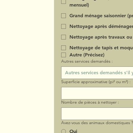
mensuel)
Grand ménage saisonnier (pr
Nettoyage après déménage
Nettoyage après travaux ou
Nettoyage de tapis et moqu
Autre (Précisez)
Autres services demandés :
Superficie approximative (pi² ou m²) :
Nombre de pièces à nettoyer :
Avez-vous des animaux domestiques 
Oui