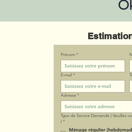
Ok
Estimation
Prénom
*
N
E‑mail
*
T
Adresse
*
Type de Service Demandé ( Veuillez c
)
*
Ménage régulier (hebdomad