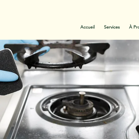
:
438-454-1303
Contactez-Nous
Accueil
Services
À Pr