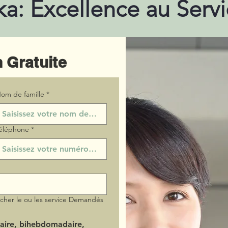
a: Excellence au Serv
 Gratuite
om de famille
*
éléphone
*
ocher le ou les service Demandés
aire, bihebdomadaire,