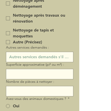
Nettoyage après
déménagement
Nettoyage après travaux ou
rénovation
Nettoyage de tapis et
moquettes
Autre (Précisez)
Autres services demandés :
Superficie approximative (pi² ou m²) :
Nombre de pièces à nettoyer :
Avez-vous des animaux domestiques ?
*
Oui