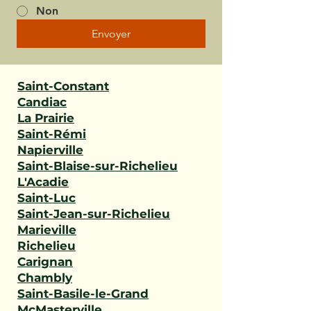
Non
Envoyer
Saint-Constant
Candiac
La Prairie
Saint-Rémi
Napierville
Saint-Blaise-sur-Richelieu
L'Acadie
Saint-Luc
Saint-Jean-sur-Richelieu
Marieville
Richelieu
Carignan
Chambly
Saint-Basile-le-Grand
McMasterville