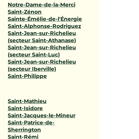
Notre-Dame-de-la-Merci
Saint-Zénon
Sainte-Émélie-de-l'Énergie
Saint-Alphonse-Rodriguez
Saint-Jean-sur-Richelieu
(secteur Saint-Athanase)
Saint-Jean-sur-Richelieu
(secteur Saint-Luc)
Saint-Jean-sur-Richelieu
(secteur Iberville)
Saint-Philippe
Saint-Mathieu
Saint-Isidore
Saint-Jacques-le-Mineur
Saint-Patrice-de-
Sherrington
Saint-Rémi