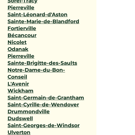
Sorel-Tracy
Pierreville
Saint-Léonard-d'Aston
Sainte-Marie-de-Blandford
Fortierville
Bécancour
Nicolet
Odanak
Pierreville
Sainte-Brigitte-des-Saults
Notre-Dame-du-Bon-
Conseil
L'Avenir
Wickham
Saint-Germain-de-Grantham
Saint-Cyrille-de-Wendover
Drummondville
Dudswell
Saint-Georges-de-Windsor
Ulverton