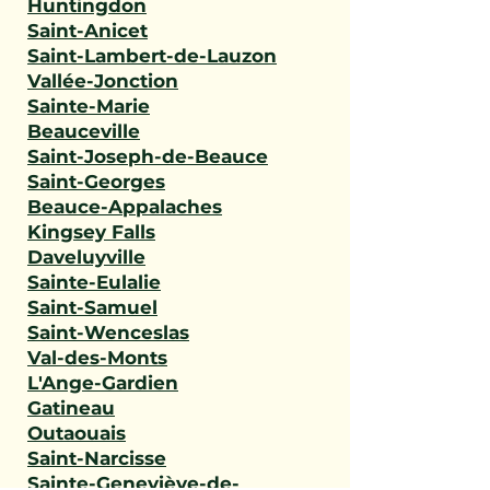
Huntingdon
Saint-Anicet
Saint-Lambert-de-Lauzon
Vallée-Jonction
Sainte-Marie
Beauceville
Saint-Joseph-de-Beauce
Saint-Georges
Beauce-Appalaches
Kingsey Falls
Daveluyville
Sainte-Eulalie
Saint-Samuel
Saint-Wenceslas
Val-des-Monts
L'Ange-Gardien
Gatineau
Outaouais
Saint-Narcisse
Sainte-Geneviève-de-