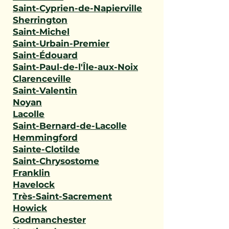
Saint-Cyprien-de-Napierville
Sherrington
Saint-Michel
Saint-Urbain-Premier
Saint-Édouard
Saint-Paul-de-l'Île-aux-Noix
Clarenceville
Saint-Valentin
Noyan
Lacolle
Saint-Bernard-de-Lacolle
Hemmingford
Sainte-Clotilde
Saint-Chrysostome
Franklin
Havelock
Très-Saint-Sacrement
Howick
Godmanchester