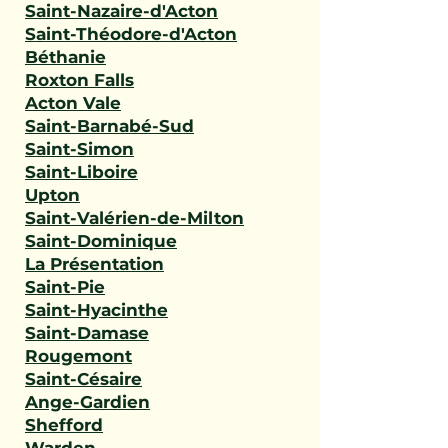
Saint-Nazaire-d'Acton
Saint-Théodore-d'Acton
Béthanie
Roxton Falls
Acton Vale
Saint-Barnabé-Sud
Saint-Simon
Saint-Liboire
Upton
Saint-Valérien-de-Milton
Saint-Dominique
La Présentation
Saint-Pie
Saint-Hyacinthe
Saint-Damase
Rougemont
Saint-Césaire
Ange-Gardien
Shefford