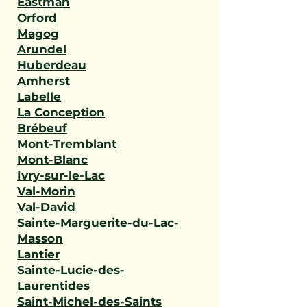
Eastman
Orford
Magog
Arundel
Huberdeau
Amherst
Labelle
La Conception
Brébeuf
Mont-Tremblant
Mont-Blanc
Ivry-sur-le-Lac
Val-Morin
Val-David
Sainte-Marguerite-du-Lac-
Masson
Lantier
Sainte-Lucie-des-
Laurentides
Saint-Michel-des-Saints