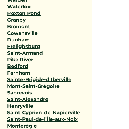
Warden
Waterloo
Roxton Pond
Granby
Bromont
Cowansville
Dunham
Frelighsburg
Saint-Armand
Pike River
Bedford
Farnham
Sainte-Brigide-d'Iberville
Mont-Saint-Grégoire
Sabrevois
Saint-Alexandre
Henryville
Saint-Cyprien-de-Napierville
Saint-Paul-de-l'Île-aux-Noix
Montérégie