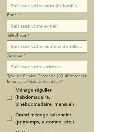
E‑mail
*
Téléphone
*
Adresse
*
Type de Service Demandé ( Veuillez cocher
le ou les service Demandés )
*
Ménage régulier
(hebdomadaire,
bihebdomadaire, mensuel)
Grand ménage saisonnier
(printemps, automne, etc.)