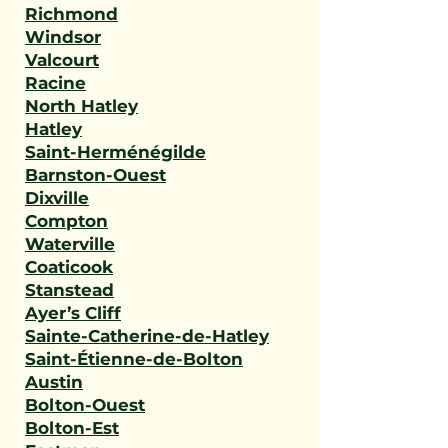
Richmond
Windsor
Valcourt
Racine
North Hatley
Hatley
Saint-Herménégilde
Barnston-Ouest
Dixville
Compton
Waterville
Coaticook
Stanstead
Ayer’s Cliff
Sainte-Catherine-de-Hatley
Saint-Étienne-de-Bolton
Austin
Bolton-Ouest
Bolton-Est