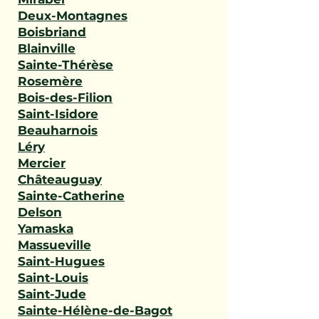
Deux-Montagnes
Boisbriand
Blainville
Sainte-Thérèse
Rosemère
Bois-des-Filion
Saint-Isidore
Beauharnois
Léry
Mercier
Châteauguay
Sainte-Catherine
Delson
Yamaska
Massueville
Saint-Hugues
Saint-Louis
Saint-Jude
Sainte-Hélène-de-Bagot