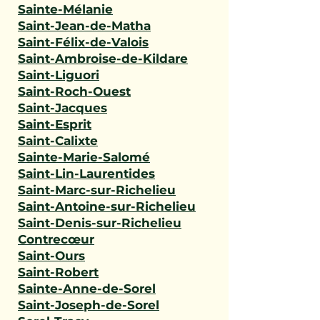
Sainte-Mélanie
Saint-Jean-de-Matha
Saint-Félix-de-Valois
Saint-Ambroise-de-Kildare
Saint-Liguori
Saint-Roch-Ouest
Saint-Jacques
Saint-Esprit
Saint-Calixte
Sainte-Marie-Salomé
Saint-Lin-Laurentides
Saint-Marc-sur-Richelieu
Saint-Antoine-sur-Richelieu
Saint-Denis-sur-Richelieu
Contrecœur
Saint-Ours
Saint-Robert
Sainte-Anne-de-Sorel
Saint-Joseph-de-Sorel