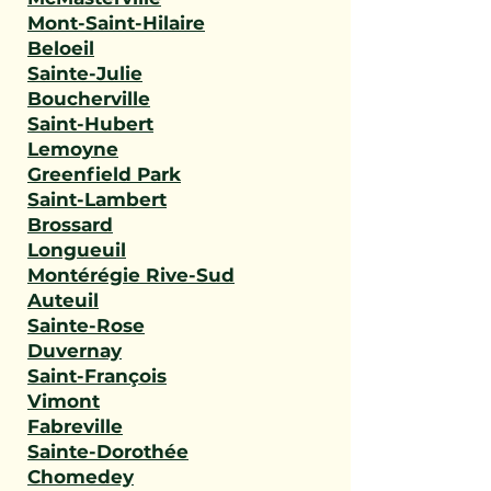
Mont-Saint-Hilaire
Beloeil
Sainte-Julie
Boucherville
Saint-Hubert
Lemoyne
Greenfield Park
Saint-Lambert
Brossard
Longueuil
Montérégie Rive-Sud
Auteuil
Sainte-Rose
Duvernay
Saint-François
Vimont
Fabreville
Sainte-Dorothée
Chomedey