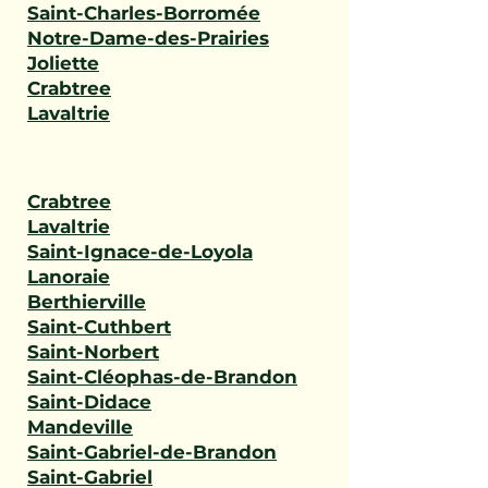
Saint-Charles-Borromée
Notre-Dame-des-Prairies
Joliette
Crabtree
Lavaltrie
Crabtree
Lavaltrie
Saint-Ignace-de-Loyola
Lanoraie
Berthierville
Saint-Cuthbert
Saint-Norbert
Saint-Cléophas-de-Brandon
Saint-Didace
Mandeville
Saint-Gabriel-de-Brandon
Saint-Gabriel