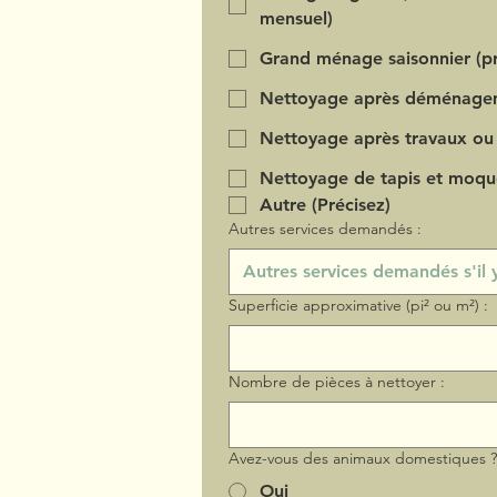
mensuel)
Grand ménage saisonnier (pr
Nettoyage après déménage
Nettoyage après travaux ou
Nettoyage de tapis et moqu
Autre (Précisez)
Autres services demandés :
Superficie approximative (pi² ou m²) :
Nombre de pièces à nettoyer :
Avez-vous des animaux domestiques 
Oui