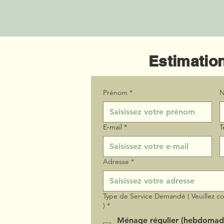
Estimation
Prénom
*
N
E‑mail
*
T
Adresse
*
Type de Service Demandé ( Veuillez c
)
*
Ménage régulier (hebdomad