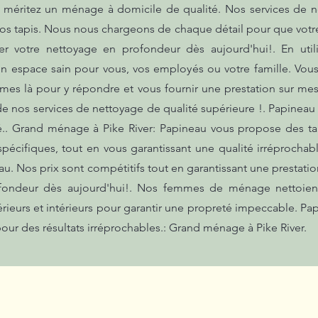
méritez un ménage à domicile de qualité. Nos services de ne
os tapis. Nous nous chargeons de chaque détail pour que votre
ier votre nettoyage en profondeur dès aujourd'hui!. En uti
n espace sain pour vous, vos employés ou votre famille. Vou
es là pour y répondre et vous fournir une prestation sur mes
de nos services de nettoyage de qualité supérieure !. Papineau 
é.. Grand ménage à Pike River: Papineau vous propose des ta
spécifiques, tout en vous garantissant une qualité irréprochab
eau. Nos prix sont compétitifs tout en garantissant une presta
rofondeur dès aujourd'hui!. Nos femmes de ménage nettoient
érieurs et intérieurs pour garantir une propreté impeccable. Pa
our des résultats irréprochables.: Grand ménage à Pike River.