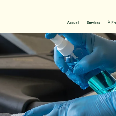
:
438-454-1303
Contactez-Nous
Accueil
Services
À Pr