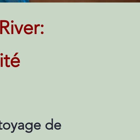
iver:
ité
ttoyage de