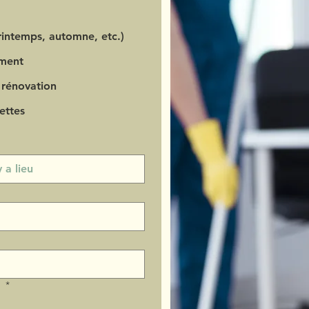
intemps, automne, etc.)
ment
 rénovation
ettes
?
*