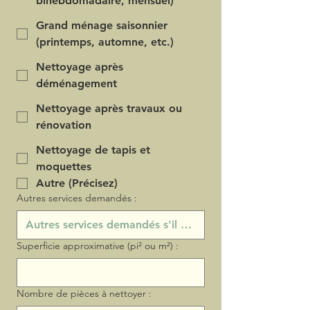
bihebdomadaire, mensuel)
Grand ménage saisonnier
(printemps, automne, etc.)
Nettoyage après
déménagement
Nettoyage après travaux ou
rénovation
Nettoyage de tapis et
moquettes
Autre (Précisez)
Autres services demandés :
Superficie approximative (pi² ou m²) :
Nombre de pièces à nettoyer :