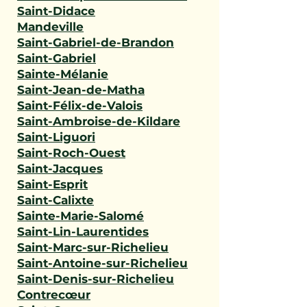
Saint-Didace
Mandeville
Saint-Gabriel-de-Brandon
Saint-Gabriel
Sainte-Mélanie
Saint-Jean-de-Matha
Saint-Félix-de-Valois
Saint-Ambroise-de-Kildare
Saint-Liguori
Saint-Roch-Ouest
Saint-Jacques
Saint-Esprit
Saint-Calixte
Sainte-Marie-Salomé
Saint-Lin-Laurentides
Saint-Marc-sur-Richelieu
Saint-Antoine-sur-Richelieu
Saint-Denis-sur-Richelieu
Contrecœur