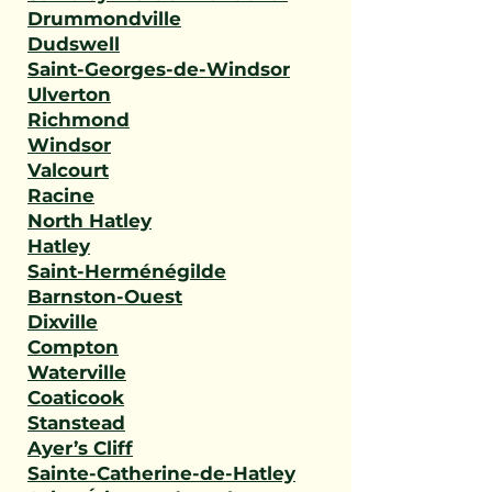
Drummondville
Dudswell
Saint-Georges-de-Windsor
Ulverton
Richmond
Windsor
Valcourt
Racine
North Hatley
Hatley
Saint-Herménégilde
Barnston-Ouest
Dixville
Compton
Waterville
Coaticook
Stanstead
Ayer’s Cliff
Sainte-Catherine-de-Hatley