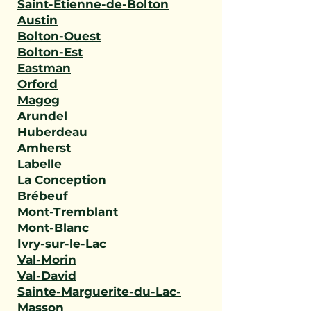
Saint-Étienne-de-Bolton
Austin
Bolton-Ouest
Bolton-Est
Eastman
Orford
Magog
Arundel
Huberdeau
Amherst
Labelle
La Conception
Brébeuf
Mont-Tremblant
Mont-Blanc
Ivry-sur-le-Lac
Val-Morin
Val-David
Sainte-Marguerite-du-Lac-
Masson