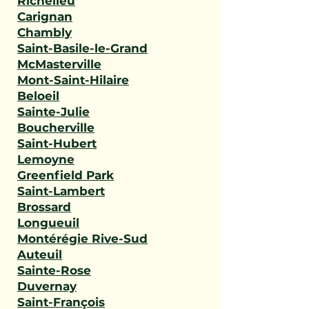
Richelieu
Carignan
Chambly
Saint-Basile-le-Grand
McMasterville
Mont-Saint-Hilaire
Beloeil
Sainte-Julie
Boucherville
Saint-Hubert
Lemoyne
Greenfield Park
Saint-Lambert
Brossard
Longueuil
Montérégie Rive-Sud
Auteuil
Sainte-Rose
Duvernay
Saint-François