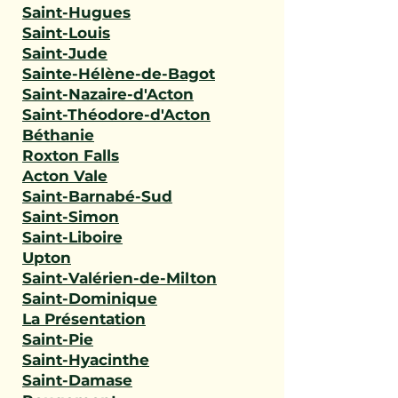
Saint-Hugues
Saint-Louis
Saint-Jude
Sainte-Hélène-de-Bagot
Saint-Nazaire-d'Acton
Saint-Théodore-d'Acton
Béthanie
Roxton Falls
Acton Vale
Saint-Barnabé-Sud
Saint-Simon
Saint-Liboire
Upton
Saint-Valérien-de-Milton
Saint-Dominique
La Présentation
Saint-Pie
Saint-Hyacinthe
Saint-Damase