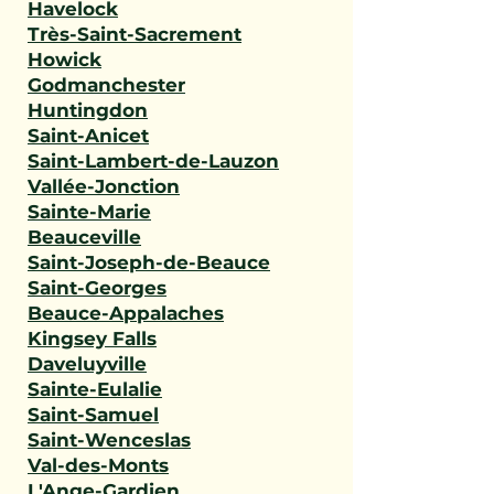
Havelock
Très-Saint-Sacrement
Howick
Godmanchester
Huntingdon
Saint-Anicet
Saint-Lambert-de-Lauzon
Vallée-Jonction
Sainte-Marie
Beauceville
Saint-Joseph-de-Beauce
Saint-Georges
Beauce-Appalaches
Kingsey Falls
Daveluyville
Sainte-Eulalie
Saint-Samuel
Saint-Wenceslas
Val-des-Monts
L'Ange-Gardien