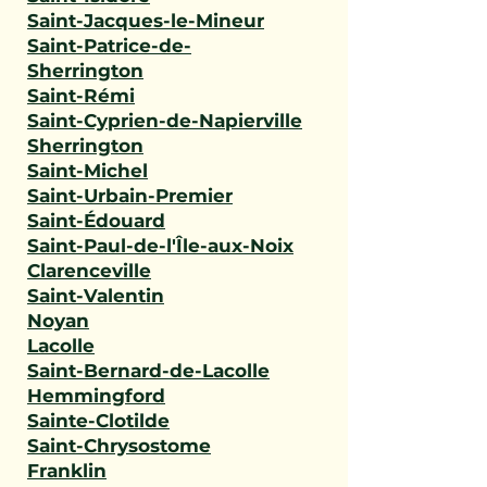
Saint-Jacques-le-Mineur
Saint-Patrice-de-
Sherrington
Saint-Rémi
Saint-Cyprien-de-Napierville
Sherrington
Saint-Michel
Saint-Urbain-Premier
Saint-Édouard
Saint-Paul-de-l'Île-aux-Noix
Clarenceville
Saint-Valentin
Noyan
Lacolle
Saint-Bernard-de-Lacolle
Hemmingford
Sainte-Clotilde
Saint-Chrysostome
Franklin