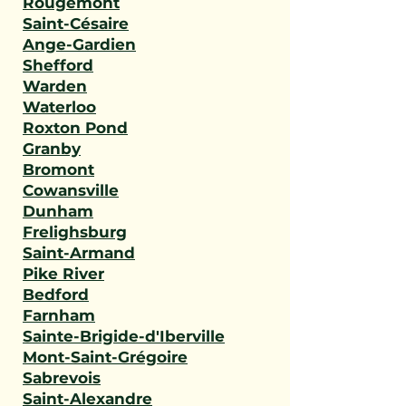
Rougemont
Saint-Césaire
Ange-Gardien
Shefford
Warden
Waterloo
Roxton Pond
Granby
Bromont
Cowansville
Dunham
Frelighsburg
Saint-Armand
Pike River
Bedford
Farnham
Sainte-Brigide-d'Iberville
Mont-Saint-Grégoire
Sabrevois
Saint-Alexandre