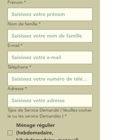
Prénom
*
Nom de famille
*
E‑mail
*
Téléphone
*
Adresse
*
Type de Service Demandé ( Veuillez cocher
le ou les service Demandés )
*
Ménage régulier
(hebdomadaire,