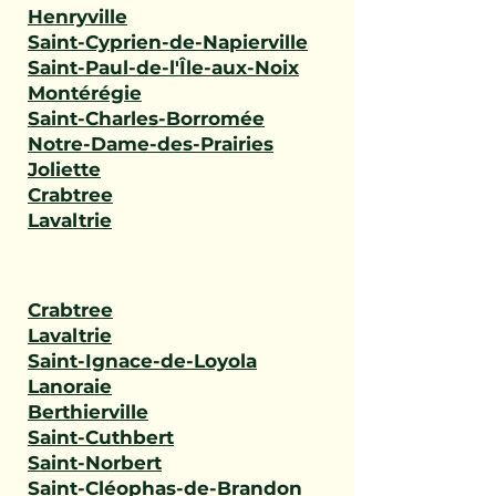
Henryville
Saint-Cyprien-de-Napierville
Saint-Paul-de-l'Île-aux-Noix
Montérégie
Saint-Charles-Borromée
Notre-Dame-des-Prairies
Joliette
Crabtree
Lavaltrie
Crabtree
Lavaltrie
Saint-Ignace-de-Loyola
Lanoraie
Berthierville
Saint-Cuthbert
Saint-Norbert
Saint-Cléophas-de-Brandon