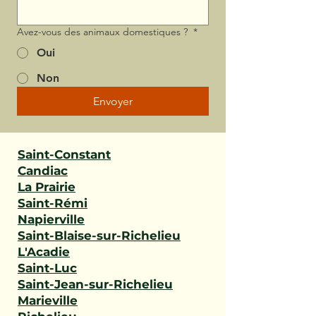
Avez-vous des animaux domestiques ?
*
Oui
Non
Envoyer
Saint-Constant
Candiac
La Prairie
Saint-Rémi
Napierville
Saint-Blaise-sur-Richelieu
L'Acadie
Saint-Luc
Saint-Jean-sur-Richelieu
Marieville