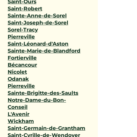
Saint-Ours
Saint-Robert
Sainte-Anne-de-Sorel
Saint-Joseph-de-Sorel
Sorel-Tracy
Pierreville
Saint-Léonard-d'Aston
Sainte-Marie-de-Blandford
Fortierville
Bécancour
Nicolet
Odanak
Pierreville
Sainte-Brigitte-des-Saults
Notre-Dame-du-Bon-
Conseil
L'Avenir
Wickham
Saint-Germain-de-Grantham
Saint-Cyrille-de-Wendover