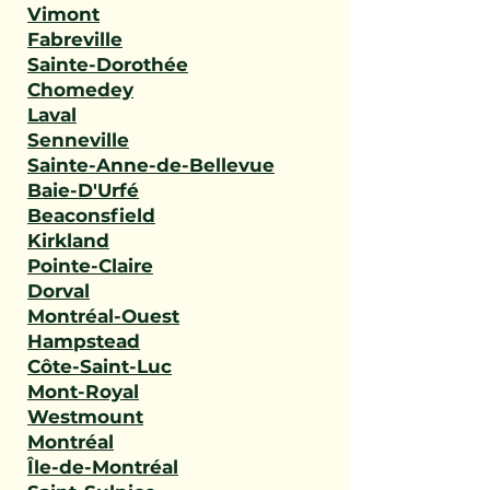
Vimont
Fabreville
Sainte-Dorothée
Chomedey
Laval
Senneville
Sainte-Anne-de-Bellevue
Baie-D'Urfé
Beaconsfield
Kirkland
Pointe-Claire
Dorval
Montréal-Ouest
Hampstead
Côte-Saint-Luc
Mont-Royal
Westmount
Montréal
Île-de-Montréal