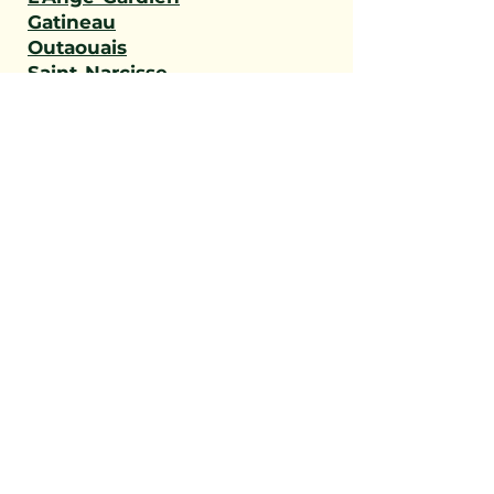
Gatineau
Outaouais
Saint-Narcisse
Sainte-Geneviève-de-
Batiscan
Saint-Stanislas
Sainte-Anne-de-la-Pérade
Batiscan
Champlain
Notre-Dame-du-Mont-
Carmel
Saint-Maurice
Shawinigan
Trois-Rivières
Mauricie
Saint-Victor
Saint-Éphrem-de-Beauce
Sainte-Rose-de-Watford
Saint-Côme-Linière