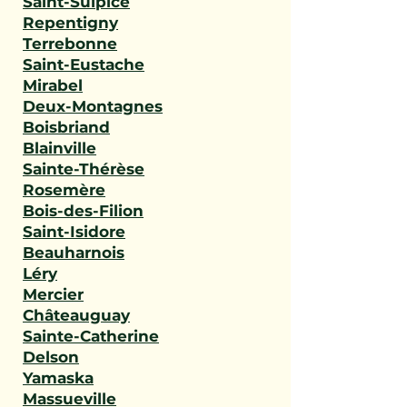
Saint-Sulpice
Repentigny
Terrebonne
Saint-Eustache
Mirabel
Deux-Montagnes
Boisbriand
Blainville
Sainte-Thérèse
Rosemère
Bois-des-Filion
Saint-Isidore
Beauharnois
Léry
Mercier
Châteauguay
Sainte-Catherine
Delson
Yamaska
Massueville