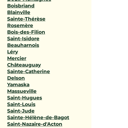
Boisbriand
Blainville
Sainte-Thérèse
Rosemère
Bois-des-Filion
Saint-Isidore
Beauharnois
Léry
Mercier
Châteauguay
Sainte-Catherine
Delson
Yamaska
Massueville
Saint-Hugues
Saint-Louis
Saint-Jude
Sainte-Hélène-de-Bagot
Saint-Nazaire-d'Acton