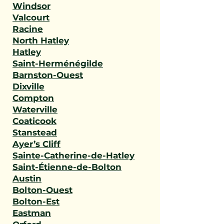
Windsor
Valcourt
Racine
North Hatley
Hatley
Saint-Herménégilde
Barnston-Ouest
Dixville
Compton
Waterville
Coaticook
Stanstead
Ayer’s Cliff
Sainte-Catherine-de-Hatley
Saint-Étienne-de-Bolton
Austin
Bolton-Ouest
Bolton-Est
Eastman