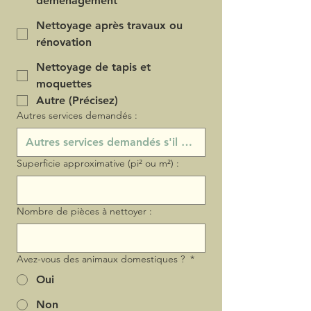
déménagement
Nettoyage après travaux ou
rénovation
Nettoyage de tapis et
moquettes
Autre (Précisez)
Autres services demandés :
Superficie approximative (pi² ou m²) :
Nombre de pièces à nettoyer :
Avez-vous des animaux domestiques ?
*
Oui
Non