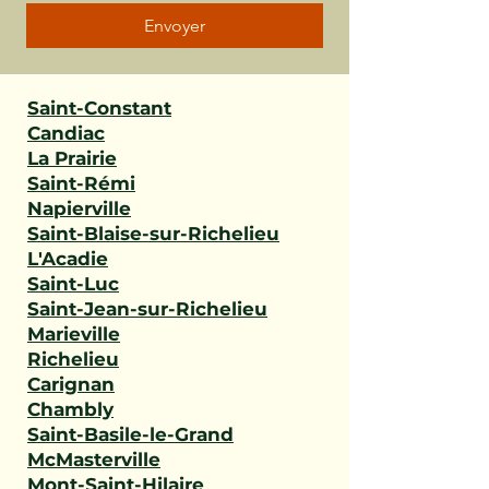
Envoyer
Saint-Constant
Candiac
La Prairie
Saint-Rémi
Napierville
Saint-Blaise-sur-Richelieu
L'Acadie
Saint-Luc
Saint-Jean-sur-Richelieu
Marieville
Richelieu
Carignan
Chambly
Saint-Basile-le-Grand
McMasterville
Mont-Saint-Hilaire