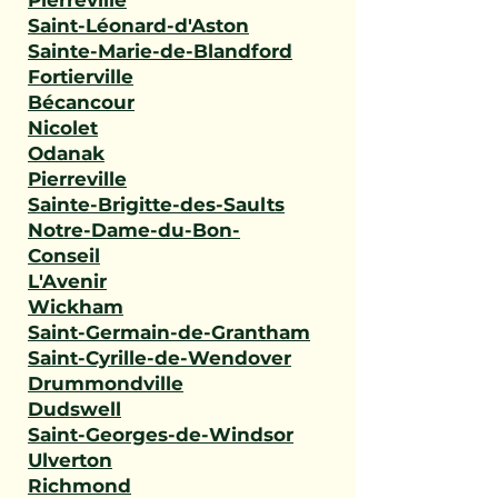
Pierreville
Saint-Léonard-d'Aston
Sainte-Marie-de-Blandford
Fortierville
Bécancour
Nicolet
Odanak
Pierreville
Sainte-Brigitte-des-Saults
Notre-Dame-du-Bon-
Conseil
L'Avenir
Wickham
Saint-Germain-de-Grantham
Saint-Cyrille-de-Wendover
Drummondville
Dudswell
Saint-Georges-de-Windsor
Ulverton
Richmond