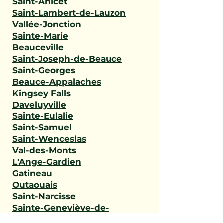
Saint-Anicet
Saint-Lambert-de-Lauzon
Vallée-Jonction
Sainte-Marie
Beauceville
Saint-Joseph-de-Beauce
Saint-Georges
Beauce-Appalaches
Kingsey Falls
Daveluyville
Sainte-Eulalie
Saint-Samuel
Saint-Wenceslas
Val-des-Monts
L'Ange-Gardien
Gatineau
Outaouais
Saint-Narcisse
Sainte-Geneviève-de-
Batiscan