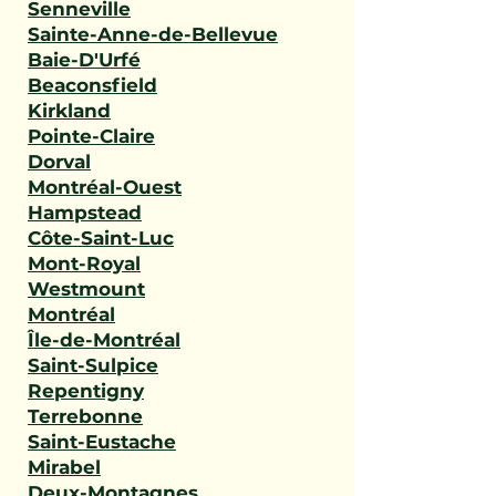
Senneville
Sainte-Anne-de-Bellevue
Baie-D'Urfé
Beaconsfield
Kirkland
Pointe-Claire
Dorval
Montréal-Ouest
Hampstead
Côte-Saint-Luc
Mont-Royal
Westmount
Montréal
Île-de-Montréal
Saint-Sulpice
Repentigny
Terrebonne
Saint-Eustache
Mirabel
Deux-Montagnes