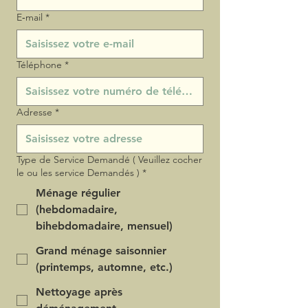
E‑mail
*
Téléphone
*
Adresse
*
Type de Service Demandé ( Veuillez cocher
le ou les service Demandés )
*
Ménage régulier
(hebdomadaire,
bihebdomadaire, mensuel)
Grand ménage saisonnier
(printemps, automne, etc.)
Nettoyage après