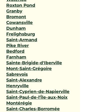
Roxton Pond
Granby
Bromont
Cowansville
Dunham
Frelighsburg
Saint-Armand
Pike River
Bedford
Farnham
Sainte-Brigide-d'Iberville
Mont-Saint-Grégoire
Sabrevois
Saint-Alexandre
Henryville
Saint-Cyprien-de-Napierville
Saint-Paul-de-l'Île-aux-Noix
Montérégie
Saint-Charles-Borromée