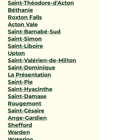
Saint-Théodore-d'Acton
Béthanie
Roxton Falls
Acton Vale
Saint-Barnabé-Sud
Saint-Simon
Saint-Liboire
Upton
Saint-Valérien-de-Milton
Saint-Dominique
La Présentation
Saint-Pie
Saint-Hyacinthe
Saint-Damase
Rougemont
Saint-Césaire
Ange-Gardien
Shefford
Warden
Waterloo