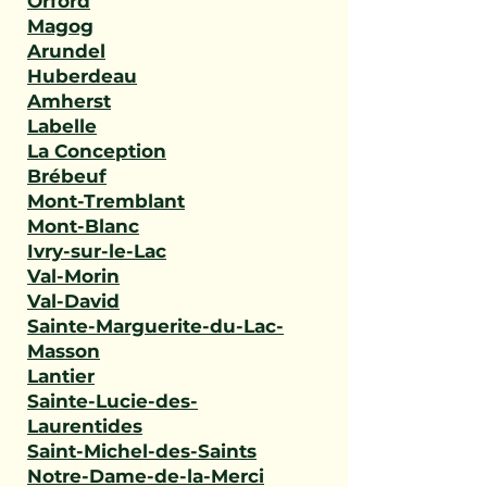
Orford
Magog
Arundel
Huberdeau
Amherst
Labelle
La Conception
Brébeuf
Mont-Tremblant
Mont-Blanc
Ivry-sur-le-Lac
Val-Morin
Val-David
Sainte-Marguerite-du-Lac-
Masson
Lantier
Sainte-Lucie-des-
Laurentides
Saint-Michel-des-Saints
Notre-Dame-de-la-Merci