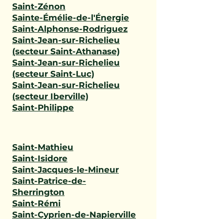
Saint-Zénon
Sainte-Émélie-de-l'Énergie
Saint-Alphonse-Rodriguez
Saint-Jean-sur-Richelieu
(secteur Saint-Athanase)
Saint-Jean-sur-Richelieu
(secteur Saint-Luc)
Saint-Jean-sur-Richelieu
(secteur Iberville)
Saint-Philippe
Saint-Mathieu
Saint-Isidore
Saint-Jacques-le-Mineur
Saint-Patrice-de-
Sherrington
Saint-Rémi
Saint-Cyprien-de-Napierville