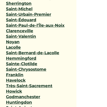
Sherrington
Saint-Michel
Saint-Urbain-Premier
Saint-Édouard
Saint-Paul-de-l'Île-aux-Noix
Clarenceville
Saint-Valentin
Noyan
Lacolle
Saint-Bernard-de-Lacolle
Hemmingford
Sainte-Clotilde
Saint-Chrysostome
Franklin
Havelock
Très-Saint-Sacrement
Howick
Godmanchester
Huntingdon