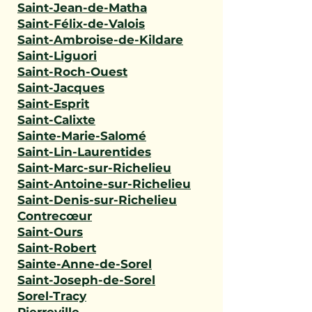
Saint-Jean-de-Matha
Saint-Félix-de-Valois
Saint-Ambroise-de-Kildare
Saint-Liguori
Saint-Roch-Ouest
Saint-Jacques
Saint-Esprit
Saint-Calixte
Sainte-Marie-Salomé
Saint-Lin-Laurentides
Saint-Marc-sur-Richelieu
Saint-Antoine-sur-Richelieu
Saint-Denis-sur-Richelieu
Contrecœur
Saint-Ours
Saint-Robert
Sainte-Anne-de-Sorel
Saint-Joseph-de-Sorel
Sorel-Tracy