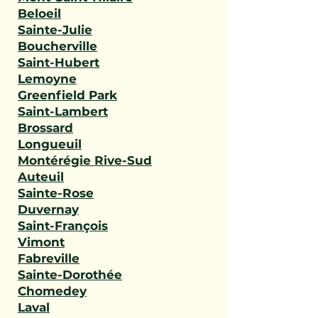
Beloeil
Sainte-Julie
Boucherville
Saint-Hubert
Lemoyne
Greenfield Park
Saint-Lambert
Brossard
Longueuil
Montérégie Rive-Sud
Auteuil
Sainte-Rose
Duvernay
Saint-François
Vimont
Fabreville
Sainte-Dorothée
Chomedey
Laval