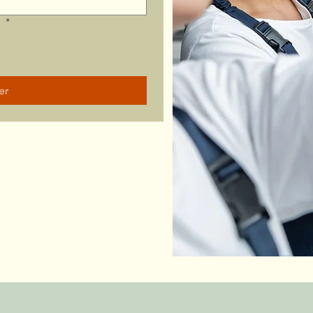
?
*
er