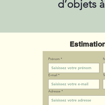
d’objets 
Estimation
Prénom
*
N
E‑mail
*
T
Adresse
*