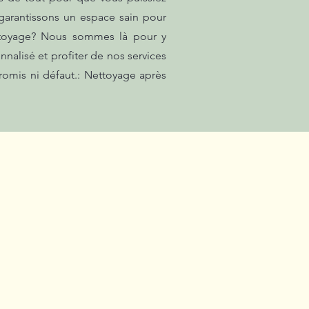
garantissons un espace sain pour
ettoyage? Nous sommes là pour y
nalisé et profiter de nos services
romis ni défaut.: Nettoyage après