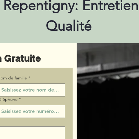
à Repentigny: Entretie
Qualité
 Gratuite
om de famille
*
éléphone
*