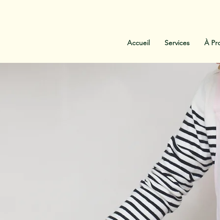
:
438-454-1303
Contactez-Nous
Accueil
Services
À Pr