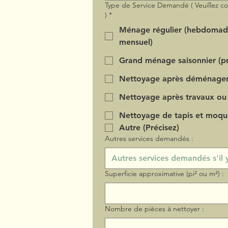
Type de Service Demandé ( Veuillez c
)
*
Ménage régulier (hebdomad
mensuel)
Grand ménage saisonnier (pr
Nettoyage après déménage
Nettoyage après travaux ou
Nettoyage de tapis et moqu
Autre (Précisez)
Autres services demandés :
Superficie approximative (pi² ou m²) :
Nombre de pièces à nettoyer :