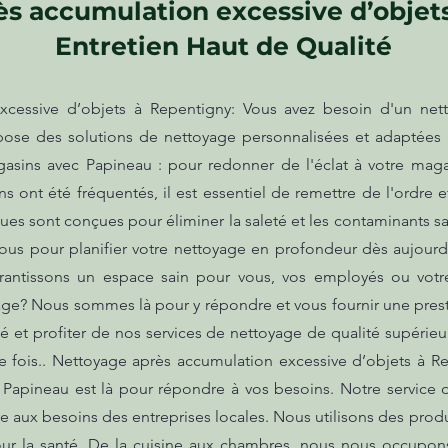
s accumulation excessive d’objet
Entretien Haut de Qualité
cessive d’objets à Repentigny: Vous avez besoin d'un nett
ose des solutions de nettoyage personnalisées et adaptées 
ins avec Papineau : pour redonner de l'éclat à votre maga
 ont été fréquentés, il est essentiel de remettre de l'ordre 
 sont conçues pour éliminer la saleté et les contaminants san
ous pour planifier votre nettoyage en profondeur dès aujourd'
rantissons un espace sain pour vous, vos employés ou votre
age? Nous sommes là pour y répondre et vous fournir une pres
é et profiter de nos services de nettoyage de qualité supérieur
e fois.. Nettoyage après accumulation excessive d’objets à R
 Papineau est là pour répondre à vos besoins. Notre service
re aux besoins des entreprises locales. Nous utilisons des pro
 pour la santé. De la cuisine aux chambres, nous nous occupo