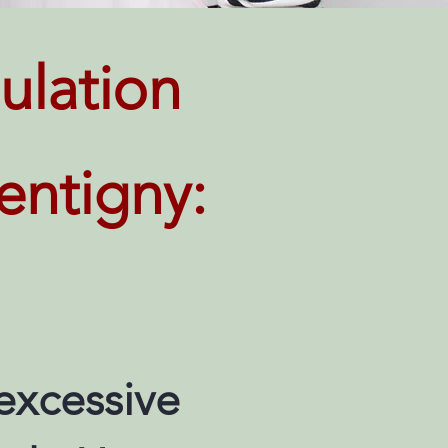
ulation
entigny:
excessive