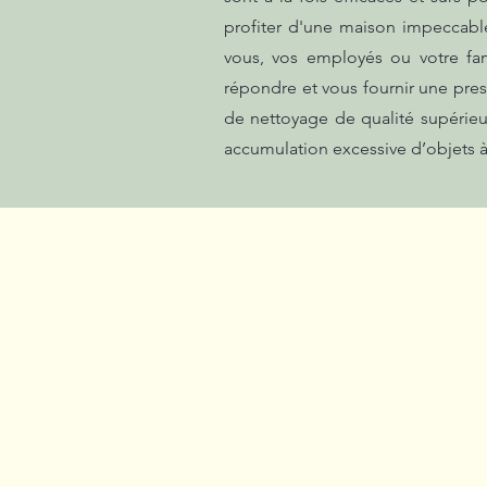
profiter d'une maison impeccabl
vous, vos employés ou votre fa
répondre et vous fournir une pres
de nettoyage de qualité supérieu
accumulation excessive d’objets 