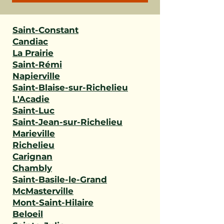
Saint-Constant
Candiac
La Prairie
Saint-Rémi
Napierville
Saint-Blaise-sur-Richelieu
L'Acadie
Saint-Luc
Saint-Jean-sur-Richelieu
Marieville
Richelieu
Carignan
Chambly
Saint-Basile-le-Grand
McMasterville
Mont-Saint-Hilaire
Beloeil