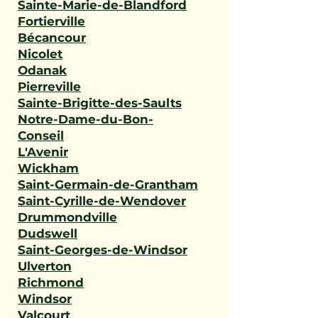
Sainte-Marie-de-Blandford
Fortierville
Bécancour
Nicolet
Odanak
Pierreville
Sainte-Brigitte-des-Saults
Notre-Dame-du-Bon-
Conseil
L'Avenir
Wickham
Saint-Germain-de-Grantham
Saint-Cyrille-de-Wendover
Drummondville
Dudswell
Saint-Georges-de-Windsor
Ulverton
Richmond
Windsor
Valcourt