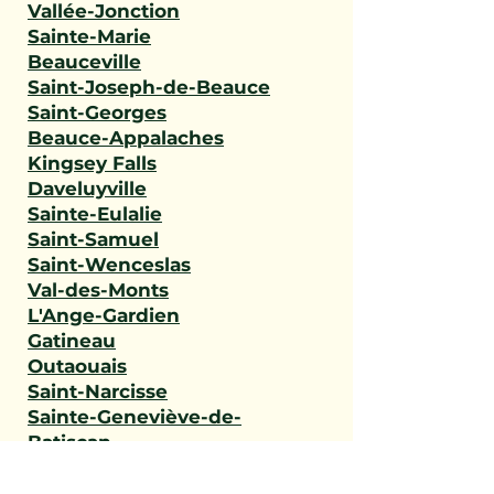
Vallée-Jonction
Sainte-Marie
Beauceville
Saint-Joseph-de-Beauce
Saint-Georges
Beauce-Appalaches
Kingsey Falls
Daveluyville
Sainte-Eulalie
Saint-Samuel
Saint-Wenceslas
Val-des-Monts
L'Ange-Gardien
Gatineau
Outaouais
Saint-Narcisse
Sainte-Geneviève-de-
Batiscan
Saint-Stanislas
Sainte-Anne-de-la-Pérade