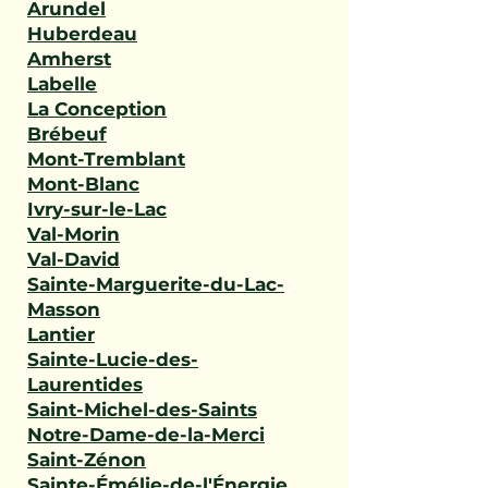
Arundel
Huberdeau
Amherst
Labelle
La Conception
Brébeuf
Mont-Tremblant
Mont-Blanc
Ivry-sur-le-Lac
Val-Morin
Val-David
Sainte-Marguerite-du-Lac-
Masson
Lantier
Sainte-Lucie-des-
Laurentides
Saint-Michel-des-Saints
Notre-Dame-de-la-Merci
Saint-Zénon
Sainte-Émélie-de-l'Énergie