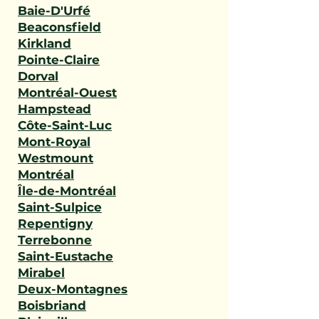
Baie-D'Urfé
Beaconsfield
Kirkland
Pointe-Claire
Dorval
Montréal-Ouest
Hampstead
Côte-Saint-Luc
Mont-Royal
Westmount
Montréal
Île-de-Montréal
Saint-Sulpice
Repentigny
Terrebonne
Saint-Eustache
Mirabel
Deux-Montagnes
Boisbriand