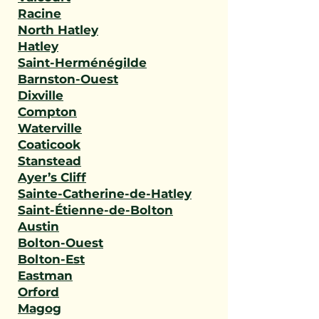
Racine
North Hatley
Hatley
Saint-Herménégilde
Barnston-Ouest
Dixville
Compton
Waterville
Coaticook
Stanstead
Ayer’s Cliff
Sainte-Catherine-de-Hatley
Saint-Étienne-de-Bolton
Austin
Bolton-Ouest
Bolton-Est
Eastman
Orford
Magog