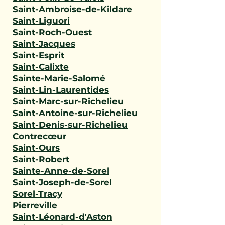
Saint-Ambroise-de-Kildare
Saint-Liguori
Saint-Roch-Ouest
Saint-Jacques
Saint-Esprit
Saint-Calixte
Sainte-Marie-Salomé
Saint-Lin-Laurentides
Saint-Marc-sur-Richelieu
Saint-Antoine-sur-Richelieu
Saint-Denis-sur-Richelieu
Contrecœur
Saint-Ours
Saint-Robert
Sainte-Anne-de-Sorel
Saint-Joseph-de-Sorel
Sorel-Tracy
Pierreville
Saint-Léonard-d'Aston