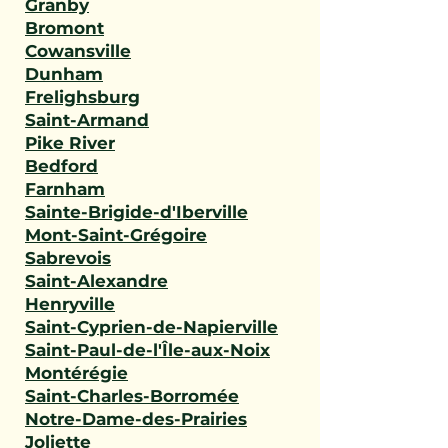
Granby
Bromont
Cowansville
Dunham
Frelighsburg
Saint-Armand
Pike River
Bedford
Farnham
Sainte-Brigide-d'Iberville
Mont-Saint-Grégoire
Sabrevois
Saint-Alexandre
Henryville
Saint-Cyprien-de-Napierville
Saint-Paul-de-l'Île-aux-Noix
Montérégie
Saint-Charles-Borromée
Notre-Dame-des-Prairies
Joliette