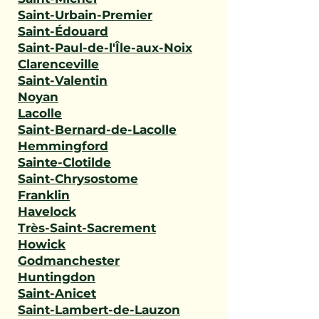
Saint-Urbain-Premier
Saint-Édouard
Saint-Paul-de-l'Île-aux-Noix
Clarenceville
Saint-Valentin
Noyan
Lacolle
Saint-Bernard-de-Lacolle
Hemmingford
Sainte-Clotilde
Saint-Chrysostome
Franklin
Havelock
Très-Saint-Sacrement
Howick
Godmanchester
Huntingdon
Saint-Anicet
Saint-Lambert-de-Lauzon