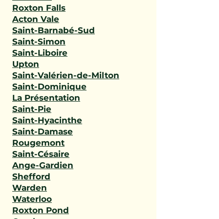
Roxton Falls
Acton Vale
Saint-Barnabé-Sud
Saint-Simon
Saint-Liboire
Upton
Saint-Valérien-de-Milton
Saint-Dominique
La Présentation
Saint-Pie
Saint-Hyacinthe
Saint-Damase
Rougemont
Saint-Césaire
Ange-Gardien
Shefford
Warden
Waterloo
Roxton Pond