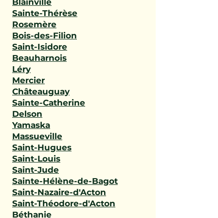
Blainville
Sainte-Thérèse
Rosemère
Bois-des-Filion
Saint-Isidore
Beauharnois
Léry
Mercier
Châteauguay
Sainte-Catherine
Delson
Yamaska
Massueville
Saint-Hugues
Saint-Louis
Saint-Jude
Sainte-Hélène-de-Bagot
Saint-Nazaire-d'Acton
Saint-Théodore-d'Acton
Béthanie