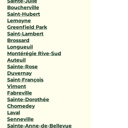
Sainte-Julie
Boucherville
Saint-Hubert
Lemoyne
Greenfield Park
Saint-Lambert
Brossard
Longueuil
Montérégie Rive-Sud
Auteuil
Sainte-Rose
Duvernay
Saint-François
Vimont
Fabreville
Sainte-Dorothée
Chomedey
Laval
Senneville
Sainte-Anne-de-Bellevue