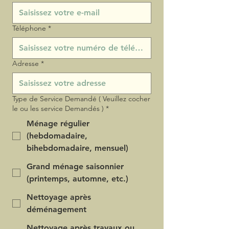
Téléphone
*
Adresse
*
Type de Service Demandé ( Veuillez cocher
le ou les service Demandés )
*
Ménage régulier
(hebdomadaire,
bihebdomadaire, mensuel)
Grand ménage saisonnier
(printemps, automne, etc.)
Nettoyage après
déménagement
Nettoyage après travaux ou