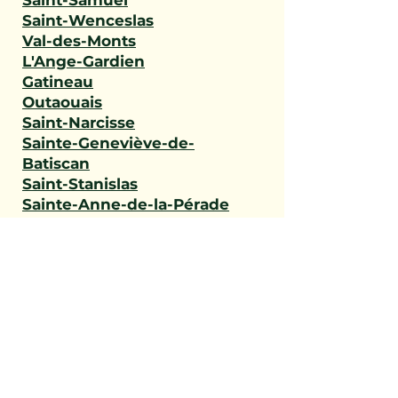
Saint-Samuel
Saint-Wenceslas
Val-des-Monts
L'Ange-Gardien
Gatineau
Outaouais
Saint-Narcisse
Sainte-Geneviève-de-
Batiscan
Saint-Stanislas
Sainte-Anne-de-la-Pérade
Batiscan
Champlain
Notre-Dame-du-Mont-
Carmel
Saint-Maurice
Shawinigan
Trois-Rivières
Mauricie
Saint-Victor