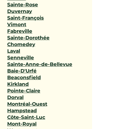
Sainte-Rose
Duvernay
Saint-François
Vimont
Fabreville
Sainte-Dorothée
Chomedey
Laval
Senneville
Sainte-Anne-de-Bellevue
Baie-D'Urfé
Beaconsfield
Kirkland
Pointe-Claire
Dorval
Montréal-Ouest
Hampstead
Côte-Saint-Luc
Mont-Royal