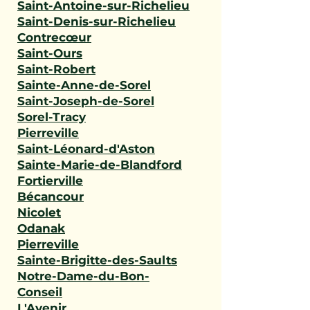
Saint-Antoine-sur-Richelieu
Saint-Denis-sur-Richelieu
Contrecœur
Saint-Ours
Saint-Robert
Sainte-Anne-de-Sorel
Saint-Joseph-de-Sorel
Sorel-Tracy
Pierreville
Saint-Léonard-d'Aston
Sainte-Marie-de-Blandford
Fortierville
Bécancour
Nicolet
Odanak
Pierreville
Sainte-Brigitte-des-Saults
Notre-Dame-du-Bon-
Conseil
L'Avenir