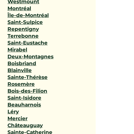
Westmount
Montréal
Île-de-Montréal
Saint-Sulpice
Repentigny
Terrebonne
Saint-Eustache
Mirabel
Deux-Montagnes
Boisbriand
Blainville
Sainte-Thérèse
Rosemère
Bois-des-Filion
Saint-Isidore
Beauharnois
Léry
Mercier
Châteauguay
Sainte-Catherine