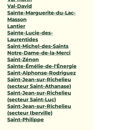
Val-David
Sainte-Marguerite-du-Lac-
Masson
Lantier
Sainte-Lucie-des-
Laurentides
Saint-Michel-des-Saints
Notre-Dame-de-la-Merci
Saint-Zénon
Sainte-Émélie-de-l'Énergie
Saint-Alphonse-Rodriguez
Saint-Jean-sur-Richelieu
(secteur Saint-Athanase)
Saint-Jean-sur-Richelieu
(secteur Saint-Luc)
Saint-Jean-sur-Richelieu
(secteur Iberville)
Saint-Philippe