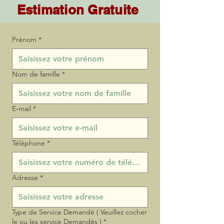
Estimation Gratuite
Prénom
*
Nom de famille
*
E‑mail
*
Téléphone
*
Adresse
*
Type de Service Demandé ( Veuillez cocher
le ou les service Demandés )
*