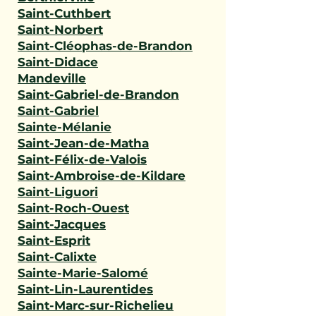
Saint-Cuthbert
Saint-Norbert
Saint-Cléophas-de-Brandon
Saint-Didace
Mandeville
Saint-Gabriel-de-Brandon
Saint-Gabriel
Sainte-Mélanie
Saint-Jean-de-Matha
Saint-Félix-de-Valois
Saint-Ambroise-de-Kildare
Saint-Liguori
Saint-Roch-Ouest
Saint-Jacques
Saint-Esprit
Saint-Calixte
Sainte-Marie-Salomé
Saint-Lin-Laurentides
Saint-Marc-sur-Richelieu