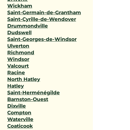
Wickham
Saint-Germain-de-Grantham
Saint-Cyrille-de-Wendover
Drummondville
Dudswell
Saint-Georges-de-Windsor
Ulverton
Richmond
Windsor
Valcourt
Racine
North Hatley
Hatley
Saint-Herménégilde
Barnston-Ouest
Dixville
Compton
Waterville
Coaticook