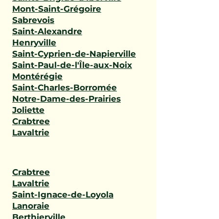
Mont-Saint-Grégoire
Sabrevois
Saint-Alexandre
Henryville
Saint-Cyprien-de-Napierville
Saint-Paul-de-l'Île-aux-Noix
Montérégie
Saint-Charles-Borromée
Notre-Dame-des-Prairies
Joliette
Crabtree
Lavaltrie
Crabtree
Lavaltrie
Saint-Ignace-de-Loyola
Lanoraie
Berthierville