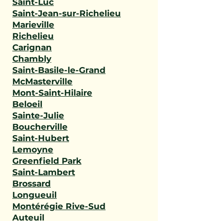
Saint-Luc
Saint-Jean-sur-Richelieu
Marieville
Richelieu
Carignan
Chambly
Saint-Basile-le-Grand
McMasterville
Mont-Saint-Hilaire
Beloeil
Sainte-Julie
Boucherville
Saint-Hubert
Lemoyne
Greenfield Park
Saint-Lambert
Brossard
Longueuil
Montérégie Rive-Sud
Auteuil