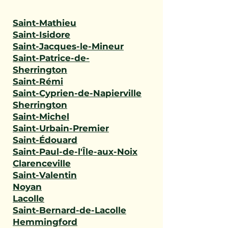
Saint-Mathieu
Saint-Isidore
Saint-Jacques-le-Mineur
Saint-Patrice-de-
Sherrington
Saint-Rémi
Saint-Cyprien-de-Napierville
Sherrington
Saint-Michel
Saint-Urbain-Premier
Saint-Édouard
Saint-Paul-de-l'Île-aux-Noix
Clarenceville
Saint-Valentin
Noyan
Lacolle
Saint-Bernard-de-Lacolle
Hemmingford