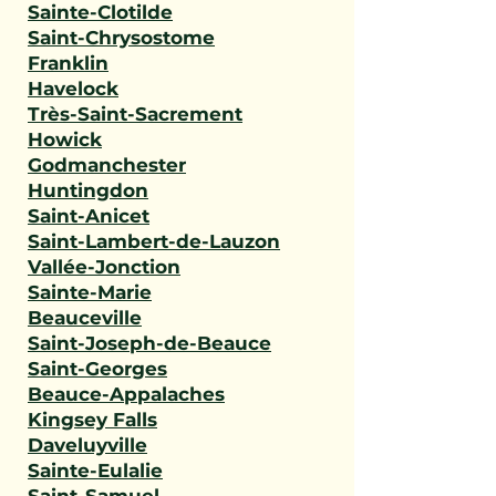
Sainte-Clotilde
Saint-Chrysostome
Franklin
Havelock
Très-Saint-Sacrement
Howick
Godmanchester
Huntingdon
Saint-Anicet
Saint-Lambert-de-Lauzon
Vallée-Jonction
Sainte-Marie
Beauceville
Saint-Joseph-de-Beauce
Saint-Georges
Beauce-Appalaches
Kingsey Falls
Daveluyville
Sainte-Eulalie