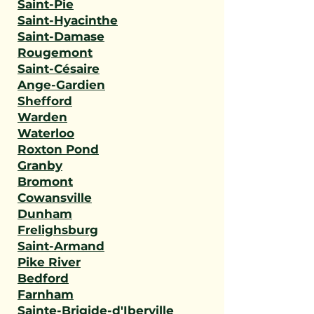
Saint-Pie
Saint-Hyacinthe
Saint-Damase
Rougemont
Saint-Césaire
Ange-Gardien
Shefford
Warden
Waterloo
Roxton Pond
Granby
Bromont
Cowansville
Dunham
Frelighsburg
Saint-Armand
Pike River
Bedford
Farnham
Sainte-Brigide-d'Iberville