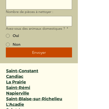
Nombre de pièces à nettoyer :
Avez-vous des animaux domestiques ?
*
Oui
Non
Envoyer
Saint-Constant
Candiac
La Prairie
Saint-Rémi
Napierville
Saint-Blaise-sur-Richelieu
L'Acadie