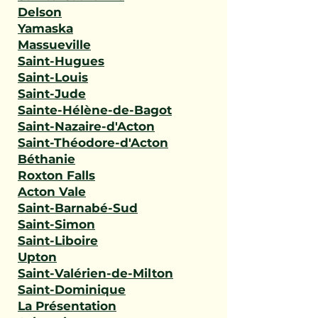
Delson
Yamaska
Massueville
Saint-Hugues
Saint-Louis
Saint-Jude
Sainte-Hélène-de-Bagot
Saint-Nazaire-d'Acton
Saint-Théodore-d'Acton
Béthanie
Roxton Falls
Acton Vale
Saint-Barnabé-Sud
Saint-Simon
Saint-Liboire
Upton
Saint-Valérien-de-Milton
Saint-Dominique
La Présentation