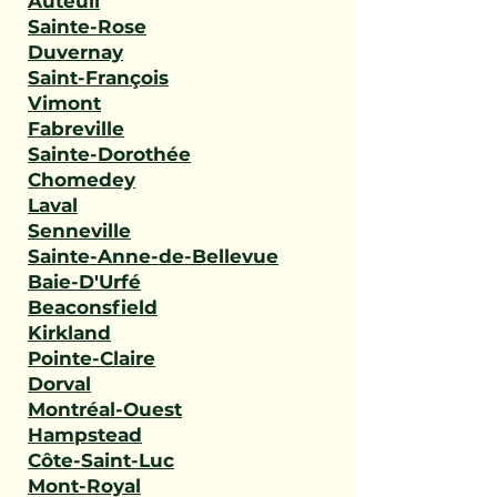
Auteuil
Sainte-Rose
Duvernay
Saint-François
Vimont
Fabreville
Sainte-Dorothée
Chomedey
Laval
Senneville
Sainte-Anne-de-Bellevue
Baie-D'Urfé
Beaconsfield
Kirkland
Pointe-Claire
Dorval
Montréal-Ouest
Hampstead
Côte-Saint-Luc
Mont-Royal