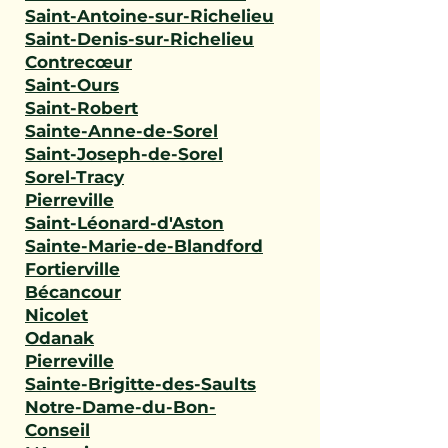
Saint-Antoine-sur-Richelieu
Saint-Denis-sur-Richelieu
Contrecœur
Saint-Ours
Saint-Robert
Sainte-Anne-de-Sorel
Saint-Joseph-de-Sorel
Sorel-Tracy
Pierreville
Saint-Léonard-d'Aston
Sainte-Marie-de-Blandford
Fortierville
Bécancour
Nicolet
Odanak
Pierreville
Sainte-Brigitte-des-Saults
Notre-Dame-du-Bon-
Conseil