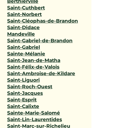
Berthierville
Saint-Cuthbert
Saint-Norbert
Saint-Cléophas-de-Brandon
Saint-Didace
Mandeville
Saint-Gabriel-de-Brandon
Saint-Gabriel
Sainte-Mélanie
Saint-Jean-de-Matha
Saint-Félix-de-Valois
Saint-Ambroise-de-Kildare
Saint-Liguori
Saint-Roch-Ouest
Saint-Jacques
Saint-Esprit
Saint-Calixte
Sainte-Marie-Salomé
Saint-Lin-Laurentides
Saint-Marc-sur-Richelieu