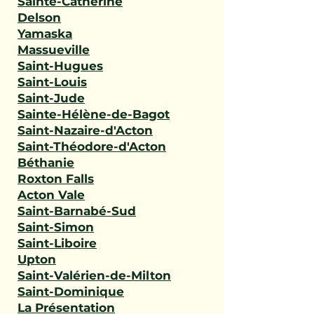
Sainte-Catherine
Delson
Yamaska
Massueville
Saint-Hugues
Saint-Louis
Saint-Jude
Sainte-Hélène-de-Bagot
Saint-Nazaire-d'Acton
Saint-Théodore-d'Acton
Béthanie
Roxton Falls
Acton Vale
Saint-Barnabé-Sud
Saint-Simon
Saint-Liboire
Upton
Saint-Valérien-de-Milton
Saint-Dominique
La Présentation