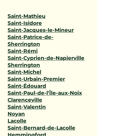
Saint-Mathieu
Saint-Isidore
Saint-Jacques-le-Mineur
Saint-Patrice-de-
Sherrington
Saint-Rémi
Saint-Cyprien-de-Napierville
Sherrington
Saint-Michel
Saint-Urbain-Premier
Saint-Édouard
Saint-Paul-de-l'Île-aux-Noix
Clarenceville
Saint-Valentin
Noyan
Lacolle
Saint-Bernard-de-Lacolle
Hemmingford