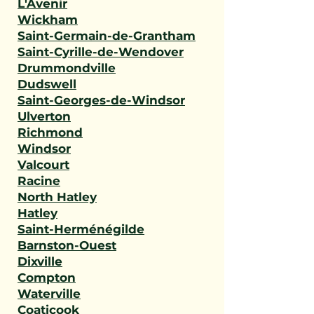
L'Avenir
Wickham
Saint-Germain-de-Grantham
Saint-Cyrille-de-Wendover
Drummondville
Dudswell
Saint-Georges-de-Windsor
Ulverton
Richmond
Windsor
Valcourt
Racine
North Hatley
Hatley
Saint-Herménégilde
Barnston-Ouest
Dixville
Compton
Waterville
Coaticook