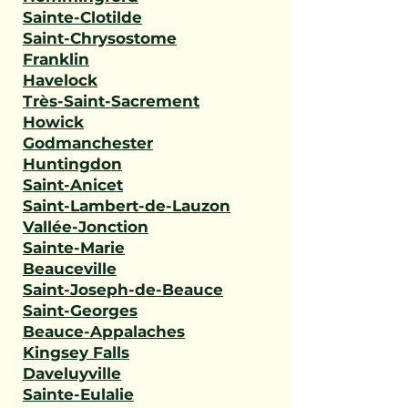
Sainte-Clotilde
Saint-Chrysostome
Franklin
Havelock
Très-Saint-Sacrement
Howick
Godmanchester
Huntingdon
Saint-Anicet
Saint-Lambert-de-Lauzon
Vallée-Jonction
Sainte-Marie
Beauceville
Saint-Joseph-de-Beauce
Saint-Georges
Beauce-Appalaches
Kingsey Falls
Daveluyville
Sainte-Eulalie