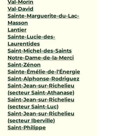
Val-Morin
Val-David
Sainte-Marguerite-du-Lac-
Masson
Lantier
Sainte-Lucie-des-
Laurentides
Saint-Michel-des-Saints
Notre-Dame-de-la-Merci
Saint-Zénon
Sainte-Émélie-de-l'Énergie
Saint-Alphonse-Rodriguez
Saint-Jean-sur-Richelieu
(secteur Saint-Athanase)
Saint-Jean-sur-Richelieu
(secteur Saint-Luc)
Saint-Jean-sur-Richelieu
(secteur Iberville)
Saint-Philippe