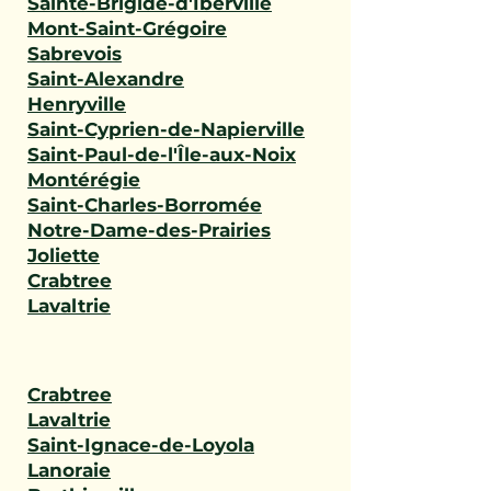
Sainte-Brigide-d'Iberville
Mont-Saint-Grégoire
Sabrevois
Saint-Alexandre
Henryville
Saint-Cyprien-de-Napierville
Saint-Paul-de-l'Île-aux-Noix
Montérégie
Saint-Charles-Borromée
Notre-Dame-des-Prairies
Joliette
Crabtree
Lavaltrie
Crabtree
Lavaltrie
Saint-Ignace-de-Loyola
Lanoraie