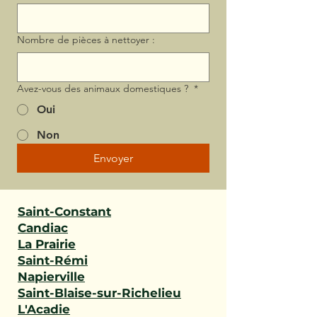
Nombre de pièces à nettoyer :
Avez-vous des animaux domestiques ?
*
Oui
Non
Envoyer
Saint-Constant
Candiac
La Prairie
Saint-Rémi
Napierville
Saint-Blaise-sur-Richelieu
L'Acadie