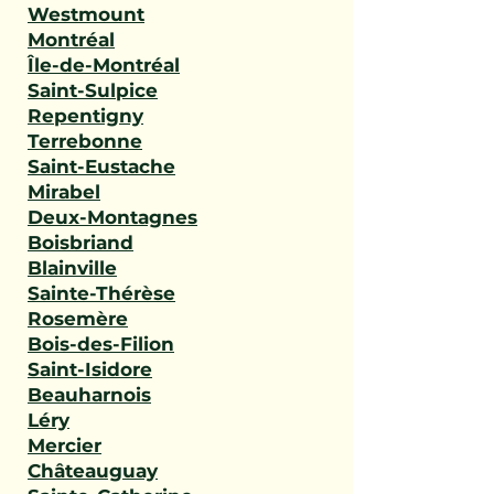
Westmount
Montréal
Île-de-Montréal
Saint-Sulpice
Repentigny
Terrebonne
Saint-Eustache
Mirabel
Deux-Montagnes
Boisbriand
Blainville
Sainte-Thérèse
Rosemère
Bois-des-Filion
Saint-Isidore
Beauharnois
Léry
Mercier
Châteauguay