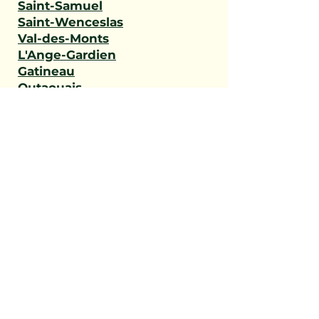
Saint-Samuel
Saint-Wenceslas
Val-des-Monts
L'Ange-Gardien
Gatineau
Outaouais
Saint-Narcisse
Sainte-Geneviève-de-
Batiscan
Saint-Stanislas
Sainte-Anne-de-la-Pérade
Batiscan
Champlain
Notre-Dame-du-Mont-
Carmel
Saint-Maurice
Shawinigan
Trois-Rivières
Mauricie
Saint-Victor