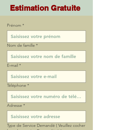
Estimation Gratuite
Prénom
*
Nom de famille
*
E‑mail
*
Téléphone
*
Adresse
*
Type de Service Demandé ( Veuillez cocher