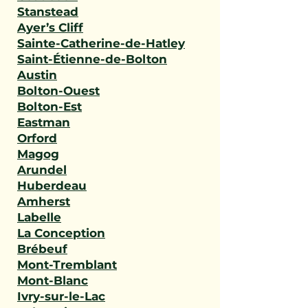
Stanstead
Ayer’s Cliff
Sainte-Catherine-de-Hatley
Saint-Étienne-de-Bolton
Austin
Bolton-Ouest
Bolton-Est
Eastman
Orford
Magog
Arundel
Huberdeau
Amherst
Labelle
La Conception
Brébeuf
Mont-Tremblant
Mont-Blanc
Ivry-sur-le-Lac