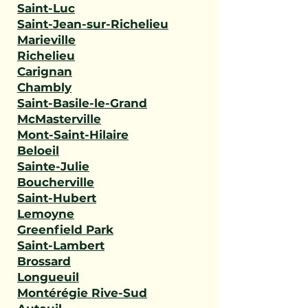
Saint-Luc
Saint-Jean-sur-Richelieu
Marieville
Richelieu
Carignan
Chambly
Saint-Basile-le-Grand
McMasterville
Mont-Saint-Hilaire
Beloeil
Sainte-Julie
Boucherville
Saint-Hubert
Lemoyne
Greenfield Park
Saint-Lambert
Brossard
Longueuil
Montérégie Rive-Sud