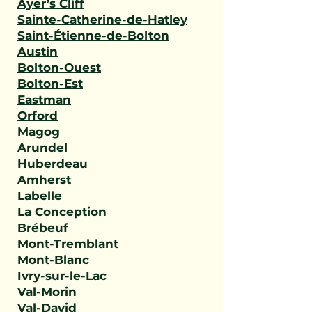
Ayer’s Cliff
Sainte-Catherine-de-Hatley
Saint-Étienne-de-Bolton
Austin
Bolton-Ouest
Bolton-Est
Eastman
Orford
Magog
Arundel
Huberdeau
Amherst
Labelle
La Conception
Brébeuf
Mont-Tremblant
Mont-Blanc
Ivry-sur-le-Lac
Val-Morin
Val-David