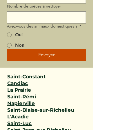
Nombre de pièces à nettoyer :
Avez-vous des animaux domestiques ?
*
Oui
Non
Envoyer
Saint-Constant
Candiac
La Prairie
Saint-Rémi
Napierville
Saint-Blaise-sur-Richelieu
L'Acadie
Saint-Luc