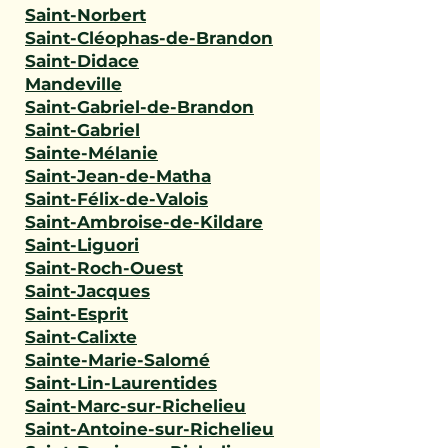
Saint-Norbert
Saint-Cléophas-de-Brandon
Saint-Didace
Mandeville
Saint-Gabriel-de-Brandon
Saint-Gabriel
Sainte-Mélanie
Saint-Jean-de-Matha
Saint-Félix-de-Valois
Saint-Ambroise-de-Kildare
Saint-Liguori
Saint-Roch-Ouest
Saint-Jacques
Saint-Esprit
Saint-Calixte
Sainte-Marie-Salomé
Saint-Lin-Laurentides
Saint-Marc-sur-Richelieu
Saint-Antoine-sur-Richelieu