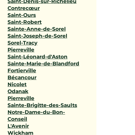
Saint-Denis-sur-Richelieu
Contrecœur
Saint-Ours
Saint-Robert
Sainte-Anne-de-Sorel
Saint-Joseph-de-Sorel
Sorel-Tracy
Pierreville
Saint-Léonard-d'Aston
Sainte-Marie-de-Blandford
Fortierville
Bécancour
Nicolet
Odanak
Pierreville
Sainte-Brigitte-des-Saults
Notre-Dame-du-Bon-
Conseil
L'Avenir
Wickham