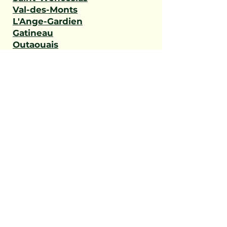
Val-des-Monts
L'Ange-Gardien
Gatineau
Outaouais
Saint-Narcisse
Sainte-Geneviève-de-
Batiscan
Saint-Stanislas
Sainte-Anne-de-la-Pérade
Batiscan
Champlain
Notre-Dame-du-Mont-
Carmel
Saint-Maurice
Shawinigan
Trois-Rivières
Mauricie
Saint-Victor
Saint-Éphrem-de-Beauce