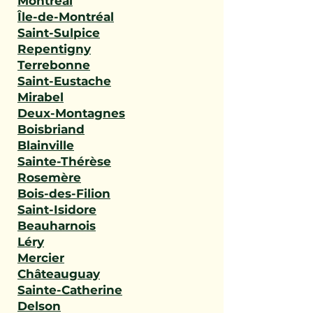
Montréal
Île-de-Montréal
Saint-Sulpice
Repentigny
Terrebonne
Saint-Eustache
Mirabel
Deux-Montagnes
Boisbriand
Blainville
Sainte-Thérèse
Rosemère
Bois-des-Filion
Saint-Isidore
Beauharnois
Léry
Mercier
Châteauguay
Sainte-Catherine
Delson