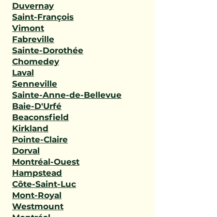
Duvernay
Saint-François
Vimont
Fabreville
Sainte-Dorothée
Chomedey
Laval
Senneville
Sainte-Anne-de-Bellevue
Baie-D'Urfé
Beaconsfield
Kirkland
Pointe-Claire
Dorval
Montréal-Ouest
Hampstead
Côte-Saint-Luc
Mont-Royal
Westmount