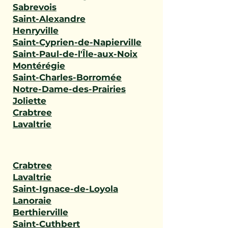
Sabrevois
Saint-Alexandre
Henryville
Saint-Cyprien-de-Napierville
Saint-Paul-de-l'Île-aux-Noix
Montérégie
Saint-Charles-Borromée
Notre-Dame-des-Prairies
Joliette
Crabtree
Lavaltrie
Crabtree
Lavaltrie
Saint-Ignace-de-Loyola
Lanoraie
Berthierville
Saint-Cuthbert