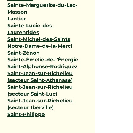
Sainte-Marguerite-du-Lac-
Masson
Lantier
Sainte-Lucie-des-
Laurentides
Saint-Michel-des-Saints
Notre-Dame-de-la-Merci
Saint-Zénon
Sainte-Émélie-de-l'Énergie
Saint-Alphonse-Rodriguez
Saint-Jean-sur-Richelieu
(secteur Saint-Athanase)
Saint-Jean-sur-Richelieu
(secteur Saint-Luc)
Saint-Jean-sur-Richelieu
(secteur Iberville)
Saint-Philippe