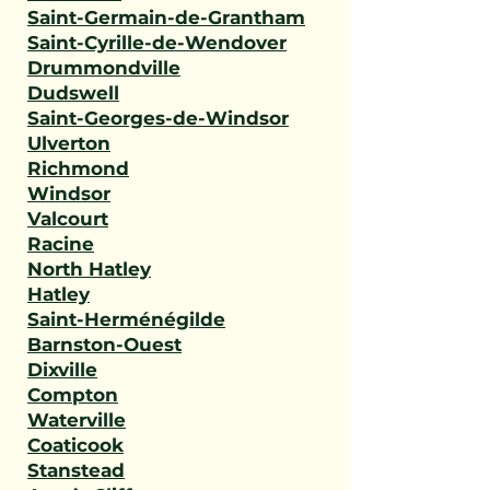
Saint-Germain-de-Grantham
Saint-Cyrille-de-Wendover
Drummondville
Dudswell
Saint-Georges-de-Windsor
Ulverton
Richmond
Windsor
Valcourt
Racine
North Hatley
Hatley
Saint-Herménégilde
Barnston-Ouest
Dixville
Compton
Waterville
Coaticook
Stanstead