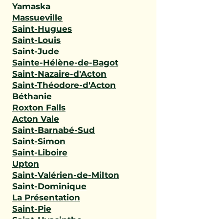
Yamaska
Massueville
Saint-Hugues
Saint-Louis
Saint-Jude
Sainte-Hélène-de-Bagot
Saint-Nazaire-d'Acton
Saint-Théodore-d'Acton
Béthanie
Roxton Falls
Acton Vale
Saint-Barnabé-Sud
Saint-Simon
Saint-Liboire
Upton
Saint-Valérien-de-Milton
Saint-Dominique
La Présentation
Saint-Pie