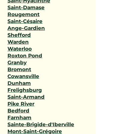
Saint-Hyacinthe
Saint-Damase
Rougemont
Saint-Césaire
Ange-Gardien
Shefford
Warden
Waterloo
Roxton Pond
Granby
Bromont
Cowansville
Dunham
Frelighsburg
Saint-Armand
Pike River
Bedford
Farnham
Sainte-Brigide-d'Iberville
Mont-Saint-Grégoire