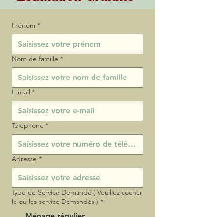
Prénom
*
Nom de famille
*
E‑mail
*
Téléphone
*
Adresse
*
Type de Service Demandé ( Veuillez cocher
le ou les service Demandés )
*
Ménage régulier