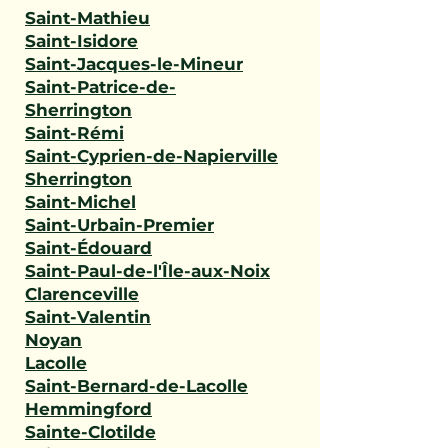
Saint-Mathieu
Saint-Isidore
Saint-Jacques-le-Mineur
Saint-Patrice-de-
Sherrington
Saint-Rémi
Saint-Cyprien-de-Napierville
Sherrington
Saint-Michel
Saint-Urbain-Premier
Saint-Édouard
Saint-Paul-de-l'Île-aux-Noix
Clarenceville
Saint-Valentin
Noyan
Lacolle
Saint-Bernard-de-Lacolle
Hemmingford
Sainte-Clotilde