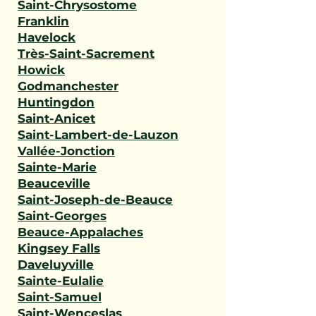
Saint-Chrysostome
Franklin
Havelock
Très-Saint-Sacrement
Howick
Godmanchester
Huntingdon
Saint-Anicet
Saint-Lambert-de-Lauzon
Vallée-Jonction
Sainte-Marie
Beauceville
Saint-Joseph-de-Beauce
Saint-Georges
Beauce-Appalaches
Kingsey Falls
Daveluyville
Sainte-Eulalie
Saint-Samuel
Saint-Wenceslas