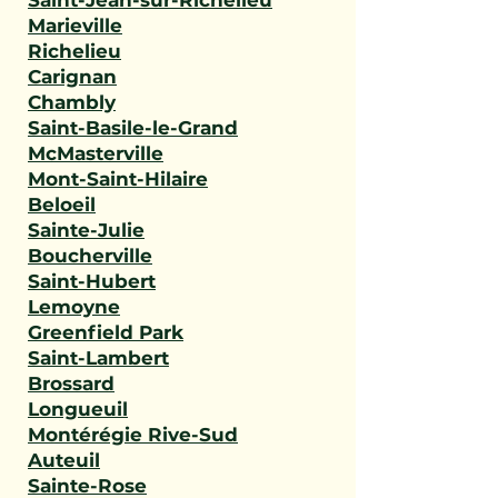
Saint-Jean-sur-Richelieu
Marieville
Richelieu
Carignan
Chambly
Saint-Basile-le-Grand
McMasterville
Mont-Saint-Hilaire
Beloeil
Sainte-Julie
Boucherville
Saint-Hubert
Lemoyne
Greenfield Park
Saint-Lambert
Brossard
Longueuil
Montérégie Rive-Sud
Auteuil
Sainte-Rose