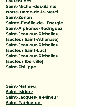
Laurentides
Saint-Michel-des-Saints
Notre-Dame-de-la-Merci
Saint-Zénon
Sainte-Émélie-de-l'Énergie
Saint-Alphonse-Rodriguez
Saint-Jean-sur-Richelieu
(secteur Saint-Athanase)
Saint-Jean-sur-Richelieu
(secteur Saint-Luc)
Saint-Jean-sur-Richelieu
(secteur Iberville)
Saint-Philippe
Saint-Mathieu
Saint-Isidore
Saint-Jacques-le-Mineur
Saint-Patrice-de-