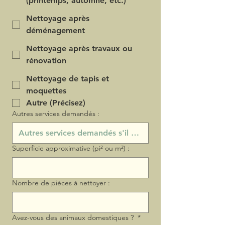
(printemps, automne, etc.)
Nettoyage après
déménagement
Nettoyage après travaux ou
rénovation
Nettoyage de tapis et
moquettes
Autre (Précisez)
Autres services demandés :
Superficie approximative (pi² ou m²) :
Nombre de pièces à nettoyer :
Avez-vous des animaux domestiques ?
*