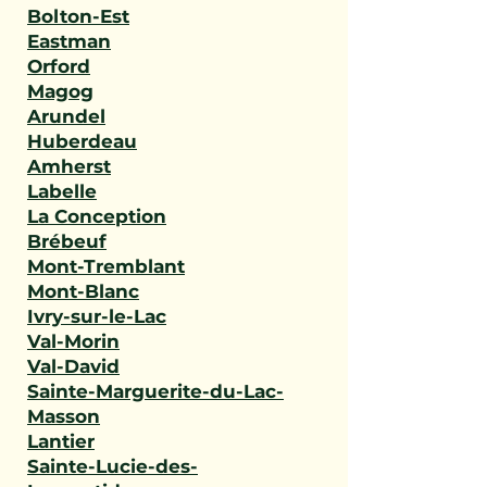
Bolton-Est
Eastman
Orford
Magog
Arundel
Huberdeau
Amherst
Labelle
La Conception
Brébeuf
Mont-Tremblant
Mont-Blanc
Ivry-sur-le-Lac
Val-Morin
Val-David
Sainte-Marguerite-du-Lac-
Masson
Lantier
Sainte-Lucie-des-