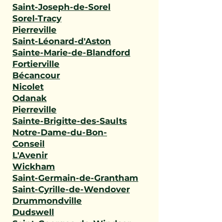
Saint-Joseph-de-Sorel
Sorel-Tracy
Pierreville
Saint-Léonard-d'Aston
Sainte-Marie-de-Blandford
Fortierville
Bécancour
Nicolet
Odanak
Pierreville
Sainte-Brigitte-des-Saults
Notre-Dame-du-Bon-
Conseil
L'Avenir
Wickham
Saint-Germain-de-Grantham
Saint-Cyrille-de-Wendover
Drummondville
Dudswell