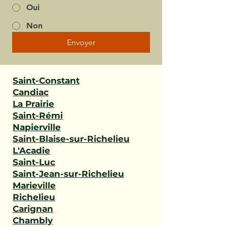
Oui
Non
Envoyer
Saint-Constant
Candiac
La Prairie
Saint-Rémi
Napierville
Saint-Blaise-sur-Richelieu
L'Acadie
Saint-Luc
Saint-Jean-sur-Richelieu
Marieville
Richelieu
Carignan
Chambly