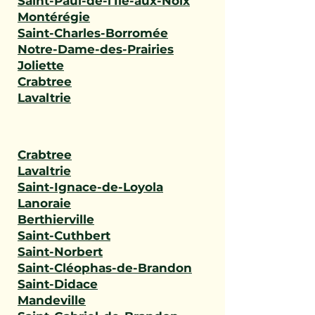
Saint-Paul-de-l'Île-aux-Noix
Montérégie
Saint-Charles-Borromée
Notre-Dame-des-Prairies
Joliette
Crabtree
Lavaltrie
Crabtree
Lavaltrie
Saint-Ignace-de-Loyola
Lanoraie
Berthierville
Saint-Cuthbert
Saint-Norbert
Saint-Cléophas-de-Brandon
Saint-Didace
Mandeville