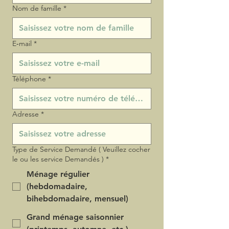
Nom de famille
*
E‑mail
*
Téléphone
*
Adresse
*
Type de Service Demandé ( Veuillez cocher
le ou les service Demandés )
*
Ménage régulier
(hebdomadaire,
bihebdomadaire, mensuel)
Grand ménage saisonnier