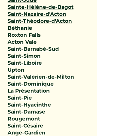
Saint-Jude
Sainte-Hélène-de-Bagot
Saint-Nazaire-d'Acton
Saint-Théodore-d'Acton
Béthanie
Roxton Falls
Acton Vale
Saint-Barnabé-Sud
Saint-Simon
Saint-Liboire
Upton
Saint-Valérien-de-Milton
Saint-Dominique
La Présentation
Saint-Pie
Saint-Hyacinthe
Saint-Damase
Rougemont
Saint-Césaire
Ange-Gardien