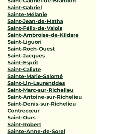
Saint-Gabriel-de-Brandon
Saint-Gabriel
Sainte-Mélanie
Saint-Jean-de-Matha
Saint-Félix-de-Valois
Saint-Ambroise-de-Kildare
Saint-Liguori
Saint-Roch-Ouest
Saint-Jacques
Saint-Esprit
Saint-Calixte
Sainte-Marie-Salomé
Saint-Lin-Laurentides
Saint-Marc-sur-Richelieu
Saint-Antoine-sur-Richelieu
Saint-Denis-sur-Richelieu
Contrecœur
Saint-Ours
Saint-Robert
Sainte-Anne-de-Sorel