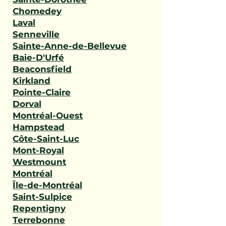
Chomedey
Laval
Senneville
Sainte-Anne-de-Bellevue
Baie-D'Urfé
Beaconsfield
Kirkland
Pointe-Claire
Dorval
Montréal-Ouest
Hampstead
Côte-Saint-Luc
Mont-Royal
Westmount
Montréal
Île-de-Montréal
Saint-Sulpice
Repentigny
Terrebonne