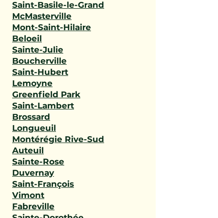
Saint-Basile-le-Grand
McMasterville
Mont-Saint-Hilaire
Beloeil
Sainte-Julie
Boucherville
Saint-Hubert
Lemoyne
Greenfield Park
Saint-Lambert
Brossard
Longueuil
Montérégie Rive-Sud
Auteuil
Sainte-Rose
Duvernay
Saint-François
Vimont
Fabreville
Sainte-Dorothée