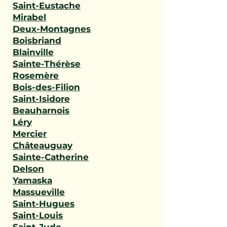
Saint-Eustache
Mirabel
Deux-Montagnes
Boisbriand
Blainville
Sainte-Thérèse
Rosemère
Bois-des-Filion
Saint-Isidore
Beauharnois
Léry
Mercier
Châteauguay
Sainte-Catherine
Delson
Yamaska
Massueville
Saint-Hugues
Saint-Louis