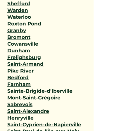
Shefford
Warden
Waterloo
Roxton Pond
Granby
Bromont
Cowansville
Dunham
Frelighsburg
Saint-Armand
Pike River
Bedford
Farnham
Sainte-Brigide-d'Iberville
Mont-Saint-Grégoire
Sabrevois
Saint-Alexandre
Henryville
Saint-Cyprien-de-Napierville