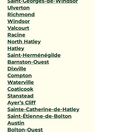
Saint-Georges-de-Windsor
Ulverton
Richmond
Windsor
Valcourt
Racine
North Hatley
Hatley
Saint-Herménégilde
Barnston-Ouest
Dixville
Compton
Waterville
Coaticook
Stanstead
Ayer’s Cliff
Sainte-Catherine-de-Hatley
Saint-Étienne-de-Bolton
Austin
Bolton-Ouest