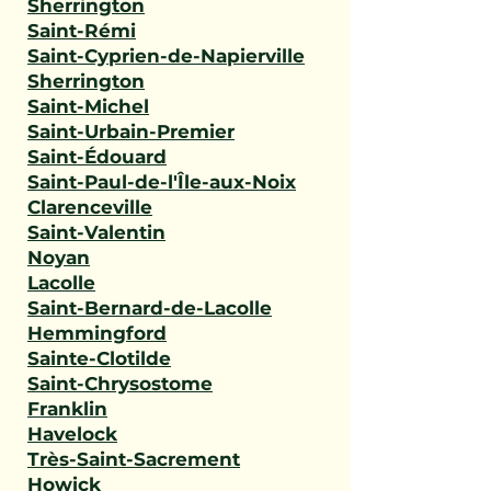
Sherrington
Saint-Rémi
Saint-Cyprien-de-Napierville
Sherrington
Saint-Michel
Saint-Urbain-Premier
Saint-Édouard
Saint-Paul-de-l'Île-aux-Noix
Clarenceville
Saint-Valentin
Noyan
Lacolle
Saint-Bernard-de-Lacolle
Hemmingford
Sainte-Clotilde
Saint-Chrysostome
Franklin
Havelock
Très-Saint-Sacrement
Howick