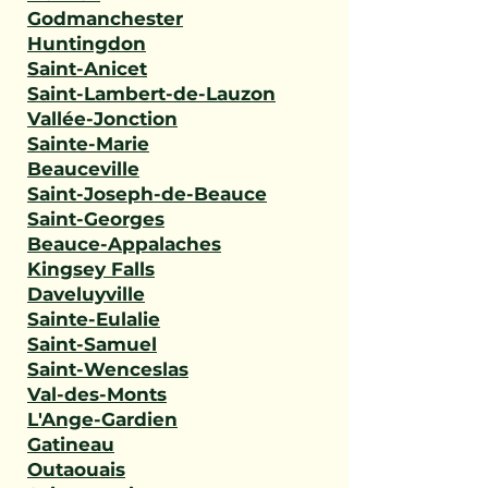
Godmanchester
Huntingdon
Saint-Anicet
Saint-Lambert-de-Lauzon
Vallée-Jonction
Sainte-Marie
Beauceville
Saint-Joseph-de-Beauce
Saint-Georges
Beauce-Appalaches
Kingsey Falls
Daveluyville
Sainte-Eulalie
Saint-Samuel
Saint-Wenceslas
Val-des-Monts
L'Ange-Gardien
Gatineau
Outaouais