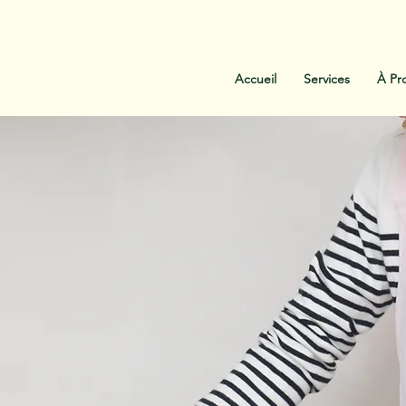
:
438-454-1303
Contactez-Nous
Accueil
Services
À Pr