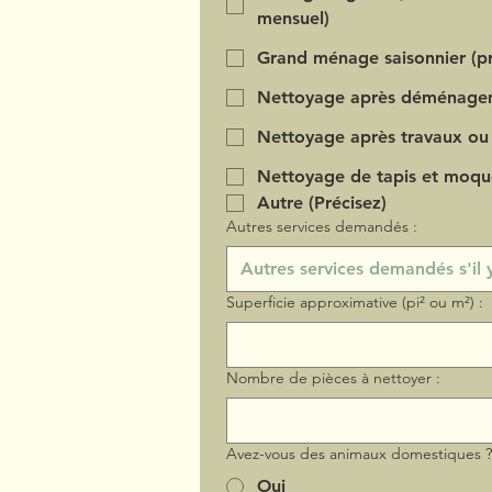
mensuel)
Grand ménage saisonnier (pr
Nettoyage après déménage
Nettoyage après travaux ou
Nettoyage de tapis et moqu
Autre (Précisez)
Autres services demandés :
Superficie approximative (pi² ou m²) :
Nombre de pièces à nettoyer :
Avez-vous des animaux domestiques 
Oui