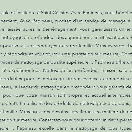
le et insalubre à Saint-Césaire: Avec Papineau, vous bénéfici
onnement. Avec Papineau, profitez d'un service de ménage à
ière laissée après le déménagement, vous garantissant un e
 nettoyage en profondeur dès aujourd'hui!. En utilisant des p
n pour vous, vos employés ou votre famille. Vous avez des b
y répondre et vous fournir une prestation sur mesure. Cont
ervices de nettoyage de qualité supérieure !. Papineau offre u
 et expérimentée.. Nettoyage en profondeur maison sale et 
 abordables pour le nettoyage de vos espaces commerciaux 
ineau, le leader du nettoyage en profondeur, vous garantit des
e pour que votre maison soit propre et accueillante aprè
 gratuit!. En utilisant des produits de nettoyage écologiques
e famille. Vous avez des besoins spécifiques en matière de 
tation sur mesure. Contactez-nous pour obtenir un devis person
eure !. Papineau excelle dans le nettoyage de tous types d