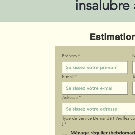
insalubre
Estimation
Prénom
*
N
E‑mail
*
T
Adresse
*
Type de Service Demandé ( Veuillez c
)
*
Ménage régulier (hebdomad