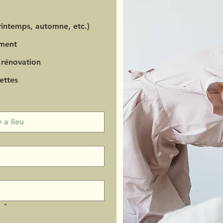
intemps, automne, etc.)
ment
 rénovation
ettes
?
*