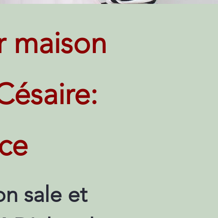
r maison
Césaire:
ice
n sale et