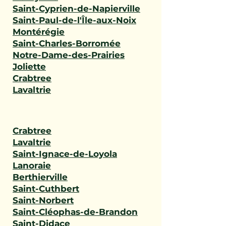
Saint-Cyprien-de-Napierville
Saint-Paul-de-l'Île-aux-Noix
Montérégie
Saint-Charles-Borromée
Notre-Dame-des-Prairies
Joliette
Crabtree
Lavaltrie
Crabtree
Lavaltrie
Saint-Ignace-de-Loyola
Lanoraie
Berthierville
Saint-Cuthbert
Saint-Norbert
Saint-Cléophas-de-Brandon
Saint-Didace