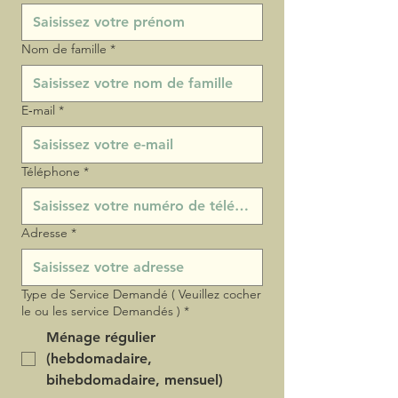
Nom de famille
*
E‑mail
*
Téléphone
*
Adresse
*
Type de Service Demandé ( Veuillez cocher
le ou les service Demandés )
*
Ménage régulier
(hebdomadaire,
bihebdomadaire, mensuel)