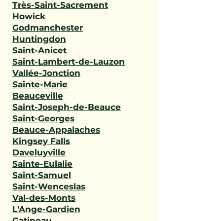
Très-Saint-Sacrement
Howick
Godmanchester
Huntingdon
Saint-Anicet
Saint-Lambert-de-Lauzon
Vallée-Jonction
Sainte-Marie
Beauceville
Saint-Joseph-de-Beauce
Saint-Georges
Beauce-Appalaches
Kingsey Falls
Daveluyville
Sainte-Eulalie
Saint-Samuel
Saint-Wenceslas
Val-des-Monts
L'Ange-Gardien
Gatineau