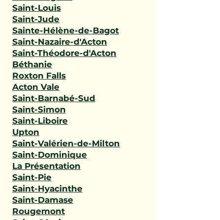
Saint-Louis
Saint-Jude
Sainte-Hélène-de-Bagot
Saint-Nazaire-d'Acton
Saint-Théodore-d'Acton
Béthanie
Roxton Falls
Acton Vale
Saint-Barnabé-Sud
Saint-Simon
Saint-Liboire
Upton
Saint-Valérien-de-Milton
Saint-Dominique
La Présentation
Saint-Pie
Saint-Hyacinthe
Saint-Damase
Rougemont