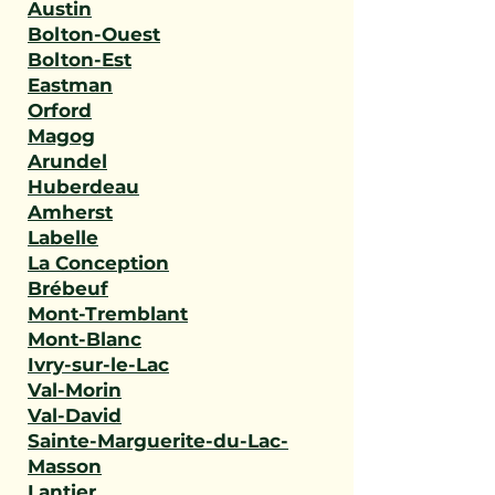
Austin
Bolton-Ouest
Bolton-Est
Eastman
Orford
Magog
Arundel
Huberdeau
Amherst
Labelle
La Conception
Brébeuf
Mont-Tremblant
Mont-Blanc
Ivry-sur-le-Lac
Val-Morin
Val-David
Sainte-Marguerite-du-Lac-
Masson
Lantier