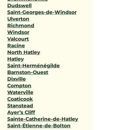
Dudswell
Saint-Georges-de-Windsor
Ulverton
Richmond
Windsor
Valcourt
Racine
North Hatley
Hatley
Saint-Herménégilde
Barnston-Ouest
Dixville
Compton
Waterville
Coaticook
Stanstead
Ayer’s Cliff
Sainte-Catherine-de-Hatley
Saint-Étienne-de-Bolton