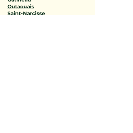
Outaouais
Saint-Narcisse
Sainte-Geneviève-de-
Batiscan
Saint-Stanislas
Sainte-Anne-de-la-Pérade
Batiscan
Champlain
Notre-Dame-du-Mont-
Carmel
Saint-Maurice
Shawinigan
Trois-Rivières
Mauricie
Saint-Victor
Saint-Éphrem-de-Beauce
Sainte-Rose-de-Watford
Saint-Côme-Linière
Saint-Martin