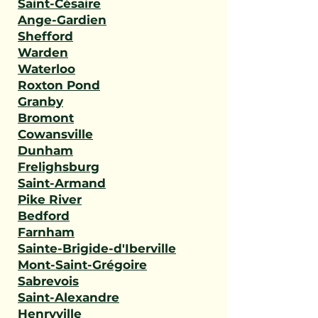
Saint-Césaire
Ange-Gardien
Shefford
Warden
Waterloo
Roxton Pond
Granby
Bromont
Cowansville
Dunham
Frelighsburg
Saint-Armand
Pike River
Bedford
Farnham
Sainte-Brigide-d'Iberville
Mont-Saint-Grégoire
Sabrevois
Saint-Alexandre
Henryville