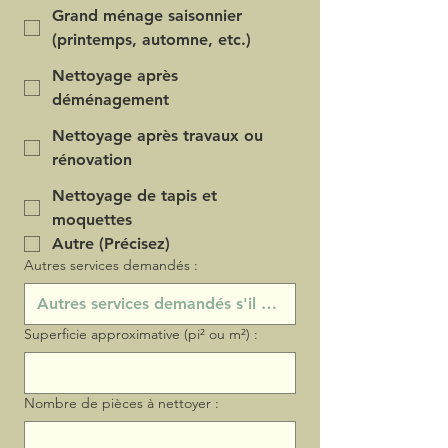
Grand ménage saisonnier
(printemps, automne, etc.)
Nettoyage après
déménagement
Nettoyage après travaux ou
rénovation
Nettoyage de tapis et
moquettes
Autre (Précisez)
Autres services demandés :
Superficie approximative (pi² ou m²) :
Nombre de pièces à nettoyer :