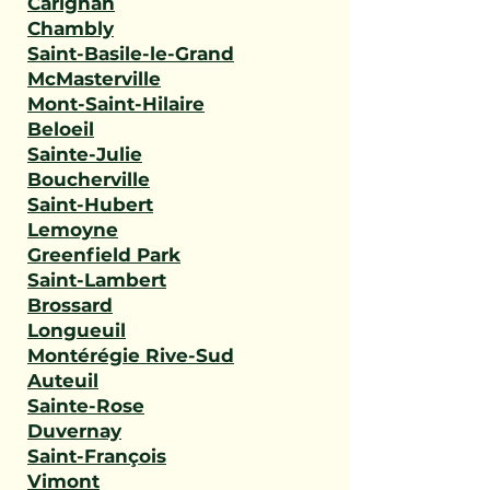
Carignan
Chambly
Saint-Basile-le-Grand
McMasterville
Mont-Saint-Hilaire
Beloeil
Sainte-Julie
Boucherville
Saint-Hubert
Lemoyne
Greenfield Park
Saint-Lambert
Brossard
Longueuil
Montérégie Rive-Sud
Auteuil
Sainte-Rose
Duvernay
Saint-François
Vimont