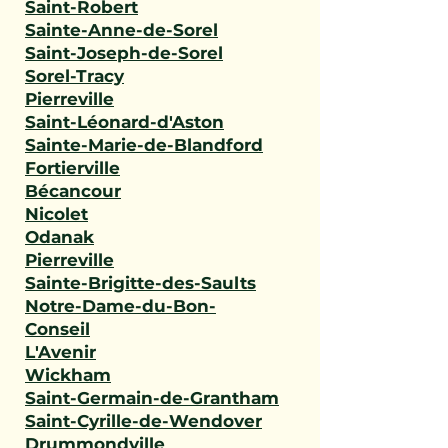
Saint-Robert
Sainte-Anne-de-Sorel
Saint-Joseph-de-Sorel
Sorel-Tracy
Pierreville
Saint-Léonard-d'Aston
Sainte-Marie-de-Blandford
Fortierville
Bécancour
Nicolet
Odanak
Pierreville
Sainte-Brigitte-des-Saults
Notre-Dame-du-Bon-
Conseil
L'Avenir
Wickham
Saint-Germain-de-Grantham
Saint-Cyrille-de-Wendover
Drummondville