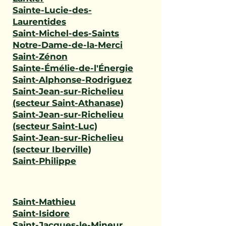
Sainte-Lucie-des-
Laurentides
Saint-Michel-des-Saints
Notre-Dame-de-la-Merci
Saint-Zénon
Sainte-Émélie-de-l'Énergie
Saint-Alphonse-Rodriguez
Saint-Jean-sur-Richelieu
(secteur Saint-Athanase)
Saint-Jean-sur-Richelieu
(secteur Saint-Luc)
Saint-Jean-sur-Richelieu
(secteur Iberville)
Saint-Philippe
Saint-Mathieu
Saint-Isidore
Saint-Jacques-le-Mineur