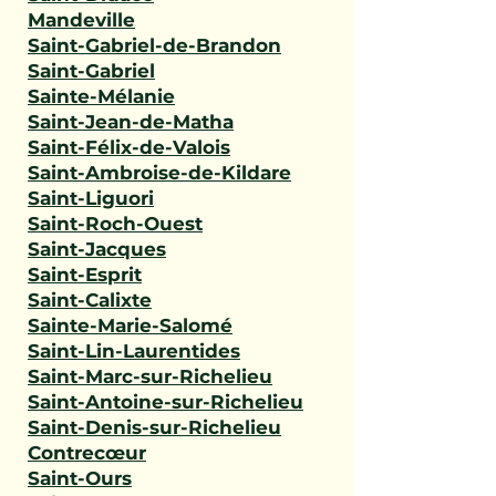
Mandeville
Saint-Gabriel-de-Brandon
Saint-Gabriel
Sainte-Mélanie
Saint-Jean-de-Matha
Saint-Félix-de-Valois
Saint-Ambroise-de-Kildare
Saint-Liguori
Saint-Roch-Ouest
Saint-Jacques
Saint-Esprit
Saint-Calixte
Sainte-Marie-Salomé
Saint-Lin-Laurentides
Saint-Marc-sur-Richelieu
Saint-Antoine-sur-Richelieu
Saint-Denis-sur-Richelieu
Contrecœur
Saint-Ours