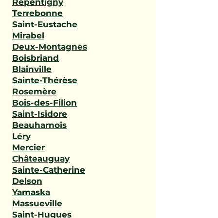
Repentigny
Terrebonne
Saint-Eustache
Mirabel
Deux-Montagnes
Boisbriand
Blainville
Sainte-Thérèse
Rosemère
Bois-des-Filion
Saint-Isidore
Beauharnois
Léry
Mercier
Châteauguay
Sainte-Catherine
Delson
Yamaska
Massueville
Saint-Hugues