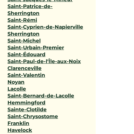
Saint-Patrice-de-
Sherrington
Saint-Rémi
Saint-Cyprien-de-Napierville
Sherrington
Saint-Michel
Saint-Urbain-Premier
Saint-Édouard
Saint-Paul-de-l'Île-aux-Noix
Clarenceville
Saint-Valentin
Noyan
Lacolle
Saint-Bernard-de-Lacolle
Hemmingford
Sainte-Clotilde
Saint-Chrysostome
Franklin
Havelock