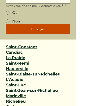
Avez-vous des animaux domestiques ?
*
Oui
Non
Envoyer
Saint-Constant
Candiac
La Prairie
Saint-Rémi
Napierville
Saint-Blaise-sur-Richelieu
L'Acadie
Saint-Luc
Saint-Jean-sur-Richelieu
Marieville
Richelieu