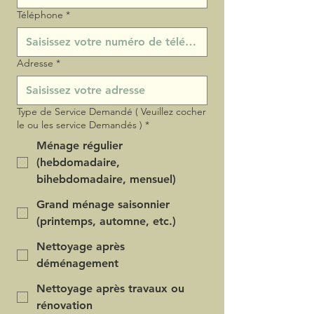
Téléphone
*
Adresse
*
Type de Service Demandé ( Veuillez cocher
le ou les service Demandés )
*
Ménage régulier
(hebdomadaire,
bihebdomadaire, mensuel)
Grand ménage saisonnier
(printemps, automne, etc.)
Nettoyage après
déménagement
Nettoyage après travaux ou
rénovation