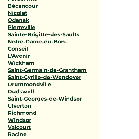
Bécancour
Nicolet
Odanak
Pierreville
Sainte-Brigitte-des-Saults
Notre-Dame-du-Bon-
Conseil
L'Avenir
Wickham
Saint-Germain-de-Grantham
Saint-Cyrille-de-Wendover
Drummondville
Dudswell
Saint-Georges-de-Windsor
Ulverton
Richmond
Windsor
Valcourt
Racine