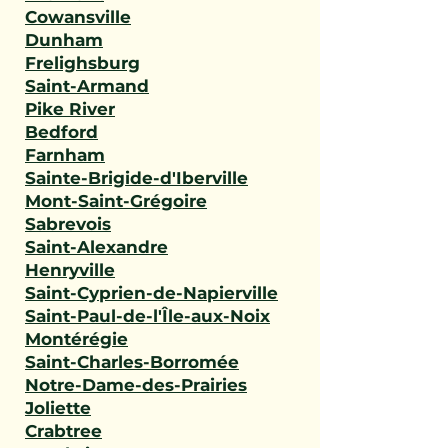
Cowansville
Dunham
Frelighsburg
Saint-Armand
Pike River
Bedford
Farnham
Sainte-Brigide-d'Iberville
Mont-Saint-Grégoire
Sabrevois
Saint-Alexandre
Henryville
Saint-Cyprien-de-Napierville
Saint-Paul-de-l'Île-aux-Noix
Montérégie
Saint-Charles-Borromée
Notre-Dame-des-Prairies
Joliette
Crabtree