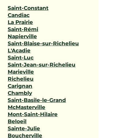
Saint-Constant
Candiac
La Prairie
Saint-Rémi
Napierville
Saint-Blaise-sur-Richelieu
L'Acadie
Saint-Luc
Saint-Jean-sur-Richelieu
Marieville
Richelieu
Carignan
Chambly
Saint-Basile-le-Grand
McMasterville
Mont-Saint-Hilaire
Beloeil
Sainte-Julie
Boucherville