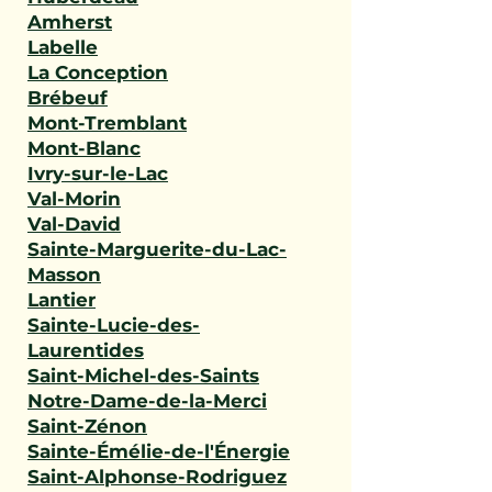
Amherst
Labelle
La Conception
Brébeuf
Mont-Tremblant
Mont-Blanc
Ivry-sur-le-Lac
Val-Morin
Val-David
Sainte-Marguerite-du-Lac-
Masson
Lantier
Sainte-Lucie-des-
Laurentides
Saint-Michel-des-Saints
Notre-Dame-de-la-Merci
Saint-Zénon
Sainte-Émélie-de-l'Énergie
Saint-Alphonse-Rodriguez