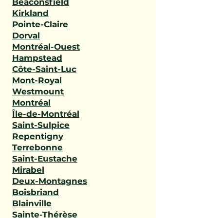
Beaconsfield
Kirkland
Pointe-Claire
Dorval
Montréal-Ouest
Hampstead
Côte-Saint-Luc
Mont-Royal
Westmount
Montréal
Île-de-Montréal
Saint-Sulpice
Repentigny
Terrebonne
Saint-Eustache
Mirabel
Deux-Montagnes
Boisbriand
Blainville
Sainte-Thérèse