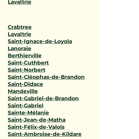
Lavaltrie
Crabtree
Lavaltrie
Saint-Ignace-de-Loyola
Lanoraie
Berthierville
Saint-Cuthbert
Saint-Norbert
Saint-Cléophas-de-Brandon
Saint-Didace
Mandeville
Saint-Gabriel-de-Brandon
Saint-Gabriel
Sainte-Mélanie
Saint-Jean-de-Matha
Saint-Félix-de-Valois
Saint-Ambroise-de-Kildare