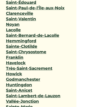
Saint-Édouard
Saint-Paul-de-l'Île-aux-Noix
Clarenceville
Saint-Valentin
Noyan
Lacolle
Saint-Bernard-de-Lacolle
Hemmingford
Sainte-Clotilde
Saint-Chrysostome
Franklin
Havelock
Très-Saint-Sacrement
Howick
Godmanchester
Huntingdon
Saint-Anicet
Saint-Lambert-de-Lauzon
Vallée-Jonction
Sainte-Marie