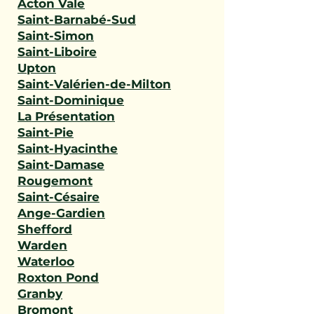
Acton Vale
Saint-Barnabé-Sud
Saint-Simon
Saint-Liboire
Upton
Saint-Valérien-de-Milton
Saint-Dominique
La Présentation
Saint-Pie
Saint-Hyacinthe
Saint-Damase
Rougemont
Saint-Césaire
Ange-Gardien
Shefford
Warden
Waterloo
Roxton Pond
Granby
Bromont