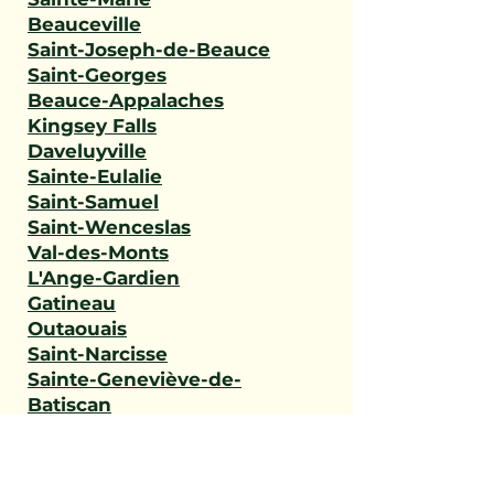
Beauceville
Saint-Joseph-de-Beauce
Saint-Georges
Beauce-Appalaches
Kingsey Falls
Daveluyville
Sainte-Eulalie
Saint-Samuel
Saint-Wenceslas
Val-des-Monts
L'Ange-Gardien
Gatineau
Outaouais
Saint-Narcisse
Sainte-Geneviève-de-
Batiscan
Saint-Stanislas
Sainte-Anne-de-la-Pérade
Batiscan