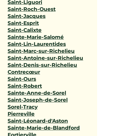
Saint-Liguori
Saint-Roch-Ouest
Saint-Jacques
Saint-Esprit
Saint-Calixte
Sainte-Marie-Salomé
Saint-Lin-Laurentides
Saint-Marc-sur-Richelieu
Saint-Antoine-sur-Richelieu
Saint-Denis-sur-Richelieu
Contrecœur
Saint-Ours
Saint-Robert
Sainte-Anne-de-Sorel
Saint-Joseph-de-Sorel
Sorel-Tracy
Pierreville
Saint-Léonard-d'Aston
Sainte-Marie-de-Blandford
Fortierville