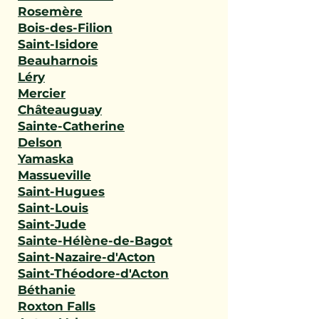
Rosemère
Bois-des-Filion
Saint-Isidore
Beauharnois
Léry
Mercier
Châteauguay
Sainte-Catherine
Delson
Yamaska
Massueville
Saint-Hugues
Saint-Louis
Saint-Jude
Sainte-Hélène-de-Bagot
Saint-Nazaire-d'Acton
Saint-Théodore-d'Acton
Béthanie
Roxton Falls