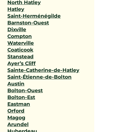
North Hatley
Hatley
Saint-Herménégilde
Barnston-Ouest
Dixville
Compton
Waterville
Coaticook
Stanstead
Ayer’s Cliff
Sainte-Catherine-de-Hatley
Saint-Étienne-de-Bolton
Austin
Bolton-Ouest
Bolton-Est
Eastman
Orford
Magog
Arundel
Huberdeau