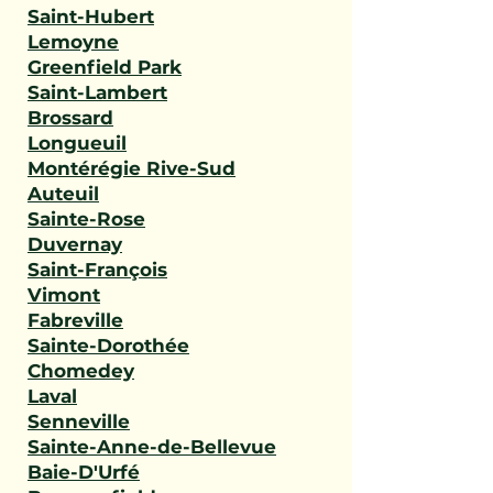
Saint-Hubert
Lemoyne
Greenfield Park
Saint-Lambert
Brossard
Longueuil
Montérégie Rive-Sud
Auteuil
Sainte-Rose
Duvernay
Saint-François
Vimont
Fabreville
Sainte-Dorothée
Chomedey
Laval
Senneville
Sainte-Anne-de-Bellevue
Baie-D'Urfé