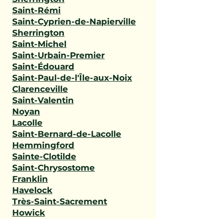
Saint-Rémi
Saint-Cyprien-de-Napierville
Sherrington
Saint-Michel
Saint-Urbain-Premier
Saint-Édouard
Saint-Paul-de-l'Île-aux-Noix
Clarenceville
Saint-Valentin
Noyan
Lacolle
Saint-Bernard-de-Lacolle
Hemmingford
Sainte-Clotilde
Saint-Chrysostome
Franklin
Havelock
Très-Saint-Sacrement
Howick