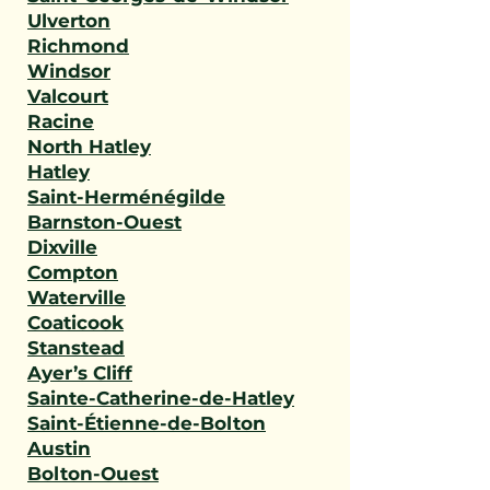
Ulverton
Richmond
Windsor
Valcourt
Racine
North Hatley
Hatley
Saint-Herménégilde
Barnston-Ouest
Dixville
Compton
Waterville
Coaticook
Stanstead
Ayer’s Cliff
Sainte-Catherine-de-Hatley
Saint-Étienne-de-Bolton
Austin
Bolton-Ouest