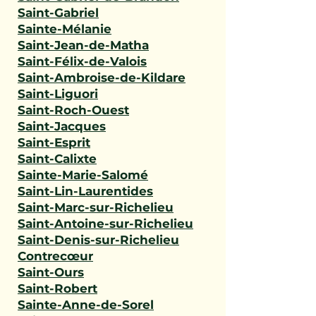
Saint-Gabriel
Sainte-Mélanie
Saint-Jean-de-Matha
Saint-Félix-de-Valois
Saint-Ambroise-de-Kildare
Saint-Liguori
Saint-Roch-Ouest
Saint-Jacques
Saint-Esprit
Saint-Calixte
Sainte-Marie-Salomé
Saint-Lin-Laurentides
Saint-Marc-sur-Richelieu
Saint-Antoine-sur-Richelieu
Saint-Denis-sur-Richelieu
Contrecœur
Saint-Ours
Saint-Robert
Sainte-Anne-de-Sorel