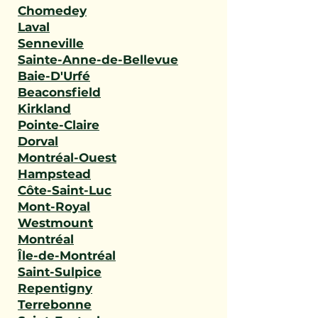
Chomedey
Laval
Senneville
Sainte-Anne-de-Bellevue
Baie-D'Urfé
Beaconsfield
Kirkland
Pointe-Claire
Dorval
Montréal-Ouest
Hampstead
Côte-Saint-Luc
Mont-Royal
Westmount
Montréal
Île-de-Montréal
Saint-Sulpice
Repentigny
Terrebonne