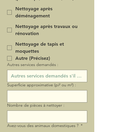
Nettoyage après
déménagement
Nettoyage après travaux ou
rénovation
Nettoyage de tapis et
moquettes
Autre (Précisez)
Autres services demandés :
Superficie approximative (pi² ou m²) :
Nombre de pièces à nettoyer :
Avez-vous des animaux domestiques ?
*