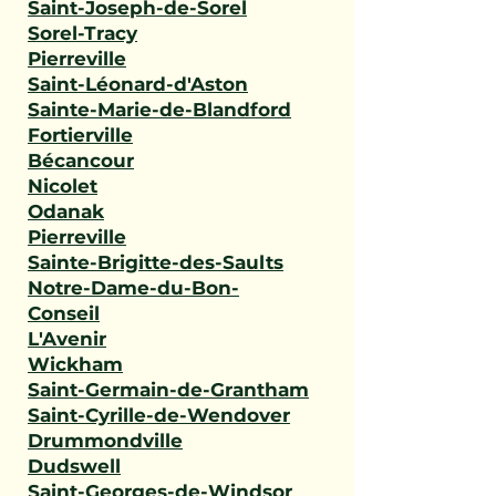
Saint-Joseph-de-Sorel
Sorel-Tracy
Pierreville
Saint-Léonard-d'Aston
Sainte-Marie-de-Blandford
Fortierville
Bécancour
Nicolet
Odanak
Pierreville
Sainte-Brigitte-des-Saults
Notre-Dame-du-Bon-
Conseil
L'Avenir
Wickham
Saint-Germain-de-Grantham
Saint-Cyrille-de-Wendover
Drummondville
Dudswell
Saint-Georges-de-Windsor