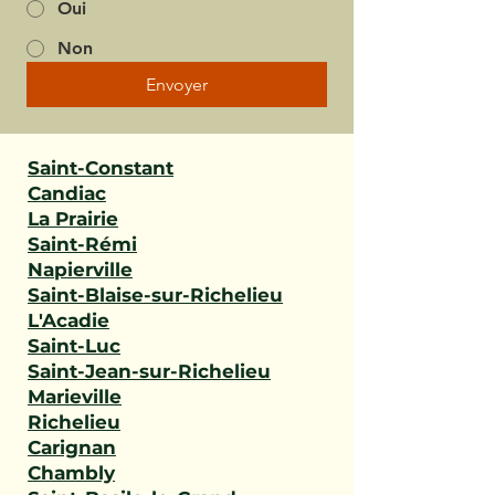
Oui
Non
Envoyer
Saint-Constant
Candiac
La Prairie
Saint-Rémi
Napierville
Saint-Blaise-sur-Richelieu
L'Acadie
Saint-Luc
Saint-Jean-sur-Richelieu
Marieville
Richelieu
Carignan
Chambly