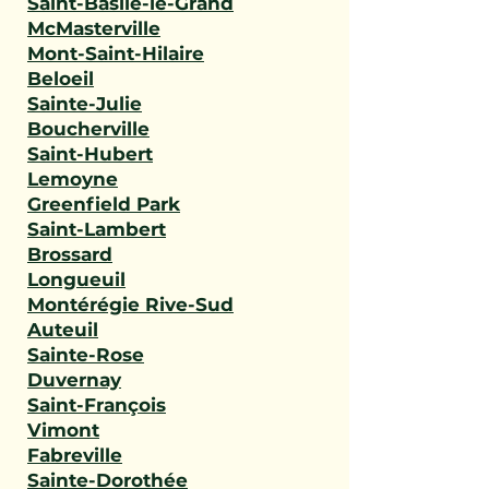
Saint-Basile-le-Grand
McMasterville
Mont-Saint-Hilaire
Beloeil
Sainte-Julie
Boucherville
Saint-Hubert
Lemoyne
Greenfield Park
Saint-Lambert
Brossard
Longueuil
Montérégie Rive-Sud
Auteuil
Sainte-Rose
Duvernay
Saint-François
Vimont
Fabreville
Sainte-Dorothée