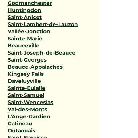
Godmanchester
Huntingdon
Saint-Anicet
Saint-Lambert-de-Lauzon
Vallée-Jonction
Sainte-Marie
Beauceville
Saint-Joseph-de-Beauce
Saint-Georges
Beauce-Appalaches
Kingsey Falls
Daveluyville
Sainte-Eulalie
Saint-Samuel
Saint-Wenceslas
Val-des-Monts
L'Ange-Gardien
Gatineau
Outaouais
Saint-Narcisse