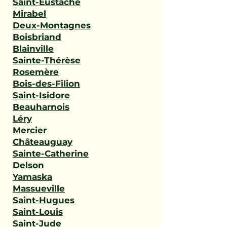
Saint-Eustache
Mirabel
Deux-Montagnes
Boisbriand
Blainville
Sainte-Thérèse
Rosemère
Bois-des-Filion
Saint-Isidore
Beauharnois
Léry
Mercier
Châteauguay
Sainte-Catherine
Delson
Yamaska
Massueville
Saint-Hugues
Saint-Louis
Saint-Jude