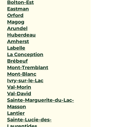
Bolton-Est
Eastman
Orford
Magog
Arundel
Huberdeau
Amherst
Labelle
La Conception
Brébeuf
Mont-Tremblant
Mont-Blanc
Ivry-sur-le-Lac
Val-Morin
Val-David
Sainte-Marguerite-du-Lac-
Masson
Lantier
Sainte-Lucie-des-
Laurentides