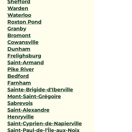
Shefford
Warden
Waterloo
Roxton Pond
Granby
Bromont
Cowansville
Dunham
Frelighsburg
Saint-Armand
Pike River
Bedford
Farnham
Sainte-Brigide-d'Iberville
Mont-Saint-Grégoire
Sabrevois
Saint-Alexandre
Henryville
Saint-Cyprien-de-Napierville
Saint-Paul-de-l'Île-aux-Noix