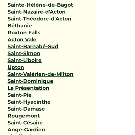
Sainte-Hélène-de-Bagot
Saint-Nazaire-d'Acton
Saint-Théodore-d'Acton
Béthanie
Roxton Falls
Acton Vale
Saint-Barnabé-Sud
Saint-Simon
Saint-Liboire
Upton
Saint-Valérien-de-Milton
Saint-Dominique
La Présentation
Saint-Pie
Saint-Hyacinthe
Saint-Damase
Rougemont
Saint-Césaire
Ange-Gardien