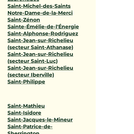
Saint-Michel-des-Saints
Notre-Dame-de-la-Merci
Saint-Zénon
Sainte-Émélie-de-l'Énergie
Saint-Alphonse-Rodriguez
Saint-Jean-sur-Richelieu
(secteur Saint-Athanase)
Saint-Jean-sur-Richelieu
(secteur Saint-Luc)
Saint-Jean-sur-Richelieu
(secteur Iberville)
Saint-Philippe
Saint-Mathieu
Saint-Isidore
Saint-Jacques-le-Mineur
Saint-Patrice-de-
Sherrington