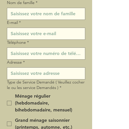
Nom de famille
*
E‑mail
*
Téléphone
*
Adresse
*
Type de Service Demandé ( Veuillez cocher
le ou les service Demandés )
*
Ménage régulier
(hebdomadaire,
bihebdomadaire, mensuel)
Grand ménage saisonnier
(printemps, automne, etc.)