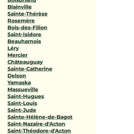
Boisbriand
Blainville
Sainte-Thérèse
Rosemère
Bois-des-Filion
Saint-Isidore
Beauharnois
Léry
Mercier
Châteauguay
Sainte-Catherine
Delson
Yamaska
Massueville
Saint-Hugues
Saint-Louis
Saint-Jude
Sainte-Hélène-de-Bagot
Saint-Nazaire-d'Acton
Saint-Théodore-d'Acton