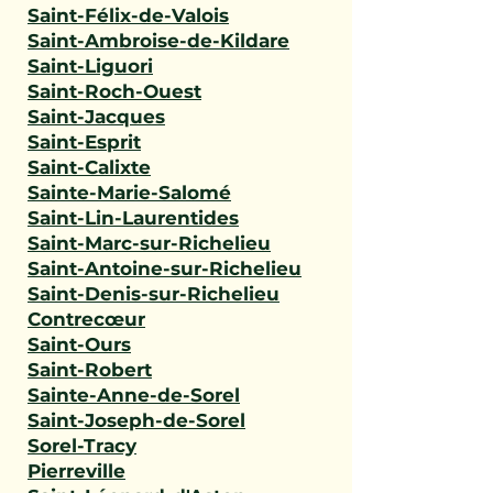
Saint-Félix-de-Valois
Saint-Ambroise-de-Kildare
Saint-Liguori
Saint-Roch-Ouest
Saint-Jacques
Saint-Esprit
Saint-Calixte
Sainte-Marie-Salomé
Saint-Lin-Laurentides
Saint-Marc-sur-Richelieu
Saint-Antoine-sur-Richelieu
Saint-Denis-sur-Richelieu
Contrecœur
Saint-Ours
Saint-Robert
Sainte-Anne-de-Sorel
Saint-Joseph-de-Sorel
Sorel-Tracy
Pierreville