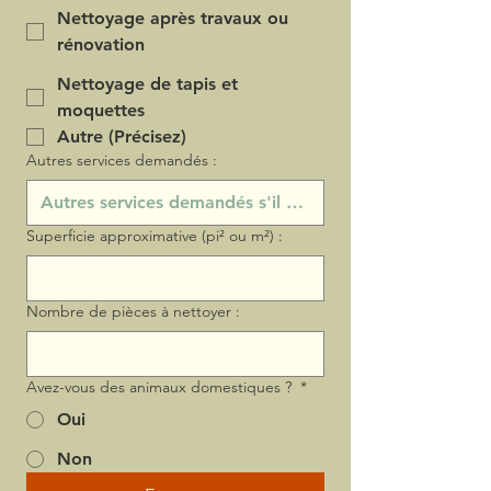
Nettoyage après travaux ou
rénovation
Nettoyage de tapis et
moquettes
Autre (Précisez)
Autres services demandés :
Superficie approximative (pi² ou m²) :
Nombre de pièces à nettoyer :
Avez-vous des animaux domestiques ?
*
Oui
Non