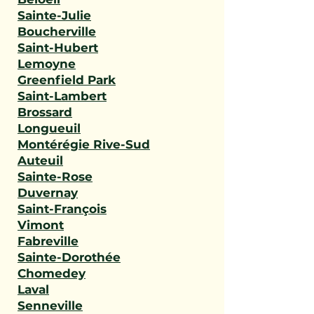
Sainte-Julie
Boucherville
Saint-Hubert
Lemoyne
Greenfield Park
Saint-Lambert
Brossard
Longueuil
Montérégie Rive-Sud
Auteuil
Sainte-Rose
Duvernay
Saint-François
Vimont
Fabreville
Sainte-Dorothée
Chomedey
Laval
Senneville