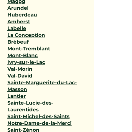
Magog
Arundel
Huberdeau
Amherst
Labelle
La Conception
Brébeuf
Mont-Tremblant
Mont-Blanc
Ivry-sur-le-Lac
Val-Morin
Val-David
Sainte-Marguerite-du-Lac-
Masson
Lantier
Sainte-Lucie-des-
Laurentides
Saint-Michel-des-Saints
Notre-Dame-de-la-Merci
Saint-Zénon