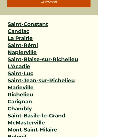
Envoyer
Saint-Constant
Candiac
La Prairie
Saint-Rémi
Napierville
Saint-Blaise-sur-Richelieu
L'Acadie
Saint-Luc
Saint-Jean-sur-Richelieu
Marieville
Richelieu
Carignan
Chambly
Saint-Basile-le-Grand
McMasterville
Mont-Saint-Hilaire
Beloeil