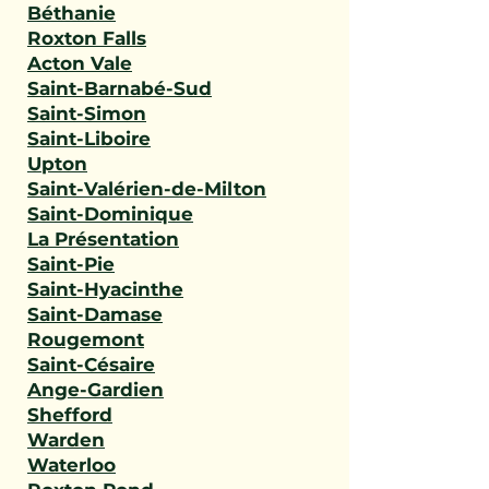
Béthanie
Roxton Falls
Acton Vale
Saint-Barnabé-Sud
Saint-Simon
Saint-Liboire
Upton
Saint-Valérien-de-Milton
Saint-Dominique
La Présentation
Saint-Pie
Saint-Hyacinthe
Saint-Damase
Rougemont
Saint-Césaire
Ange-Gardien
Shefford
Warden
Waterloo