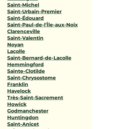
Saint-Michel
Saint-Urbain-Premier
Saint-Édouard
Saint-Paul-de-l'Île-aux-Noix
Clarenceville
Saint-Valentin
Noyan
Lacolle
Saint-Bernard-de-Lacolle
Hemmingford
Sainte-Clotilde
Saint-Chrysostome
Franklin
Havelock
Très-Saint-Sacrement
Howick
Godmanchester
Huntingdon
Saint-Anicet