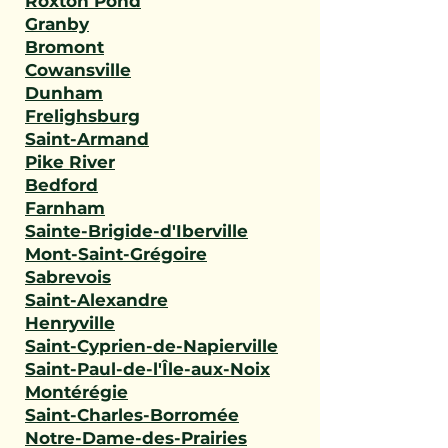
Roxton Pond
Granby
Bromont
Cowansville
Dunham
Frelighsburg
Saint-Armand
Pike River
Bedford
Farnham
Sainte-Brigide-d'Iberville
Mont-Saint-Grégoire
Sabrevois
Saint-Alexandre
Henryville
Saint-Cyprien-de-Napierville
Saint-Paul-de-l'Île-aux-Noix
Montérégie
Saint-Charles-Borromée
Notre-Dame-des-Prairies