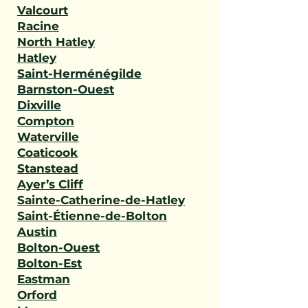
Valcourt
Racine
North Hatley
Hatley
Saint-Herménégilde
Barnston-Ouest
Dixville
Compton
Waterville
Coaticook
Stanstead
Ayer’s Cliff
Sainte-Catherine-de-Hatley
Saint-Étienne-de-Bolton
Austin
Bolton-Ouest
Bolton-Est
Eastman
Orford