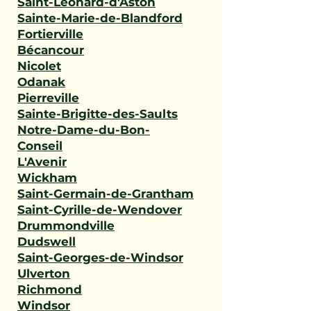
Saint-Léonard-d'Aston
Sainte-Marie-de-Blandford
Fortierville
Bécancour
Nicolet
Odanak
Pierreville
Sainte-Brigitte-des-Saults
Notre-Dame-du-Bon-
Conseil
L'Avenir
Wickham
Saint-Germain-de-Grantham
Saint-Cyrille-de-Wendover
Drummondville
Dudswell
Saint-Georges-de-Windsor
Ulverton
Richmond
Windsor