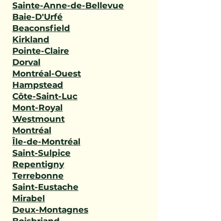
Sainte-Anne-de-Bellevue
Baie-D'Urfé
Beaconsfield
Kirkland
Pointe-Claire
Dorval
Montréal-Ouest
Hampstead
Côte-Saint-Luc
Mont-Royal
Westmount
Montréal
Île-de-Montréal
Saint-Sulpice
Repentigny
Terrebonne
Saint-Eustache
Mirabel
Deux-Montagnes