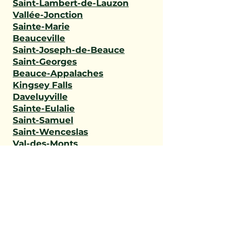
Saint-Lambert-de-Lauzon
Vallée-Jonction
Sainte-Marie
Beauceville
Saint-Joseph-de-Beauce
Saint-Georges
Beauce-Appalaches
Kingsey Falls
Daveluyville
Sainte-Eulalie
Saint-Samuel
Saint-Wenceslas
Val-des-Monts
L'Ange-Gardien
Gatineau
Outaouais
Saint-Narcisse
Sainte-Geneviève-de-
Batiscan
Saint-Stanislas