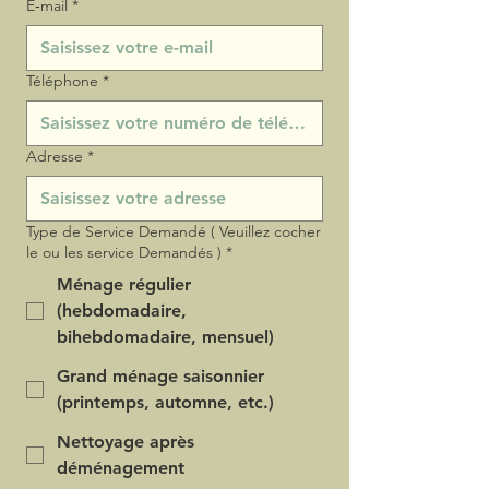
E‑mail
*
Téléphone
*
Adresse
*
Type de Service Demandé ( Veuillez cocher
le ou les service Demandés )
*
Ménage régulier
(hebdomadaire,
bihebdomadaire, mensuel)
Grand ménage saisonnier
(printemps, automne, etc.)
Nettoyage après
déménagement