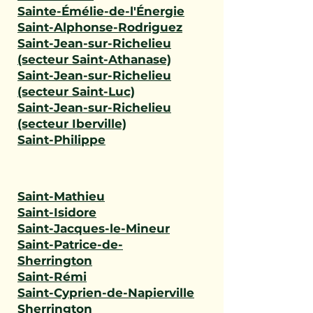
Sainte-Émélie-de-l'Énergie
Saint-Alphonse-Rodriguez
Saint-Jean-sur-Richelieu
(secteur Saint-Athanase)
Saint-Jean-sur-Richelieu
(secteur Saint-Luc)
Saint-Jean-sur-Richelieu
(secteur Iberville)
Saint-Philippe
Saint-Mathieu
Saint-Isidore
Saint-Jacques-le-Mineur
Saint-Patrice-de-
Sherrington
Saint-Rémi
Saint-Cyprien-de-Napierville
Sherrington