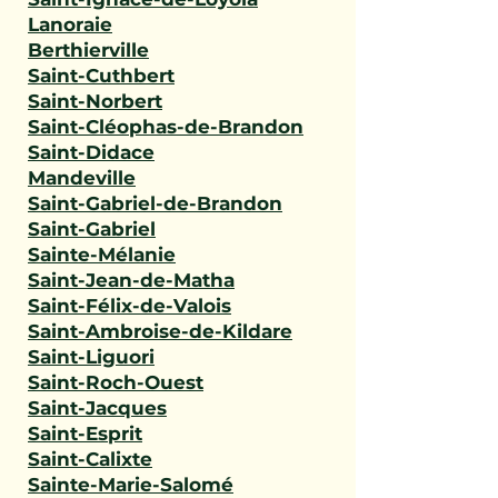
Lanoraie
Berthierville
Saint-Cuthbert
Saint-Norbert
Saint-Cléophas-de-Brandon
Saint-Didace
Mandeville
Saint-Gabriel-de-Brandon
Saint-Gabriel
Sainte-Mélanie
Saint-Jean-de-Matha
Saint-Félix-de-Valois
Saint-Ambroise-de-Kildare
Saint-Liguori
Saint-Roch-Ouest
Saint-Jacques
Saint-Esprit
Saint-Calixte
Sainte-Marie-Salomé