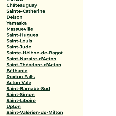
Châteauguay
Sainte-Catherine
Delson
Yamaska
Massueville
Saint-Hugues
Saint-Louis
Saint-Jude
Sainte-Hélène-de-Bagot
Saint-Nazaire-d'Acton
Saint-Théodore-d'Acton
Béthanie
Roxton Falls
Acton Vale
Saint-Barnabé-Sud
Saint-Simon
Saint-Liboire
Upton
Saint-Valérien-de-Milton