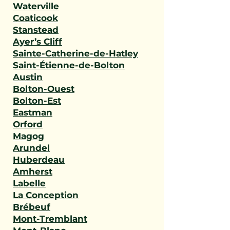
Waterville
Coaticook
Stanstead
Ayer’s Cliff
Sainte-Catherine-de-Hatley
Saint-Étienne-de-Bolton
Austin
Bolton-Ouest
Bolton-Est
Eastman
Orford
Magog
Arundel
Huberdeau
Amherst
Labelle
La Conception
Brébeuf
Mont-Tremblant