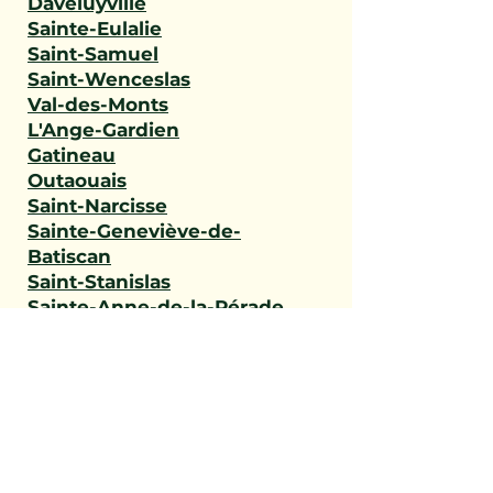
Daveluyville
Sainte-Eulalie
Saint-Samuel
Saint-Wenceslas
Val-des-Monts
L'Ange-Gardien
Gatineau
Outaouais
Saint-Narcisse
Sainte-Geneviève-de-
Batiscan
Saint-Stanislas
Sainte-Anne-de-la-Pérade
Batiscan
Champlain
Notre-Dame-du-Mont-
Carmel
Saint-Maurice
Shawinigan
Trois-Rivières