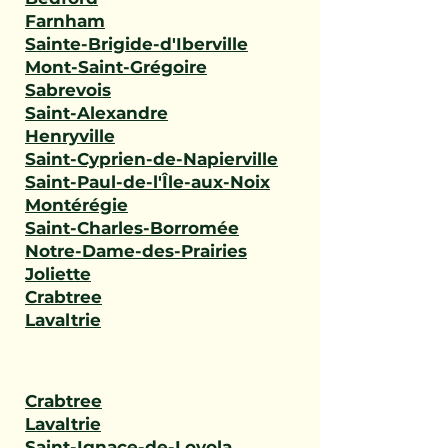
Farnham
Sainte-Brigide-d'Iberville
Mont-Saint-Grégoire
Sabrevois
Saint-Alexandre
Henryville
Saint-Cyprien-de-Napierville
Saint-Paul-de-l'Île-aux-Noix
Montérégie
Saint-Charles-Borromée
Notre-Dame-des-Prairies
Joliette
Crabtree
Lavaltrie
Crabtree
Lavaltrie
Saint-Ignace-de-Loyola