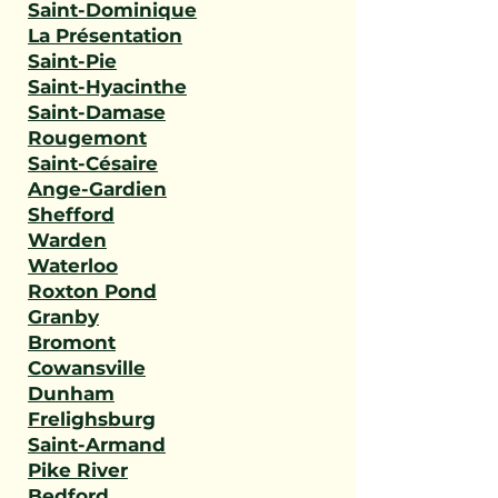
Saint-Dominique
La Présentation
Saint-Pie
Saint-Hyacinthe
Saint-Damase
Rougemont
Saint-Césaire
Ange-Gardien
Shefford
Warden
Waterloo
Roxton Pond
Granby
Bromont
Cowansville
Dunham
Frelighsburg
Saint-Armand
Pike River
Bedford