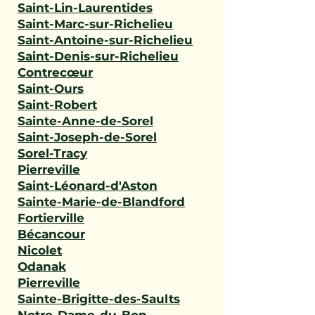
Saint-Lin-Laurentides
Saint-Marc-sur-Richelieu
Saint-Antoine-sur-Richelieu
Saint-Denis-sur-Richelieu
Contrecœur
Saint-Ours
Saint-Robert
Sainte-Anne-de-Sorel
Saint-Joseph-de-Sorel
Sorel-Tracy
Pierreville
Saint-Léonard-d'Aston
Sainte-Marie-de-Blandford
Fortierville
Bécancour
Nicolet
Odanak
Pierreville
Sainte-Brigitte-des-Saults