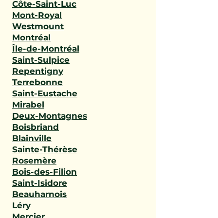
Côte-Saint-Luc
Mont-Royal
Westmount
Montréal
Île-de-Montréal
Saint-Sulpice
Repentigny
Terrebonne
Saint-Eustache
Mirabel
Deux-Montagnes
Boisbriand
Blainville
Sainte-Thérèse
Rosemère
Bois-des-Filion
Saint-Isidore
Beauharnois
Léry
Mercier