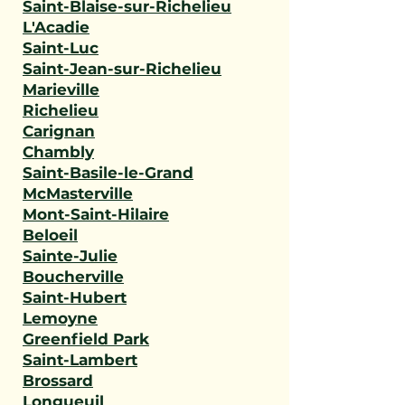
Saint-Blaise-sur-Richelieu
L'Acadie
Saint-Luc
Saint-Jean-sur-Richelieu
Marieville
Richelieu
Carignan
Chambly
Saint-Basile-le-Grand
McMasterville
Mont-Saint-Hilaire
Beloeil
Sainte-Julie
Boucherville
Saint-Hubert
Lemoyne
Greenfield Park
Saint-Lambert
Brossard
Longueuil