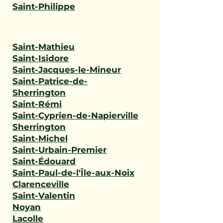
Saint-Philippe
Saint-Mathieu
Saint-Isidore
Saint-Jacques-le-Mineur
Saint-Patrice-de-
Sherrington
Saint-Rémi
Saint-Cyprien-de-Napierville
Sherrington
Saint-Michel
Saint-Urbain-Premier
Saint-Édouard
Saint-Paul-de-l'Île-aux-Noix
Clarenceville
Saint-Valentin
Noyan
Lacolle