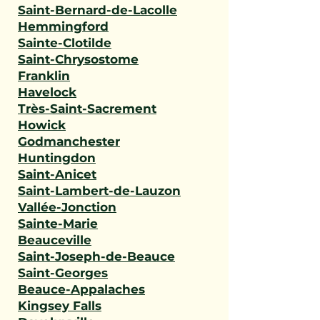
Saint-Bernard-de-Lacolle
Hemmingford
Sainte-Clotilde
Saint-Chrysostome
Franklin
Havelock
Très-Saint-Sacrement
Howick
Godmanchester
Huntingdon
Saint-Anicet
Saint-Lambert-de-Lauzon
Vallée-Jonction
Sainte-Marie
Beauceville
Saint-Joseph-de-Beauce
Saint-Georges
Beauce-Appalaches
Kingsey Falls