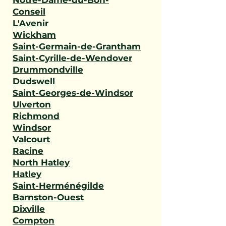
Notre-Dame-du-Bon-
Conseil
L'Avenir
Wickham
Saint-Germain-de-Grantham
Saint-Cyrille-de-Wendover
Drummondville
Dudswell
Saint-Georges-de-Windsor
Ulverton
Richmond
Windsor
Valcourt
Racine
North Hatley
Hatley
Saint-Herménégilde
Barnston-Ouest
Dixville
Compton