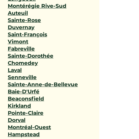
Montérégie Rive-Sud
Auteuil
Sainte-Rose
Duvernay
Saint-François
Vimont
Fabreville
Sainte-Dorothée
Chomedey
Laval
Senneville
Sainte-Anne-de-Bellevue
Baie-D'Urfé
Beaconsfield
Kirkland
Pointe-Claire
Dorval
Montréal-Ouest
Hampstead