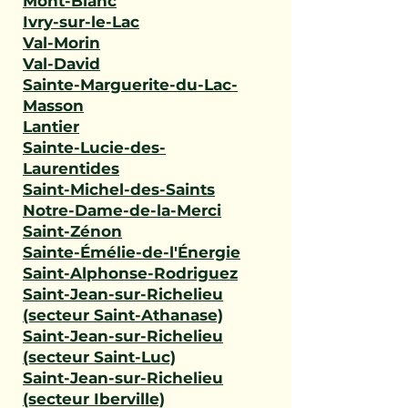
Mont-Blanc
Ivry-sur-le-Lac
Val-Morin
Val-David
Sainte-Marguerite-du-Lac-
Masson
Lantier
Sainte-Lucie-des-
Laurentides
Saint-Michel-des-Saints
Notre-Dame-de-la-Merci
Saint-Zénon
Sainte-Émélie-de-l'Énergie
Saint-Alphonse-Rodriguez
Saint-Jean-sur-Richelieu
(secteur Saint-Athanase)
Saint-Jean-sur-Richelieu
(secteur Saint-Luc)
Saint-Jean-sur-Richelieu
(secteur Iberville)