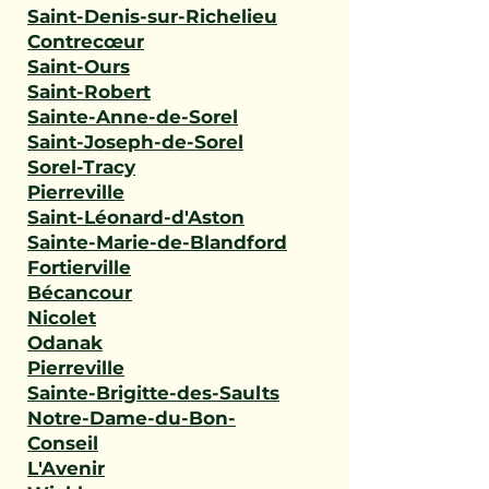
Saint-Denis-sur-Richelieu
Contrecœur
Saint-Ours
Saint-Robert
Sainte-Anne-de-Sorel
Saint-Joseph-de-Sorel
Sorel-Tracy
Pierreville
Saint-Léonard-d'Aston
Sainte-Marie-de-Blandford
Fortierville
Bécancour
Nicolet
Odanak
Pierreville
Sainte-Brigitte-des-Saults
Notre-Dame-du-Bon-
Conseil
L'Avenir