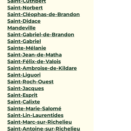
Saint-Cuthbert
Saint-Norbert
Saint-Cléophas-de-Brandon
Saint-Didace
Mandeville
Saint-Gabriel-de-Brandon
Saint-Gabriel
Sainte-Mélanie
Saint-Jean-de-Matha
Saint-Félix-de-Valois
Saint-Ambroise-de-Kildare
Saint-Liguori
Saint-Roch-Ouest
Saint-Jacques
Saint-Esprit
Saint-Calixte
Sainte-Marie-Salomé
Saint-Lin-Laurentides
Saint-Marc-sur-Richelieu
Saint-Antoine-sur-Richelieu