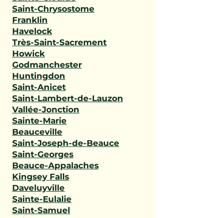
Saint-Chrysostome
Franklin
Havelock
Très-Saint-Sacrement
Howick
Godmanchester
Huntingdon
Saint-Anicet
Saint-Lambert-de-Lauzon
Vallée-Jonction
Sainte-Marie
Beauceville
Saint-Joseph-de-Beauce
Saint-Georges
Beauce-Appalaches
Kingsey Falls
Daveluyville
Sainte-Eulalie
Saint-Samuel