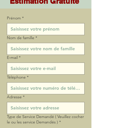
Estimation Gratuite
Prénom
*
Nom de famille
*
E‑mail
*
Téléphone
*
Adresse
*
Type de Service Demandé ( Veuillez cocher
le ou les service Demandés )
*