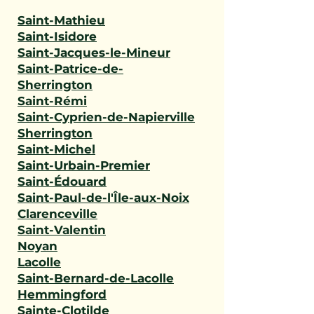
Saint-Mathieu
Saint-Isidore
Saint-Jacques-le-Mineur
Saint-Patrice-de-
Sherrington
Saint-Rémi
Saint-Cyprien-de-Napierville
Sherrington
Saint-Michel
Saint-Urbain-Premier
Saint-Édouard
Saint-Paul-de-l'Île-aux-Noix
Clarenceville
Saint-Valentin
Noyan
Lacolle
Saint-Bernard-de-Lacolle
Hemmingford
Sainte-Clotilde