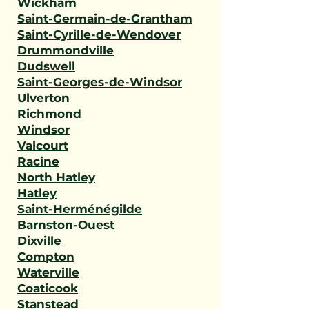
Wickham
Saint-Germain-de-Grantham
Saint-Cyrille-de-Wendover
Drummondville
Dudswell
Saint-Georges-de-Windsor
Ulverton
Richmond
Windsor
Valcourt
Racine
North Hatley
Hatley
Saint-Herménégilde
Barnston-Ouest
Dixville
Compton
Waterville
Coaticook
Stanstead