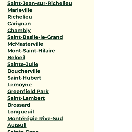
Saint-Jean-sur-Richelieu
Marieville
Richelieu
Carignan
Chambly
Saint-Basile-le-Grand
McMasterville
Mont-Saint-Hilaire
Beloeil
Sainte-Julie
Boucherville
Saint-Hubert
Lemoyne
Greenfield Park
Saint-Lambert
Brossard
Longueuil
Montérégie Rive-Sud
Auteuil