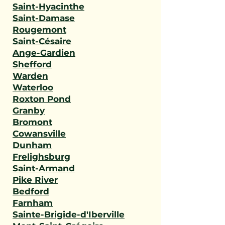
Saint-Hyacinthe
Saint-Damase
Rougemont
Saint-Césaire
Ange-Gardien
Shefford
Warden
Waterloo
Roxton Pond
Granby
Bromont
Cowansville
Dunham
Frelighsburg
Saint-Armand
Pike River
Bedford
Farnham
Sainte-Brigide-d'Iberville