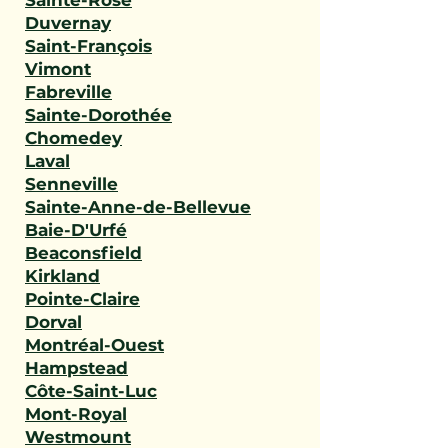
Sainte-Rose
Duvernay
Saint-François
Vimont
Fabreville
Sainte-Dorothée
Chomedey
Laval
Senneville
Sainte-Anne-de-Bellevue
Baie-D'Urfé
Beaconsfield
Kirkland
Pointe-Claire
Dorval
Montréal-Ouest
Hampstead
Côte-Saint-Luc
Mont-Royal
Westmount