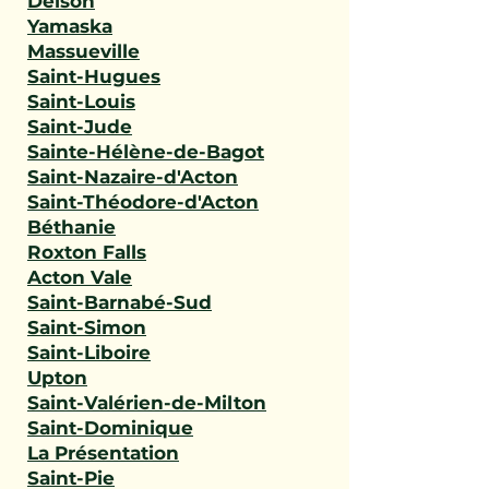
Delson
Yamaska
Massueville
Saint-Hugues
Saint-Louis
Saint-Jude
Sainte-Hélène-de-Bagot
Saint-Nazaire-d'Acton
Saint-Théodore-d'Acton
Béthanie
Roxton Falls
Acton Vale
Saint-Barnabé-Sud
Saint-Simon
Saint-Liboire
Upton
Saint-Valérien-de-Milton
Saint-Dominique
La Présentation
Saint-Pie