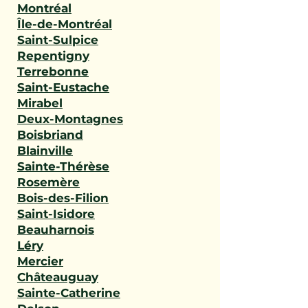
Montréal
Île-de-Montréal
Saint-Sulpice
Repentigny
Terrebonne
Saint-Eustache
Mirabel
Deux-Montagnes
Boisbriand
Blainville
Sainte-Thérèse
Rosemère
Bois-des-Filion
Saint-Isidore
Beauharnois
Léry
Mercier
Châteauguay
Sainte-Catherine