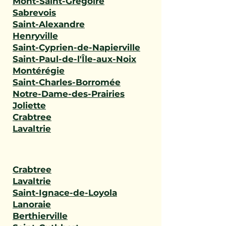
Mont-Saint-Grégoire
Sabrevois
Saint-Alexandre
Henryville
Saint-Cyprien-de-Napierville
Saint-Paul-de-l'Île-aux-Noix
Montérégie
Saint-Charles-Borromée
Notre-Dame-des-Prairies
Joliette
Crabtree
Lavaltrie
Crabtree
Lavaltrie
Saint-Ignace-de-Loyola
Lanoraie
Berthierville