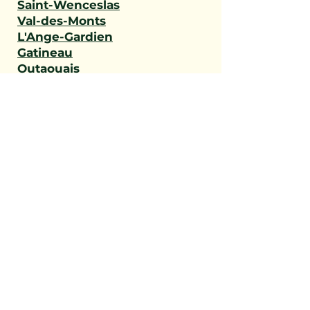
Saint-Wenceslas
Val-des-Monts
L'Ange-Gardien
Gatineau
Outaouais
Saint-Narcisse
Sainte-Geneviève-de-
Batiscan
Saint-Stanislas
Sainte-Anne-de-la-Pérade
Batiscan
Champlain
Notre-Dame-du-Mont-
Carmel
Saint-Maurice
Shawinigan
Trois-Rivières
Mauricie
Saint-Victor
Saint-Éphrem-de-Beauce