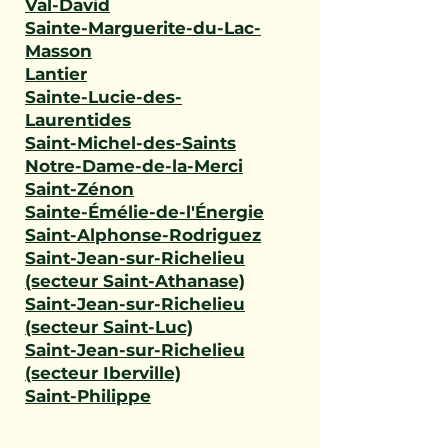
Val-David
Sainte-Marguerite-du-Lac-
Masson
Lantier
Sainte-Lucie-des-
Laurentides
Saint-Michel-des-Saints
Notre-Dame-de-la-Merci
Saint-Zénon
Sainte-Émélie-de-l'Énergie
Saint-Alphonse-Rodriguez
Saint-Jean-sur-Richelieu
(secteur Saint-Athanase)
Saint-Jean-sur-Richelieu
(secteur Saint-Luc)
Saint-Jean-sur-Richelieu
(secteur Iberville)
Saint-Philippe