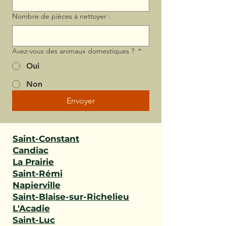
Nombre de pièces à nettoyer :
Avez-vous des animaux domestiques ?
*
Oui
Non
Envoyer
Saint-Constant
Candiac
La Prairie
Saint-Rémi
Napierville
Saint-Blaise-sur-Richelieu
L'Acadie
Saint-Luc