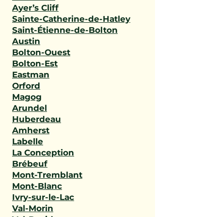
Ayer’s Cliff
Sainte-Catherine-de-Hatley
Saint-Étienne-de-Bolton
Austin
Bolton-Ouest
Bolton-Est
Eastman
Orford
Magog
Arundel
Huberdeau
Amherst
Labelle
La Conception
Brébeuf
Mont-Tremblant
Mont-Blanc
Ivry-sur-le-Lac
Val-Morin