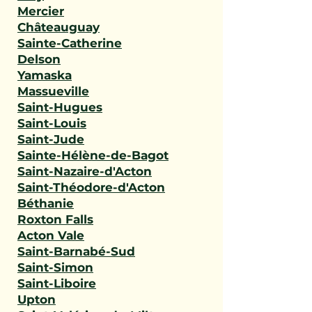
Mercier
Châteauguay
Sainte-Catherine
Delson
Yamaska
Massueville
Saint-Hugues
Saint-Louis
Saint-Jude
Sainte-Hélène-de-Bagot
Saint-Nazaire-d'Acton
Saint-Théodore-d'Acton
Béthanie
Roxton Falls
Acton Vale
Saint-Barnabé-Sud
Saint-Simon
Saint-Liboire
Upton