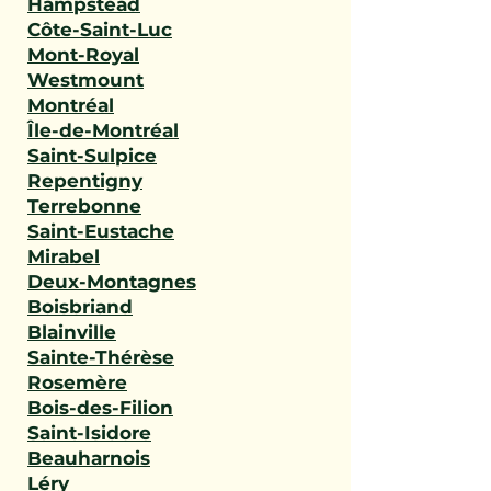
Hampstead
Côte-Saint-Luc
Mont-Royal
Westmount
Montréal
Île-de-Montréal
Saint-Sulpice
Repentigny
Terrebonne
Saint-Eustache
Mirabel
Deux-Montagnes
Boisbriand
Blainville
Sainte-Thérèse
Rosemère
Bois-des-Filion
Saint-Isidore
Beauharnois
Léry