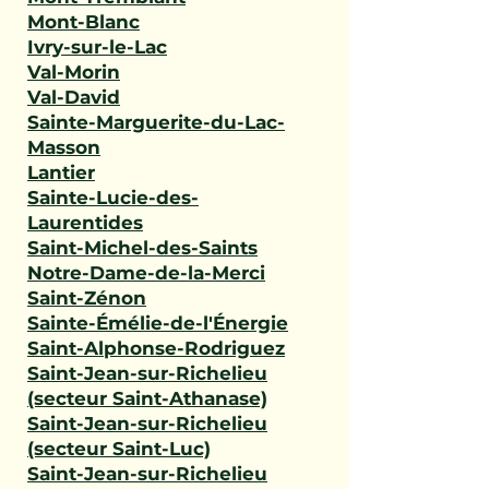
Mont-Blanc
Ivry-sur-le-Lac
Val-Morin
Val-David
Sainte-Marguerite-du-Lac-
Masson
Lantier
Sainte-Lucie-des-
Laurentides
Saint-Michel-des-Saints
Notre-Dame-de-la-Merci
Saint-Zénon
Sainte-Émélie-de-l'Énergie
Saint-Alphonse-Rodriguez
Saint-Jean-sur-Richelieu
(secteur Saint-Athanase)
Saint-Jean-sur-Richelieu
(secteur Saint-Luc)
Saint-Jean-sur-Richelieu