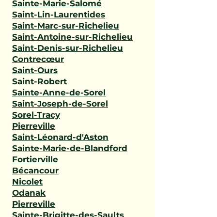
Sainte-Marie-Salomé
Saint-Lin-Laurentides
Saint-Marc-sur-Richelieu
Saint-Antoine-sur-Richelieu
Saint-Denis-sur-Richelieu
Contrecœur
Saint-Ours
Saint-Robert
Sainte-Anne-de-Sorel
Saint-Joseph-de-Sorel
Sorel-Tracy
Pierreville
Saint-Léonard-d'Aston
Sainte-Marie-de-Blandford
Fortierville
Bécancour
Nicolet
Odanak
Pierreville
Sainte-Brigitte-des-Saults