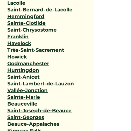
Lacolle
Saint-Bernard-de-Lacolle
Hemmingford
Sainte-Clotilde
Saint-Chrysostome
Franklin
Havelock
Très-Saint-Sacrement
Howick
Godmanchester
Huntingdon
Saint-Anicet
Saint-Lambert-de-Lauzon
Vallée-Jonction
Sainte-Marie
Beauceville
Saint-Joseph-de-Beauce
Saint-Georges
Beauce-Appalaches
Kingsey Falls