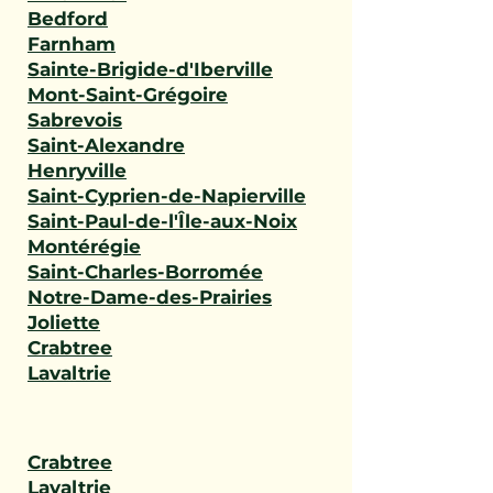
Bedford
Farnham
Sainte-Brigide-d'Iberville
Mont-Saint-Grégoire
Sabrevois
Saint-Alexandre
Henryville
Saint-Cyprien-de-Napierville
Saint-Paul-de-l'Île-aux-Noix
Montérégie
Saint-Charles-Borromée
Notre-Dame-des-Prairies
Joliette
Crabtree
Lavaltrie
Crabtree
Lavaltrie