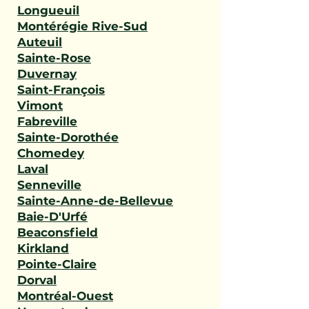
Longueuil
Montérégie Rive-Sud
Auteuil
Sainte-Rose
Duvernay
Saint-François
Vimont
Fabreville
Sainte-Dorothée
Chomedey
Laval
Senneville
Sainte-Anne-de-Bellevue
Baie-D'Urfé
Beaconsfield
Kirkland
Pointe-Claire
Dorval
Montréal-Ouest