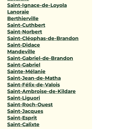
Saint-Ignace-de-Loyola
Lanoraie
Berthierville
Saint-Cuthbert
Saint-Norbert
Saint-Cléophas-de-Brandon
Saint-Didace
Mandeville
Saint-Gabriel-de-Brandon
Saint-Gabriel
Sainte-Mélanie
Saint-Jean-de-Matha
Saint-Félix-de-Valois
Saint-Ambroise-de-Kildare
Saint-Liguori
Saint-Roch-Ouest
Saint-Jacques
Saint-Esprit
Saint-Calixte