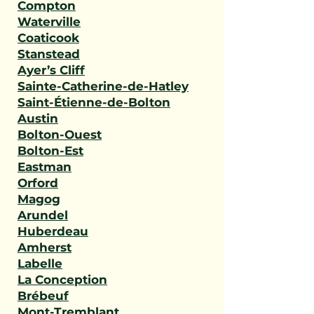
Compton
Waterville
Coaticook
Stanstead
Ayer’s Cliff
Sainte-Catherine-de-Hatley
Saint-Étienne-de-Bolton
Austin
Bolton-Ouest
Bolton-Est
Eastman
Orford
Magog
Arundel
Huberdeau
Amherst
Labelle
La Conception
Brébeuf
Mont-Tremblant