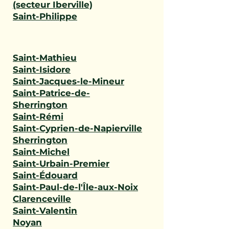
(secteur Iberville)
Saint-Philippe
Saint-Mathieu
Saint-Isidore
Saint-Jacques-le-Mineur
Saint-Patrice-de-
Sherrington
Saint-Rémi
Saint-Cyprien-de-Napierville
Sherrington
Saint-Michel
Saint-Urbain-Premier
Saint-Édouard
Saint-Paul-de-l'Île-aux-Noix
Clarenceville
Saint-Valentin
Noyan