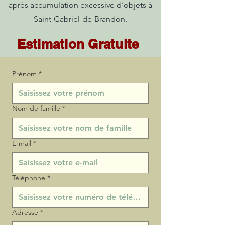
après accumulation excessive d’objets à
Saint-Gabriel-de-Brandon.
Estimation Gratuite
Prénom
*
Nom de famille
*
E‑mail
*
Téléphone
*
Adresse
*