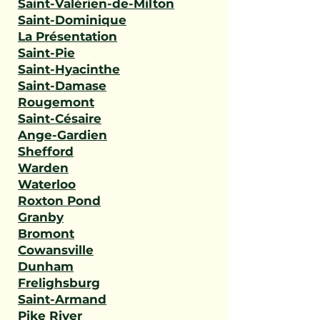
Saint-Valérien-de-Milton
Saint-Dominique
La Présentation
Saint-Pie
Saint-Hyacinthe
Saint-Damase
Rougemont
Saint-Césaire
Ange-Gardien
Shefford
Warden
Waterloo
Roxton Pond
Granby
Bromont
Cowansville
Dunham
Frelighsburg
Saint-Armand
Pike River