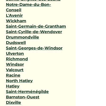
Notre-Dame-du-Bon-
Conseil
L'Avenir
Wickham
Saint-Germain-de-Grantham
Saint-Cyrille-de-Wendover
Drummondville
Dudswell
Saint-Georges-de-Windsor
Ulverton
Richmond
Windsor
Valcourt
Racine
North Hatley
Hatley
Saint-Herménégilde
Barnston-Ouest
Dixville