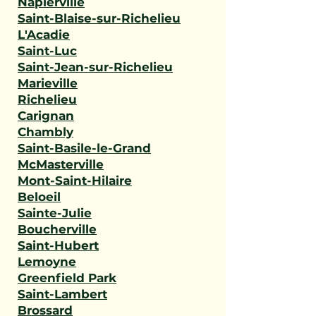
Napierville
Saint-Blaise-sur-Richelieu
L'Acadie
Saint-Luc
Saint-Jean-sur-Richelieu
Marieville
Richelieu
Carignan
Chambly
Saint-Basile-le-Grand
McMasterville
Mont-Saint-Hilaire
Beloeil
Sainte-Julie
Boucherville
Saint-Hubert
Lemoyne
Greenfield Park
Saint-Lambert
Brossard