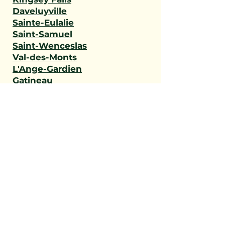
Daveluyville
Sainte-Eulalie
Saint-Samuel
Saint-Wenceslas
Val-des-Monts
L'Ange-Gardien
Gatineau
Outaouais
Saint-Narcisse
Sainte-Geneviève-de-
Batiscan
Saint-Stanislas
Sainte-Anne-de-la-Pérade
Batiscan
Champlain
Notre-Dame-du-Mont-
Carmel
Saint-Maurice
Shawinigan