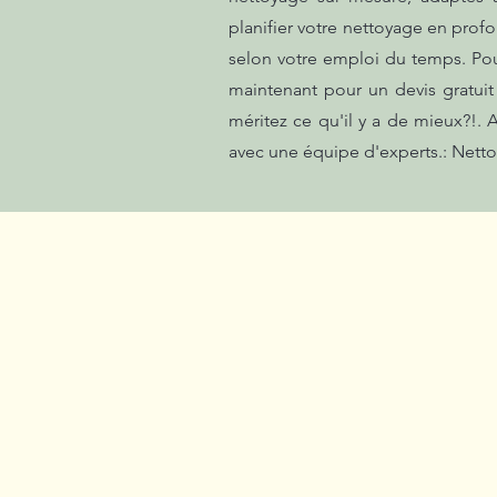
planifier votre nettoyage en profo
selon votre emploi du temps. Pou
maintenant pour un devis gratui
méritez ce qu'il y a de mieux?!. 
avec une équipe d'experts.: Netto