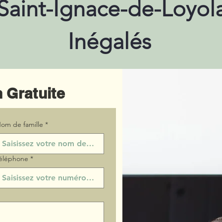
 Saint-Ignace-de-Loyola
Inégalés
 Gratuite
om de famille
*
éléphone
*