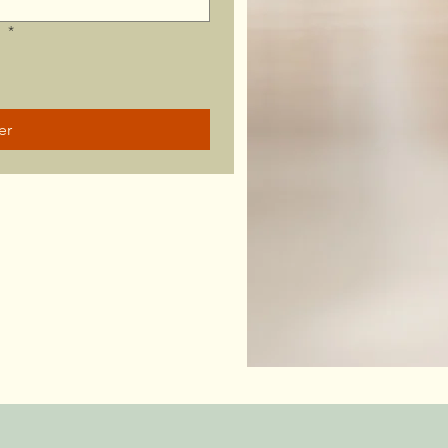
?
*
er