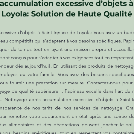
accumulation excessive d’objets à
Loyola: Solution de Haute Qualité
cessive d’objets à Saint-Ignace-de-Loyola: Vous avez un budg
eau compétitifs qui s'adaptent à vos besoins spécifiques. Pap
ner du temps tout en ayant une maison propre et accueillant
s sont conçus pour s'adapter à vos exigences tout en respecta
ondeur dès aujourd'hui!. En utilisant des produits de nettoya
mployés ou votre famille. Vous avez des besoins spécifiqu
us fournir une prestation sur mesure. Contactez-nous pour 
yage de qualité supérieure !. Papineau excelle dans l'art du 
. Nettoyage après accumulation excessive d’objets à Saint-
ransparence de nos tarifs de nos services de nettoyage. 
our remettre votre appartement en état après une soirée de
sidus alimentaires et des décorations peuvent joncher le sol
à vos besoins spécifiques, tout en respectant vos contrain