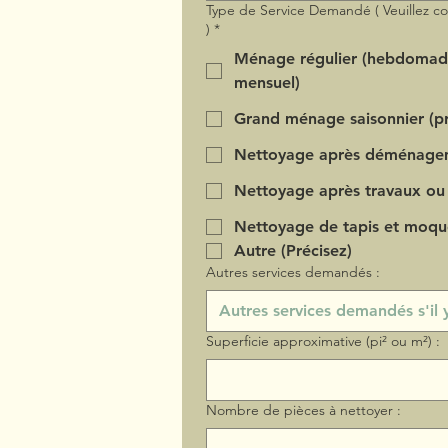
Type de Service Demandé ( Veuillez c
)
*
Ménage régulier (hebdomad
mensuel)
Grand ménage saisonnier (pr
Nettoyage après déménage
Nettoyage après travaux ou
Nettoyage de tapis et moqu
Autre (Précisez)
Autres services demandés :
Superficie approximative (pi² ou m²) :
Nombre de pièces à nettoyer :