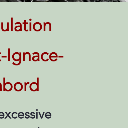
ulation
t-Ignace-
abord
excessive