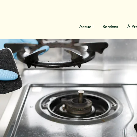
:
438-454-1303
Contactez-Nous
Accueil
Services
À Pr