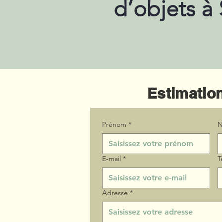
d’objets à
Estimation
Prénom
*
N
E‑mail
*
T
Adresse
*