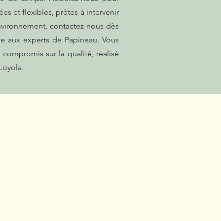
s et flexibles, prêtes à intervenir
environnement, contactez-nous dès
he aux experts de Papineau. Vous
 compromis sur la qualité, réalisé
Loyola.