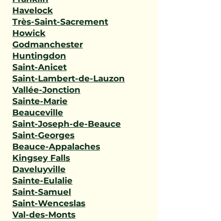
Havelock
Très-Saint-Sacrement
Howick
Godmanchester
Huntingdon
Saint-Anicet
Saint-Lambert-de-Lauzon
Vallée-Jonction
Sainte-Marie
Beauceville
Saint-Joseph-de-Beauce
Saint-Georges
Beauce-Appalaches
Kingsey Falls
Daveluyville
Sainte-Eulalie
Saint-Samuel
Saint-Wenceslas
Val-des-Monts