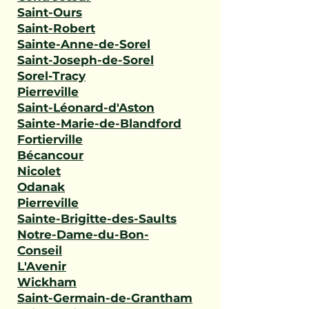
Saint-Ours
Saint-Robert
Sainte-Anne-de-Sorel
Saint-Joseph-de-Sorel
Sorel-Tracy
Pierreville
Saint-Léonard-d'Aston
Sainte-Marie-de-Blandford
Fortierville
Bécancour
Nicolet
Odanak
Pierreville
Sainte-Brigitte-des-Saults
Notre-Dame-du-Bon-
Conseil
L'Avenir
Wickham
Saint-Germain-de-Grantham