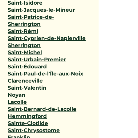
Saint-Isidore
Saint-Jacques-le-Mineur
Saint-Patrice-de-
Sherrington
Saint-Rémi
Saint-Cyprien-de-Napierville
Sherrington
Saint-Michel
Saint-Urbain-Premier
Saint-Édouard
Saint-Paul-de-l'Île-aux-Noix
Clarenceville
Saint-Valentin
Noyan
Lacolle
Saint-Bernard-de-Lacolle
Hemmingford
Sainte-Clotilde
Saint-Chrysostome
Franklin