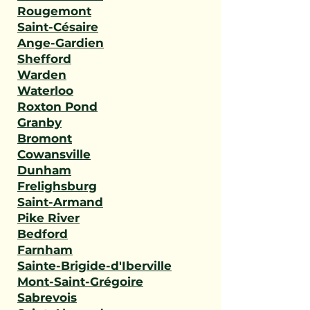
Rougemont
Saint-Césaire
Ange-Gardien
Shefford
Warden
Waterloo
Roxton Pond
Granby
Bromont
Cowansville
Dunham
Frelighsburg
Saint-Armand
Pike River
Bedford
Farnham
Sainte-Brigide-d'Iberville
Mont-Saint-Grégoire
Sabrevois