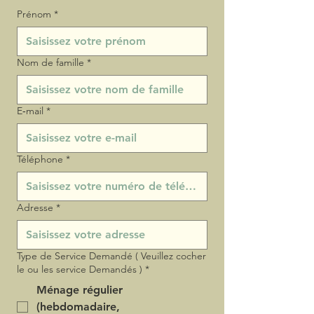
Prénom
*
Nom de famille
*
E‑mail
*
Téléphone
*
Adresse
*
Type de Service Demandé ( Veuillez cocher
le ou les service Demandés )
*
Ménage régulier
(hebdomadaire,