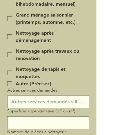
bihebdomadaire, mensuel)
Grand ménage saisonnier
(printemps, automne, etc.)
Nettoyage après
déménagement
Nettoyage après travaux ou
rénovation
Nettoyage de tapis et
moquettes
Autre (Précisez)
Autres services demandés :
Superficie approximative (pi² ou m²) :
Nombre de pièces à nettoyer :