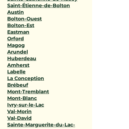
Saint-Étienne-de-Bolton
Austin
Bolton-Ouest
Bolton-Est
Eastman
Orford
Magog
Arundel
Huberdeau
Amherst
Labelle
La Conception
Brébeuf
Mont-Tremblant
Mont-Blanc
Ivry-sur-le-Lac
Val-Morin
Val-David
Sainte-Marguerite-du-Lac-