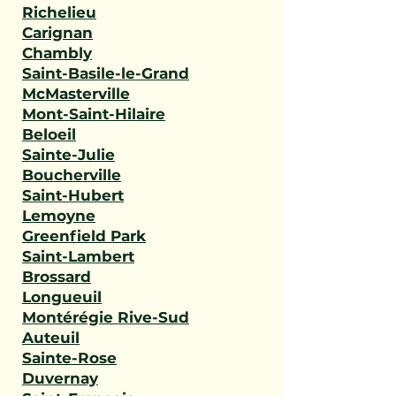
Richelieu
Carignan
Chambly
Saint-Basile-le-Grand
McMasterville
Mont-Saint-Hilaire
Beloeil
Sainte-Julie
Boucherville
Saint-Hubert
Lemoyne
Greenfield Park
Saint-Lambert
Brossard
Longueuil
Montérégie Rive-Sud
Auteuil
Sainte-Rose
Duvernay