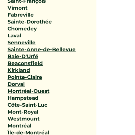
Saint-François
Vimont
Fabreville
Sainte-Dorothée
Chomedey
Laval
Senneville
Sainte-Anne-de-Bellevue
Baie-D'Urfé
Beaconsfield
Kirkland
Pointe-Claire
Dorval
Montréal-Ouest
Hampstead
Côte-Saint-Luc
Mont-Royal
Westmount
Montréal
Île-de-Montréal