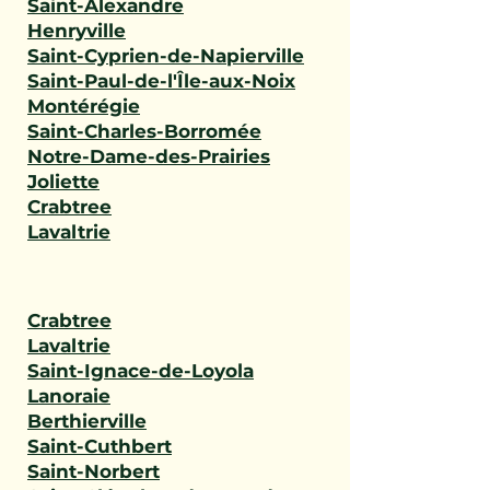
Saint-Alexandre
Henryville
Saint-Cyprien-de-Napierville
Saint-Paul-de-l'Île-aux-Noix
Montérégie
Saint-Charles-Borromée
Notre-Dame-des-Prairies
Joliette
Crabtree
Lavaltrie
Crabtree
Lavaltrie
Saint-Ignace-de-Loyola
Lanoraie
Berthierville
Saint-Cuthbert
Saint-Norbert