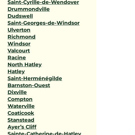
Saint-Cyrille-de-Wendover
Drummondville
Dudswell
Saint-Georges-de-Windsor
Ulverton
Richmond
Windsor
Valcourt
Racine
North Hatley
Hatley
Saint-Herménégilde
Barnston-Ouest
Dixville
Compton
Waterville
Coaticook
Stanstead
Ayer’s Cliff
Sainte-Catherine-de-Hatley