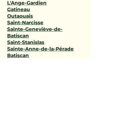
L'Ange-Gardien
Gatineau
Outaouais
Saint-Narcisse
Sainte-Geneviève-de-
Batiscan
Saint-Stanislas
Sainte-Anne-de-la-Pérade
Batiscan
Champlain
Notre-Dame-du-Mont-
Carmel
Saint-Maurice
Shawinigan
Trois-Rivières
Mauricie
Saint-Victor
Saint-Éphrem-de-Beauce
Sainte-Rose-de-Watford
Saint-Côme-Linière