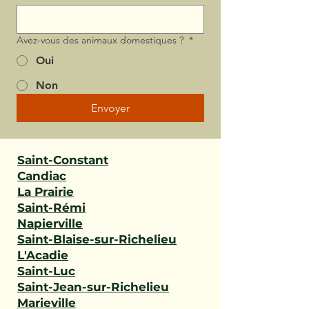
Avez-vous des animaux domestiques ?
*
Oui
Non
Envoyer
Saint-Constant
Candiac
La Prairie
Saint-Rémi
Napierville
Saint-Blaise-sur-Richelieu
L'Acadie
Saint-Luc
Saint-Jean-sur-Richelieu
Marieville