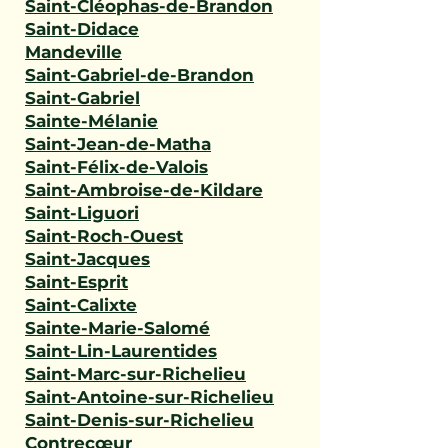
Saint-Cléophas-de-Brandon
Saint-Didace
Mandeville
Saint-Gabriel-de-Brandon
Saint-Gabriel
Sainte-Mélanie
Saint-Jean-de-Matha
Saint-Félix-de-Valois
Saint-Ambroise-de-Kildare
Saint-Liguori
Saint-Roch-Ouest
Saint-Jacques
Saint-Esprit
Saint-Calixte
Sainte-Marie-Salomé
Saint-Lin-Laurentides
Saint-Marc-sur-Richelieu
Saint-Antoine-sur-Richelieu
Saint-Denis-sur-Richelieu
Contrecœur