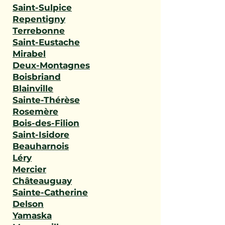
Saint-Sulpice
Repentigny
Terrebonne
Saint-Eustache
Mirabel
Deux-Montagnes
Boisbriand
Blainville
Sainte-Thérèse
Rosemère
Bois-des-Filion
Saint-Isidore
Beauharnois
Léry
Mercier
Châteauguay
Sainte-Catherine
Delson
Yamaska