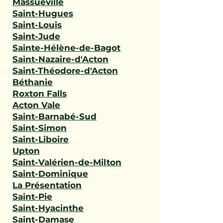
Massueville
Saint-Hugues
Saint-Louis
Saint-Jude
Sainte-Hélène-de-Bagot
Saint-Nazaire-d'Acton
Saint-Théodore-d'Acton
Béthanie
Roxton Falls
Acton Vale
Saint-Barnabé-Sud
Saint-Simon
Saint-Liboire
Upton
Saint-Valérien-de-Milton
Saint-Dominique
La Présentation
Saint-Pie
Saint-Hyacinthe
Saint-Damase