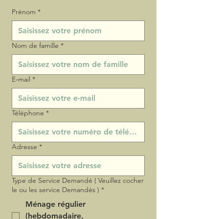
Prénom
*
Nom de famille
*
E‑mail
*
Téléphone
*
Adresse
*
Type de Service Demandé ( Veuillez cocher
le ou les service Demandés )
*
Ménage régulier
(hebdomadaire,