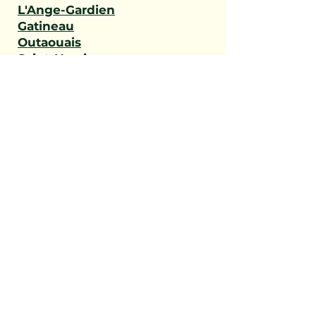
L'Ange-Gardien
Gatineau
Outaouais
Saint-Narcisse
Sainte-Geneviève-de-
Batiscan
Saint-Stanislas
Sainte-Anne-de-la-Pérade
Batiscan
Champlain
Notre-Dame-du-Mont-
Carmel
Saint-Maurice
Shawinigan
Trois-Rivières
Mauricie
Saint-Victor
Saint-Éphrem-de-Beauce
Sainte-Rose-de-Watford