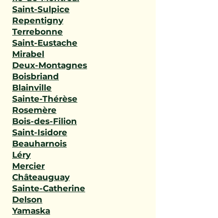
Saint-Sulpice
Repentigny
Terrebonne
Saint-Eustache
Mirabel
Deux-Montagnes
Boisbriand
Blainville
Sainte-Thérèse
Rosemère
Bois-des-Filion
Saint-Isidore
Beauharnois
Léry
Mercier
Châteauguay
Sainte-Catherine
Delson
Yamaska