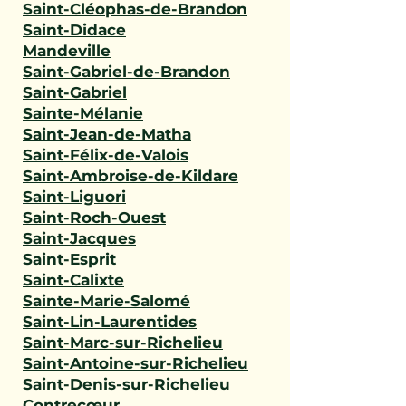
Saint-Cléophas-de-Brandon
Saint-Didace
Mandeville
Saint-Gabriel-de-Brandon
Saint-Gabriel
Sainte-Mélanie
Saint-Jean-de-Matha
Saint-Félix-de-Valois
Saint-Ambroise-de-Kildare
Saint-Liguori
Saint-Roch-Ouest
Saint-Jacques
Saint-Esprit
Saint-Calixte
Sainte-Marie-Salomé
Saint-Lin-Laurentides
Saint-Marc-sur-Richelieu
Saint-Antoine-sur-Richelieu
Saint-Denis-sur-Richelieu
Contrecœur