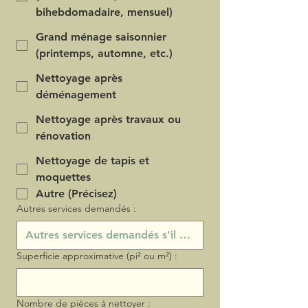
bihebdomadaire, mensuel)
Grand ménage saisonnier
(printemps, automne, etc.)
Nettoyage après
déménagement
Nettoyage après travaux ou
rénovation
Nettoyage de tapis et
moquettes
Autre (Précisez)
Autres services demandés :
Superficie approximative (pi² ou m²) :
Nombre de pièces à nettoyer :