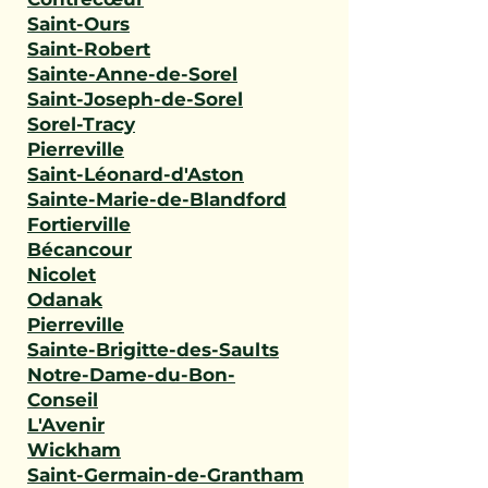
Saint-Ours
Saint-Robert
Sainte-Anne-de-Sorel
Saint-Joseph-de-Sorel
Sorel-Tracy
Pierreville
Saint-Léonard-d'Aston
Sainte-Marie-de-Blandford
Fortierville
Bécancour
Nicolet
Odanak
Pierreville
Sainte-Brigitte-des-Saults
Notre-Dame-du-Bon-
Conseil
L'Avenir
Wickham
Saint-Germain-de-Grantham