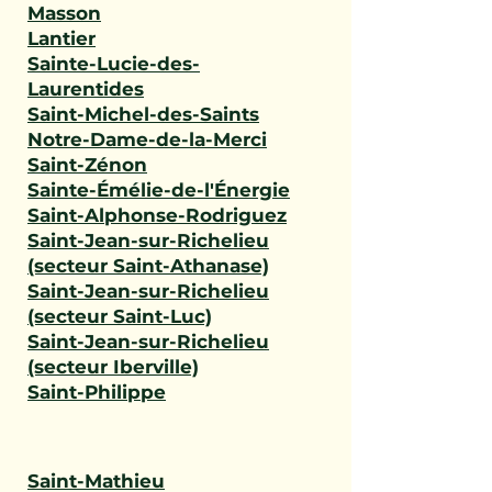
Masson
Lantier
Sainte-Lucie-des-
Laurentides
Saint-Michel-des-Saints
Notre-Dame-de-la-Merci
Saint-Zénon
Sainte-Émélie-de-l'Énergie
Saint-Alphonse-Rodriguez
Saint-Jean-sur-Richelieu
(secteur Saint-Athanase)
Saint-Jean-sur-Richelieu
(secteur Saint-Luc)
Saint-Jean-sur-Richelieu
(secteur Iberville)
Saint-Philippe
Saint-Mathieu