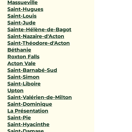
Massueville
Saint-Hugues
Saint-Louis
Saint-Jude
Sainte-Hélène-de-Bagot
Saint-Nazaire-d'Acton
Saint-Théodore-d'Acton
Béthanie
Roxton Falls
Acton Vale
Saint-Barnabé-Sud
Saint-Simon
Saint-Liboire
Upton
Saint-Valérien-de-Milton
Saint-Dominique
La Présentation
Saint-Pie
Saint-Hyacinthe
Saint-Damase