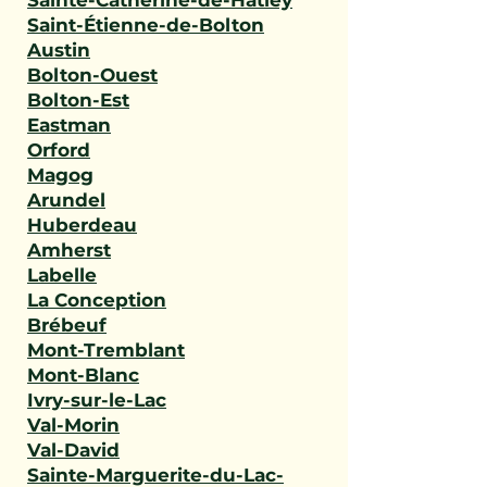
Sainte-Catherine-de-Hatley
Saint-Étienne-de-Bolton
Austin
Bolton-Ouest
Bolton-Est
Eastman
Orford
Magog
Arundel
Huberdeau
Amherst
Labelle
La Conception
Brébeuf
Mont-Tremblant
Mont-Blanc
Ivry-sur-le-Lac
Val-Morin
Val-David
Sainte-Marguerite-du-Lac-