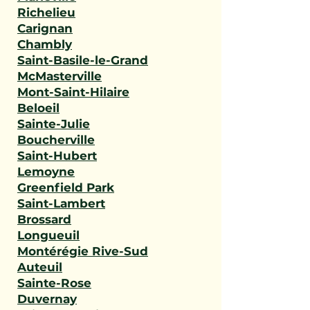
Richelieu
Carignan
Chambly
Saint-Basile-le-Grand
McMasterville
Mont-Saint-Hilaire
Beloeil
Sainte-Julie
Boucherville
Saint-Hubert
Lemoyne
Greenfield Park
Saint-Lambert
Brossard
Longueuil
Montérégie Rive-Sud
Auteuil
Sainte-Rose
Duvernay