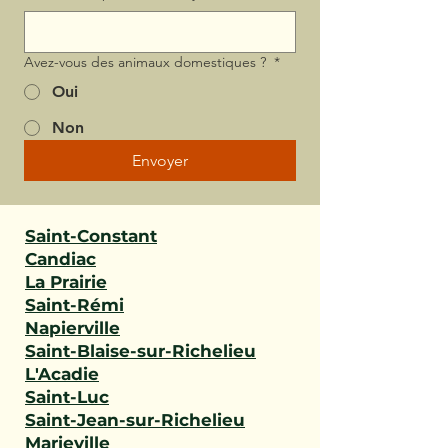
Avez-vous des animaux domestiques ?
*
Oui
Non
Envoyer
Saint-Constant
Candiac
La Prairie
Saint-Rémi
Napierville
Saint-Blaise-sur-Richelieu
L'Acadie
Saint-Luc
Saint-Jean-sur-Richelieu
Marieville