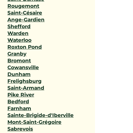
Rougemont
Saint-Césaire
Ange-Gardien
Shefford
Warden
Waterloo
Roxton Pond
Granby
Bromont
Cowansville
Dunham
Frelighsburg
Saint-Armand
Pike River
Bedford
Farnham
Sainte-Brigide-d'Iberville
Mont-Saint-Grégoire
Sabrevois