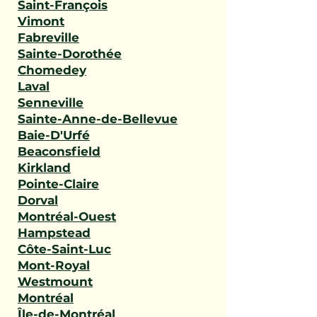
Saint-François
Vimont
Fabreville
Sainte-Dorothée
Chomedey
Laval
Senneville
Sainte-Anne-de-Bellevue
Baie-D'Urfé
Beaconsfield
Kirkland
Pointe-Claire
Dorval
Montréal-Ouest
Hampstead
Côte-Saint-Luc
Mont-Royal
Westmount
Montréal
Île-de-Montréal