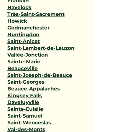
Franklin
Havelock
Très-Saint-Sacrement
Howick
Godmanchester
Huntingdon
Saint-Anicet
Saint-Lambert-de-Lauzon
Vallée-Jonction
Sainte-Marie
Beauceville
Saint-Joseph-de-Beauce
Saint-Georges
Beauce-Appalaches
Kingsey Falls
Daveluyville
Sainte-Eulalie
Saint-Samuel
Saint-Wenceslas
Val-des-Monts