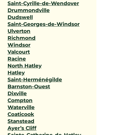
Saint-Cyrille-de-Wendover
Drummondville
Dudswell
Saint-Georges-de-Windsor
Ulverton
Richmond
Windsor
Valcourt
Racine
North Hatley
Hatley
Saint-Herménégilde
Barnston-Ouest
Dixville
Compton
Waterville
Coaticook
Stanstead
Ayer’s Cliff