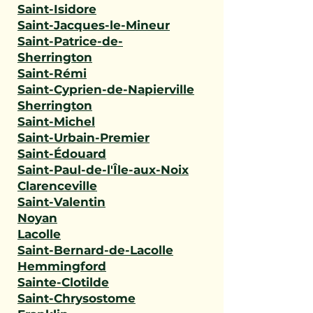
Saint-Isidore
Saint-Jacques-le-Mineur
Saint-Patrice-de-
Sherrington
Saint-Rémi
Saint-Cyprien-de-Napierville
Sherrington
Saint-Michel
Saint-Urbain-Premier
Saint-Édouard
Saint-Paul-de-l'Île-aux-Noix
Clarenceville
Saint-Valentin
Noyan
Lacolle
Saint-Bernard-de-Lacolle
Hemmingford
Sainte-Clotilde
Saint-Chrysostome