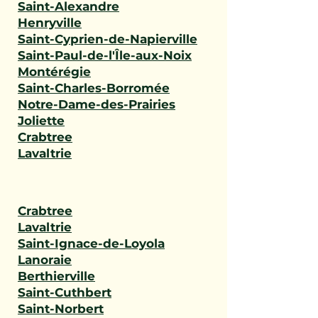
Saint-Alexandre
Henryville
Saint-Cyprien-de-Napierville
Saint-Paul-de-l'Île-aux-Noix
Montérégie
Saint-Charles-Borromée
Notre-Dame-des-Prairies
Joliette
Crabtree
Lavaltrie
Crabtree
Lavaltrie
Saint-Ignace-de-Loyola
Lanoraie
Berthierville
Saint-Cuthbert
Saint-Norbert