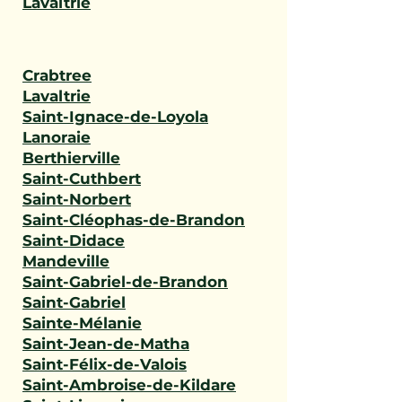
Lavaltrie
Crabtree
Lavaltrie
Saint-Ignace-de-Loyola
Lanoraie
Berthierville
Saint-Cuthbert
Saint-Norbert
Saint-Cléophas-de-Brandon
Saint-Didace
Mandeville
Saint-Gabriel-de-Brandon
Saint-Gabriel
Sainte-Mélanie
Saint-Jean-de-Matha
Saint-Félix-de-Valois
Saint-Ambroise-de-Kildare