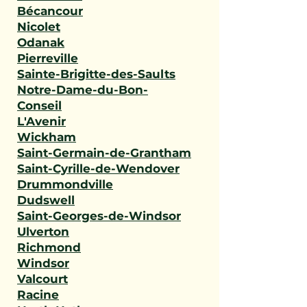
Bécancour
Nicolet
Odanak
Pierreville
Sainte-Brigitte-des-Saults
Notre-Dame-du-Bon-
Conseil
L'Avenir
Wickham
Saint-Germain-de-Grantham
Saint-Cyrille-de-Wendover
Drummondville
Dudswell
Saint-Georges-de-Windsor
Ulverton
Richmond
Windsor
Valcourt
Racine