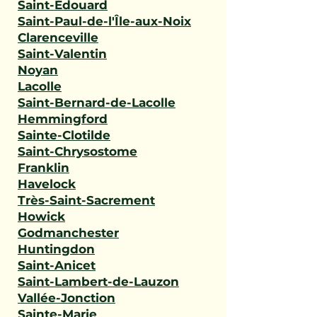
Saint-Édouard
Saint-Paul-de-l'Île-aux-Noix
Clarenceville
Saint-Valentin
Noyan
Lacolle
Saint-Bernard-de-Lacolle
Hemmingford
Sainte-Clotilde
Saint-Chrysostome
Franklin
Havelock
Très-Saint-Sacrement
Howick
Godmanchester
Huntingdon
Saint-Anicet
Saint-Lambert-de-Lauzon
Vallée-Jonction
Sainte-Marie