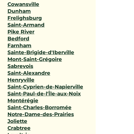
Cowansville
Dunham
Frelighsburg
Saint-Armand
Pike River
Bedford
Farnham
Sainte-Brigide-d'Iberville
Mont-Saint-Grégoire
Sabrevois
Saint-Alexandre
Henryville
Saint-Cyprien-de-Napierville
Saint-Paul-de-l'Île-aux-Noix
Montérégie
Saint-Charles-Borromée
Notre-Dame-des-Prairies
Joliette
Crabtree