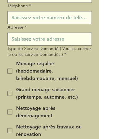
Téléphone
*
Adresse
*
Type de Service Demandé ( Veuillez cocher
le ou les service Demandés )
*
Ménage régulier
(hebdomadaire,
bihebdomadaire, mensuel)
Grand ménage saisonnier
(printemps, automne, etc.)
Nettoyage après
déménagement
Nettoyage après travaux ou
rénovation