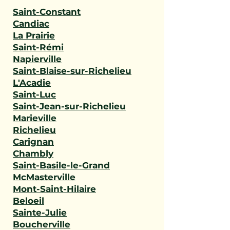
Saint-Constant
Candiac
La Prairie
Saint-Rémi
Napierville
Saint-Blaise-sur-Richelieu
L'Acadie
Saint-Luc
Saint-Jean-sur-Richelieu
Marieville
Richelieu
Carignan
Chambly
Saint-Basile-le-Grand
McMasterville
Mont-Saint-Hilaire
Beloeil
Sainte-Julie
Boucherville