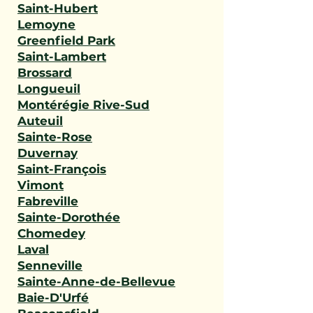
Saint-Hubert
Lemoyne
Greenfield Park
Saint-Lambert
Brossard
Longueuil
Montérégie Rive-Sud
Auteuil
Sainte-Rose
Duvernay
Saint-François
Vimont
Fabreville
Sainte-Dorothée
Chomedey
Laval
Senneville
Sainte-Anne-de-Bellevue
Baie-D'Urfé