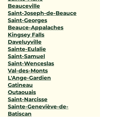
Beauceville
Saint-Joseph-de-Beauce
Saint-Georges
Beauce-Appalaches
Kingsey Falls
Daveluyville
Sainte-Eulalie
Saint-Samuel
Saint-Wenceslas
Val-des-Monts
L'Ange-Gardien
Gatineau
Outaouais
Saint-Narcisse
Sainte-Geneviève-de-
Batiscan
Saint-Stanislas
Sainte-Anne-de-la-Pérade
Batiscan