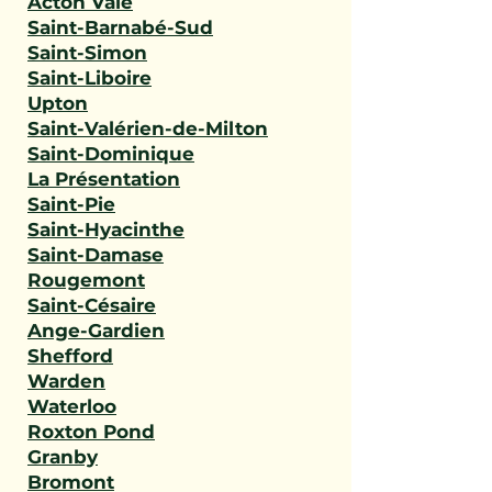
Acton Vale
Saint-Barnabé-Sud
Saint-Simon
Saint-Liboire
Upton
Saint-Valérien-de-Milton
Saint-Dominique
La Présentation
Saint-Pie
Saint-Hyacinthe
Saint-Damase
Rougemont
Saint-Césaire
Ange-Gardien
Shefford
Warden
Waterloo
Roxton Pond
Granby
Bromont