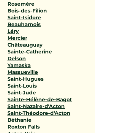
Rosemère
Bois-des-Filion
Saint-Isidore
Beauharnois
Léry
Mercier
Châteauguay
Sainte-Catherine
Delson
Yamaska
Massueville
Saint-Hugues
Saint-Louis
Saint-Jude
Sainte-Hélène-de-Bagot
Saint-Nazaire-d'Acton
Saint-Théodore-d'Acton
Béthanie
Roxton Falls