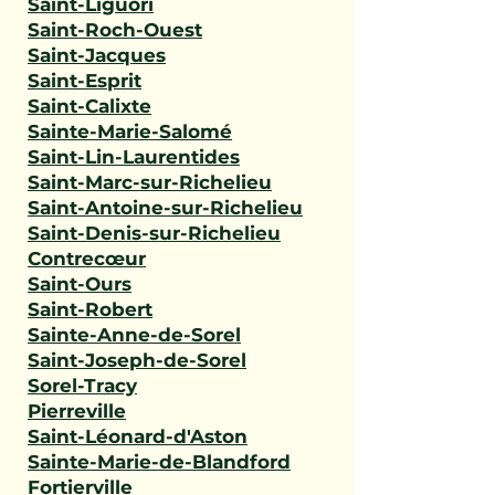
Saint-Liguori
Saint-Roch-Ouest
Saint-Jacques
Saint-Esprit
Saint-Calixte
Sainte-Marie-Salomé
Saint-Lin-Laurentides
Saint-Marc-sur-Richelieu
Saint-Antoine-sur-Richelieu
Saint-Denis-sur-Richelieu
Contrecœur
Saint-Ours
Saint-Robert
Sainte-Anne-de-Sorel
Saint-Joseph-de-Sorel
Sorel-Tracy
Pierreville
Saint-Léonard-d'Aston
Sainte-Marie-de-Blandford
Fortierville