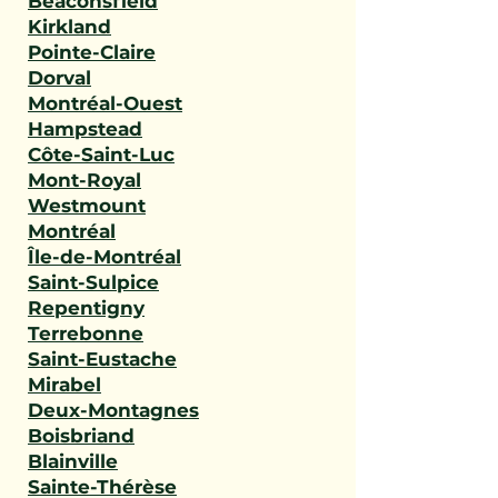
Beaconsfield
Kirkland
Pointe-Claire
Dorval
Montréal-Ouest
Hampstead
Côte-Saint-Luc
Mont-Royal
Westmount
Montréal
Île-de-Montréal
Saint-Sulpice
Repentigny
Terrebonne
Saint-Eustache
Mirabel
Deux-Montagnes
Boisbriand
Blainville
Sainte-Thérèse