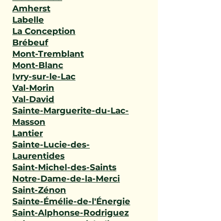
Amherst
Labelle
La Conception
Brébeuf
Mont-Tremblant
Mont-Blanc
Ivry-sur-le-Lac
Val-Morin
Val-David
Sainte-Marguerite-du-Lac-
Masson
Lantier
Sainte-Lucie-des-
Laurentides
Saint-Michel-des-Saints
Notre-Dame-de-la-Merci
Saint-Zénon
Sainte-Émélie-de-l'Énergie
Saint-Alphonse-Rodriguez