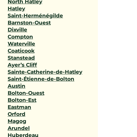
North Hatley
Hatley
Saint-Herménégilde
Barnston-Ouest
Dixville
Compton
Waterville
Coaticook
Stanstead
Ayer’s Cliff
Sainte-Catherine-de-Hatley
Saint-Étienne-de-Bolton
Austin
Bolton-Ouest
Bolton-Est
Eastman
Orford
Magog
Arundel
Huberdeau