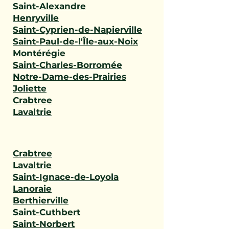
Saint-Alexandre
Henryville
Saint-Cyprien-de-Napierville
Saint-Paul-de-l'Île-aux-Noix
Montérégie
Saint-Charles-Borromée
Notre-Dame-des-Prairies
Joliette
Crabtree
Lavaltrie
Crabtree
Lavaltrie
Saint-Ignace-de-Loyola
Lanoraie
Berthierville
Saint-Cuthbert
Saint-Norbert