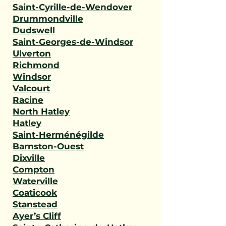
Saint-Cyrille-de-Wendover
Drummondville
Dudswell
Saint-Georges-de-Windsor
Ulverton
Richmond
Windsor
Valcourt
Racine
North Hatley
Hatley
Saint-Herménégilde
Barnston-Ouest
Dixville
Compton
Waterville
Coaticook
Stanstead
Ayer’s Cliff