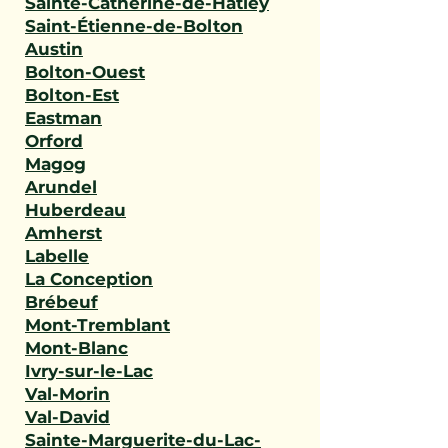
Sainte-Catherine-de-Hatley
Saint-Étienne-de-Bolton
Austin
Bolton-Ouest
Bolton-Est
Eastman
Orford
Magog
Arundel
Huberdeau
Amherst
Labelle
La Conception
Brébeuf
Mont-Tremblant
Mont-Blanc
Ivry-sur-le-Lac
Val-Morin
Val-David
Sainte-Marguerite-du-Lac-