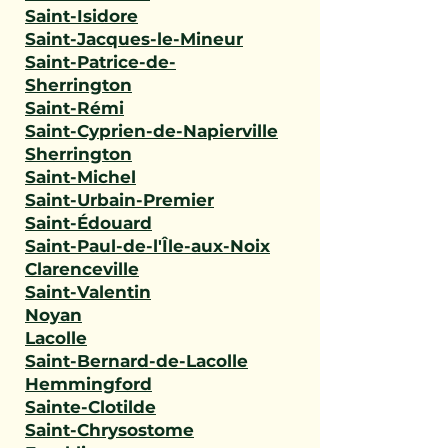
Saint-Isidore
Saint-Jacques-le-Mineur
Saint-Patrice-de-
Sherrington
Saint-Rémi
Saint-Cyprien-de-Napierville
Sherrington
Saint-Michel
Saint-Urbain-Premier
Saint-Édouard
Saint-Paul-de-l'Île-aux-Noix
Clarenceville
Saint-Valentin
Noyan
Lacolle
Saint-Bernard-de-Lacolle
Hemmingford
Sainte-Clotilde
Saint-Chrysostome