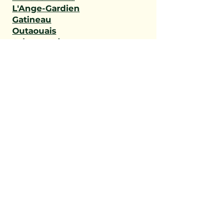
L'Ange-Gardien
Gatineau
Outaouais
Saint-Narcisse
Sainte-Geneviève-de-
Batiscan
Saint-Stanislas
Sainte-Anne-de-la-Pérade
Batiscan
Champlain
Notre-Dame-du-Mont-
Carmel
Saint-Maurice
Shawinigan
Trois-Rivières
Mauricie
Saint-Victor
Saint-Éphrem-de-Beauce
Sainte-Rose-de-Watford