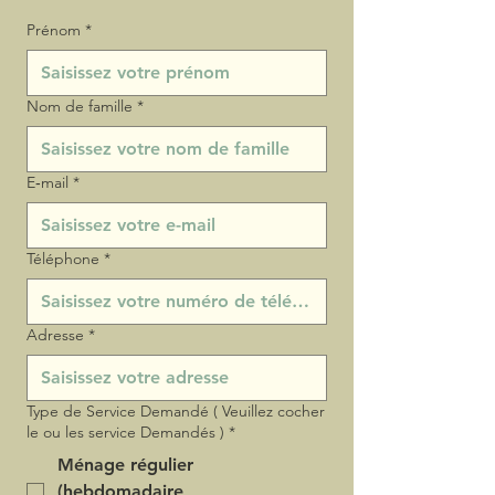
Prénom
*
Nom de famille
*
E‑mail
*
Téléphone
*
Adresse
*
Type de Service Demandé ( Veuillez cocher
le ou les service Demandés )
*
Ménage régulier
(hebdomadaire,