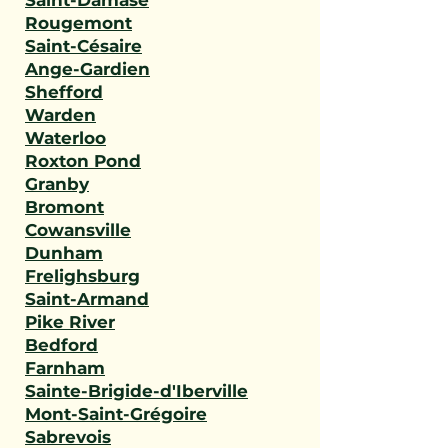
Saint-Damase
Rougemont
Saint-Césaire
Ange-Gardien
Shefford
Warden
Waterloo
Roxton Pond
Granby
Bromont
Cowansville
Dunham
Frelighsburg
Saint-Armand
Pike River
Bedford
Farnham
Sainte-Brigide-d'Iberville
Mont-Saint-Grégoire
Sabrevois