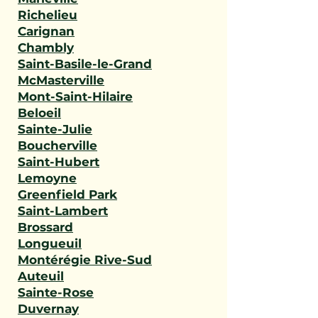
Richelieu
Carignan
Chambly
Saint-Basile-le-Grand
McMasterville
Mont-Saint-Hilaire
Beloeil
Sainte-Julie
Boucherville
Saint-Hubert
Lemoyne
Greenfield Park
Saint-Lambert
Brossard
Longueuil
Montérégie Rive-Sud
Auteuil
Sainte-Rose
Duvernay