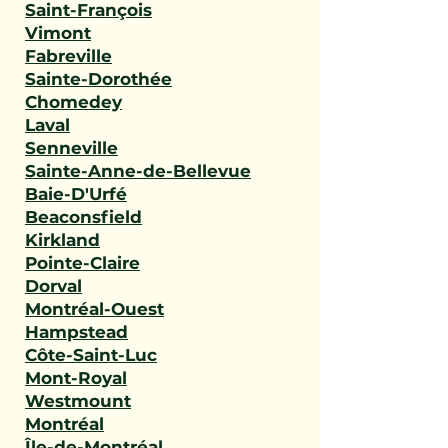
Saint-François
Vimont
Fabreville
Sainte-Dorothée
Chomedey
Laval
Senneville
Sainte-Anne-de-Bellevue
Baie-D'Urfé
Beaconsfield
Kirkland
Pointe-Claire
Dorval
Montréal-Ouest
Hampstead
Côte-Saint-Luc
Mont-Royal
Westmount
Montréal
Île-de-Montréal