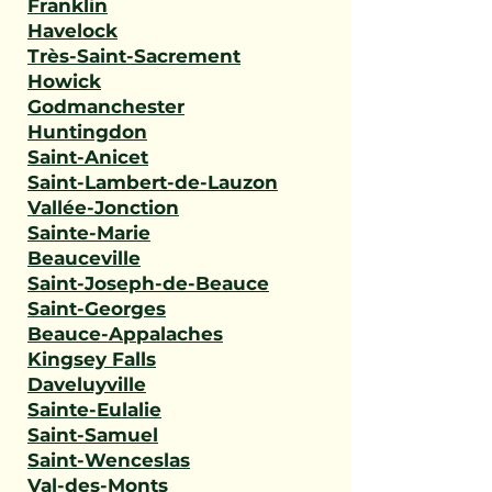
Franklin
Havelock
Très-Saint-Sacrement
Howick
Godmanchester
Huntingdon
Saint-Anicet
Saint-Lambert-de-Lauzon
Vallée-Jonction
Sainte-Marie
Beauceville
Saint-Joseph-de-Beauce
Saint-Georges
Beauce-Appalaches
Kingsey Falls
Daveluyville
Sainte-Eulalie
Saint-Samuel
Saint-Wenceslas
Val-des-Monts