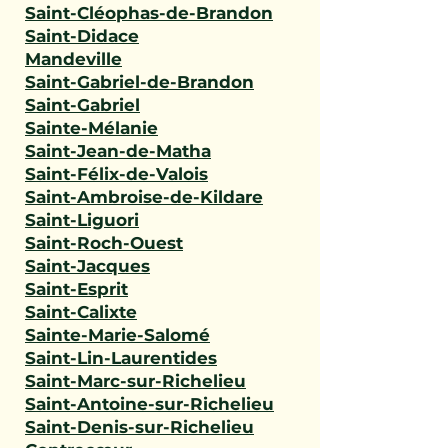
Saint-Cléophas-de-Brandon
Saint-Didace
Mandeville
Saint-Gabriel-de-Brandon
Saint-Gabriel
Sainte-Mélanie
Saint-Jean-de-Matha
Saint-Félix-de-Valois
Saint-Ambroise-de-Kildare
Saint-Liguori
Saint-Roch-Ouest
Saint-Jacques
Saint-Esprit
Saint-Calixte
Sainte-Marie-Salomé
Saint-Lin-Laurentides
Saint-Marc-sur-Richelieu
Saint-Antoine-sur-Richelieu
Saint-Denis-sur-Richelieu