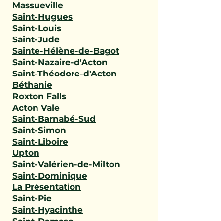
Massueville
Saint-Hugues
Saint-Louis
Saint-Jude
Sainte-Hélène-de-Bagot
Saint-Nazaire-d'Acton
Saint-Théodore-d'Acton
Béthanie
Roxton Falls
Acton Vale
Saint-Barnabé-Sud
Saint-Simon
Saint-Liboire
Upton
Saint-Valérien-de-Milton
Saint-Dominique
La Présentation
Saint-Pie
Saint-Hyacinthe