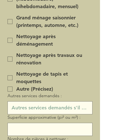
bihebdomadaire, mensuel)
Grand ménage saisonnier
(printemps, automne, etc.)
Nettoyage après
déménagement
Nettoyage après travaux ou
rénovation
Nettoyage de tapis et
moquettes
Autre (Précisez)
Autres services demandés :
Superficie approximative (pi² ou m²) :
Nombre de pièces à nettoyer :