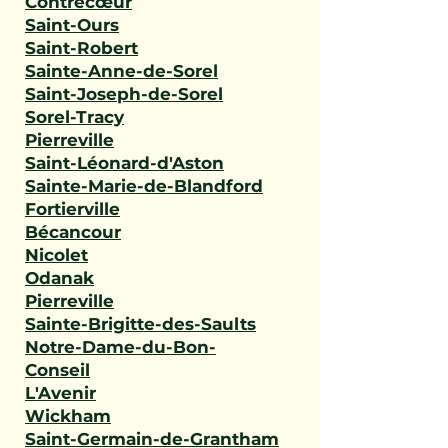
Contrecœur
Saint-Ours
Saint-Robert
Sainte-Anne-de-Sorel
Saint-Joseph-de-Sorel
Sorel-Tracy
Pierreville
Saint-Léonard-d'Aston
Sainte-Marie-de-Blandford
Fortierville
Bécancour
Nicolet
Odanak
Pierreville
Sainte-Brigitte-des-Saults
Notre-Dame-du-Bon-
Conseil
L'Avenir
Wickham
Saint-Germain-de-Grantham