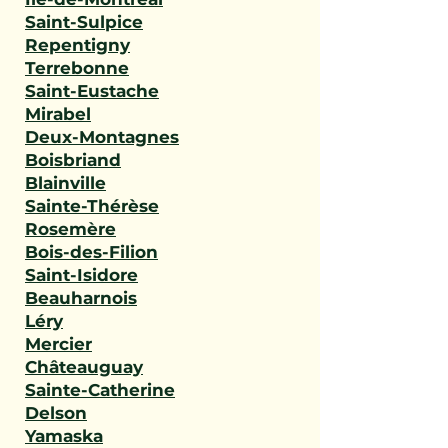
Saint-Sulpice
Repentigny
Terrebonne
Saint-Eustache
Mirabel
Deux-Montagnes
Boisbriand
Blainville
Sainte-Thérèse
Rosemère
Bois-des-Filion
Saint-Isidore
Beauharnois
Léry
Mercier
Châteauguay
Sainte-Catherine
Delson
Yamaska