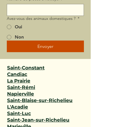
Avez-vous des animaux domestiques ?
*
Oui
Non
Envoyer
Saint-Constant
Candiac
La Prairie
Saint-Rémi
Napierville
Saint-Blaise-sur-Richelieu
L'Acadie
Saint-Luc
Saint-Jean-sur-Richelieu
Marieville