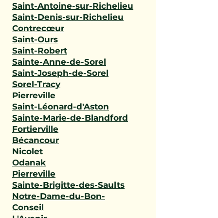
Saint-Antoine-sur-Richelieu
Saint-Denis-sur-Richelieu
Contrecœur
Saint-Ours
Saint-Robert
Sainte-Anne-de-Sorel
Saint-Joseph-de-Sorel
Sorel-Tracy
Pierreville
Saint-Léonard-d'Aston
Sainte-Marie-de-Blandford
Fortierville
Bécancour
Nicolet
Odanak
Pierreville
Sainte-Brigitte-des-Saults
Notre-Dame-du-Bon-
Conseil