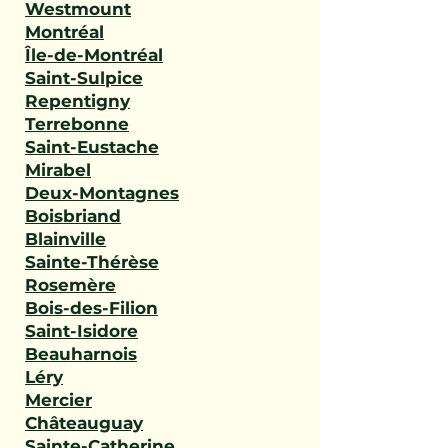
Westmount
Montréal
Île-de-Montréal
Saint-Sulpice
Repentigny
Terrebonne
Saint-Eustache
Mirabel
Deux-Montagnes
Boisbriand
Blainville
Sainte-Thérèse
Rosemère
Bois-des-Filion
Saint-Isidore
Beauharnois
Léry
Mercier
Châteauguay
Sainte-Catherine