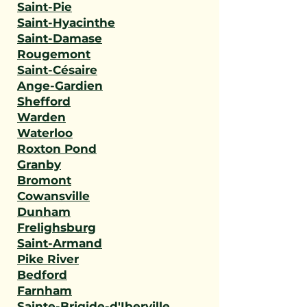
Saint-Pie
Saint-Hyacinthe
Saint-Damase
Rougemont
Saint-Césaire
Ange-Gardien
Shefford
Warden
Waterloo
Roxton Pond
Granby
Bromont
Cowansville
Dunham
Frelighsburg
Saint-Armand
Pike River
Bedford
Farnham
Sainte-Brigide-d'Iberville