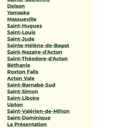
Delson
Yamaska
Massueville
Saint-Hugues
Saint-Louis
Saint-Jude
Sainte-Hélène-de-Bagot
Saint-Nazaire-d'Acton
Saint-Théodore-d'Acton
Béthanie
Roxton Falls
Acton Vale
Saint-Barnabé-Sud
Saint-Simon
Saint-Liboire
Upton
Saint-Valérien-de-Milton
Saint-Dominique
La Présentation