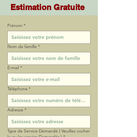
Estimation Gratuite
Prénom
*
Nom de famille
*
E‑mail
*
Téléphone
*
Adresse
*
Type de Service Demandé ( Veuillez cocher
le ou les service Demandés )
*