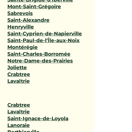
Mont-Saint-Grégoire
Sabrevois
Saint-Alexandre
Henryville
Saint-Cyprien-de-Napierville
Saint-Paul-de-l'Île-aux-Noix
Montérégie
Saint-Charles-Borromée
Notre-Dame-des-Prairies
Joliette
Crabtree
Lavaltrie
Crabtree
Lavaltrie
Saint-Ignace-de-Loyola
Lanoraie