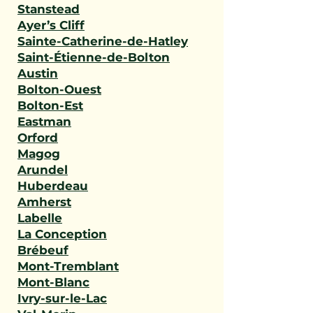
Stanstead
Ayer’s Cliff
Sainte-Catherine-de-Hatley
Saint-Étienne-de-Bolton
Austin
Bolton-Ouest
Bolton-Est
Eastman
Orford
Magog
Arundel
Huberdeau
Amherst
Labelle
La Conception
Brébeuf
Mont-Tremblant
Mont-Blanc
Ivry-sur-le-Lac