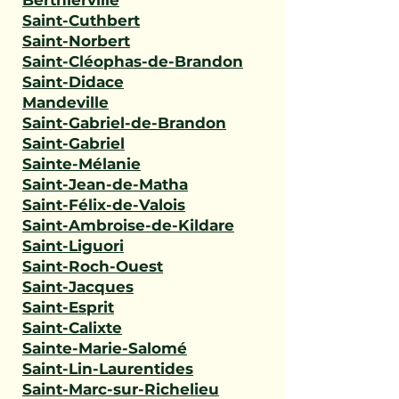
Berthierville
Saint-Cuthbert
Saint-Norbert
Saint-Cléophas-de-Brandon
Saint-Didace
Mandeville
Saint-Gabriel-de-Brandon
Saint-Gabriel
Sainte-Mélanie
Saint-Jean-de-Matha
Saint-Félix-de-Valois
Saint-Ambroise-de-Kildare
Saint-Liguori
Saint-Roch-Ouest
Saint-Jacques
Saint-Esprit
Saint-Calixte
Sainte-Marie-Salomé
Saint-Lin-Laurentides
Saint-Marc-sur-Richelieu