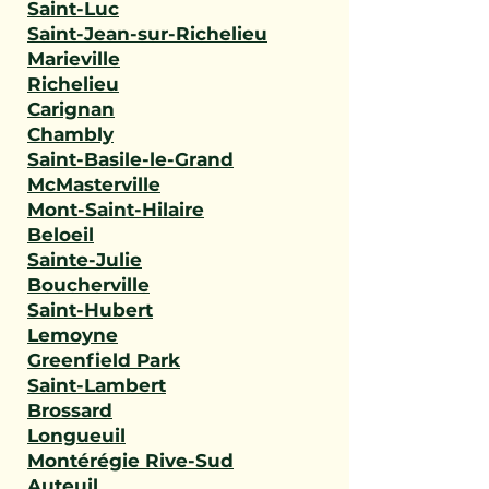
Saint-Luc
Saint-Jean-sur-Richelieu
Marieville
Richelieu
Carignan
Chambly
Saint-Basile-le-Grand
McMasterville
Mont-Saint-Hilaire
Beloeil
Sainte-Julie
Boucherville
Saint-Hubert
Lemoyne
Greenfield Park
Saint-Lambert
Brossard
Longueuil
Montérégie Rive-Sud
Auteuil