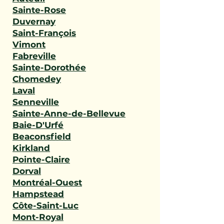
Sainte-Rose
Duvernay
Saint-François
Vimont
Fabreville
Sainte-Dorothée
Chomedey
Laval
Senneville
Sainte-Anne-de-Bellevue
Baie-D'Urfé
Beaconsfield
Kirkland
Pointe-Claire
Dorval
Montréal-Ouest
Hampstead
Côte-Saint-Luc
Mont-Royal