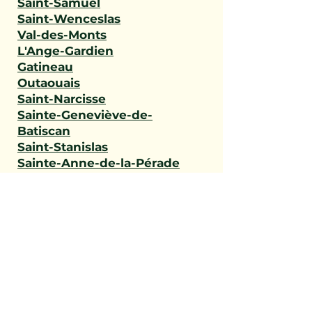
Saint-Samuel
Saint-Wenceslas
Val-des-Monts
L'Ange-Gardien
Gatineau
Outaouais
Saint-Narcisse
Sainte-Geneviève-de-
Batiscan
Saint-Stanislas
Sainte-Anne-de-la-Pérade
Batiscan
Champlain
Notre-Dame-du-Mont-
Carmel
Saint-Maurice
Shawinigan
Trois-Rivières
Mauricie
Saint-Victor