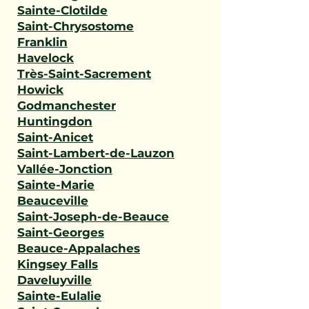
Sainte-Clotilde
Saint-Chrysostome
Franklin
Havelock
Très-Saint-Sacrement
Howick
Godmanchester
Huntingdon
Saint-Anicet
Saint-Lambert-de-Lauzon
Vallée-Jonction
Sainte-Marie
Beauceville
Saint-Joseph-de-Beauce
Saint-Georges
Beauce-Appalaches
Kingsey Falls
Daveluyville
Sainte-Eulalie