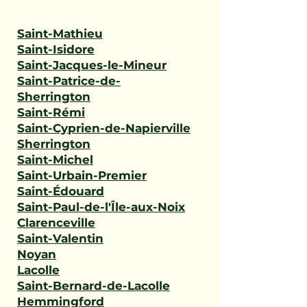
Saint-Mathieu
Saint-Isidore
Saint-Jacques-le-Mineur
Saint-Patrice-de-
Sherrington
Saint-Rémi
Saint-Cyprien-de-Napierville
Sherrington
Saint-Michel
Saint-Urbain-Premier
Saint-Édouard
Saint-Paul-de-l'Île-aux-Noix
Clarenceville
Saint-Valentin
Noyan
Lacolle
Saint-Bernard-de-Lacolle
Hemmingford