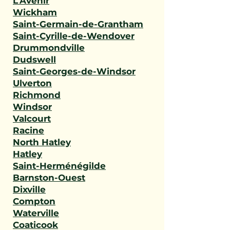
L'Avenir
Wickham
Saint-Germain-de-Grantham
Saint-Cyrille-de-Wendover
Drummondville
Dudswell
Saint-Georges-de-Windsor
Ulverton
Richmond
Windsor
Valcourt
Racine
North Hatley
Hatley
Saint-Herménégilde
Barnston-Ouest
Dixville
Compton
Waterville
Coaticook