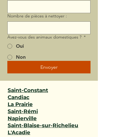
Nombre de pièces à nettoyer :
Avez-vous des animaux domestiques ?
*
Oui
Non
Envoyer
Saint-Constant
Candiac
La Prairie
Saint-Rémi
Napierville
Saint-Blaise-sur-Richelieu
L'Acadie